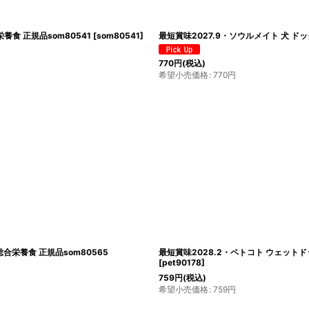
養食 正規品som80541
[
som80541
]
最短賞味2027.9・ソウルメイト 犬 ドッ
770
円
(税込)
希望小売価格
:
770
円
合栄養食 正規品som80565
最短賞味2028.2・ペトコト ウェットドッ
[
pet90178
]
759
円
(税込)
希望小売価格
:
759
円