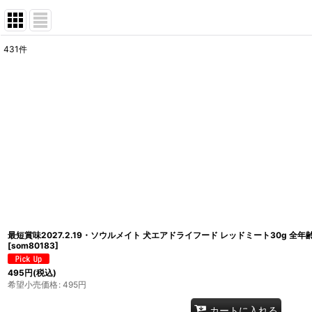
431
件
表示数
:
在庫あり
並び順
:
最短賞味2027.2.19・ソウルメイト 犬エアドライフード レッドミート30g 全年
[
som80183
]
495
円
(税込)
希望小売価格
:
495
円
カートに入れる