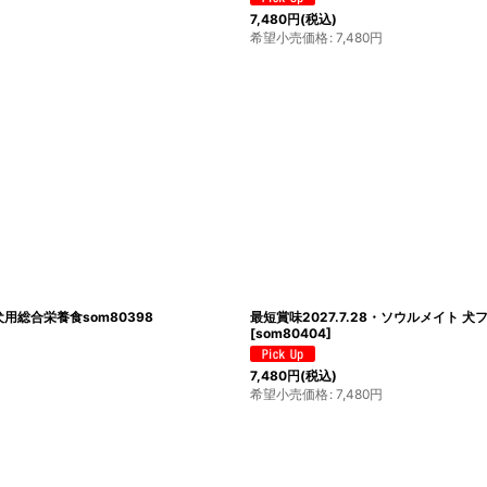
7,480
円
(税込)
希望小売価格
:
7,480
円
犬用総合栄養食som80398
最短賞味2027.7.28・ソウルメイト 
[
som80404
]
7,480
円
(税込)
希望小売価格
:
7,480
円