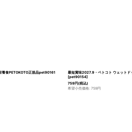
食PETOKOTO正規品pet90161
最短賞味2027.9・ペトコト ウェットドッ
[
pet90154
]
759
円
(税込)
希望小売価格
:
759
円