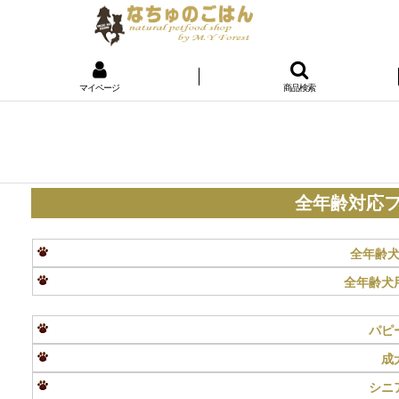
マイページ
商品検索
全年齢対応フー
全年齢
全年齢犬
パピ
成
シニ