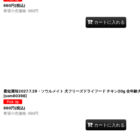
660
円
(税込)
希望小売価格
:
660
円
カートに入れる
最短賞味2027.7.29・ソウルメイト 犬フリーズドライフード チキン20g 全年齢
[
som80398
]
660
円
(税込)
希望小売価格
:
660
円
カートに入れる