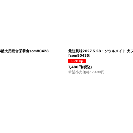
年齢犬用総合栄養食som80428
最短賞味2027.5.28・ソウルメイト 
[
som80435
]
7,480
円
(税込)
希望小売価格
:
7,480
円