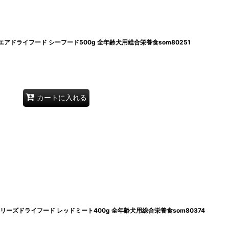
犬エアドライフード シーフード500g 全年齢犬用総合栄養食som80251
カートに入れる
犬フリーズドライフード レッドミート400g 全年齢犬用総合栄養食som80374