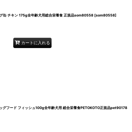
グ缶 チキン 175g全年齢犬用総合栄養食 正規品som80558
[
som80558
]
カートに入れる
グフード フィッシュ100g全年齢犬用 総合栄養食PETOKOTO正規品pet90178