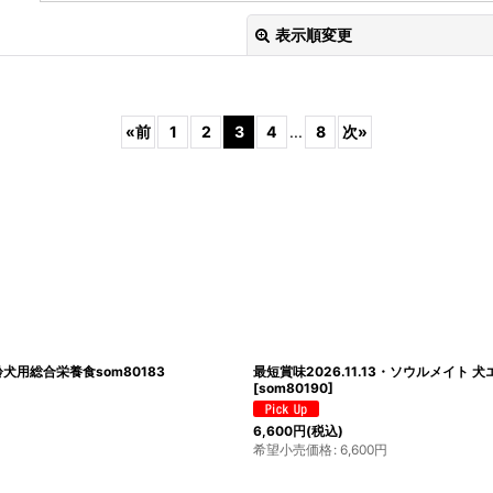
表示順変更
«
前
1
2
3
4
...
8
次
»
絞り込む
齢犬用総合栄養食som80183
最短賞味2026.11.13・ソウルメイト 
[
som80190
]
6,600
円
(税込)
希望小売価格
:
6,600
円