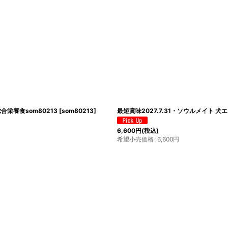
合栄養食som80213
[
som80213
]
最短賞味2027.7.31・ソウルメイト 犬
6,600
円
(税込)
希望小売価格
:
6,600
円