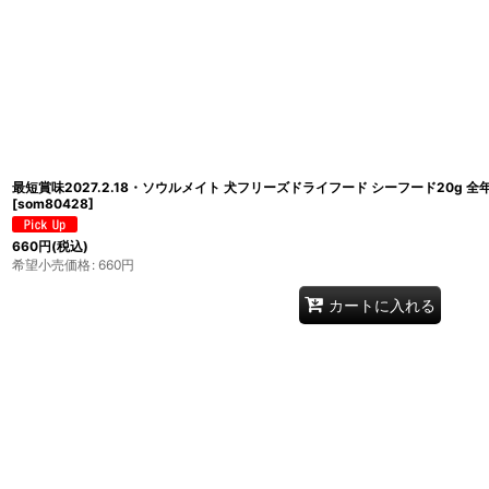
最短賞味2027.2.18・ソウルメイト 犬フリーズドライフード シーフード20g 全
[
som80428
]
660
円
(税込)
希望小売価格
:
660
円
カートに入れる