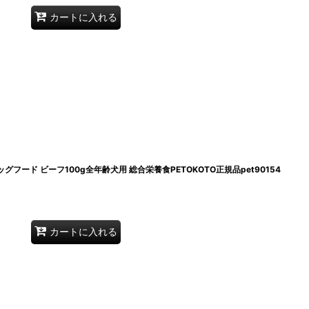
カートに入れる
グフード ビーフ100g全年齢犬用 総合栄養食PETOKOTO正規品pet90154
カートに入れる