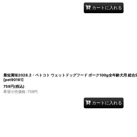
カートに入れる
最短賞味2028.2・ペトコト ウェットドッグフード ポーク100g全年齢犬用 総合栄養
[
pet90161
]
759
円
(税込)
希望小売価格
:
759
円
カートに入れる