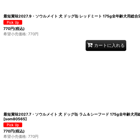
最短賞味2027.9・ソウルメイト 犬 ドッグ缶 レッドミート 175g全年齢犬用総合栄
770
円
(税込)
希望小売価格
:
770
円
カートに入れる
最短賞味2027.7・ソウルメイト 犬 ドッグ缶 ラム＆シーフード 175g全年齢犬用総
[
som80565
]
770
円
(税込)
希望小売価格
:
770
円