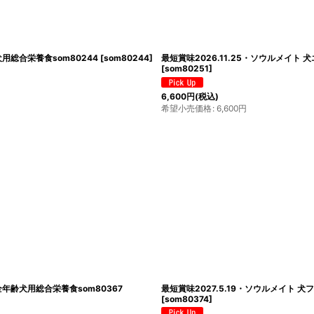
犬用総合栄養食som80244
[
som80244
]
最短賞味2026.11.25・ソウルメイト 
[
som80251
]
6,600
円
(税込)
希望小売価格
:
6,600
円
全年齢犬用総合栄養食som80367
最短賞味2027.5.19・ソウルメイト 
[
som80374
]