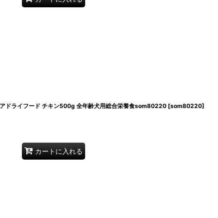
エアドライフード チキン500g 全年齢犬用総合栄養食som80220
[
som80220
]
カートに入れる