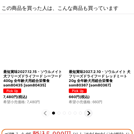
この商品を買った人は、こんな商品も買っています
最短賞味2027.3.8・ソウルメイト 犬
最短賞味2027.7.29・ソウルメイト 猫
ベイクド＆エアドライフード チキン
フリーズドライフード チキン20g 全
40g 全年齢犬用総合栄養食
年齢猫用総合栄養食som80480
som80039
[
som80039
]
[
som80480
]
330
円
(税込)
660
円
(税込)
希望小売価格
:
330
円
希望小売価格
:
660
円