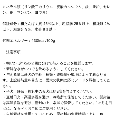
ミネラル類（リン酸二カリウム、炭酸カルシウム、鉄、亜鉛、セレ
ン、銅、マンガン、ヨウ素）
保証成分：粗たんぱく質 46％以上、粗脂肪 25％以上、粗繊維 2％
以下、粗灰分 9％、水分 8％以下
代謝エネルギー：430kcal/100g
－注意事項－
・朝1/2・夕1/2の２回に分けて与えることを推奨します。
・新鮮な水がいつでも飲めるようにしてください。
・与える量は愛犬の年齢・種類・運動量や環境によって異なりま
す。上記給与量を目安に、愛犬の状態に応じフードを調整してくだ
さい。
・子犬、妊娠・授乳中の母犬は約2倍を与えてください。
・直射日光・高温多湿を避け、冷暗所で保管してください。開封後
は高温多湿を避け、密封の上、常温で保管してください。1ヶ月を目
安に、なるべくお早めにご使用ください。
・自然素材を使用しているため、原材料の生産時期により、色、