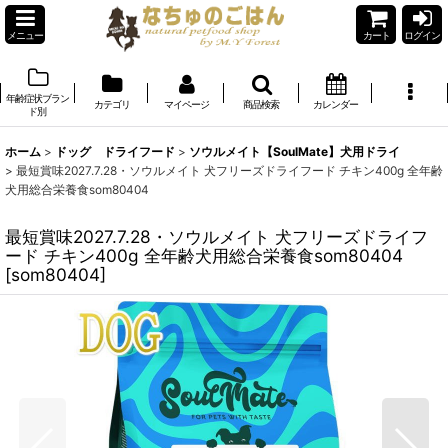
メニュー
カート
ログイン
年齢症状ブラン
カテゴリ
マイページ
商品検索
カレンダー
ド別
ホーム
>
ドッグ ドライフード
>
ソウルメイト【SoulMate】犬用ドライ
>
最短賞味2027.7.28・ソウルメイト 犬フリーズドライフード チキン400g 全年齢
犬用総合栄養食som80404
最短賞味2027.7.28・ソウルメイト 犬フリーズドライフ
ード チキン400g 全年齢犬用総合栄養食som80404
[
som80404
]