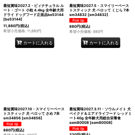
最短賞味2027.2・ビィナチュラル ル
最短賞味2027.5・スマイリーペース
ート・ゴート 小粒 4.4kg 全年齢犬用
トスティック 犬 ペロッて くじら 7本
ドライ ドッグフード正規品be53144
sm34832
[
sm34832
]
[
be53144
]
11,880
円
(税込)
880
円
(税込)
希望小売価格
:
11,880
円
希望小売価格
:
880
円
カートに入れる
カートに入れる
最短賞味2027.10・スマイリーペース
最短賞味2027.3.11・ソウルメイト 犬
トスティック 犬 ペロッて さめ 7本
ベイクド＆エアドライフード レッドミ
sm34856
[
sm34856
]
ート40g 全年齢犬用総合栄養食
som80008
[
som80008
]
880
円
(税込)
330
円
(税込)