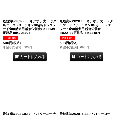
最短賞味2028.9・キアオラ 犬 ドッグ
最短賞味2028.9・キアオラ 犬 ドッグ
缶ケージフリーチキン80g缶ドッグフ
缶ケージフリーチキン180g缶ドッグ
ード全年齢犬用 総合栄養食kia22149
フード全年齢犬用 総合栄養食
正規品
[
kia22149
]
kia22187正規品
[
kia22187
]
506
円
(税込)
693
円
(税込)
希望小売価格
:
506
円
希望小売価格
:
693
円
カートに入れる
カートに入れる
最短賞味2027.8.17・ベイリーコー 犬
最短賞味2028.5.28・ベイリーコー