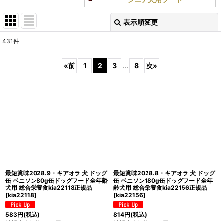
表示順変更
閉じる
431
件
表示数
:
«
前
1
2
3
...
8
次
»
在庫あり
並び順
:
絞り込む
最短賞味2028.9・キアオラ 犬 ドッグ
最短賞味2028.8・キアオラ 犬 ドッグ
缶 ベニソン80g缶ドッグフード全年齢
缶 ベニソン180g缶ドッグフード全年
犬用 総合栄養食kia22118正規品
齢犬用 総合栄養食kia22156正規品
[
kia22118
]
[
kia22156
]
583
円
(税込)
814
円
(税込)