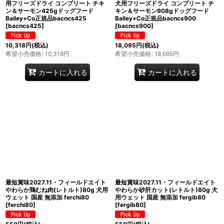
用フリーズドライ コンプリート チキ
犬用フリーズドライ コンプリート チ
ン＆サーモン425gドッグフード
キン＆サーモン908gドッグフード
Bailey+Co正規品bacncs425
Bailey+Co正規品bacncs900
[
bacncs425
]
[
bacncs900
]
10,318
円
(税込)
18,095
円
(税込)
希望小売価格
:
10,318
円
希望小売価格
:
18,095
円
カートに入れる
カートに入れる
最短賞味2027.11・フィールドエイト
最短賞味2027.11・フィールドエイト
やわらか鶏むね肉(レトルト)80g 犬用
やわらか砂肝カット(レトルト)80g 犬
ウェット 国産 無添加 ferchi80
用ウェット 国産 無添加 fergib80
[
ferchi80
]
[
fergib80
]