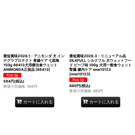
最短賞味2028.1・アニモンダ 犬 イン
最短賞味2028.3・リニューアル品
テグラプロテクト 胃腸ケア 七面鳥
SILKFULL シルクフル 犬ウェットフー
150g 86413犬用療法食ウェット
ド ビーフ味 100g 犬用一般食ウェット
ANIMONDA正規品
[
86413
]
腎臓 腸内ケア nnw10123
[
nnw10123
]
594
円
(税込)
660
円
(税込)
希望小売価格
:
594
円
希望小売価格
:
660
円
カートに入れる
カートに入れる