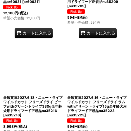
品ar60631
[
ar60631
]
用ドライフード正規品nu35209
[
nu35209
]
12,100
円
(税込)
594
円
(税込)
希望小売価格
:
12,100
円
希望小売価格
:
594
円
カートに入れる
カートに入れる
最短賞味2027.6.18・ニュートライプ
最短賞味2027.6.16・ニュートライプ
ワイルドカット フリーズドライ ビー
ワイルドカット フリーズドライ ラム
フwithグリーントライプ380g全年齢
withグリーントライプ15g全年齢犬用
犬用ドライフード正規品nu35216
ドライフード正規品nu35223
[
nu35216
]
[
nu35223
]
8,998
円
(税込)
594
円
(税込)