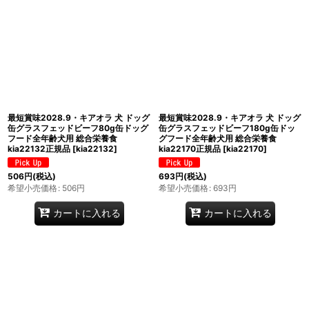
最短賞味2028.9・キアオラ 犬 ドッグ
最短賞味2028.9・キアオラ 犬 ドッグ
缶グラスフェッドビーフ80g缶ドッグ
缶グラスフェッドビーフ180g缶ドッ
フード全年齢犬用 総合栄養食
グフード全年齢犬用 総合栄養食
kia22132正規品
[
kia22132
]
kia22170正規品
[
kia22170
]
506
円
(税込)
693
円
(税込)
希望小売価格
:
506
円
希望小売価格
:
693
円
カートに入れる
カートに入れる