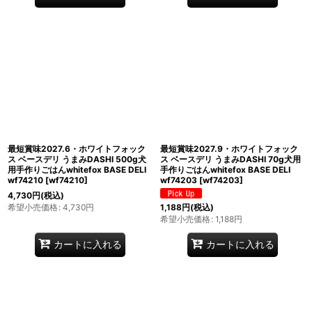
最短賞味2027.6・ホワイトフォック
最短賞味2027.9・ホワイトフォック
ス ベースデリ うまみDASHI 500g犬
ス ベースデリ うまみDASHI 70g犬用
用手作りごはんwhitefox BASE DELI
手作りごはんwhitefox BASE DELI
wf74210
[
wf74210
]
wf74203
[
wf74203
]
4,730
円
(税込)
希望小売価格
:
4,730
円
1,188
円
(税込)
希望小売価格
:
1,188
円
カートに入れる
カートに入れる