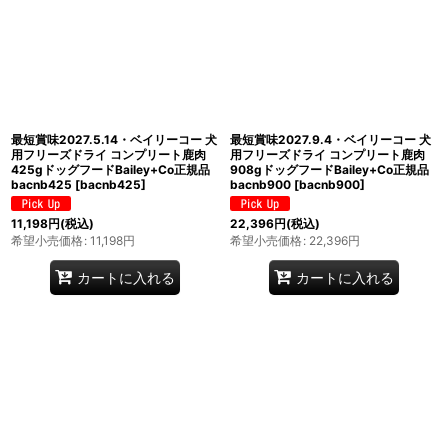
最短賞味2027.5.14・ベイリーコー 犬
最短賞味2027.9.4・ベイリーコー 犬
用フリーズドライ コンプリート鹿肉
用フリーズドライ コンプリート鹿肉
425gドッグフードBailey+Co正規品
908gドッグフードBailey+Co正規品
bacnb425
[
bacnb425
]
bacnb900
[
bacnb900
]
11,198
円
(税込)
22,396
円
(税込)
希望小売価格
:
11,198
円
希望小売価格
:
22,396
円
カートに入れる
カートに入れる