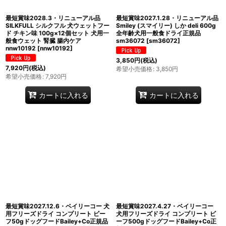
最短賞味2028.3・リニューアル品
最短賞味2027.1.28・リニューアル品
SILKFULL シルクフル 犬ウェットフー
Smiley (スマイリー) しか deli 600g
ド チキン味 100g×12個セット 犬用一
全年齢犬用一般食ドライ正規品
般食ウェット 腎臓 腸内ケア
sm36072
[
sm36072
]
nnw10192
[
nnw10192
]
3,850
円
(税込)
7,920
円
(税込)
希望小売価格
:
3,850
円
希望小売価格
:
7,920
円
カートに入れる
カートに入れる
最短賞味2027.12.6・ベイリーコー 犬
最短賞味2027.4.27・ベイリーコー
用フリーズドライ コンプリート ビー
犬用フリーズドライ コンプリート ビ
フ50gドッグフードBailey+Co正規品
ーフ500gドッグフードBailey+Co正