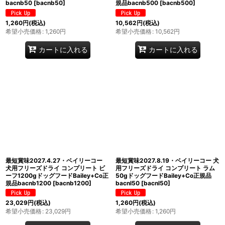
bacnb50
[
bacnb50
]
規品bacnb500
[
bacnb500
]
1,260
円
(税込)
10,562
円
(税込)
希望小売価格
:
1,260
円
希望小売価格
:
10,562
円
カートに入れる
カートに入れる
最短賞味2027.4.27・ベイリーコー
最短賞味2027.8.19・ベイリーコー 犬
犬用フリーズドライ コンプリート ビ
用フリーズドライ コンプリート ラム
ーフ1200gドッグフードBailey+Co正
50gドッグフードBailey+Co正規品
規品bacnb1200
[
bacnb1200
]
bacnl50
[
bacnl50
]
23,029
円
(税込)
1,260
円
(税込)
希望小売価格
:
23,029
円
希望小売価格
:
1,260
円