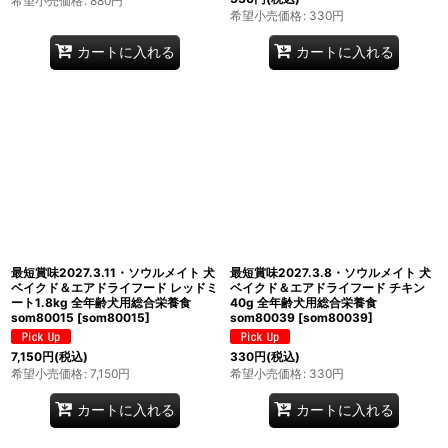
希望小売価格
:
880
円
希望小売価格
:
330
円
カートに入れる
カートに入れる
最短賞味2027.3.11・ソウルメイト 犬
最短賞味2027.3.8・ソウルメイト 犬
ベイクド＆エアドライフード レッドミ
ベイクド＆エアドライフード チキン
ート1.8kg 全年齢犬用総合栄養食
40g 全年齢犬用総合栄養食
som80015
[
som80015
]
som80039
[
som80039
]
7,150
円
(税込)
330
円
(税込)
希望小売価格
:
7,150
円
希望小売価格
:
330
円
カートに入れる
カートに入れる