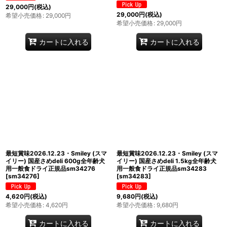
29,000
円
(税込)
29,000
円
(税込)
希望小売価格
:
29,000
円
希望小売価格
:
29,000
円
カートに入れる
カートに入れる
最短賞味2026.12.23・Smiley (スマ
最短賞味2026.12.23・Smiley (スマ
イリー) 国産さめdeli 600g全年齢犬
イリー) 国産さめdeli 1.5kg全年齢犬
用一般食ドライ正規品sm34276
用一般食ドライ正規品sm34283
[
sm34276
]
[
sm34283
]
4,620
円
(税込)
9,680
円
(税込)
希望小売価格
:
4,620
円
希望小売価格
:
9,680
円
カートに入れる
カートに入れる