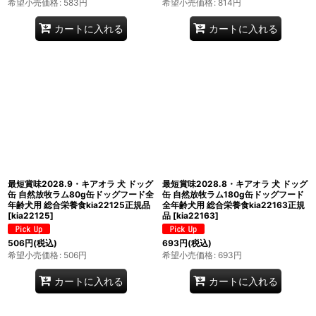
希望小売価格
:
583
円
希望小売価格
:
814
円
カートに入れる
カートに入れる
最短賞味2028.9・キアオラ 犬 ドッグ
最短賞味2028.8・キアオラ 犬 ドッグ
缶 自然放牧ラム80g缶ドッグフード全
缶 自然放牧ラム180g缶ドッグフード
年齢犬用 総合栄養食kia22125正規品
全年齢犬用 総合栄養食kia22163正規
[
kia22125
]
品
[
kia22163
]
506
円
(税込)
693
円
(税込)
希望小売価格
:
506
円
希望小売価格
:
693
円
カートに入れる
カートに入れる