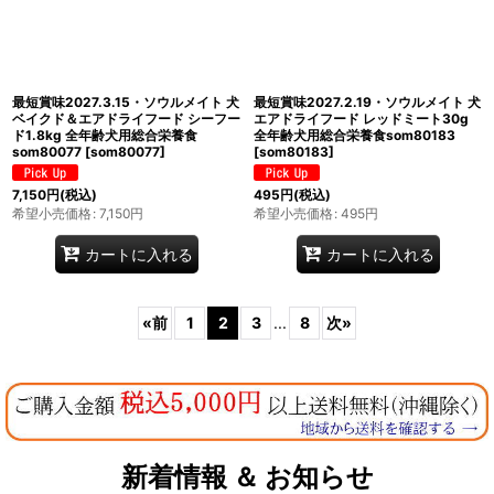
最短賞味2027.3.15・ソウルメイト 犬
最短賞味2027.2.19・ソウルメイト 犬
ベイクド＆エアドライフード シーフー
エアドライフード レッドミート30g
ド1.8kg 全年齢犬用総合栄養食
全年齢犬用総合栄養食som80183
som80077
[
som80077
]
[
som80183
]
7,150
円
(税込)
495
円
(税込)
希望小売価格
:
7,150
円
希望小売価格
:
495
円
カートに入れる
カートに入れる
«
前
1
2
3
...
8
次
»
新着情報 ＆ お知らせ