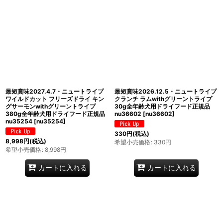
最短賞味2027.4.7・ニュートライプ
最短賞味2026.12.5・ニュートライプ
ワイルドカット フリーズドライ キン
クランチ ラムwithグリーントライプ
グサーモンwithグリーントライプ
30g全年齢犬用ドライフード正規品
380g全年齢犬用ドライフード正規品
nu36602
[
nu36602
]
nu35254
[
nu35254
]
330
円
(税込)
8,998
円
(税込)
希望小売価格
:
330
円
希望小売価格
:
8,998
円
カートに入れる
カートに入れる