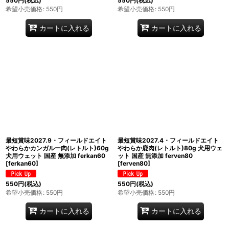
550
円
(税込)
550
円
(税込)
希望小売価格
:
550
円
希望小売価格
:
550
円
カートに入れる
カートに入れる
最短賞味2027.9・フィールドエイト
最短賞味2027.4・フィールドエイト
やわらかカンガルー肉(レトルト)60g
やわらか鹿肉(レトルト)80g 犬用ウェ
犬用ウェット 国産 無添加 ferkan60
ット 国産 無添加 ferven80
[
ferkan60
]
[
ferven80
]
550
円
(税込)
550
円
(税込)
希望小売価格
:
550
円
希望小売価格
:
550
円
カートに入れる
カートに入れる