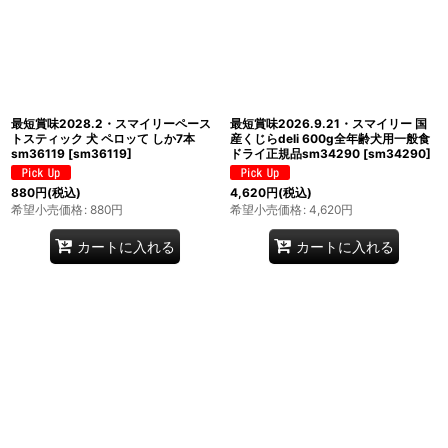
最短賞味2028.2・スマイリーペース
最短賞味2026.9.21・スマイリー 国
トスティック 犬 ペロッて しか7本
産くじらdeli 600g全年齢犬用一般食
sm36119
[
sm36119
]
ドライ正規品sm34290
[
sm34290
]
880
円
(税込)
4,620
円
(税込)
希望小売価格
:
880
円
希望小売価格
:
4,620
円
カートに入れる
カートに入れる