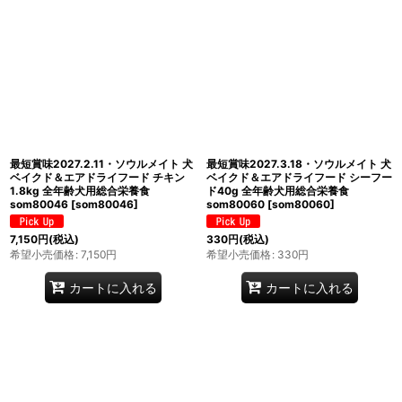
最短賞味2027.2.11・ソウルメイト 犬
最短賞味2027.3.18・ソウルメイト 犬
ベイクド＆エアドライフード チキン
ベイクド＆エアドライフード シーフー
1.8kg 全年齢犬用総合栄養食
ド40g 全年齢犬用総合栄養食
som80046
[
som80046
]
som80060
[
som80060
]
7,150
円
(税込)
330
円
(税込)
希望小売価格
:
7,150
円
希望小売価格
:
330
円
カートに入れる
カートに入れる