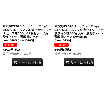
最短賞味2028.3・リニューアル品
最短賞味2028.3・リニューアル品
SILKFULL シルクフル 犬ウェットフー
SILKFULL シルクフル 犬ウェットフー
ド ビーフ味 100g×12個セット 犬用一
ド チキン味 100g 犬用一般食ウェット
般食ウェット 腎臓 腸内ケア
腎臓 腸内ケア nnw10130
nnw10185
[
nnw10185
]
[
nnw10130
]
7,920
円
(税込)
660
円
(税込)
希望小売価格
:
7,920
円
希望小売価格
:
660
円
カートに入れる
カートに入れる