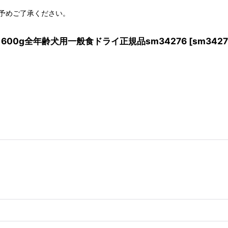
予めご了承ください。
eli 600g全年齢犬用一般食ドライ正規品sm34276
[
sm3427