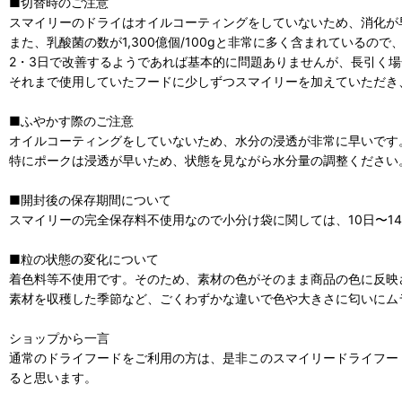
■切替時のご注意
スマイリーのドライはオイルコーティングをしていないため、消化が
また、乳酸菌の数が1,300億個/100gと非常に多く含まれているの
2・3日で改善するようであれば基本的に問題ありませんが、長引く
それまで使用していたフードに少しずつスマイリーを加えていただき
■ふやかす際のご注意
オイルコーティングをしていないため、水分の浸透が非常に早いです
特にポークは浸透が早いため、状態を見ながら水分量の調整ください
■開封後の保存期間について
スマイリーの完全保存料不使用なので小分け袋に関しては、10日〜1
■粒の状態の変化について
着色料等不使用です。そのため、素材の色がそのまま商品の色に反映
素材を収穫した季節など、ごくわずかな違いで色や大きさに匂いにム
ショップから一言
通常のドライフードをご利用の方は、是非このスマイリードライフー
ると思います。