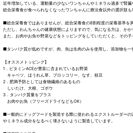
近年増加している、運動量の少ないワンちゃんやミネラル過多で腎臓
総合栄養食が食べられなくなったワンちゃんに療法食以外の選択肢も
■総合栄養食ではありませんが、総合栄養食の8割程度の栄養基準を満た
ただし、わんちゃんの健康状態によりますので、気になる方は、かか
また、お肉やお魚や野菜などをトッピングをしていただくと、その子
■タンパク質が低めですが、肉、魚は生肉のみを使用し、添加物を一
【オススメトッピング】
1．ビタミンACEが豊富に含まれているお野菜
キャベツ、ほうれん草、ブロッコリー、なす、枝豆
2．肥満予防としては食物繊維のあるもの
しいたけ、大根、ゴボウ
3．タンパク質量をプラス
お肉やお魚（フリーズドライなどもOK）
■一般的にドッグフードを製造する際に使われるエクストルーダーの温
やミネラル成分をなるべく壊さないように製造しています。