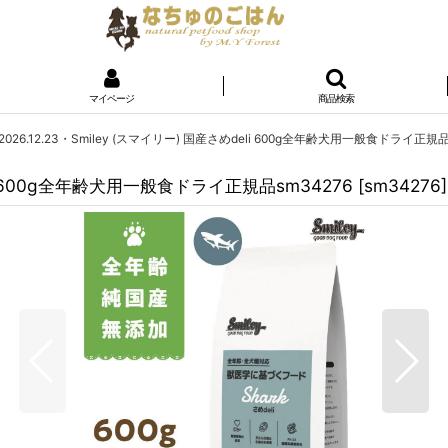
マイページ
商品検索
026.12.23・Smiley (スマイリー) 国産さめdeli 600g全年齢犬用一般食ドライ正規品
eli 600g全年齢犬用一般食ドライ正規品sm34276
[
sm34276
]