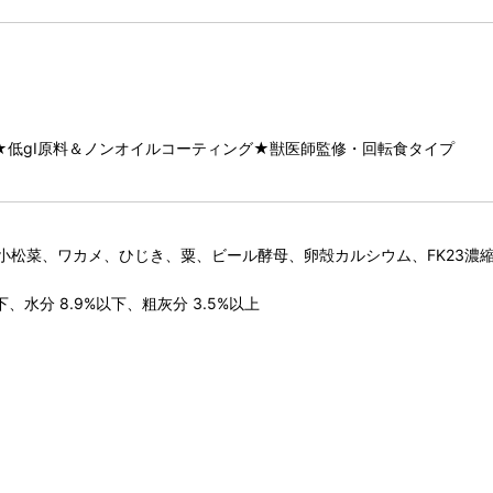
菌★低gI原料＆ノンオイルコーティング★獣医師監修・回転食タイプ
松菜、ワカメ、ひじき、粟、ビール酵母、卵殻カルシウム、FK23濃
下、水分 8.9%以下、粗灰分 3.5%以上