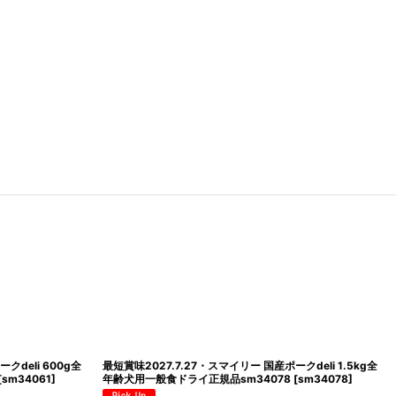
クdeli 600g全
最短賞味2027.7.27・スマイリー 国産ポークdeli 1.5kg全
[
sm34061
]
年齢犬用一般食ドライ正規品sm34078
[
sm34078
]