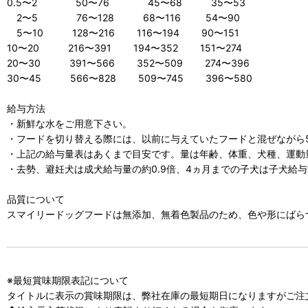
0.5〜2 50〜76 45〜68 35〜53
2〜5 76〜128 68〜116 54〜90
5〜10 128〜216 116〜194 90〜151
10〜20 216〜391 194〜352 151〜274
20〜30 391〜566 352〜509 274〜396
30〜45 566〜828 509〜745 396〜580
給与方法
・新鮮な水をご用意下さい。
・フードを切り替える際には、以前に与えていたフードと混ぜながら
・上記の給与量表はあくまで目安です。量は年齢、体重、犬種、運動
・去勢、避妊犬は成犬給与量の約0.9倍、4ヵ月までの子犬は子犬給与
品質について
スマイリードッグフードは無添加、無着色製品のため、色や形にばら
※最短賞味期限表記について
タイトルに表示の賞味期限は、弊社在庫の最短期日になりますがご注