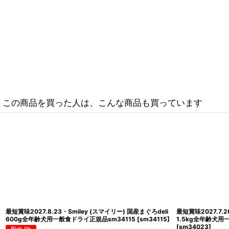
この商品を買った人は、こんな商品も買っています
最短賞味2027.8.23・Smiley (スマイリー) 国産まぐろdeli
最短賞味2027.7.2
600g全年齢犬用一般食ドライ正規品sm34115
[
sm34115
]
1.5kg全年齢犬用
[
sm34023
]