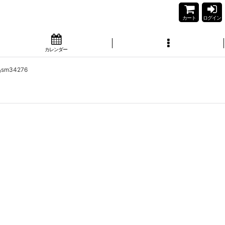
カート
ログイン
カレンダー
sm34276