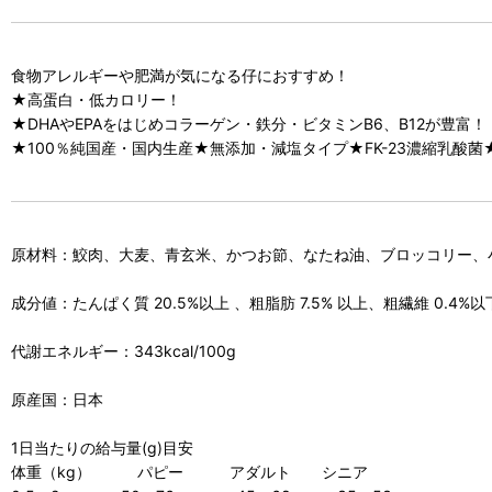
食物アレルギーや肥満が気になる仔におすすめ！
★高蛋白・低カロリー！
★DHAやEPAをはじめコラーゲン・鉄分・ビタミンB6、B12が豊富！
★100％純国産・国内生産★無添加・減塩タイプ★FK-23濃縮乳酸
原材料：鮫肉、大麦、青玄米、かつお節、なたね油、ブロッコリー、小
成分値：たんぱく質 20.5%以上 、粗脂肪 7.5% 以上、粗繊維 0.4%以
代謝エネルギー：343kcal/100g
原産国：日本
1日当たりの給与量(g)目安
体重（kg） パピー アダルト シニア