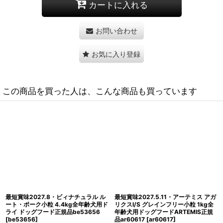
カートに入れる
お問い合わせ
お気に入り登録
この商品を買った人は、こんな商品も買っています
最短賞味2027.8・ビィナチュラル ル
最短賞味2027.9.7・アーテミス 犬 ア
ート・ポーク小粒 800g全年齢犬用ド
ガリクスI S 小粒 1kg 全年齢ドッグフ
ライ ドッグフード正規品be53625
ード正規品ar66451
[
ar66451
]
[
be53625
]