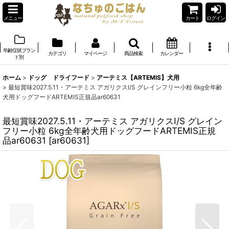
メニュー
カート
ログイン
年齢症状ブラン
カテゴリ
マイページ
商品検索
カレンダー
ド別
ホーム
>
ドッグ ドライフード
>
アーテミス【ARTEMIS】犬用
>
最短賞味2027.5.11・アーテミス アガリクスI/S グレインフリー小粒 6kg全年齢
犬用ドッグフードARTEMIS正規品ar60631
最短賞味2027.5.11・アーテミス アガリクスI/S グレイン
フリー小粒 6kg全年齢犬用ドッグフードARTEMIS正規
品ar60631
[
ar60631
]