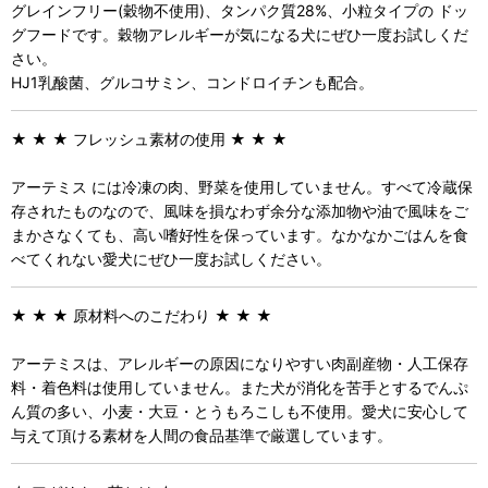
グレインフリー(穀物不使用)、タンパク質28%、小粒タイプの ドッ
グフードです。穀物アレルギーが気になる犬にぜひ一度お試しくだ
さい。
HJ1乳酸菌、グルコサミン、コンドロイチンも配合。
★ ★ ★ フレッシュ素材の使用 ★ ★ ★
アーテミス には冷凍の肉、野菜を使用していません。すべて冷蔵保
存されたものなので、風味を損なわず余分な添加物や油で風味をご
まかさなくても、高い嗜好性を保っています。なかなかごはんを食
べてくれない愛犬にぜひ一度お試しください。
★ ★ ★ 原材料へのこだわり ★ ★ ★
アーテミスは、アレルギーの原因になりやすい肉副産物・人工保存
料・着色料は使用していません。また犬が消化を苦手とするでんぷ
ん質の多い、小麦・大豆・とうもろこしも不使用。愛犬に安心して
与えて頂ける素材を人間の食品基準で厳選しています。