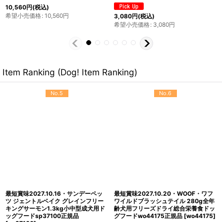
2,530
円
(税込)
2,420
円
(税込)
希望小売価格
:
2,530
円
希望小売価格
:
2,420
円
Item Ranking (Dog! Item Ranking)
No.5
No.6
最短賞味2027.10.16・サンデーペッ
最短賞味2027.10.20・WOOF・ワフ
ツ ジェントルベイク グレインフリー
ワイルドブラッシュテイル 280g全年
キングサーモン1.3kg小中型成犬用ド
齢犬用フリーズドライ総合栄養食ドッ
ッグフードsp37100正規品
グフードwo44175正規品
[
wo44175
]