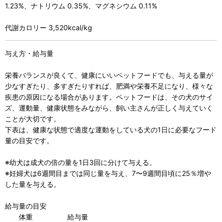
1.23%、ナトリウム 0.35%、マグネシウム 0.11%
代謝カロリー 3,520kcal/kg
与え方・給与量
栄養バランスが良くて、健康にいいペットフードでも、与える量が
少なすぎたり、多すぎたりすれば、肥満や栄養不足になり、様々な
疾患の原因になる場合があります。ペットフードは、その犬のサイ
ズ、運動量、健康状態をみながら、飼い主さんが正しく与えていく
ことが大切です。
下表は、健康な状態で適度な運動をしている犬の1日に必要なフード
量の目安です。
※幼犬は成犬の倍の量を1日3回に分けて与える。
※妊婦犬は6週間目までは同じ量を与え、7〜9週間目頃に25％増や
した量を与える。
給与量の目安
体重 給与量