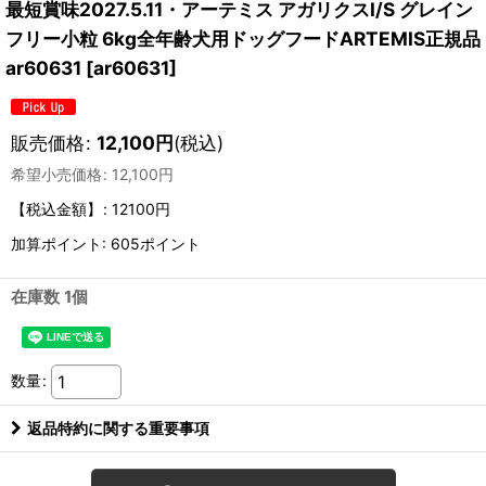
最短賞味2027.5.11・アーテミス アガリクスI/S グレイン
フリー小粒 6kg全年齢犬用ドッグフードARTEMIS正規品
ar60631
[
ar60631
]
販売価格
:
12,100
円
(税込)
希望小売価格
:
12,100
円
【税込金額】
:
12100円
加算ポイント: 605ポイント
在庫数 1個
数量
:
返品特約に関する重要事項