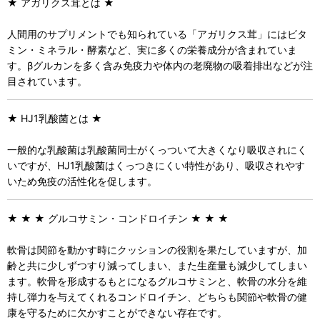
★ アガリクス茸とは ★
人間用のサプリメントでも知られている「アガリクス茸」にはビタ
ミン・ミネラル・酵素など、実に多くの栄養成分が含まれていま
す。βグルカンを多く含み免疫力や体内の老廃物の吸着排出などが注
目されています。
★ HJ1乳酸菌とは ★
一般的な乳酸菌は乳酸菌同士がくっついて大きくなり吸収されにく
いですが、HJ1乳酸菌はくっつきにくい特性があり、吸収されやす
いため免疫の活性化を促します。
★ ★ ★ グルコサミン・コンドロイチン ★ ★ ★
軟骨は関節を動かす時にクッションの役割を果たしていますが、加
齢と共に少しずつすり減ってしまい、また生産量も減少してしまい
ます。軟骨を形成するもとになるグルコサミンと、軟骨の水分を維
持し弾力を与えてくれるコンドロイチン、どちらも関節や軟骨の健
康を守るために欠かすことができない存在です。