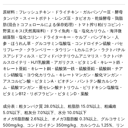
原材料：フレッシュチキン・ドライチキン・ガルバンゾー豆・酵母
タンパク・スィートポテト・レンズ豆・タピオカ・乾燥酵母・鶏脂
肪(混合トコフェロールによる保存処理)・トマト搾り粕(リコピン)・
野菜エキス(天然風味料)・ドライ魚肉・塩・塩化カリウム・海洋微
細藻類・塩化コリン・ドライターキー・ケルプ・パンプキン・人
参・ほうれん草・グルコサミン塩酸塩・コンドロイチン硫酸・パセ
リフレーク・クランベリー・タウリン・Lカルニチン・ラクトバチル
スアシドフィルス・ビフィドバクテリウムアニマリス・ラクトバチ
ルスロイテリ・HJ1乳酸菌・アガリクス・ビタミンE・キレート鉄・
キレート亜鉛・キレート銅・硫酸第一鉄・硫酸亜鉛・硫酸銅・チア
ミン硝酸塩・ヨウ化カリウム・キレートマンガン・酸化マンガン・
アスコルビン酸・ビタミンA・ビオチン・パントテン酸カルシウ
ム・硫酸マンガン・亜セレン酸ナトリウム・ピリドキシン塩酸塩・
ビタミンB12・リボフラビン・ビタミンD・葉酸
成分表：粗タンパク質 28.0%以上、粗脂肪 15.0%以上、粗繊維
5.0%以下、粗灰分 7.0%以下、水分 10.0%以下
オメガ6脂肪酸 2.6%以上、オメガ3脂肪酸 0.3%以上、グルコサミン
500mg/kg、コンドロイチン 350mg/kg、カルシウム 1.25%、リン