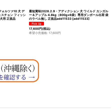
ア バランスダイエッ
最短賞味2027.10・ミルク本舗 オランダ産100％奇跡のヤ
フードEMPIRE正
ギミルク 100g 犬猫用 全脂粉乳 パウダー 無添加 無調整
mi80159
[
mi80159
]
1,980
円
(税込)
希望小売価格
:
1,980
円