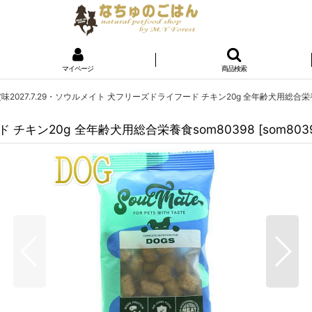
マイページ
商品検索
味2027.7.29・ソウルメイト 犬フリーズドライフード チキン20g 全年齢犬用総合栄養
ド チキン20g 全年齢犬用総合栄養食som80398
[
som803