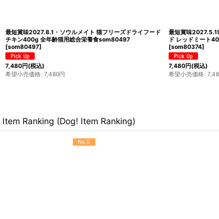
最短賞味2027.8.1・ソウルメイト 猫フリーズドライフード
最短賞味2027.5
チキン400g 全年齢猫用総合栄養食som80497
ド レッドミート40
[
som80497
]
[
som80374
]
7,480
円
(税込)
7,480
円
(税込)
希望小売価格
:
7,480
円
希望小売価格
:
7,4
Item Ranking (Dog! Item Ranking)
No.9