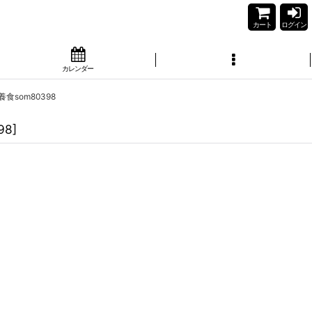
カート
ログイン
カレンダー
食som80398
98
]