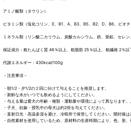
アミノ酸類（タウリン）
ビタミン類（塩化コリン、E、B1、A、B3、B5、B2、D、B6、ビオチ
ミネラル類（リン酸二カリウム、炭酸カルシウム、鉄、亜鉛、セレン
保証成分：粗たんぱく質 46％以上、粗脂肪 25％以上、粗繊維 2％以
代謝エネルギー：430kcal/100g
－注意事項－
・朝1/2・夕1/2の２回に分けて与えることを推奨します。
・新鮮な水がいつでも飲めるようにしてください。
・与える量は愛犬の年齢・種類・運動量や環境によって異なります。
・子犬、妊娠・授乳中の母犬は約2倍を与えてください。
・直射日光・高温多湿を避け、冷暗所で保管してください。開封後は
・自然素材を使用しているため、原材料の生産時期により、色、形、