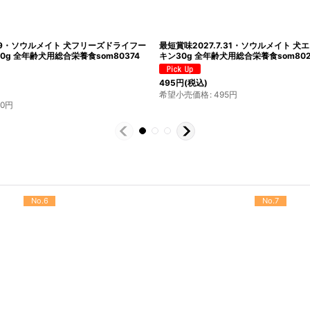
.19・ソウルメイト 犬フリーズドライフー
最短賞味2027.7.31・ソウルメイト 犬
0g 全年齢犬用総合栄養食som80374
キン30g 全年齢犬用総合栄養食som802
495
円
(税込)
希望小売価格
:
495
円
80
円
No.10
No.11