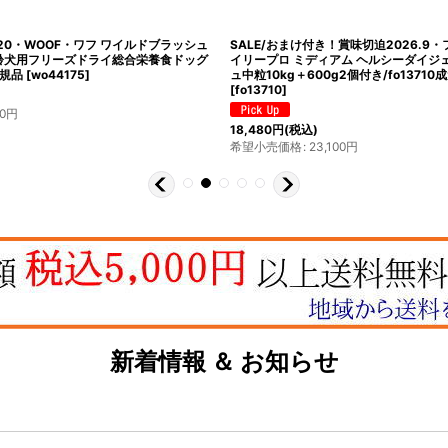
最短賞味2027.5.21・トライバル フレッ
最短賞味2027.4.9・エンパイア シニ
リムキブル）5kg 成犬用ドライ ドッグフ
ト小粒 12kg肥満/高齢犬用ドライ ドッグ
r12998
[
tr12998
]
規品em31125
[
em31125
]
30,800
円
(税込)
希望小売価格
:
30,800
円
500
円
新着情報 ＆ お知らせ