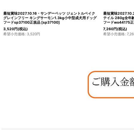
最短賞味2027.10.14・フィッシュ4ドッグ スーペリア アダ
1.5kg×4個対応・
ルト 小粒 6kg大袋ドッグフードFISH4DOGS正規品
シュサーモン （ス
f426625
[
f426625
]
ードTRIBAL正規品t
16,500
円
(税込)
希望小売価格
:
16,500
円
16,500
円
(税込)
希望小売価格
:
16,