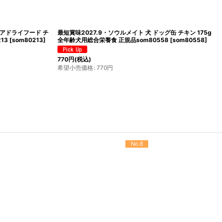
エアドライフード チ
最短賞味2027.9・ソウルメイト 犬 ドッグ缶 チキン 175g
13
[
som80213
]
全年齢犬用総合栄養食 正規品som80558
[
som80558
]
770
円
(税込)
希望小売価格
:
770
円
No.12