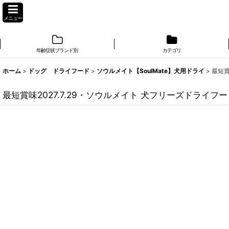
メニュー
年齢症状ブランド別
カテゴリ
ホーム
>
ドッグ ドライフード
>
ソウルメイト【SoulMate】犬用ドライ
>
最短賞
最短賞味2027.7.29・ソウルメイト 犬フリーズドライフー