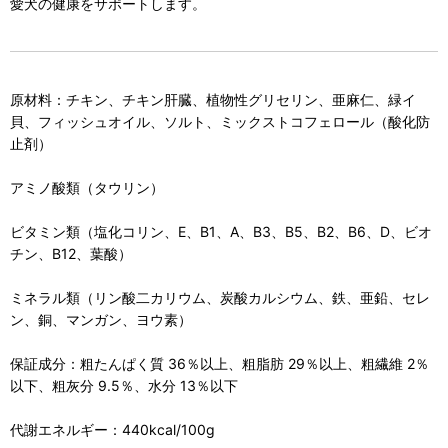
愛犬の健康をサポートします。
原材料：チキン、チキン肝臓、植物性グリセリン、亜麻仁、緑イ
貝、フィッシュオイル、ソルト、ミックストコフェロール（酸化防
止剤）
アミノ酸類（タウリン）
ビタミン類（塩化コリン、E、B1、A、B3、B5、B2、B6、D、ビオ
チン、B12、葉酸）
ミネラル類（リン酸二カリウム、炭酸カルシウム、鉄、亜鉛、セレ
ン、銅、マンガン、ヨウ素）
保証成分：粗たんぱく質 36％以上、粗脂肪 29％以上、粗繊維 2％
以下、粗灰分 9.5％、水分 13％以下
代謝エネルギー：440kcal/100g