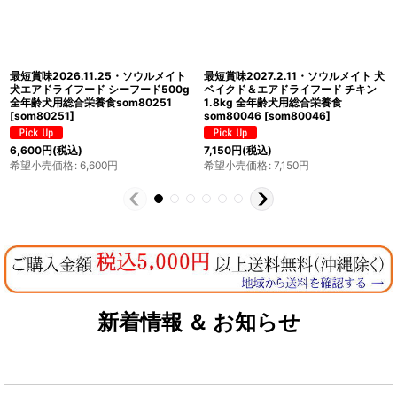
最短賞味2028.2.7・ソウルメイト 猫
最短賞味2027.3.11・ソウルメイト 犬
エアドライフード チキン30g 全年齢
ベイクド＆エアドライフード レッドミ
猫用総合栄養食som80305
ート1.8kg 全年齢犬用総合栄養食
[
som80305
]
som80015
[
som80015
]
550
円
(税込)
7,150
円
(税込)
希望小売価格
:
550
円
希望小売価格
:
7,150
円
新着情報 ＆ お知らせ