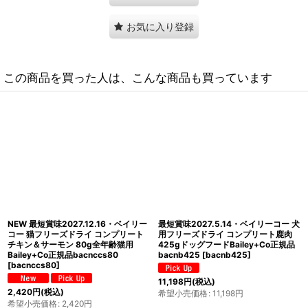
お気に入り登録
この商品を買った人は、こんな商品も買っています
最短賞味2027.10・ベイリーコー 犬用
最短賞味2027.5.5・ベイリーコー 犬
フリーズドライ 天然ホキ50gおやつ
用フリーズドライ コンプリート ラム
Bailey+Co正規品bacnsh50
500gドッグフードBailey+Co正規品
[
bacnsh50
]
bacnl500
[
bacnl500
]
2,948
円
(税込)
10,562
円
(税込)
希望小売価格
:
2,948
円
希望小売価格
:
10,562
円