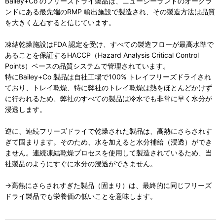
Bailey+Co のフリーズドライ製品は、ニュージーランドのオークラ
ンドにある最先端のRMP 輸出施設で製造され、その製造方法は品質
を大きく左右すると信じています。
凍結乾燥施設はFDA 認定を受け、すべての製造フローが最高水準で
あることを保証するHACCP（Hazard Analysis Critical Control
Points）ベースの品質システムで管理されています。
特にBailey+Co 製品は自社工場で100% トレイフリーズドライされ
ており、トレイ乾燥、特に弊社のトレイ乾燥は熱をほとんどかけず
に行われるため、弊社のすべての製品は冷水でも非常に早く水分が
浸透します。
逆に、連続フリーズドライで乾燥された製品は、高熱にさらされす
ぎて固まります。そのため、水を加えると水分補給（浸透）ができ
ません。連続凍結乾燥プロセスを使用して製造されているため、当
社製品のようにすぐに水分の浸透ができません。
→高熱にさらされすぎた製品（固まり）は、最終的に同じフリーズ
ドライ製品でも栄養価の低いことを意味します。