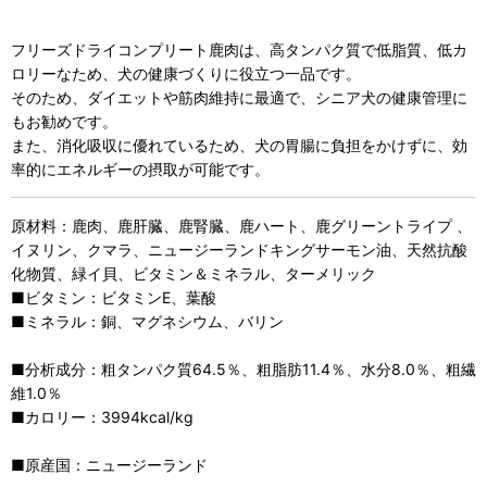
フリーズドライコンプリート鹿肉は、高タンパク質で低脂質、低カ
ロリーなため、犬の健康づくりに役立つ一品です。
そのため、ダイエットや筋肉維持に最適で、シニア犬の健康管理に
もお勧めです。
また、消化吸収に優れているため、犬の胃腸に負担をかけずに、効
率的にエネルギーの摂取が可能です。
原材料：鹿肉、鹿肝臓、鹿腎臓、鹿ハート、鹿グリーントライプ 、
イヌリン、クマラ、ニュージーランドキングサーモン油、天然抗酸
化物質、緑イ貝、ビタミン＆ミネラル、ターメリック
■ビタミン：ビタミンE、葉酸
■ミネラル：銅、マグネシウム、バリン
■分析成分：粗タンパク質64.5％、粗脂肪11.4％、水分8.0％、粗繊
維1.0％
■カロリー：3994kcal/kg
■原産国：ニュージーランド