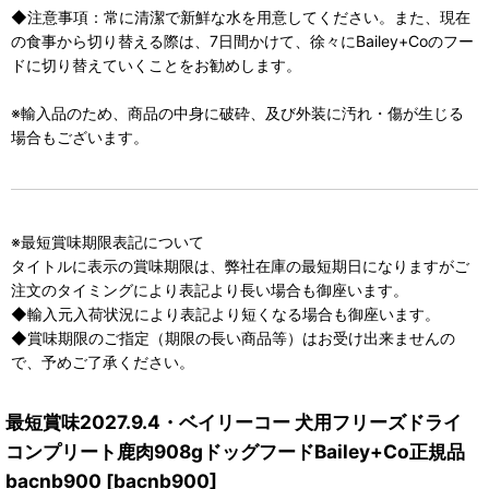
◆注意事項：常に清潔で新鮮な水を用意してください。また、現在
の食事から切り替える際は、7日間かけて、徐々にBailey+Coのフー
ドに切り替えていくことをお勧めします。
※輸入品のため、商品の中身に破砕、及び外装に汚れ・傷が生じる
場合もございます。
※最短賞味期限表記について
タイトルに表示の賞味期限は、弊社在庫の最短期日になりますがご
注文のタイミングにより表記より長い場合も御座います。
◆輸入元入荷状況により表記より短くなる場合も御座います。
◆賞味期限のご指定（期限の長い商品等）はお受け出来ませんの
で、予めご了承ください。
最短賞味2027.9.4・ベイリーコー 犬用フリーズドライ
コンプリート鹿肉908gドッグフードBailey+Co正規品
bacnb900
[
bacnb900
]