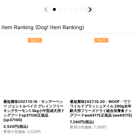
Item Ranking (Dog! Item Ranking)
No.5
No.6
最短賞味2027.10.16・サンデーペッ
最短賞味2027.10.20・WOOF・ワフ
ツ ジェントルベイク グレインフリー
ワイルドブラッシュテイル 280g全年
キングサーモン1.3kg小中型成犬用ド
齢犬用フリーズドライ総合栄養食ドッ
ッグフードsp37100正規品
グフードwo44175正規品
[
wo44175
]
[
sp37100
]
7,260
円
(税込)
3,520
円
(税込)
希望小売価格
:
7,260
円
希望小売価格
:
3,520
円