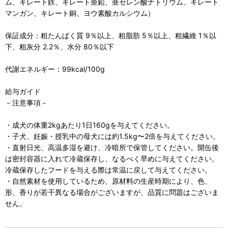
ム、キレート鉄、キレート亜鉛、亜セレン酸ナトリウム、キレート
マンガン、キレート銅、ヨウ素酸カルシウム）
保証成分：粗たんぱく質 9％以上、粗脂肪 5％以上、粗繊維 1％以
下、粗灰分 2.2％、水分 80％以下
代謝エネルギー：99kcal/100g
給与ガイド
－注意事項－
・成犬の体重2kgあたり1日160gを与えてください。
・子犬、妊娠・授乳中の母犬には約1.5kg〜2倍を与えてください。
・直射日光、高温多湿を避け、冷暗所で保管してください。開缶後
は密封容器に入れて冷蔵保存し、なるべく早めに与えてください。
冷蔵保存したフードを与える際は常温に戻して与えてください。
・自然素材を使用しているため、原材料の生産時期により、色、
形、香りが若干異なる場合がございますが、品質に問題はございま
せん。