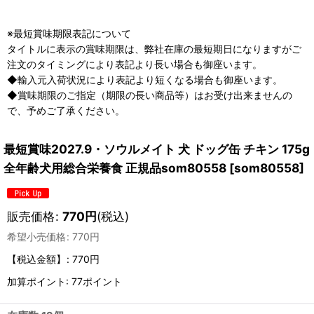
※最短賞味期限表記について
タイトルに表示の賞味期限は、弊社在庫の最短期日になりますがご
注文のタイミングにより表記より長い場合も御座います。
◆輸入元入荷状況により表記より短くなる場合も御座います。
◆賞味期限のご指定（期限の長い商品等）はお受け出来ませんの
で、予めご了承ください。
最短賞味2027.9・ソウルメイト 犬 ドッグ缶 チキン 175g
全年齢犬用総合栄養食 正規品som80558
[
som80558
]
販売価格
:
770
円
(税込)
希望小売価格
:
770
円
【税込金額】
:
770円
加算ポイント: 77ポイント