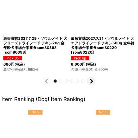
最短賞味2027.7.31・ソウルメイト 犬
最短賞味2027.7・ソウルメイト 犬 ド
エアドライフード チキン30g 全年齢
ッグ缶 ラム＆シーフード 175g全年齢
犬用総合栄養食som80213
犬用総合栄養食 正規品som80565
[
som80213
]
[
som80565
]
495
円
(税込)
770
円
(税込)
希望小売価格
:
495
円
希望小売価格
:
770
円
Item Ranking (Dog! Item Ranking)
No.5
No.6