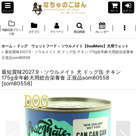
メニュー
カート
ログイン
年齢症状ブラン
カテゴリ
マイページ
商品検索
カレンダー
ド別
ホーム
>
ドッグ ウェットフード
>
ソウルメイト【SoulMate】犬用ウェット
>
最短賞味2027.9・ソウルメイト 犬 ドッグ缶 チキン 175g全年齢犬用総合栄養食
正規品som80558
最短賞味2027.9・ソウルメイト 犬 ドッグ缶 チキン
175g全年齢犬用総合栄養食 正規品som80558
[
som80558
]