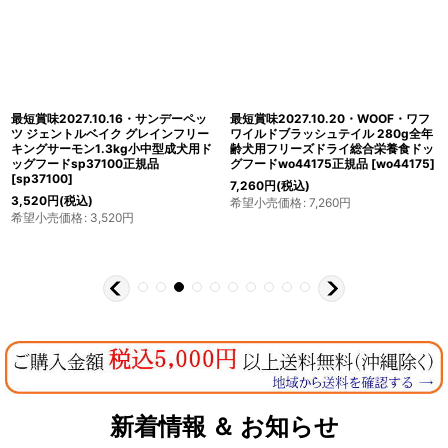
最短賞味2027.10.16・サンデーペッ
最短賞味2027.10.20・WOOF・ワフ
ツ ジェントルベイク グレインフリー
ワイルドブラッシュテイル 280g全年
キングサーモン1.3kg小中型成犬用ド
齢犬用フリーズドライ総合栄養食ドッ
ッグフードsp37100正規品
グフードwo44175正規品
[
wo44175
]
[
sp37100
]
7,260
円
(税込)
3,520
円
(税込)
希望小売価格
:
7,260
円
希望小売価格
:
3,520
円
新着情報 ＆ お知らせ