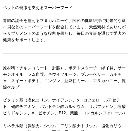
ペットの健康を支えるスーパーフード
胃腸の調子を整えるマヌカハニーや、関節の健康維持に効果的な緑
イ貝などのスーパーフードを配合しています。天然素材でありなが
らサプリメントのような役割を果たし、毎日の食事を通じて愛犬の
健康をサポートします。
原材料：チキン（ミート、肝臓）、ポテトスターチ、緑イ貝、サー
モンオイル、ラム血漿、キウイフルーツ、ブルーベリー、カボチ
ャ、スイートポテト、ニンジン、亜麻仁ミール、マヌカハニー、乾
燥ケルプ
ビタミン類（塩化コリン、ナイアシン、αトコフェロールアセテー
ト、硝酸チアミン、パントテン酸カルシウム、リボフラビン、塩酸
ピリドキシン、A、ビオチン、B12、葉酸、コレカルシフェロール）
ミネラル類（炭酸カルシウム、二リン酸ナトリウム、塩化カリウ