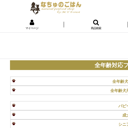
マイページ
商品検索
全年齢対応フー
全年齢
全年齢犬
パピ
成
シニ