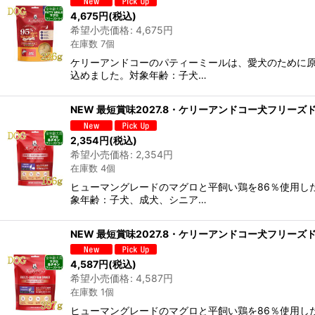
4,675
円
(税込)
希望小売価格
:
4,675
円
在庫数 7個
ケリーアンドコーのパティーミールは、愛犬のために原
込めました。対象年齢：子犬…
NEW 最短賞味2027.8・ケリーアンドコー犬フリーズドラ
2,354
円
(税込)
希望小売価格
:
2,354
円
在庫数 4個
ヒューマングレードのマグロと平飼い鶏を86％使用し
象年齢：子犬、成犬、シニア…
NEW 最短賞味2027.8・ケリーアンドコー犬フリーズドラ
4,587
円
(税込)
希望小売価格
:
4,587
円
在庫数 1個
ヒューマングレードのマグロと平飼い鶏を86％使用し