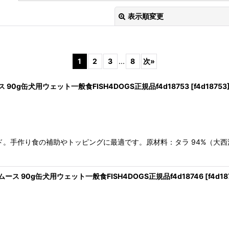
表示順変更
1
2
3
...
8
次
»
 90g缶犬用ウェット一般食FISH4DOGS正規品f4d18753
[
f4d18753
絞り込む
手作り食の補助やトッピングに最適です。原材料：タラ 94%（大西洋タラ
ース 90g缶犬用ウェット一般食FISH4DOGS正規品f4d18746
[
f4d18