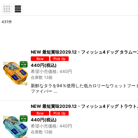
431
件
表示数
:
在庫あり
NEW 最短賞味2029.12・フィッシュ4ドッグ タラムース
並び順
:
440
円
(税込)
希望小売価格
:
440
円
在庫数 13個
新鮮なタラを94％使用した低カロリーなウェットフード。
ファイバー …
NEW 最短賞味2029.12・フィッシュ4ドッグ トラウトム
440
円
(税込)
希望小売価格
:
440
円
在庫数 13個