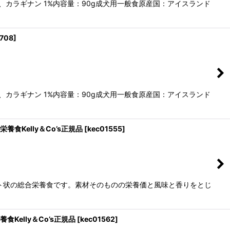
カラギナン 1%内容量：90g成犬用一般食原産国：アイスランド
8708
]
カラギナン 1%内容量：90g成犬用一般食原産国：アイスランド
養食Kelly＆Co’s正規品
[
kec01555
]
ト状の総合栄養食です。素材そのものの栄養価と風味と香りをとじ
食Kelly＆Co’s正規品
[
kec01562
]