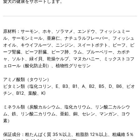
愛犬の健康をサポートします。
原材料：サーモン、ホキ、ソラマメ、エンドウ、フィッシュミー
ル、サーモンミール、亜麻仁、ナチュラルフレーバー、フィッシュ
オイル、キウイフルーツ、ニンジン、スイートポテト、ビーフ、ビ
ーフ腎臓、ビーフ肝臓、ビーフ肺、ラム、ブルーベリー、カボチ
ャ、ソルト、緑イ貝、乾燥ケルプ、マヌカハニー、ミックストコフ
ェロール（酸化防止剤）、植物性グリセリン
アミノ酸類（タウリン）
ビタミン類（塩化コリン、E、B3、B1、A、B2、B5、D、B6、ビオ
チン、B12、葉酸、K)
ミネラル類（炭酸カルシウム、塩化カリウム、リン酸二カルシウ
ム、鉄、リン酸二カリウム、亜鉛、銅、セレン、マンガン、ヨウ
素）
保証成分：粗たんぱく質 35％以上、粗脂肪 12％以上、粗繊維 5％