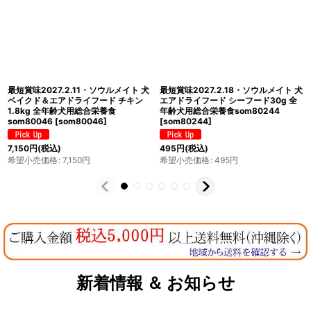
最短賞味2027.7.31・ソウルメイト 犬
最短賞味2028.1.30・ソウルメイト
エアドライフード チキン500g 全年齢
猫ベイクド＆エアドライフード シーフ
犬用総合栄養食som80220
ード40g 全年齢猫用総合栄養食
[
som80220
]
som80152
[
som80152
]
6,600
円
(税込)
330
円
(税込)
希望小売価格
:
6,600
円
希望小売価格
:
330
円
新着情報 ＆ お知らせ