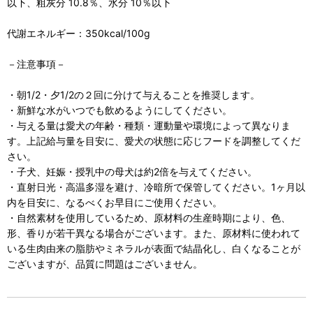
以下、粗灰分 10.8％、水分 10％以下
代謝エネルギー：350kcal/100g
－注意事項－
・朝1/2・夕1/2の２回に分けて与えることを推奨します。
・新鮮な水がいつでも飲めるようにしてください。
・与える量は愛犬の年齢・種類・運動量や環境によって異なりま
す。上記給与量を目安に、愛犬の状態に応じフードを調整してくだ
さい。
・子犬、妊娠・授乳中の母犬は約2倍を与えてください。
・直射日光・高温多湿を避け、冷暗所で保管してください。1ヶ月以
内を目安に、なるべくお早目にご使用ください。
・自然素材を使用しているため、原材料の生産時期により、色、
形、香りが若干異なる場合がございます。また、原材料に使われて
いる生肉由来の脂肪やミネラルが表面で結晶化し、白くなることが
ございますが、品質に問題はございません。