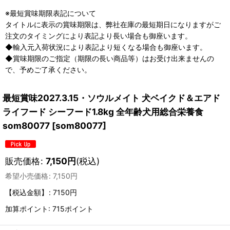
※最短賞味期限表記について
タイトルに表示の賞味期限は、弊社在庫の最短期日になりますがご
注文のタイミングにより表記より長い場合も御座います。
◆輸入元入荷状況により表記より短くなる場合も御座います。
◆賞味期限のご指定（期限の長い商品等）はお受け出来ませんの
で、予めご了承ください。
最短賞味2027.3.15・ソウルメイト 犬ベイクド＆エアド
ライフード シーフード1.8kg 全年齢犬用総合栄養食
som80077
[
som80077
]
販売価格
:
7,150
円
(税込)
希望小売価格
:
7,150
円
【税込金額】
:
7150円
加算ポイント: 715ポイント