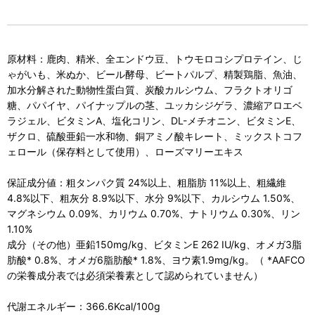
原材料：鹿肉、精米、全エンドウ豆、トウモロコシプロテイン、じ
ゃがいも、米ぬか、ビール酵母、ビートパルプ、精製鶏脂、魚油、
加水分解された動物性蛋白質、炭酸カルシウム、フラクトオリゴ
糖、パパイヤ、パイナップルの茎、ユッカシジゲラ、濃縮アロエベ
ラジェル、ビタミンA、塩化コリン、DL-メチオニン、ビタミンE、
ザクロ、硫酸亜鉛一水和物、銅アミノ酸キレート、ミックストコフ
ェロール（保存料として使用）、ローズマリーエキス
保証成分値：粗タンパク質 24%以上、粗脂肪 11%以上、粗繊維
4.8%以下、粗灰分 8.9%以下、水分 9%以下、カルシウム 1.50%、
マグネシウム 0.09%、カリウム 0.70%、ナトリウム 0.30%、リン
1.10%
成分（その他）亜鉛150mg/kg、ビタミンE 262 IU/kg、オメガ3脂
肪酸* 0.8%、オメガ6脂肪酸* 1.8%、ヨウ素1.9mg/kg。（ *AAFCO
の栄養成分表では必須栄養素として認められていません）
代謝エネルギー：366.6Kcal/100g