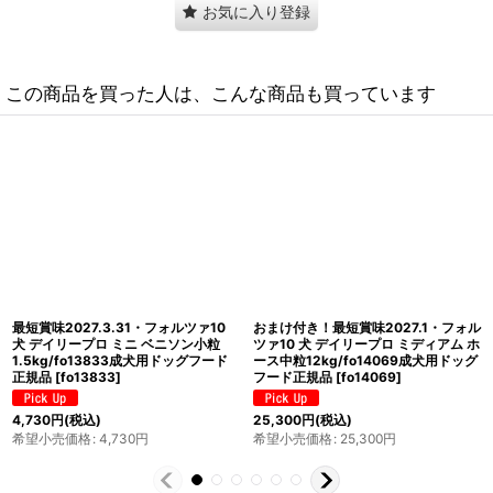
お気に入り登録
この商品を買った人は、こんな商品も買っています
最短賞味2027.3・フォルツァ10 犬 デ
最短賞味2027.3.31・フォルツァ10
イリープロ ミニ フィッシュ小粒
犬 デイリープロ ミニ ベニソン小粒
600g/fo72094成犬用ドッグフード
3.6kg/fo72209成犬用ドッグフード
正規品
[
fo72094
]
正規品
[
fo72209
]
1,980
円
(税込)
9,350
円
(税込)
希望小売価格
:
1,980
円
希望小売価格
:
9,350
円