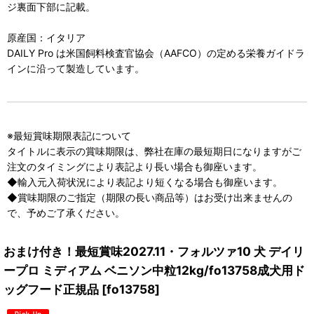
ジ裏面下部に記載。
原産国：イタリア
DAILY Pro は米国飼料検査官協会（AAFCO）の定める栄養ガイドラ
インに沿って製造しています。
※最短賞味期限表記について
タイトルに表示の賞味期限は、弊社在庫の最短期日になりますがご
注文のタイミングにより表記より長い場合も御座います。
◆輸入元入荷状況により表記より短くなる場合も御座います。
◆賞味期限のご指定（期限の長い商品等）はお受け出来ませんの
で、予めご了承ください。
おまけ付き！最短賞味2027.11・フォルツァ10 犬 デイリ
ープロ ミディアム ベニソン中粒12kg/fo13758成犬用ド
ッグフード正規品
[
fo13758
]