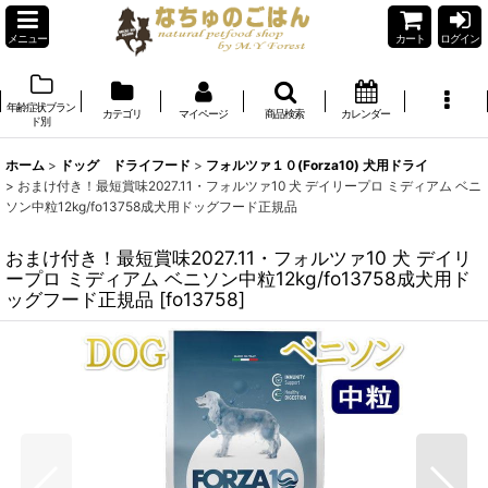
メニュー
カート
ログイン
年齢症状ブラン
カテゴリ
マイページ
商品検索
カレンダー
ド別
ホーム
>
ドッグ ドライフード
>
フォルツァ１０(Forza10) 犬用ドライ
>
おまけ付き！最短賞味2027.11・フォルツァ10 犬 デイリープロ ミディアム ベニ
ソン中粒12kg/fo13758成犬用ドッグフード正規品
おまけ付き！最短賞味2027.11・フォルツァ10 犬 デイリ
ープロ ミディアム ベニソン中粒12kg/fo13758成犬用ド
ッグフード正規品
[
fo13758
]