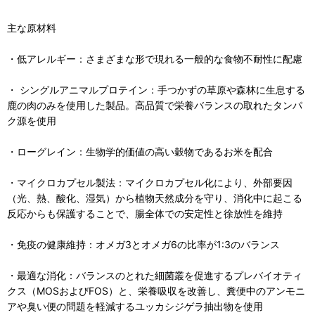
主な原材料
・低アレルギー：さまざまな形で現れる一般的な食物不耐性に配慮
・ シングルアニマルプロテイン：手つかずの草原や森林に生息する
鹿の肉のみを使用した製品。高品質で栄養バランスの取れたタンパ
ク源を使用
・ローグレイン：生物学的価値の高い穀物であるお米を配合
・マイクロカプセル製法：マイクロカプセル化により、外部要因
（光、熱、酸化、湿気）から植物天然成分を守り、消化中に起こる
反応からも保護することで、腸全体での安定性と徐放性を維持
・免疫の健康維持：オメガ3とオメガ6の比率が1:3のバランス
・最適な消化：バランスのとれた細菌叢を促進するプレバイオティ
クス（MOSおよびFOS）と、栄養吸収を改善し、糞便中のアンモニ
アや臭い便の問題を軽減するユッカシジゲラ抽出物を使用