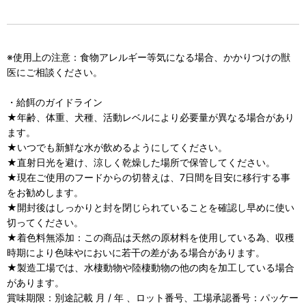
※使用上の注意：食物アレルギー等気になる場合、かかりつけの獣
医にご相談ください。
・給餌のガイドライン
★年齢、体重、犬種、活動レベルにより必要量が異なる場合があり
ます。
★いつでも新鮮な水が飲めるようにしてください。
★直射日光を避け、涼しく乾燥した場所で保管してください。
★現在ご使用のフードからの切替えは、7日間を目安に移行する事
をお勧めします。
★開封後はしっかりと封を閉じられていることを確認し早めに使い
切ってください。
★着色料無添加：この商品は天然の原材料を使用している為、収穫
時期により色味やにおいに若干の差がある場合があります。
★製造工場では、水棲動物や陸棲動物の他の肉を加工している場合
があります。
賞味期限：別途記載 月 / 年 、ロット番号、工場承認番号：パッケー