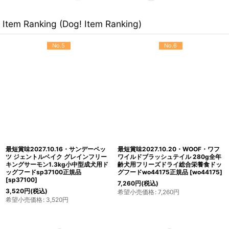
Item Ranking (Dog! Item Ranking)
No.5
No.6
最短賞味2027.10.16・サンデーペッ
最短賞味2027.10.20・WOOF・ワフ
ツ ジェントルベイク グレインフリー
ワイルドブラッシュテイル 280g全年
キングサーモン1.3kg小中型成犬用ド
齢犬用フリーズドライ総合栄養食ドッ
ッグフードsp37100正規品
グフードwo44175正規品
[
wo44175
]
[
sp37100
]
7,260
円
(税込)
3,520
円
(税込)
希望小売価格
:
7,260
円
希望小売価格
:
3,520
円