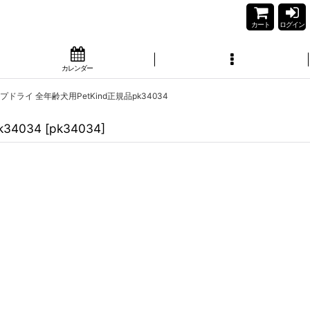
カート
ログイン
カレンダー
プドライ 全年齢犬用PetKind正規品pk34034
34034
[
pk34034
]