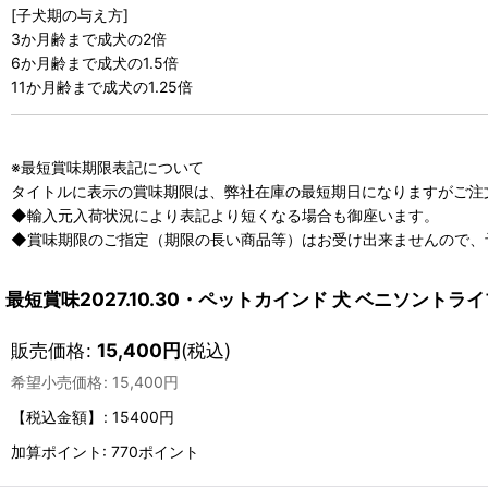
[子犬期の与え方]
3か月齢まで成犬の2倍
6か月齢まで成犬の1.5倍
11か月齢まで成犬の1.25倍
※最短賞味期限表記について
タイトルに表示の賞味期限は、弊社在庫の最短期日になりますがご注
◆輸入元入荷状況により表記より短くなる場合も御座います。
◆賞味期限のご指定（期限の長い商品等）はお受け出来ませんので、
最短賞味2027.10.30・ペットカインド 犬 ベニソントライプ
販売価格
:
15,400
円
(税込)
希望小売価格
:
15,400
円
【税込金額】
:
15400円
加算ポイント: 770ポイント