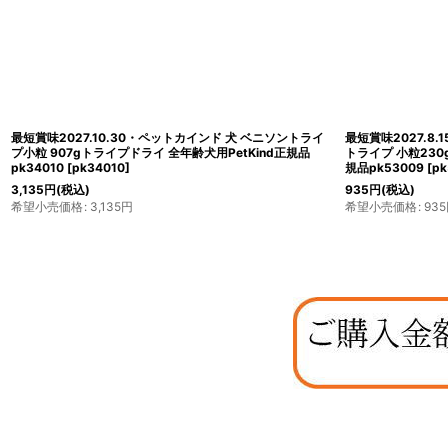
最短賞味2027.10.30・ペットカインド 犬 ベニソントライ
最短賞味2027.8
プ小粒 907gトライプドライ 全年齢犬用PetKind正規品
トライプ 小粒230
pk34010
[
pk34010
]
規品pk53009
[
pk
3,135
円
(税込)
935
円
(税込)
希望小売価格
:
3,135
円
希望小売価格
:
935