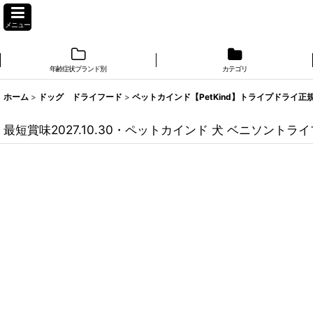
メニュー
年齢症状ブランド別
カテゴリ
ホーム
>
ドッグ ドライフード
>
ペットカインド【PetKind】トライプドライ正
最短賞味2027.10.30・ペットカインド 犬 ベニソントライプ