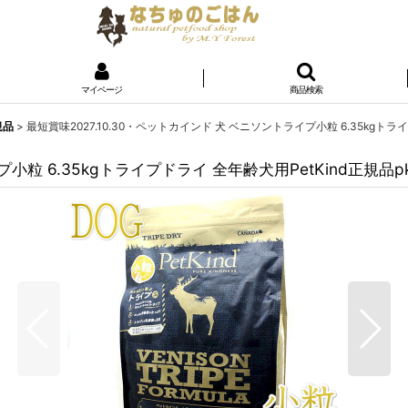
マイページ
商品検索
規品
>
最短賞味2027.10.30・ペットカインド 犬 ベニソントライプ小粒 6.35kgトライ
小粒 6.35kgトライプドライ 全年齢犬用PetKind正規品pk