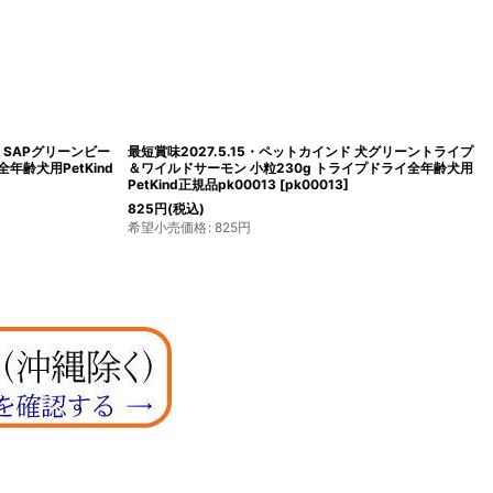
犬 SAPグリーンビー
最短賞味2027.5.15・ペットカインド 犬グリーントライプ
年齢犬用PetKind
＆ワイルドサーモン 小粒230g トライプドライ全年齢犬用
PetKind正規品pk00013
[
pk00013
]
825
円
(税込)
希望小売価格
:
825
円