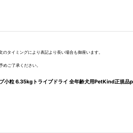
文のタイミングにより表記より長い場合も御座います。
予めご了承ください。
小粒 6.35kgトライプドライ 全年齢犬用PetKind正規品p