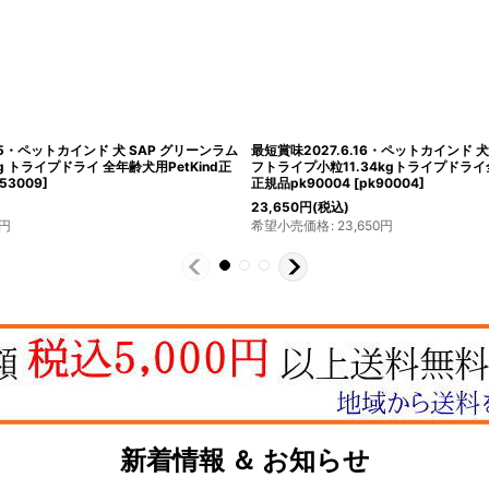
.15・ペットカインド 犬 SAP グリーンラム
最短賞味2027.6.16・ペットカインド 
g トライプドライ 全年齢犬用PetKind正
フトライプ小粒11.34kgトライプドライ全
53009
]
正規品pk90004
[
pk90004
]
23,650
円
(税込)
円
希望小売価格
:
23,650
円
新着情報 ＆ お知らせ