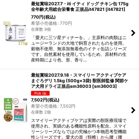
最短賞味2027.7・iti イティ ドッグ チキン缶 175g
全年齢犬用総合栄養食 正規品it47821
[
it47821
]
770
円
(税込)
希望小売価格
:
770
円
在庫数 9個
「愛犬に三ツ星ディナーを。」主原料の肉類はニ
ュージーランドの大地で飼育されたものを使用。
穀物不使用、無添加無着色のイティ缶詰シリーズ
です。自然素材を使用しているため、原材料の生
産時期により色、形、香り…
最短賞味2027.9.18・スマイリー アクティブケア
まぐろデリ 1.5kg (500g×3袋) 獣医師監修 関節ケ
ア犬用ドライ正規品sm36003
[
sm36003
]
7,502
円
(税込)
希望小売価格
:
7,502
円
在庫数 2個
スマイリーアクティブケアは実際の獣医療現場で
使用され、実績のある機能性原料を配合。スマイ
リーシリーズならではの究極かつ本物思考型機能
性シリーズです。愛犬の首（頸椎）から腰（腰