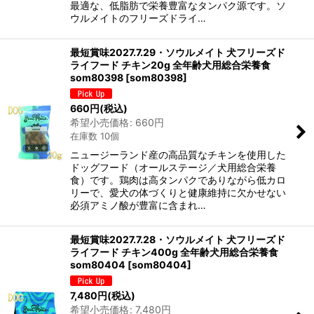
最適な、低脂肪で栄養豊富なタンパク源です。ソ
ウルメイトのフリーズドライ…
最短賞味2027.7.29・ソウルメイト 犬フリーズド
ライフード チキン20g 全年齢犬用総合栄養食
som80398
[
som80398
]
660
円
(税込)
希望小売価格
:
660
円
在庫数 10個
ニュージーランド産の高品質なチキンを使用した
ドッグフード（オールステージ／犬用総合栄養
食）です。鶏肉は高タンパクでありながら低カロ
リーで、愛犬の体づくりと健康維持に欠かせない
必須アミノ酸が豊富に含まれ…
最短賞味2027.7.28・ソウルメイト 犬フリーズド
ライフード チキン400g 全年齢犬用総合栄養食
som80404
[
som80404
]
7,480
円
(税込)
希望小売価格
:
7,480
円