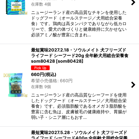
在庫数 4個
ニュージーランド産の高品質なチキンを使用した
ドッグフード（オールステージ／犬用総合栄養
食）です。鶏肉は高タンパクでありながら低カロ
リーで、愛犬の体づくりと健康維持に欠かせない
必須アミノ酸が豊富に含まれ…
最短賞味2027.2.18・ソウルメイト 犬フリーズド
ライフード シーフード20g 全年齢犬用総合栄養食
som80428
[
som80428
]
660
円
(税込)
希望小売価格
:
660
円
在庫数 9個
ニュージーランド産の高品質なシーフードを使用
したドッグフード（オールステージ／犬用総合栄
養食）です。必須脂肪酸であるオメガ３脂肪酸を
豊富に含む魚は、皮膚被毛の健康維持や、胃腸が
弱い子・シニア層にもおす…
最短賞味2027.5.28・ソウルメイト 犬フリーズド
ライフード シーフード400g 全年齢犬用総合栄養