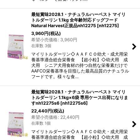
最短賞味2028.1・ナチュラルハーベスト マイリ
トルダーリン 1.1kg 全年齢対応ドッグフード
Natural Harvest正規品nh12275
[
nh12275
]
3,960
円
(税込)
希望小売価格
:
3,960
円
在庫数 3個
マイリトルダーリン◇ＡＡＦＣＯ幼犬・成犬用栄
養基準適合総合栄養食 【超小粒】◇幼犬用 成
犬用 シニア犬用食材の持つ自然な栄養素だけで
AAFCO栄養基準を目指した最高品質のナチュラル
フードです。様々な食…
最短賞味2028.1・ナチュラルハーベスト マイリ
トルダーリン 1.1kg×6袋 専用ケース出荷になりま
すnh12275s6
[
nh12275s6
]
22,440
円
(税込)
希望小売価格
:
22,440
円
在庫数 1個
マイリトルダーリン◇ＡＡＦＣＯ幼犬・成犬用栄
養基準適合総合栄養食 【超小粒】◇幼犬用 成