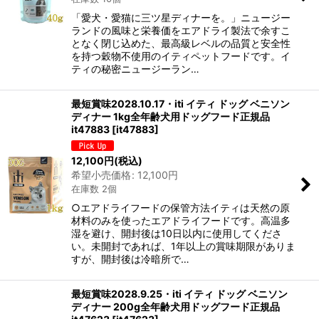
「愛犬・愛猫に三ツ星ディナーを。」ニュージー
ランドの風味と栄養価をエアドライ製法で余すこ
となく閉じ込めた、最高級レベルの品質と安全性
を持つ穀物不使用のイティペットフードです。イ
ティの秘密ニュージーラン…
最短賞味2028.10.17・iti イティ ドッグ ベニソン
ディナー 1kg全年齢犬用ドッグフード正規品
it47883
[
it47883
]
12,100
円
(税込)
希望小売価格
:
12,100
円
在庫数 2個
○エアドライフードの保管方法イティは天然の原
材料のみを使ったエアドライフードです。高温多
湿を避け、開封後は10日以内に使用してくださ
い。未開封であれば、1年以上の賞味期限がありま
すが、開封後は冷暗所で…
最短賞味2028.9.25・iti イティ ドッグ ベニソン
ディナー 200g全年齢犬用ドッグフード正規品