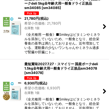
ークdeli 5kg全年齢犬用一般食ドライ正規品
sm34085
[
sm34085
]
21,780
円
(税込)
希望小売価格
:
21,780
円
在庫数 1個
《全犬種用 一般食》■Smileyはビタミンやミネラ
ルを添加していないため、一般食となり、総合栄
養食の基準は満たしておりません。近年増加して
いる、運動量の少ないワンちゃんやミネラル過多
で腎臓や肝臓にト…
最短賞味2027.7.27・スマイリー 国産ポークdeli
1.5kg全年齢犬用一般食ドライ正規品sm34078
[
sm34078
]
6,930
円
(税込)
希望小売価格
:
6,930
円
在庫数 1個
《全犬種用 一般食》■Smileyはビタミンやミネラ
ルを添加していないため、一般食となり、総合栄
養食の基準は満たしておりません。近年増加して