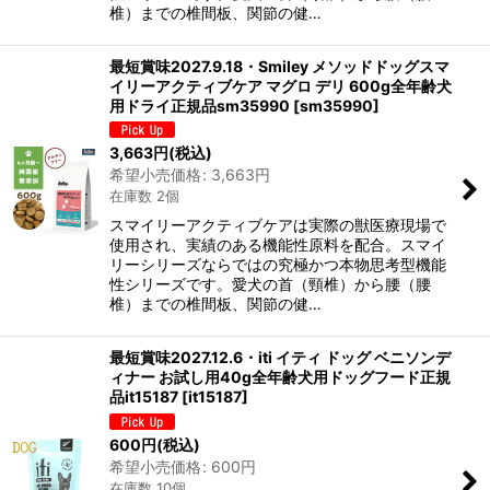
椎）までの椎間板、関節の健…
最短賞味2027.9.18・Smiley メソッドドッグスマ
イリーアクティブケア マグロ デリ 600g全年齢犬
用ドライ正規品sm35990
[
sm35990
]
3,663
円
(税込)
希望小売価格
:
3,663
円
在庫数 2個
スマイリーアクティブケアは実際の獣医療現場で
使用され、実績のある機能性原料を配合。スマイ
リーシリーズならではの究極かつ本物思考型機能
性シリーズです。愛犬の首（頸椎）から腰（腰
椎）までの椎間板、関節の健…
最短賞味2027.12.6・iti イティ ドッグ ベニソンデ
ィナー お試し用40g全年齢犬用ドッグフード正規
品it15187
[
it15187
]
600
円
(税込)
希望小売価格
:
600
円
在庫数 10個