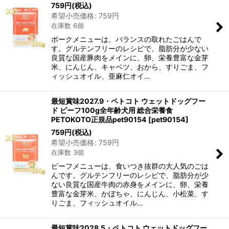
759
円
(税込)
希望小売価格
:
759
円
在庫数 6個
ポークメニューは、バランスの取れたごはんで
す。グルテンフリーのレシピで、脂肪分が少ない
良質な国産豚肉をメインに、卵、栄養豊富な金芽
米、にんじん、キャベツ、おから、すりごま、フ
ィッシュオイル、亜麻仁オイ…
最短賞味2027.9・ペトコト ウェットドッグフー
ド ビーフ100g全年齢犬用 総合栄養食
PETOKOTO正規品pet90154
[
pet90154
]
759
円
(税込)
希望小売価格
:
759
円
在庫数 3個
ビーフメニューは、食いつき抜群の大人気のごは
んです。グルテンフリーのレシピで、脂肪分が少
ない良質な国産牛肉の赤身をメインに、卵、栄養
豊富な金芽米、かぼちゃ、にんじん、小松菜、す
りごま、フィッシュオイル…
最短賞味2028.5・ペトコト ウェットドッグフー