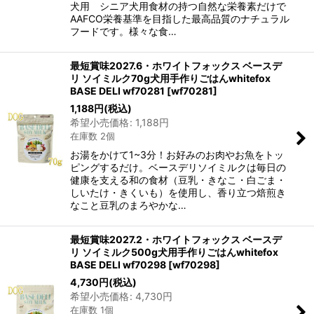
犬用 シニア犬用食材の持つ自然な栄養素だけで
AAFCO栄養基準を目指した最高品質のナチュラル
フードです。様々な食…
最短賞味2027.6・ホワイトフォックス ベースデ
リ ソイミルク70g犬用手作りごはんwhitefox
BASE DELI wf70281
[
wf70281
]
1,188
円
(税込)
希望小売価格
:
1,188
円
在庫数 2個
お湯をかけて1~3分！お好みのお肉やお魚をトッ
ピングするだけ。ベースデリソイミルクは毎日の
健康を支える和の食材（豆乳・きなこ・白ごま・
しいたけ・きくいも）を使用し、香り立つ焙煎き
なこと豆乳のまろやかな…
最短賞味2027.2・ホワイトフォックス ベースデ
リ ソイミルク500g犬用手作りごはんwhitefox
BASE DELI wf70298
[
wf70298
]
4,730
円
(税込)
希望小売価格
:
4,730
円
在庫数 1個