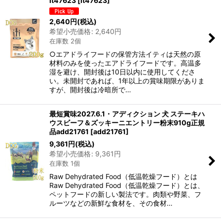
it47623
[
it47623
]
2,640
円
(税込)
希望小売価格
:
2,640
円
在庫数 2個
○エアドライフードの保管方法イティは天然の原
材料のみを使ったエアドライフードです。高温多
湿を避け、開封後は10日以内に使用してくださ
い。未開封であれば、1年以上の賞味期限がありま
すが、開封後は冷暗所で…
最短賞味2027.6.1・アディクション 犬 ステーキハ
ウスビーフ＆ズッキーニエントリー粉末910g正規
品add21761
[
add21761
]
9,361
円
(税込)
希望小売価格
:
9,361
円
在庫数 1個
Raw Dehydrated Food（低温乾燥フード）とは
Raw Dehydrated Food（低温乾燥フード）とは、
ペットフードの新しい製法です。肉類や野菜、フ
ルーツなどの新鮮な食材を、その食材…