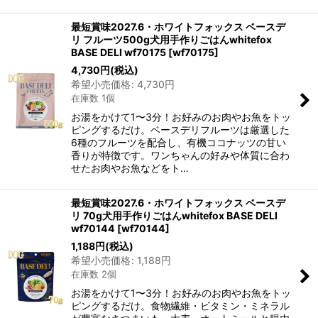
最短賞味2027.6・ホワイトフォックス ベースデ
リ フルーツ500g犬用手作りごはんwhitefox
BASE DELI wf70175
[
wf70175
]
4,730
円
(税込)
希望小売価格
:
4,730
円
在庫数 1個
お湯をかけて1〜3分！お好みのお肉やお魚をトッ
ピングするだけ。ベースデリフルーツは厳選した
6種のフルーツを配合し、有機ココナッツの甘い
香りが特徴です。ワンちゃんの好みや体質に合わ
せたお肉やお魚などをト…
最短賞味2027.6・ホワイトフォックス ベースデ
リ 70g犬用手作りごはんwhitefox BASE DELI
wf70144
[
wf70144
]
1,188
円
(税込)
希望小売価格
:
1,188
円
在庫数 2個
お湯をかけて1〜3分！お好みのお肉やお魚をトッ
ピングするだけ。食物繊維・ビタミン・ミネラル