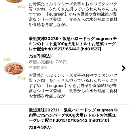
お野菜たっぷりシリーズ食事やおやつでタンパク
質（お肉）をたくさん摂っているわんちゃんにお
すすめ！【eugreen】からお野菜や食物繊維が豊
富なシリーズ登場！！食事からの水分補給に食材
や食感を考慮しなが…
最短賞味2027.9・阪急ハロードッグ eugreen チ
キンのトマト煮100g犬用レトルトお惣菜ユーグ
レナ配合hd01527/165443
[
hd01527
]
726
円
(税込)
希望小売価格
:
726
円
在庫数 3個
お野菜たっぷりシリーズ食事やおやつでタンパク
質（お肉）をたくさん摂っているわんちゃんにお
すすめ！【eugreen】からお野菜や食物繊維が豊
富なシリーズ登場！！食事からの水分補給に食材
や食感を考慮しなが…
最短賞味2027.11・阪急ハロードッグ eugreen 牛
肉手ごねハンバーグ100g犬用レトルトお惣菜ユ
ーグレナ配合hd01510/165442
[
hd01510
]
726
円
(税込)