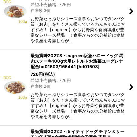
希望小売価格
:
726
円
在庫数 3個
お野菜たっぷりシリーズ食事やおやつでタンパク
質（お肉）をたくさん摂っているわんちゃんにお
すすめ！【eugreen】からお野菜や食物繊維が豊
富なシリーズ登場！！食事からの水分補給に食材
や食感を考慮しなが…
最短賞味2027.8・eugreen阪急ハロードッグ 馬
肉ステーキ100g犬用レトルトお惣菜ユーグレナ
配合hd01503/165441
[
hd01503
]
726
円
(税込)
希望小売価格
:
726
円
在庫数 2個
お野菜たっぷりシリーズ食事やおやつでタンパク
質（お肉）をたくさん摂っているわんちゃんにお
すすめ！【eugreen】からお野菜や食物繊維が豊
富なシリーズ登場！！食事からの水分補給に食材
や食感を考慮しなが…
最短賞味2027.2・iti イティ ドッグ チキン＆サー
モン缶 175g全年齢犬用総合栄養食 正規品