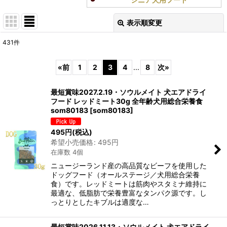
表示順変更
閉じる
431
件
表示数
:
«
前
1
2
3
4
...
8
次
»
在庫あり
最短賞味2027.2.19・ソウルメイト 犬エアドライ
並び順
:
フード レッドミート30g 全年齢犬用総合栄養食
som80183
[
som80183
]
絞り込む
495
円
(税込)
希望小売価格
:
495
円
在庫数 4個
ニュージーランド産の高品質なビーフを使用した
ドッグフード（オールステージ／犬用総合栄養
食）です。レッドミートは筋肉やスタミナ維持に
最適な、低脂肪で栄養豊富なタンパク源です。し
っとりとしたキブルは適度な…
最短賞味2026.11.13・ソウルメイト 犬エアドライ