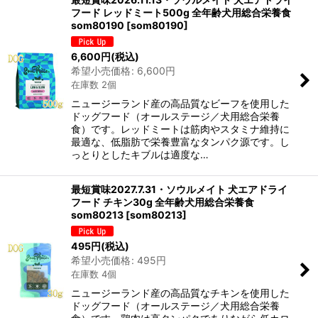
フード レッドミート500g 全年齢犬用総合栄養食
som80190
[
som80190
]
6,600
円
(税込)
希望小売価格
:
6,600
円
在庫数 2個
ニュージーランド産の高品質なビーフを使用した
ドッグフード（オールステージ／犬用総合栄養
食）です。レッドミートは筋肉やスタミナ維持に
最適な、低脂肪で栄養豊富なタンパク源です。し
っとりとしたキブルは適度な…
最短賞味2027.7.31・ソウルメイト 犬エアドライ
フード チキン30g 全年齢犬用総合栄養食
som80213
[
som80213
]
495
円
(税込)
希望小売価格
:
495
円
在庫数 4個
ニュージーランド産の高品質なチキンを使用した
ドッグフード（オールステージ／犬用総合栄養