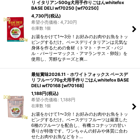
リ イタリアン500g犬用手作りごはんwhitefox
BASE DELI wf70250
[
wf70250
]
4,730
円
(税込)
希望小売価格
:
4,730
円
在庫数 1個
お湯をかけて1〜3分！お好みのお肉やお魚をトッ
ピングするだけ。ベースデリイタリアンは元気な
身体を作るための食材（トマト・チーズ・バジ
ル・バーリーマックス・アマランサス・卵殻）を
使用し、芳醇なチーズと爽…
最短賞味2026.11・ホワイトフォックス ベースデ
リ フルーツ70g犬用手作りごはんwhitefox BASE
DELI wf70168
[
wf70168
]
1,188
円
(税込)
希望小売価格
:
1,188
円
在庫数 1個
お湯をかけて1〜3分！お好みのお肉やお魚をトッ
ピングするだけ。ベースデリフルーツは厳選した
6種のフルーツを配合し、有機ココナッツの甘い
香りが特徴です。ワンちゃんの好みや体質に合わ
せたお肉やお魚などをト…