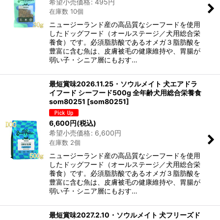
希望小売価格
:
495
円
在庫数 10個
ニュージーランド産の高品質なシーフードを使用
したドッグフード（オールステージ／犬用総合栄
養食）です。必須脂肪酸であるオメガ３脂肪酸を
豊富に含む魚は、皮膚被毛の健康維持や、胃腸が
弱い子・シニア層にもおす…
最短賞味2026.11.25・ソウルメイト 犬エアドラ
イフード シーフード500g 全年齢犬用総合栄養食
som80251
[
som80251
]
6,600
円
(税込)
希望小売価格
:
6,600
円
在庫数 2個
ニュージーランド産の高品質なシーフードを使用
したドッグフード（オールステージ／犬用総合栄
養食）です。必須脂肪酸であるオメガ３脂肪酸を
豊富に含む魚は、皮膚被毛の健康維持や、胃腸が
弱い子・シニア層にもおす…
最短賞味2027.2.10・ソウルメイト 犬フリーズド