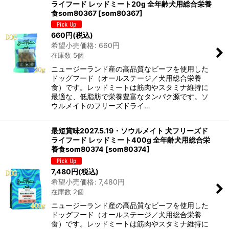
ライフード レッドミート20g 全年齢犬用総合栄養
食som80367
[
som80367
]
660
円
(税込)
希望小売価格
:
660
円
在庫数 5個
ニュージーランド産の高品質なビーフを使用した
ドッグフード（オールステージ／犬用総合栄養
食）です。レッドミートは筋肉やスタミナ維持に
最適な、低脂肪で栄養豊富なタンパク源です。ソ
ウルメイトのフリーズドライ…
最短賞味2027.5.19・ソウルメイト 犬フリーズド
ライフード レッドミート400g 全年齢犬用総合栄
養食som80374
[
som80374
]
7,480
円
(税込)
希望小売価格
:
7,480
円
在庫数 2個
ニュージーランド産の高品質なビーフを使用した
ドッグフード（オールステージ／犬用総合栄養
食）です。レッドミートは筋肉やスタミナ維持に