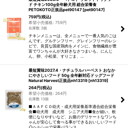
ド チキン100g全年齢犬用 総合栄養食
PETOKOTO正規品pet90147
[
pet90147
]
759
円
(税込)
希望小売価格
:
759
円
在庫数 3個
チキンメニューは、全メニューで一番人気のごは
んです。グルテンフリー、グレインフリーのレシ
ピで、良質な国産鶏肉をメインに、食物繊維が豊
富でワンちゃんが大好きなさつまいも、にんじ
ん、卵、小松菜、すりごま、…
最短賞味2027.4・ナチュラルハーベスト おなか
にやさしいフード 50g 全年齢対応ドッグフード
Natural Harvest正規品nh13319
[
nh13319
]
264
円
(税込)
希望小売価格
:
264
円
在庫数 13個
■ＡＡＦＣＯ幼犬・成犬用栄養基準適合総合栄養
食■幼犬用 成犬用 シニア犬用■食が細い、軟
便になりやすいなど、お腹のデリケートなワンち
ゃんが安心して食べる事ができるおいしいフード
◇ヘルシーで栄養バランス…