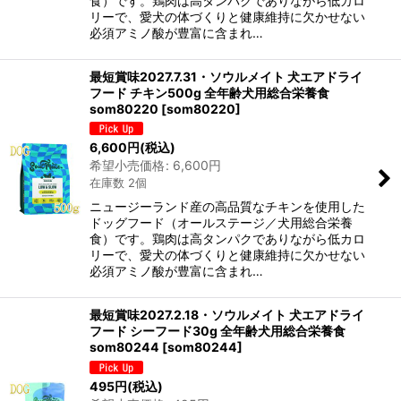
食）です。鶏肉は高タンパクでありながら低カロ
リーで、愛犬の体づくりと健康維持に欠かせない
必須アミノ酸が豊富に含まれ…
最短賞味2027.7.31・ソウルメイト 犬エアドライ
フード チキン500g 全年齢犬用総合栄養食
som80220
[
som80220
]
6,600
円
(税込)
希望小売価格
:
6,600
円
在庫数 2個
ニュージーランド産の高品質なチキンを使用した
ドッグフード（オールステージ／犬用総合栄養
食）です。鶏肉は高タンパクでありながら低カロ
リーで、愛犬の体づくりと健康維持に欠かせない
必須アミノ酸が豊富に含まれ…
最短賞味2027.2.18・ソウルメイト 犬エアドライ
フード シーフード30g 全年齢犬用総合栄養食
som80244
[
som80244
]
495
円
(税込)