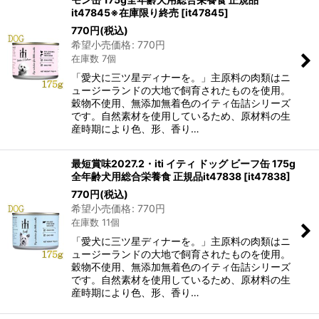
it47845※在庫限り終売
[
it47845
]
770
円
(税込)
希望小売価格
:
770
円
在庫数 7個
「愛犬に三ツ星ディナーを。」主原料の肉類はニ
ュージーランドの大地で飼育されたものを使用。
穀物不使用、無添加無着色のイティ缶詰シリーズ
です。自然素材を使用しているため、原材料の生
産時期により色、形、香り…
最短賞味2027.2・iti イティ ドッグ ビーフ缶 175g
全年齢犬用総合栄養食 正規品it47838
[
it47838
]
770
円
(税込)
希望小売価格
:
770
円
在庫数 11個
「愛犬に三ツ星ディナーを。」主原料の肉類はニ
ュージーランドの大地で飼育されたものを使用。
穀物不使用、無添加無着色のイティ缶詰シリーズ
です。自然素材を使用しているため、原材料の生
産時期により色、形、香り…