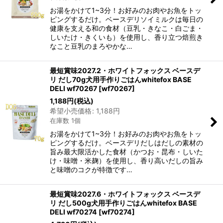
お湯をかけて1~3分！お好みのお肉やお魚をトッ
ピングするだけ。ベースデリソイミルクは毎日の
健康を支える和の食材（豆乳・きなこ・白ごま・
しいたけ・きくいも）を使用し、香り立つ焙煎き
なこと豆乳のまろやかな…
最短賞味2027.2・ホワイトフォックス ベースデ
リ だし70g犬用手作りごはんwhitefox BASE
DELI wf70267
[
wf70267
]
1,188
円
(税込)
希望小売価格
:
1,188
円
在庫数 1個
お湯をかけて1~3分！お好みのお肉やお魚をトッ
ピングするだけ。ベースデリだしはだしの素材の
旨み最大限活かした食材（かつお・昆布・しいた
け・味噌・米麹）を使用し、香り高いだしの旨み
と味噌のコクが特徴です…
最短賞味2027.6・ホワイトフォックス ベースデ
リ だし500g犬用手作りごはんwhitefox BASE
DELI wf70274
[
wf70274
]