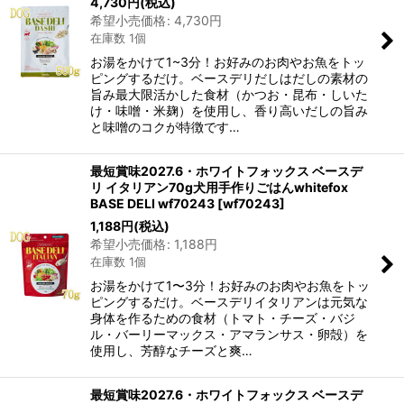
4,730
円
(税込)
希望小売価格
:
4,730
円
在庫数 1個
お湯をかけて1~3分！お好みのお肉やお魚をトッ
ピングするだけ。ベースデリだしはだしの素材の
旨み最大限活かした食材（かつお・昆布・しいた
け・味噌・米麹）を使用し、香り高いだしの旨み
と味噌のコクが特徴です…
最短賞味2027.6・ホワイトフォックス ベースデ
リ イタリアン70g犬用手作りごはんwhitefox
BASE DELI wf70243
[
wf70243
]
1,188
円
(税込)
希望小売価格
:
1,188
円
在庫数 1個
お湯をかけて1〜3分！お好みのお肉やお魚をトッ
ピングするだけ。ベースデリイタリアンは元気な
身体を作るための食材（トマト・チーズ・バジ
ル・バーリーマックス・アマランサス・卵殻）を
使用し、芳醇なチーズと爽…
最短賞味2027.6・ホワイトフォックス ベースデ