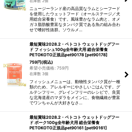
在庫数 2個
ニュージーランド産の高品質なラムとシーフード
を使用したウェットフード（オールステージ／犬
用総合栄養食）です。風味豊かなラム肉と、オメ
ガ３脂肪酸豊富なタンパク質である魚の組み合わ
せで嗜好性抜群。ソウルメ…
最短賞味2028.2・ペトコト ウェットドッグフー
ド フィッシュ100g全年齢犬用 総合栄養食
PETOKOTO正規品pet90178
[
pet90178
]
759
円
(税込)
希望小売価格
:
759
円
在庫数 3個
フィッシュメニューは、動物性タンパク質が一種
類のため、アレルギーにやさしいごはんです。グ
ルテンフリー、グレインフリーのレシピで、良質
な北海道産のマダラをメインに、食物繊維が豊富
でワンちゃんが大好きなさ…
最短賞味2028.2・ペトコト ウェットドッグフー
ド ポーク100g全年齢犬用 総合栄養食
PETOKOTO正規品pet90161
[
pet90161
]