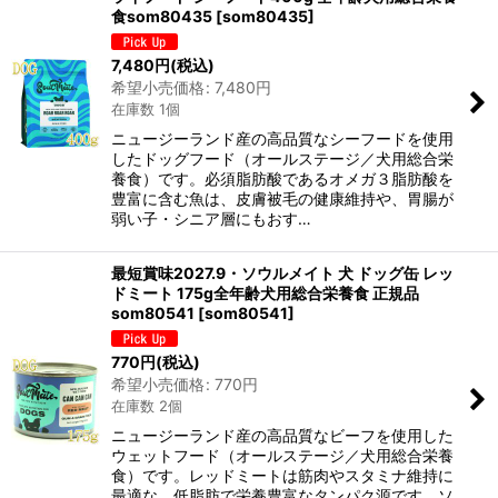
食som80435
[
som80435
]
7,480
円
(税込)
希望小売価格
:
7,480
円
在庫数 1個
ニュージーランド産の高品質なシーフードを使用
したドッグフード（オールステージ／犬用総合栄
養食）です。必須脂肪酸であるオメガ３脂肪酸を
豊富に含む魚は、皮膚被毛の健康維持や、胃腸が
弱い子・シニア層にもおす…
最短賞味2027.9・ソウルメイト 犬 ドッグ缶 レッ
ドミート 175g全年齢犬用総合栄養食 正規品
som80541
[
som80541
]
770
円
(税込)
希望小売価格
:
770
円
在庫数 2個
ニュージーランド産の高品質なビーフを使用した
ウェットフード（オールステージ／犬用総合栄養
食）です。レッドミートは筋肉やスタミナ維持に
最適な、低脂肪で栄養豊富なタンパク源です。ソ