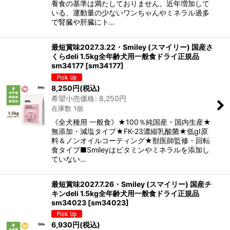
養食の基準は満たしておりません。近年増加して
いる、運動量の少ないワンちゃんやミネラル過多
で腎臓や肝臓にト…
最短賞味2027.3.22・Smiley (スマイリー) 国産さ
くらdeli 1.5kg全年齢犬用一般食ドライ正規品
sm34177
[
sm34177
]
8,250
円
(税込)
希望小売価格
:
8,250
円
在庫数 1個
《全犬種用 一般食》★100％純国産・国内生産★
無添加・減塩タイプ★FK-23濃縮乳酸菌★低gI原
料＆ノンオイルコーティング★獣医師監修・回転
食タイプ■Smileyはビタミンやミネラルを添加し
ていない…
最短賞味2027.7.26・Smiley (スマイリー) 国産チ
キンdeli 1.5kg全年齢犬用一般食ドライ正規品
sm34023
[
sm34023
]
6,930
円
(税込)