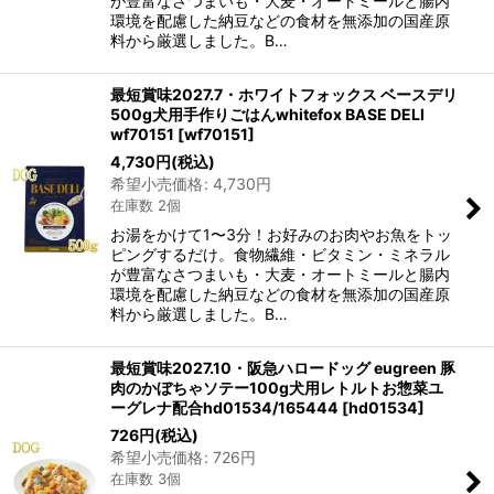
が豊富なさつまいも・大麦・オートミールと腸内
環境を配慮した納豆などの食材を無添加の国産原
料から厳選しました。B…
最短賞味2027.7・ホワイトフォックス ベースデリ
500g犬用手作りごはんwhitefox BASE DELI
wf70151
[
wf70151
]
4,730
円
(税込)
希望小売価格
:
4,730
円
在庫数 2個
お湯をかけて1〜3分！お好みのお肉やお魚をトッ
ピングするだけ。食物繊維・ビタミン・ミネラル
が豊富なさつまいも・大麦・オートミールと腸内
環境を配慮した納豆などの食材を無添加の国産原
料から厳選しました。B…
最短賞味2027.10・阪急ハロードッグ eugreen 豚
肉のかぼちゃソテー100g犬用レトルトお惣菜ユ
ーグレナ配合hd01534/165444
[
hd01534
]
726
円
(税込)
希望小売価格
:
726
円
在庫数 3個