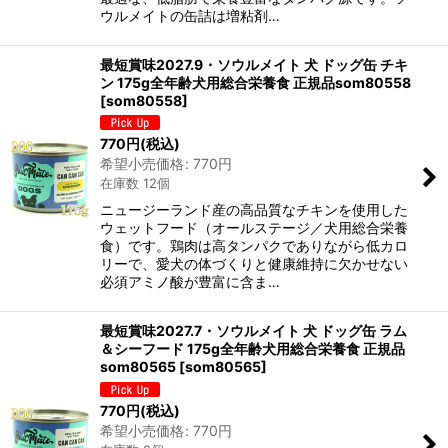
ウルメイトの缶詰は増粘剤…
最短賞味2027.9・ソウルメイト 犬 ドッグ缶 チキ
ン 175g全年齢犬用総合栄養食 正規品som80558
[
som80558
]
770
円
(税込)
希望小売価格
:
770
円
在庫数 12個
ニュージーランド産の高品質なチキンを使用した
ウェットフード（オールステージ／犬用総合栄養
食）です。鶏肉は高タンパクでありながら低カロ
リーで、愛犬の体づくりと健康維持に欠かせない
必須アミノ酸が豊富に含ま…
最短賞味2027.7・ソウルメイト 犬 ドッグ缶 ラム
＆シーフード 175g全年齢犬用総合栄養食 正規品
som80565
[
som80565
]
770
円
(税込)
希望小売価格
:
770
円