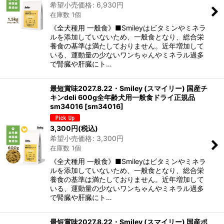
希望小売価格
:
6,930
円
在庫数 1個
《全犬種用 一般食》■Smileyはビタミンやミネラ
ルを添加していないため、一般食となり、総合栄
養食の基準は満たしておりません。近年増加して
いる、運動量の少ないワンちゃんやミネラル過多
で腎臓や肝臓にト…
最短賞味2027.8.22・Smiley (スマイリー) 国産チ
キンdeli 600g全年齢犬用一般食ドライ正規品
sm34016
[
sm34016
]
3,300
円
(税込)
希望小売価格
:
3,300
円
在庫数 1個
《全犬種用 一般食》■Smileyはビタミンやミネラ
ルを添加していないため、一般食となり、総合栄
養食の基準は満たしておりません。近年増加して
いる、運動量の少ないワンちゃんやミネラル過多
で腎臓や肝臓にト…
最短賞味2027.8.22・Smiley (スマイリー) 国産ポ