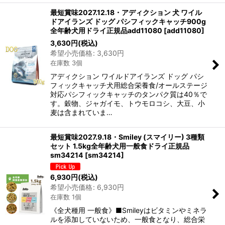
最短賞味2027.12.18・アディクション 犬 ワイル
ドアイランズ ドッグ パシフィックキャッチ900g
全年齢犬用ドライ正規品add11080
[
add11080
]
3,630
円
(税込)
希望小売価格
:
3,630
円
在庫数 3個
アディクション ワイルドアイランズ ドッグ パシ
フィックキャッチ犬用総合栄養食/オールステージ
対応パシフィックキャッチのタンパク質は40％で
す。穀物、ジャガイモ、トウモロコシ、大豆、小
麦は含まれていま…
最短賞味2027.9.18・Smiley (スマイリー) 3種類
セット 1.5kg全年齢犬用一般食ドライ正規品
sm34214
[
sm34214
]
6,930
円
(税込)
希望小売価格
:
6,930
円
在庫数 1個
《全犬種用 一般食》■Smileyはビタミンやミネラ
ルを添加していないため、一般食となり、総合栄