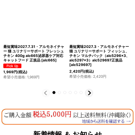
最短賞味2027.9・アルモネイチャー
最短賞味2027.5・アルモネイチャー
猫 センシティブ ポールトリー入りお
猫 ユリナリーサポート フィッシュ入
肉のご馳走 70g alc5295パウチ総合
りお肉のご馳走 70gパウチ alc5296
栄養食 胃腸ケア キャット正規品
総合栄養食 正規品
[
alc5296
]
[
alc5295
]
407
円
(税込)
希望小売価格
:
407
円
407
円
(税込)
希望小売価格
:
407
円
新着情報 ＆ お知らせ