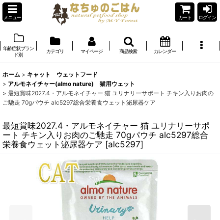
メニュー
カート
ログイン
年齢症状ブラン
カテゴリ
マイページ
商品検索
カレンダー
ド別
ホーム
>
キャット ウェットフード
>
アルモネイチャー(almo nature) 猫用ウェット
>
最短賞味2027.4・アルモネイチャー 猫 ユリナリーサポート チキン入りお肉の
ご馳走 70gパウチ alc5297総合栄養食ウェット泌尿器ケア
最短賞味2027.4・アルモネイチャー 猫 ユリナリーサポ
ート チキン入りお肉のご馳走 70gパウチ alc5297総合
栄養食ウェット泌尿器ケア
[
alc5297
]