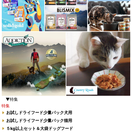
▼特集
特集
お試しドライフード少量パック犬用
お試しドライフード少量パック猫用
５kg以上セット＆大袋ドッグフード