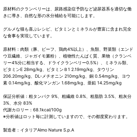
原材料のクランベリーは、尿路感染症予防など泌尿器系を適切な働
きに導き、自然な形の水分補給を可能にします。
グルメな猫も喜ぶレシピ、ビタミンとミネラルが豊富に含まれ完全
な食事を実現しています。
原材料：肉類（豚、ビーフ、鶏肉4%以上）、魚類、野菜類（エンド
ウ豆繊維、ジャガイモ澱粉）、植物性たんぱく質、果物（クランベ
リー4%分に相当する、ドライクランベリー0.5%）、ミネラル類、
ビタミンE 28mg/kg、ビタミンＢ1 2.19mg/kg、タウリン
206.20mg/kg、DL-メチオニン 210mg/kg、銅 0.54mg/kg、ヨウ
素 0.14mg/kg、酸化マンガン 1.68mg/kg、亜鉛 14.25mg/kg
保証分析値：粗タンパク 9%、粗繊維 0.8%、粗脂肪 3.5%、粗灰分
3%、水分 83%
代謝カロリー：68.1kcal/100g
※分析値はロット毎に計測していますので、その都度変わります。
製造者：イタリアAlmo Nature S.p.A