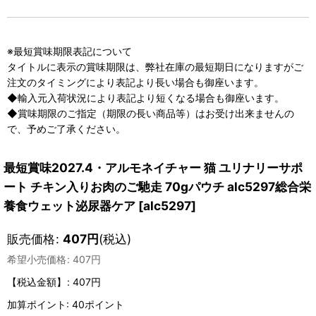
※最短賞味期限表記について
タイトルに表示の賞味期限は、弊社在庫の最短期日になりますがご
注文のタイミングにより表記より長い場合も御座います。
◆輸入元入荷状況により表記より短くなる場合も御座います。
◆賞味期限のご指定（期限の長い商品等）はお受け出来ませんの
で、予めご了承ください。
最短賞味2027.4・アルモネイチャー 猫 ユリナリーサポ
ート チキン入りお肉のご馳走 70gパウチ alc5297総合栄
養食ウェット泌尿器ケア
[
alc5297
]
販売価格
:
407
円
(税込)
希望小売価格
:
407
円
【税込金額】
:
407円
加算ポイント: 40ポイント