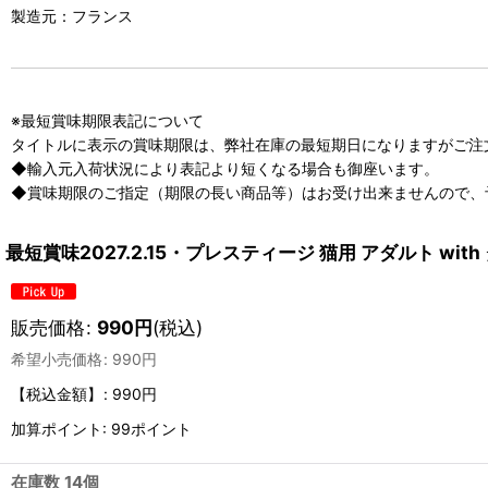
製造元：フランス
※最短賞味期限表記について
タイトルに表示の賞味期限は、弊社在庫の最短期日になりますがご注
◆輸入元入荷状況により表記より短くなる場合も御座います。
◆賞味期限のご指定（期限の長い商品等）はお受け出来ませんので、
最短賞味2027.2.15・プレスティージ 猫用 アダルト wit
販売価格
:
990
円
(税込)
希望小売価格
:
990
円
【税込金額】
:
990円
加算ポイント: 99ポイント
在庫数 14個