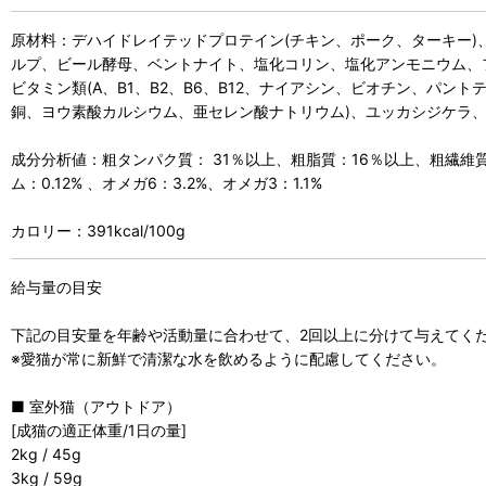
原材料：デハイドレイテッドプロテイン(チキン、ポーク、ターキー
ルプ、ビール酵母、ベントナイト、塩化コリン、塩化アンモニウム、フ
ビタミン類(A、B1、B2、B6、B12、ナイアシン、ビオチン、パ
銅、ヨウ素酸カルシウム、亜セレン酸ナトリウム)、ユッカシジケラ、
成分分析値：粗タンパク質： 31％以上、粗脂質：16％以上、粗繊維質：3
ム：0.12% 、オメガ6：3.2%、オメガ3：1.1%
カロリー：391kcal/100g
給与量の目安
下記の目安量を年齢や活動量に合わせて、2回以上に分けて与えてく
※愛猫が常に新鮮で清潔な水を飲めるように配慮してください。
■ 室外猫（アウトドア）
[成猫の適正体重/1日の量]
2kg / 45g
3kg / 59g