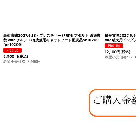
最短賞味2027.6.18・プレスティージ 猫用 アダルト 避妊去
最短賞味2027.6
勢 with チキン 2kg成猫用キャットフード正規品pn10209
8kg成犬用ドッグフ
[
pn10209
]
12,100
円
(税込)
3,960
円
(税込)
希望小売価格
:
12,1
希望小売価格
:
3,960
円