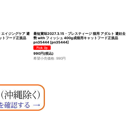
用 エイジングケア 避
最短賞味2027.3.15・プレスティージ 猫用 アダルト 避妊去
ャットフード正規品
勢 with フィッシュ 400g成猫用キャットフード正規品
pn35444
[
pn35444
]
990
円
(税込)
希望小売価格
:
990
円