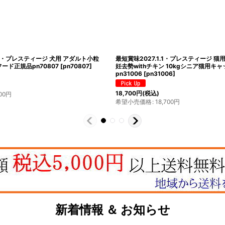
.9・プレスティージ 犬用 アダルト小粒
最短賞味2027.1.1・プレスティージ 猫
ード正規品pn70807
[
pn70807
]
妊去勢withチキン 10kgシニア猫用キ
pn31006
[
pn31006
]
18,700
円
(税込)
00
円
希望小売価格
:
18,700
円
新着情報 ＆ お知らせ