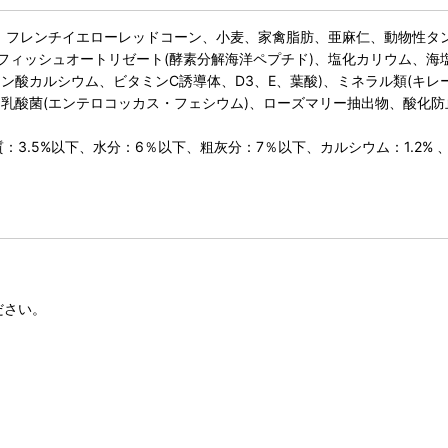
)、フレンチイエローレッドコーン、小麦、家禽脂肪、亜麻仁、動物性タ
ィッシュオートリゼート(酵素分解海洋ペプチド)、塩化カリウム、海塩
ントテン酸カルシウム、ビタミンC誘導体、D3、E、葉酸)、ミネラル類(
乳酸菌(エンテロコッカス・フェシウム)、ローズマリー抽出物、酸化防
.5%以下、水分：6％以下、粗灰分：7％以下、カルシウム：1.2% 、リン
ださい。