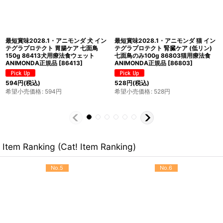
最短賞味2027.7・アニモンダ 猫 イン
最短賞味2027.9・アニモンダ 猫 イン
テグラプロテクト 腎臓ケア (低リン)
テグラプロテクト 腎臓ケア (低リン)
牛100g 86802猫用療法食
カモ100g 86616猫用療法食
ANIMONDA正規品
[
86802
]
ANIMONDA正規品
[
86616
]
528
円
(税込)
528
円
(税込)
希望小売価格
:
528
円
希望小売価格
:
528
円
Item Ranking (Cat! Item Ranking)
No.5
No.6