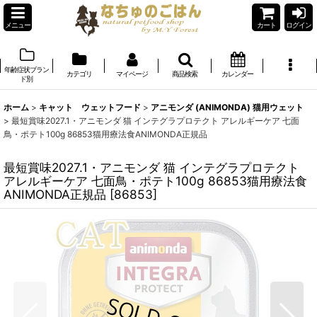
メニュー
カート
ログイン
年齢症状ブラン
カテゴリ
マイページ
商品検索
カレンダー
ド別
ホーム
>
キャット ウェットフード
>
アニモンダ (ANIMONDA) 猫用ウェット
>
最短賞味2027.1・アニモンダ 猫 インテグラプロテクト アレルギーケア 七面
鳥・ポテト100g 86853猫用療法食ANIMONDA正規品
最短賞味2027.1・アニモンダ 猫 インテグラプロテクト
アレルギーケア 七面鳥・ポテト100g 86853猫用療法食
ANIMONDA正規品
[
86853
]