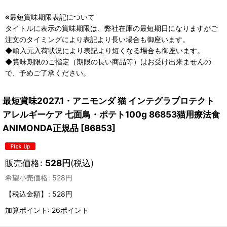
※最短賞味期限表記について
タイトルに表示の賞味期限は、弊社在庫の最短期日になりますがご
注文のタイミングにより表記より長い場合も御座います。
◆輸入元入荷状況により表記より短くなる場合も御座います。
◆賞味期限のご指定（期限の長い商品等）はお受け出来ませんの
で、予めご了承ください。
最短賞味2027.1・アニモンダ 猫 インテグラプロテクト
アレルギーケア 七面鳥・ポテト100g 86853猫用療法食
ANIMONDA正規品
[
86853
]
販売価格
:
528
円
(税込)
希望小売価格
:
528
円
【税込金額】
:
528円
加算ポイント: 26ポイント