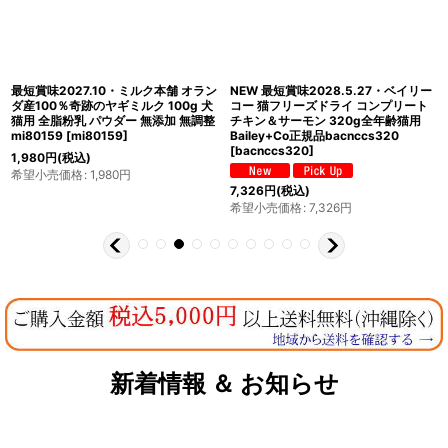
最短賞味2027.10・ミルク本舗 オラン
NEW 最短賞味2028.5.27・ベイリー
ダ産100％奇跡のヤギミルク 100g 犬
コー 猫フリーズドライ コンプリート
猫用 全脂粉乳 パウダー 無添加 無調整
チキン＆サーモン 320g全年齢猫用
mi80159
[
mi80159
]
Bailey+Co正規品bacnccs320
[
bacnccs320
]
1,980
円
(税込)
希望小売価格
:
1,980
円
7,326
円
(税込)
希望小売価格
:
7,326
円
新着情報 ＆ お知らせ