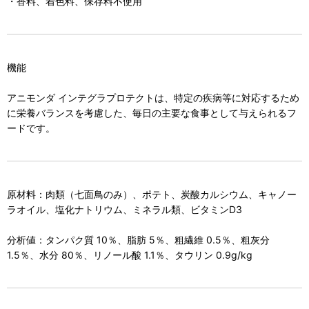
・香料、着色料、保存料不使用
機能
アニモンダ インテグラプロテクトは、特定の疾病等に対応するため
に栄養バランスを考慮した、毎日の主要な食事として与えられるフ
ードです。
原材料：肉類（七面鳥のみ）、ポテト、炭酸カルシウム、キャノー
ラオイル、塩化ナトリウム、ミネラル類、ビタミンD3
分析値：タンパク質 10％、脂肪 5％、粗繊維 0.5％、粗灰分
1.5％、水分 80％、リノール酸 1.1％、タウリン 0.9g/kg