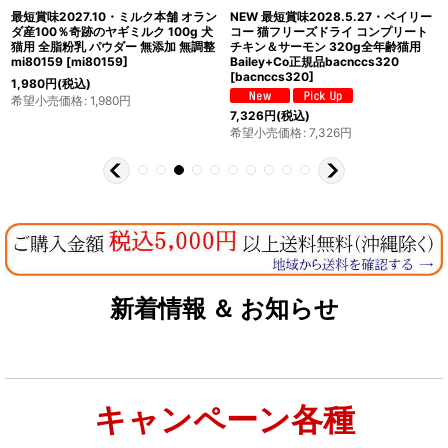
最短賞味2027.10・ミルク本舗 オラン
NEW 最短賞味2028.5.27・ベイリー
ダ産100％奇跡のヤギミルク 100g 犬
コー 猫フリーズドライ コンプリート
猫用 全脂粉乳 パウダー 無添加 無調整
チキン＆サーモン 320g全年齢猫用
mi80159
[
mi80159
]
Bailey+Co正規品bacnccs320
[
bacnccs320
]
1,980
円
(税込)
希望小売価格
:
1,980
円
7,326
円
(税込)
希望小売価格
:
7,326
円
新着情報 ＆ お知らせ
キャンペーン各種