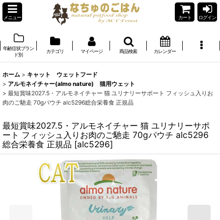
メニュー
カート
ログイン
年齢症状ブラン
カテゴリ
マイページ
商品検索
カレンダー
ド別
ホーム
>
キャット ウェットフード
>
アルモネイチャー(almo nature) 猫用ウェット
>
最短賞味2027.5・アルモネイチャー 猫 ユリナリーサポート フィッシュ入りお
肉のご馳走 70gパウチ alc5296総合栄養食 正規品
最短賞味2027.5・アルモネイチャー 猫 ユリナリーサポ
ート フィッシュ入りお肉のご馳走 70gパウチ alc5296
総合栄養食 正規品
[
alc5296
]