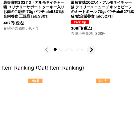
最短賞味2027.4・アルモネイチャー
最短賞味2027.11・アルモネイチャー
猫 ユリナリーサポート チキン入りお
猫パウチ ファンクショナル たら入り
肉のご馳走 70gパウチ alc5297総合
のご馳走 70g alc5290避妊去勢猫用
栄養食ウェット泌尿器ケア
[
alc5297
]
ウェット総合栄養食キャットフード正
規品
[
alc5290
]
407
円
(税込)
希望小売価格
:
407
円
363
円
(税込)
希望小売価格
:
363
円
Item Ranking (Cat! Item Ranking)
No.5
No.6