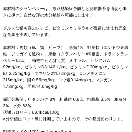
原材料のクランベリーは、尿路感染症予防など泌尿器系を適切な働
きに導き、自然な形の水分補給を可能にします。
グルメな猫も喜ぶレシピ、ビタミンとミネラルが豊富に含まれ完全
な食事を実現しています。
原材料：肉類（豚、鶏、ビーフ）、魚類4%、野菜類（エンドウ豆繊
維、ジャガイモ澱粉）、果物（クランベリー4%相当、ドライクラン
ベリー1.2%）、植物性たんぱく質、ミネラル、カシアガム
92mg/kg、ビタミンD3 146IU/kg、ビタミンE 20mg/kg、ビタミン
B1 2.25mg/kg、タウリン211.72mg/kg、DL-メチオニン
216mg/kg、銅 0.56mg/kg、ヨウ素0.14mg/kg、マンガン
1.73mg/kg、亜鉛14.6mg/kg
保証分析値：粗タンパク 8%、粗繊維 0.8%、粗脂肪 3.5%、粗灰分
3%、水分 83%
代謝カロリー：68.1kcal/100g
※分析値はロット毎に計測していますので、その都度変わります。
製造者：イタリアAlmo Nature S.p.A