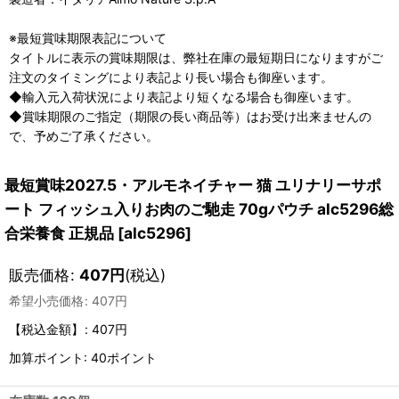
※最短賞味期限表記について
タイトルに表示の賞味期限は、弊社在庫の最短期日になりますがご
注文のタイミングにより表記より長い場合も御座います。
◆輸入元入荷状況により表記より短くなる場合も御座います。
◆賞味期限のご指定（期限の長い商品等）はお受け出来ませんの
で、予めご了承ください。
最短賞味2027.5・アルモネイチャー 猫 ユリナリーサポ
ート フィッシュ入りお肉のご馳走 70gパウチ alc5296総
合栄養食 正規品
[
alc5296
]
販売価格
:
407
円
(税込)
希望小売価格
:
407
円
【税込金額】
:
407円
加算ポイント: 40ポイント