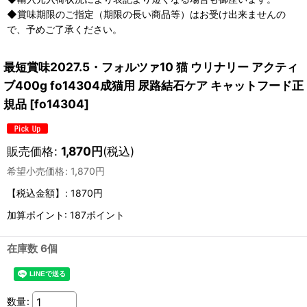
◆賞味期限のご指定（期限の長い商品等）はお受け出来ませんの
で、予めご了承ください。
最短賞味2027.5・フォルツァ10 猫 ウリナリー アクティ
ブ400g fo14304成猫用 尿路結石ケア キャットフード正
規品
[
fo14304
]
販売価格
:
1,870
円
(税込)
希望小売価格
:
1,870
円
【税込金額】
:
1870円
加算ポイント: 187ポイント
在庫数 6個
数量
: