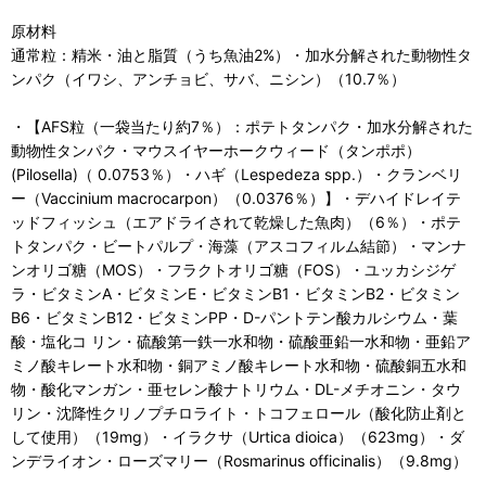
原材料
通常粒：精米・油と脂質（うち魚油2%）・加水分解された動物性タ
ンパク（イワシ、アンチョビ、サバ、ニシン）（10.7％）
・【AFS粒（一袋当たり約7％）：ポテトタンパク・加水分解された
動物性タンパク・マウスイヤーホークウィード（タンポポ）
(Pilosella)（ 0.0753％）・ハギ（Lespedeza spp.）・クランベリ
ー（Vaccinium macrocarpon）（0.0376％）】・デハイドレイテ
ッドフィッシュ（エアドライされて乾燥した魚肉）（6％）・ポテ
トタンパク・ビートパルプ・海藻（アスコフィルム結節）・マンナ
ンオリゴ糖（MOS）・フラクトオリゴ糖（FOS）・ユッカシジゲ
ラ・ビタミンA・ビタミンE・ビタミンB1・ビタミンB2・ビタミン
B6・ビタミンB12・ビタミンPP・D-パントテン酸カルシウム・葉
酸・塩化コ リン・硫酸第一鉄一水和物・硫酸亜鉛一水和物・亜鉛ア
ミノ酸キレート水和物・銅アミノ酸キレート水和物・硫酸銅五水和
物・酸化マンガン・亜セレン酸ナトリウム・DL-メチオニン・タウ
リン・沈降性クリノプチロライト・トコフェロール（酸化防止剤と
して使用）（19mg）・イラクサ（Urtica dioica）（623mg）・ダ
ンデライオン・ローズマリー（Rosmarinus officinalis）（9.8mg）