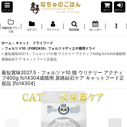
メニュー
カート
ログイン
年齢症状ブラン
カテゴリ
マイページ
商品検索
カレンダー
ド別
ホーム
>
キャット ドライフード
>
フォルツァ10（FORZA10）フォルツァディエチ猫用ドライ
>
最短賞味2027.5・フォルツァ10 猫 ウリナリー アクティブ400g fo14304成猫用
尿路結石ケア キャットフード正規品
最短賞味2027.5・フォルツァ10 猫 ウリナリー アクティ
ブ400g fo14304成猫用 尿路結石ケア キャットフード正
規品
[
fo14304
]