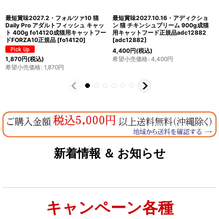
最短賞味2027.3・フォルツァ10 猫 ウ
最短賞味2027.3・フォルツァ10 猫 イ
リナリー アクティブ1.5kg fo14274成
ンテスティナル アクティブ400g
猫用 尿路結石ケア キャットフード正
fo14359猫用療法食 胃腸ケア
規品
[
fo14274
]
FORZA10正規品
[
fo14359
]
5,720
円
(税込)
1,870
円
(税込)
希望小売価格
:
5,720
円
希望小売価格
:
1,870
円
新着情報 ＆ お知らせ
キャンペーン各種