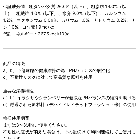
保証成分値：粗タンパク質 26.0%（以上）、粗脂肪 14.0%（以
上）、粗繊維 4.0%（以下）、水分 9.0%（以下）、カルシウム
1.2%、マグネシウム 0.06%、カリウム 1.0%、ナトリウム 0.2%、リ
ン 1.0%、ヨウ素1.9mg/kg
代謝エネルギー：367.5kcal/100g
商品の特徴
a）b）下部尿路の健康維持の為、PHバランスの酸性化
c）不耐性リスクに対して高品質な原料を使用
重要な栄養特性
a）b）イラクサやクランベリーが健康なPHバランスの維持を助ける
c）厳選された原材料（デハイドレイテッドフィッシュ・米）の使用
推奨使用期間
まずは3〜8週間ご使用ください。
不耐性の症状が消えた場合は、その後続けて1年間連続してご使用に
なれます。