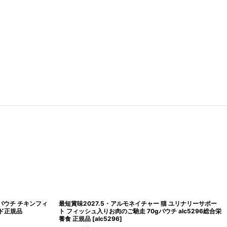
チャー 猫 ユリナリーサポ
最短賞味2027.8・アルモネイチャー 猫 ファンクショナ
c665泌尿器ケア対応キャ
ル・ユリナリーサポート サーモン入りお肉のご馳走 70
alc5300泌尿器ケア 正規品
[
alc5300
]