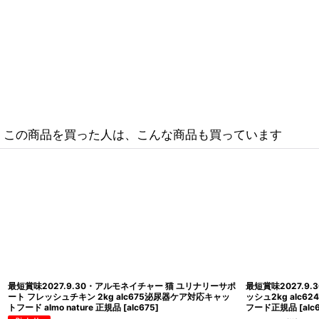
この商品を買った人は、こんな商品も買っています
ポー
最短賞味2027.8・アルモネイチャー 猫ステアライズド避
最短賞味202
総合栄
妊・去勢たら、チキン入りお肉マルチパック
ッシュ400g
（alc5290×3、alc5291×3）alc529091正規品
almo natur
[
alc529091
]