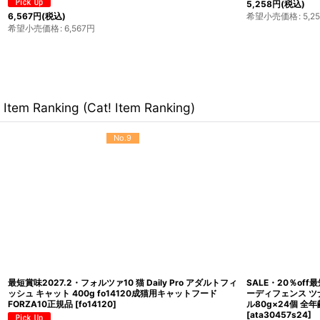
1,639
円
(税込
2,200
円
(税込)
希望小売価格
希望小売価格
:
2,200
円
Item Ranking (Cat! Item Ranking)
No.9
最短賞味2027.2・フォルツァ10 猫 Daily Pro アダルトフィ
SALE・20％off
ッシュ キャット 400g fo14120成猫用キャットフード
ーディフェンス ツ
FORZA10正規品
[
fo14120
]
ル80g×24個 全年
[
ata30457s24
]