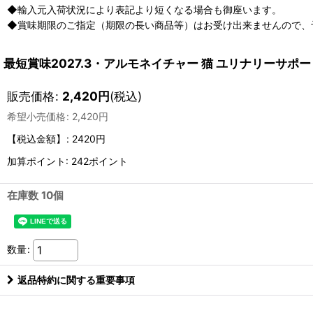
◆輸入元入荷状況により表記より短くなる場合も御座います。
◆賞味期限のご指定（期限の長い商品等）はお受け出来ませんので、
最短賞味2027.3・アルモネイチャー 猫 ユリナリーサポート 
販売価格
:
2,420
円
(税込)
希望小売価格
:
2,420
円
【税込金額】
:
2420円
加算ポイント: 242ポイント
在庫数 10個
数量
:
返品特約に関する重要事項