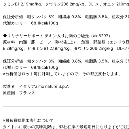
タミンB1 2.19mg/kg、タウリン206.2mg/kg、DL-メチオニン 210mg
保証分析値：粗タンパク 8%、粗繊維 0.8%、粗脂肪 3.5%、粗灰分 3
代謝カロリー：68.1kcal/100g
◆ユリナリーサポート チキン入りお肉のご馳走（alc5297）
原材料：肉類（豚、ビーフ、鶏4%以上）、魚類、野菜類（エンドウ豆
E 28mg/kg、ビタミンB1 2.19mg/kg、タウリン206.2mg/kg、DL-
保証分析値：粗タンパク 8%、粗繊維 0.8%、粗脂肪 3.5%、粗灰分 3
代謝カロリー：68.1kcal/100g
※分析値はロット毎に計測していますので、その都度変わります。
製造者：イタリアalmo nature S.p.A
原産国：フランス
※最短賞味期限表記について
タイトルに表示の賞味期限は、弊社在庫の最短期日になりますがご注