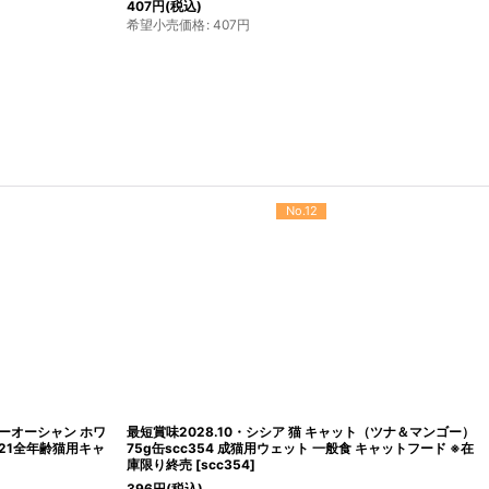
407
円
(税込)
希望小売価格
:
407
円
No.12
ニーオーシャン ホワ
最短賞味2028.10・シシア 猫 キャット（ツナ＆マンゴー）
21全年齢猫用キャ
75g缶scc354 成猫用ウェット 一般食 キャットフード ※在
庫限り終売
[
scc354
]
396
円
(税込)