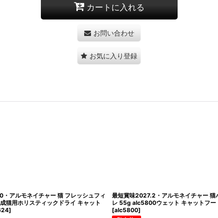
カートに入れる
お問い合わせ
お気に入り登録
7.8.31・アルモネイチャー 猫 フレッシュフィ
最短賞味2027.7.31・アルモネイ
 alc604成猫用ホリスティック キャットフード
ート フレッシュチキン 400g al
e 正規品
[
alc604
]
ットフード 正規品
[
alc665
]