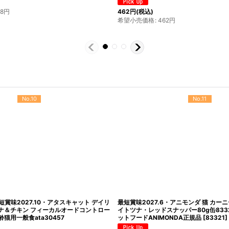
)
1,969
円
(税込)
:
1,639
円
希望小売価格
:
1,969
円
No.10
No.11
最短賞味2027.10・アタスキャット デイリ
最短賞味2027.6・アニモンダ 猫 カー
ナ＆チキン フィーカルオードコントロー
イトツナ・レッドスナッパー80g缶833
齢猫用一般食ata30457
ットフードANIMONDA正規品
[
83321
]