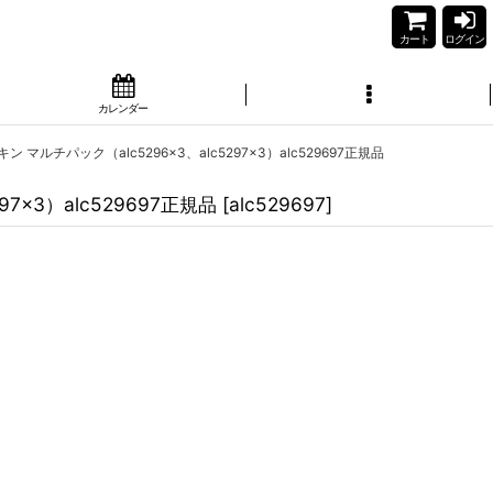
カート
ログイン
カレンダー
ルチパック（alc5296×3、alc5297×3）alc529697正規品
×3）alc529697正規品
[
alc529697
]