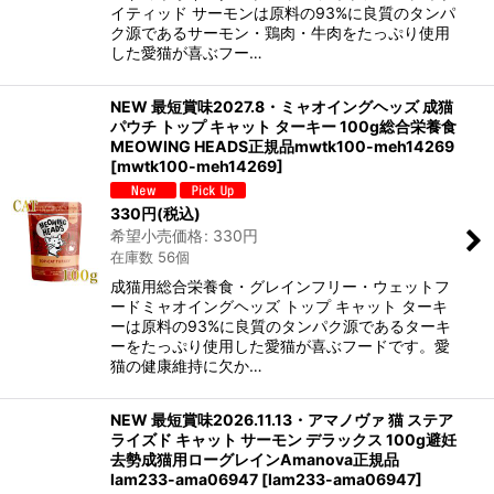
イティッド サーモンは原料の93%に良質のタンパ
ク源であるサーモン・鶏肉・牛肉をたっぷり使用
した愛猫が喜ぶフー…
NEW 最短賞味2027.8・ミャオイングヘッズ 成猫
パウチ トップ キャット ターキー 100g総合栄養食
MEOWING HEADS正規品mwtk100-meh14269
[
mwtk100-meh14269
]
330
円
(税込)
希望小売価格
:
330
円
在庫数 56個
成猫用総合栄養食・グレインフリー・ウェットフ
ードミャオイングヘッズ トップ キャット ターキ
ーは原料の93%に良質のタンパク源であるターキ
ーをたっぷり使用した愛猫が喜ぶフードです。愛
猫の健康維持に欠か…
NEW 最短賞味2026.11.13・アマノヴァ 猫 ステア
ライズド キャット サーモン デラックス 100g避妊
去勢成猫用ローグレインAmanova正規品
lam233-ama06947
[
lam233-ama06947
]