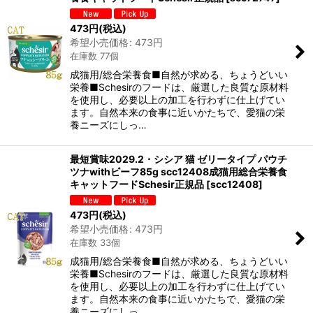
473
円
(税込)
希望小売価格
:
473
円
在庫数 77個
成猫用/総合栄養食■自然が求める、ちょうどいい
栄養■Schesirのフードは、厳選した良質な原材料
を使用し、必要以上の加工を行わずに仕上げてい
ます。自然本来の食事に近いかたちで、愛猫の栄
養ニーズにしっ…
最短賞味2029.2・シシア 猫 ゼリータイプ パウチ
ツナwithビーフ85g scc12408成猫用総合栄養食
キャットフードSchesir正規品
[
scc12408
]
473
円
(税込)
希望小売価格
:
473
円
在庫数 33個
成猫用/総合栄養食■自然が求める、ちょうどいい
栄養■Schesirのフードは、厳選した良質な原材料
を使用し、必要以上の加工を行わずに仕上げてい
ます。自然本来の食事に近いかたちで、愛猫の栄
養ニーズにしっ…