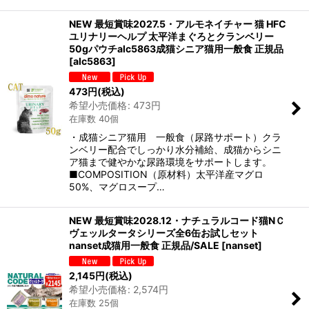
NEW 最短賞味2027.5・アルモネイチャー 猫 HFC
ユリナリーヘルプ 太平洋まぐろとクランベリー
50gパウチalc5863成猫シニア猫用一般食 正規品
[
alc5863
]
473
円
(税込)
希望小売価格
:
473
円
在庫数 40個
・成猫シニア猫用 一般食（尿路サポート）クラ
ンベリー配合でしっかり水分補給、成猫からシニ
ア猫まで健やかな尿路環境をサポートします。
■COMPOSITION（原材料）太平洋産マグロ
50%、マグロスープ…
NEW 最短賞味2028.12・ナチュラルコード猫NＣ
ヴェッルタータシリーズ全6缶お試しセット
nanset成猫用一般食 正規品/SALE
[
nanset
]
2,145
円
(税込)
希望小売価格
:
2,574
円
在庫数 25個