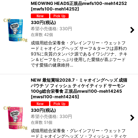
MEOWING HEADS正規品mwfs100-meh14252
[
mwfs100-meh14252
]
330
円
(税込)
希望小売価格
:
330
円
在庫数 42個
成猫用総合栄養食・グレインフリー・ウェットフ
ードミャオイングヘッズ サーフ＆ターフは原料の
93%に良質のタンパク源であるイワシ/ツナ、チキ
ン＆ビーフをたっぷり使用した愛猫が喜ぶフード
です愛猫の健康維持…
NEW 最短賞味2028.7・ミャオイングヘッズ 成猫
パウチ ソ フィッシュ ティケイティッド サーモン
100g総合栄養食 正規品mwsl100-meh14245
[
mwsl100-meh14245
]
330
円
(税込)
希望小売価格
:
330
円
在庫数 51個
成猫用総合栄養食・グレインフリー・ウェットフ
ードミャオイングヘッズ ソ・フィッシュ・ティケ