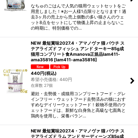
なちゅのごはんで人気の猫用ウェットセットをご
用意しました！※お一人様1点限りとなります！過
去3ヶ月の売上から売上個数の多い猫さんのウェ
ット8点をセットにして物価上昇の止まらないこ
の時期に、特別価格での…
NEW 最短賞味2027.4・アマノヴァ 猫 パウチ ス
テアライズド フィッシュ アンド ターキー85g成
猫用コンプリート食Amanova正規品lam411-
ama35816
[
lam411-ama35816
]
440
円
(税込)
希望小売価格
:
440
円
在庫数 27個
避妊・去勢後・成猫用コンプリートフード・グレ
インフリー・ウェットフード去勢済みの猫におす
すめなデイリーウェットフード！穀物不使用のウ
ェットフードは、新鮮な白身魚と高級な七面鳥と
鶏肉を使用し、栄養バラン…
NEW 最短賞味2027.4・アマノヴァ 猫 パウチ ス
テアライズド ラム アンド サーディーンズ85g成