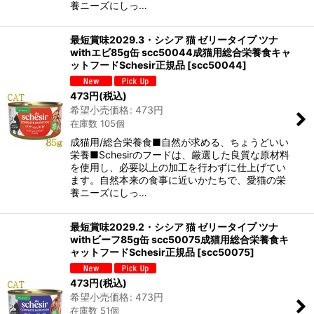
養ニーズにしっ…
最短賞味2029.3・シシア 猫 ゼリータイプ ツナ
withエビ85g缶 scc50044成猫用総合栄養食キャ
ットフードSchesir正規品
[
scc50044
]
473
円
(税込)
希望小売価格
:
473
円
在庫数 105個
成猫用/総合栄養食■自然が求める、ちょうどいい
栄養■Schesirのフードは、厳選した良質な原材料
を使用し、必要以上の加工を行わずに仕上げてい
ます。自然本来の食事に近いかたちで、愛猫の栄
養ニーズにしっ…
最短賞味2029.2・シシア 猫 ゼリータイプ ツナ
withビーフ85g缶 scc50075成猫用総合栄養食キ
ャットフードSchesir正規品
[
scc50075
]
473
円
(税込)
希望小売価格
:
473
円
在庫数 51個