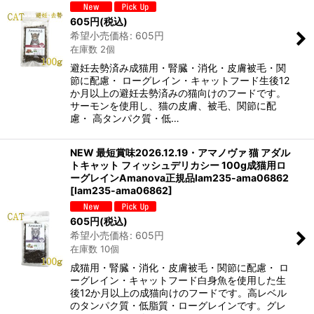
605
円
(税込)
希望小売価格
:
605
円
在庫数 2個
避妊去勢済み成猫用・腎臓・消化・皮膚被毛・関
節に配慮・ ローグレイン・キャットフード生後12
か月以上の避妊去勢済みの猫向けのフードです。
サーモンを使用し、猫の皮膚、被毛、関節に配
慮・ 高タンパク質・低…
NEW 最短賞味2026.12.19・アマノヴァ 猫 アダル
トキャット フィッシュデリカシー 100g成猫用ロ
ーグレインAmanova正規品lam235-ama06862
[
lam235-ama06862
]
605
円
(税込)
希望小売価格
:
605
円
在庫数 10個
成猫用・腎臓・消化・皮膚被毛・関節に配慮・ ロ
ーグレイン・キャットフード白身魚を使用した生
後12か月以上の成猫向けのフードです。高レベル
のタンパク質・低脂質・ローグレインです。グレ