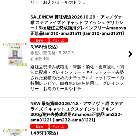
リー・お肉のミールやドラ…
SALE/NEW 賞味切迫2026.10.29・ アマノヴァ
猫 ステアライズド キャット フィッシュ デリカシ
ー 1.5kg避妊去勢成猫用グレインフリーAmanova
正規品lam210-ama31511
[
lam210-ama31511
]
3,168
円
(税込)
希望小売価格
:
5,280
円
在庫数 1個
避妊去勢済み成猫用・腎臓・消化・皮膚被毛・関
節に配慮・グレインフリー・キャットフード去勢
された愛猫のためのナチュラルキャットフードの
特別レシピで、白身魚のみを使用し、グレインフ
リー・お肉のミールやドラ…
NEW 最短賞味2026.11.8・アマノヴァ 猫 ステア
ライズド キャット エクスクイジット チキン
300g避妊去勢成猫用Amanova正規品lam232-
ama31221
[
lam232-ama31221
]
1,485
円
(税込)