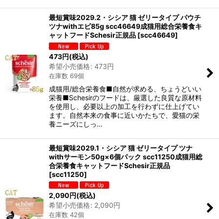
最短賞味2029.2・シシア 猫 ゼリータイプ パウチ
ツナwithエビ85g scc46649成猫用総合栄養食キ
ャットフードSchesir正規品
[
scc46649
]
473
円
(税込)
希望小売価格
:
473
円
在庫数 69個
成猫用/総合栄養食■自然が求める、ちょうどいい
栄養■Schesirのフードは、厳選した良質な原材料
を使用し、必要以上の加工を行わずに仕上げてい
ます。自然本来の食事に近いかたちで、愛猫の栄
養ニーズにしっ…
最短賞味2029.1・シシア 猫 ゼリータイプ ツナ
withサーモン50g×6個パック scc11250成猫用総
合栄養食キャットフードSchesir正規品
[
scc11250
]
2,090
円
(税込)
希望小売価格
:
2,090
円
在庫数 42個