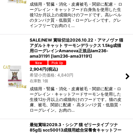
成猫用・腎臓・消化・皮膚被毛・関節に配慮・ ロ
ーグレイン・キャットフード白身魚を使用した生
後12か月以上の成猫向けのフードです。高レベル
のタンパク質・低脂質・ローグレインです。グレ
インフリーでお肉のミ…
SALE/NEW 賞味切迫2026.10.22・アマノヴァ 猫
アダルトキャット サーモンデラックス 1.5kg成猫
用ローグレインAmanova正規品lam236-
ama31191
[
lam236-ama31191
]
2,904
円
(税込)
希望小売価格
:
4,840
円
在庫数 1個
成猫用・腎臓・消化・皮膚被毛・関節に配慮・ロ
ーグレイン・キャットフードサーモンを使用した
生後12か月以上の成猫向けのフードです。猫の皮
膚、被毛、関節に配慮・ 高タンパク質・低脂質・
ローグレイン。お肉の…
最短賞味2029.3・シシア 猫 ゼリータイプ ツナ
85g缶 scc50013成猫用総合栄養食キャットフー