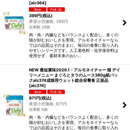
[
alc364
]
399
円
(税込)
希望小売価格
:
399
円
在庫数 28個
肉・魚・内臓などをバランスよく配合し、多くの
猫が好むおいしさを実現。アルモネイチャーなら
ではの品質はそのままに、毎日の食事に取り入れ
やすいシリーズです。人工着色料・化学保存料は
使用せず、素材本来のおい…
NEW 最短賞味2029.1・アルモネイチャー 猫 デイ
リーメニュー まぐろとタラのムース380g紙パッ
クalc374成猫用ウェット総合栄養食 正規品
[
alc374
]
871
円
(税込)
希望小売価格
:
871
円
在庫数 8個
肉・魚・内臓などをバランスよく配合し、多くの
猫が好むおいしさを実現。アルモネイチャーなら
ではの品質はそのままに、毎日の食事に取り入れ