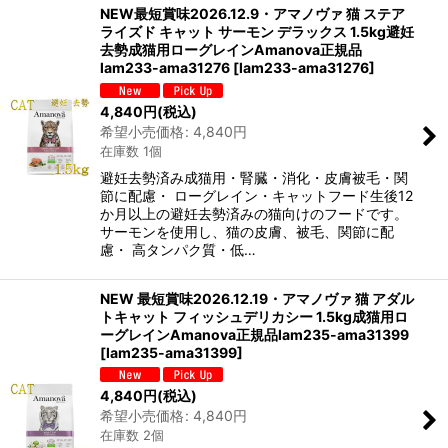
NEW最短賞味2026.12.9・アマノヴァ 猫 ステア
ライズド キャット サーモン デラックス 1.5kg避妊
去勢成猫用ローグレインAmanova正規品
lam233-ama31276
[
lam233-ama31276
]
4,840
円
(税込)
希望小売価格
:
4,840
円
在庫数 1個
避妊去勢済み成猫用・腎臓・消化・皮膚被毛・関
節に配慮・ ローグレイン・キャットフード生後12
か月以上の避妊去勢済みの猫向けのフードです。
サーモンを使用し、猫の皮膚、被毛、関節に配
慮・ 高タンパク質・低…
NEW 最短賞味2026.12.19・アマノヴァ 猫 アダル
トキャット フィッシュデリカシー 1.5kg成猫用ロ
ーグレインAmanova正規品lam235-ama31399
[
lam235-ama31399
]
4,840
円
(税込)
希望小売価格
:
4,840
円
在庫数 2個