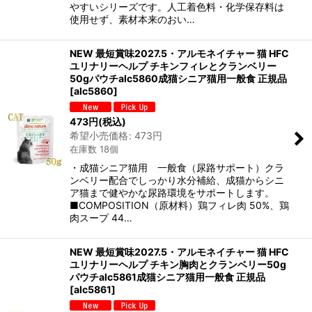
やすいシリーズです。人工着色料・化学保存料は
使用せず、素材本来のおい…
NEW 最短賞味2027.5・アルモネイチャー 猫 HFC
ユリナリーヘルプ チキンフィレとクランベリー
50gパウチalc5860成猫シニア猫用一般食 正規品
[
alc5860
]
473
円
(税込)
希望小売価格
:
473
円
在庫数 18個
・成猫シニア猫用 一般食（尿路サポート）クラ
ンベリー配合でしっかり水分補給、成猫からシニ
ア猫まで健やかな尿路環境をサポートします。
■COMPOSITION（原材料）鶏フィレ肉 50%、鶏
肉スープ 44…
NEW 最短賞味2027.5・アルモネイチャー 猫 HFC
ユリナリーヘルプ チキン胸肉とクランベリー50g
パウチalc5861成猫シニア猫用一般食 正規品
[
alc5861
]