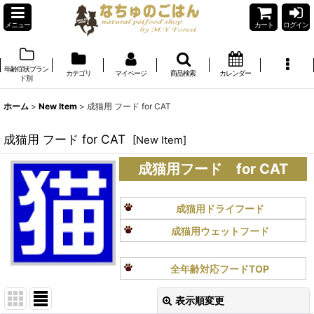
メニュー
カート
ログイン
年齢症状ブラン
カテゴリ
マイページ
商品検索
カレンダー
ド別
ホーム
>
New Item
>
成猫用 フード for CAT
成猫用 フード for CAT
[
New Item
]
成猫用フード for CAT
成猫用ドライフード
成猫用ウェットフード
全年齢対応フードTOP
表示順変更
閉じる