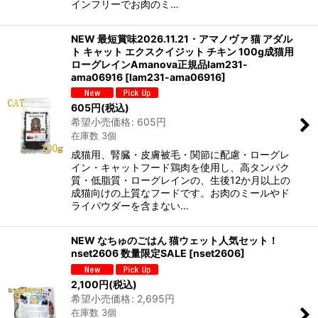
インフリーでお肉のミ…
NEW 最短賞味2026.11.21・アマノヴァ 猫 アダル
ト キャット エクスクイジット チキン 100g成猫用
ローグレインAmanova正規品lam231-
ama06916
[
lam231-ama06916
]
605
円
(税込)
希望小売価格
:
605
円
在庫数 3個
成猫用、腎臓・皮膚被毛・関節に配慮・ローグレ
イン・キャットフード鶏肉を使用し、高タンパク
質・低脂質・ローグレインの、生後12か月以上の
成猫向けの上質なフードです。お肉のミールやド
ライパウダーを含まない…
NEW なちゅのごはん 猫ウェット人気セット！
nset2606 数量限定SALE
[
nset2606
]
2,100
円
(税込)
希望小売価格
:
2,695
円
在庫数 3個