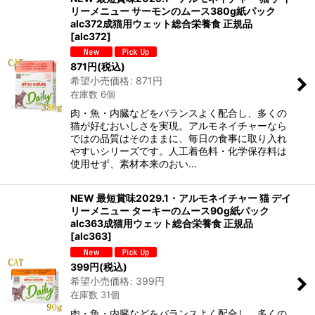
リーメニュー サーモンのムース380g紙パック
alc372成猫用ウェット総合栄養食 正規品
[
alc372
]
871
円
(税込)
希望小売価格
:
871
円
在庫数 6個
肉・魚・内臓などをバランスよく配合し、多くの
猫が好むおいしさを実現。アルモネイチャーなら
ではの品質はそのままに、毎日の食事に取り入れ
やすいシリーズです。人工着色料・化学保存料は
使用せず、素材本来のおい…
NEW 最短賞味2029.1・アルモネイチャー 猫 デイ
リーメニュー ターキーのムース90g紙パック
alc363成猫用ウェット総合栄養食 正規品
[
alc363
]
399
円
(税込)
希望小売価格
:
399
円
在庫数 31個
肉・魚・内臓などをバランスよく配合し、多くの