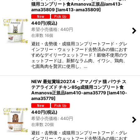
猫用コンプリート食Amanova正規品lam413-
ama35809
[
lam413-ama35809
]
440
円
(税込)
希望小売価格
:
440
円
在庫数 16個
避妊・去勢後・成猫用コンプリートフード・グレ
インフリー・ウェットフード去勢済みの猫におす
すめなデイリーウェットフード！穀物不使用のウ
ェットフードは、新鮮なラム肉、イワシ、鶏肉、
七面鳥肉を贅沢に使用し、…
NEW 最短賞味2027.4・アマノヴァ 猫 パウチ ス
テアライズド チキン85g成猫用コンプリート食
Amanova正規品lam410-ama35779
[
lam410-
ama35779
]
440
円
(税込)
希望小売価格
:
440
円
在庫数 20個
避妊・去勢後・成猫用コンプリートフード・グレ
インフリー・ウェットフード去勢済みの猫におす