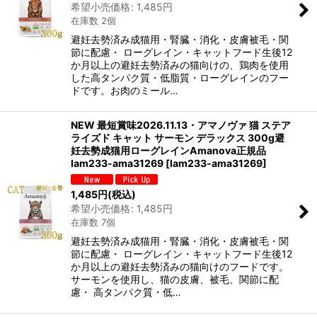
希望小売価格
:
1,485
円
在庫数 2個
避妊去勢済み成猫用・腎臓・消化・皮膚被毛・関
節に配慮・ ローグレイン・キャットフード生後12
か月以上の避妊去勢済みの猫向けの、鶏肉を使用
した高タンパク質・低脂質・ローグレインのフー
ドです。お肉のミール…
NEW 最短賞味2026.11.13・アマノヴァ 猫 ステア
ライズド キャット サーモン デラックス 300g避
妊去勢成猫用ローグレインAmanova正規品
lam233-ama31269
[
lam233-ama31269
]
1,485
円
(税込)
希望小売価格
:
1,485
円
在庫数 7個
避妊去勢済み成猫用・腎臓・消化・皮膚被毛・関
節に配慮・ ローグレイン・キャットフード生後12
か月以上の避妊去勢済みの猫向けのフードです。
サーモンを使用し、猫の皮膚、被毛、関節に配
慮・ 高タンパク質・低…