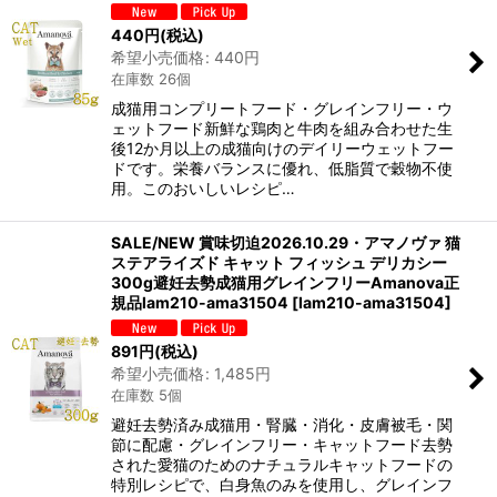
440
円
(税込)
希望小売価格
:
440
円
在庫数 26個
成猫用コンプリートフード・グレインフリー・ウ
ェットフード新鮮な鶏肉と牛肉を組み合わせた生
後12か月以上の成猫向けのデイリーウェットフー
ドです。栄養バランスに優れ、低脂質で穀物不使
用。このおいしいレシピ…
SALE/NEW 賞味切迫2026.10.29・アマノヴァ 猫
ステアライズド キャット フィッシュ デリカシー
300g避妊去勢成猫用グレインフリーAmanova正
規品lam210-ama31504
[
lam210-ama31504
]
891
円
(税込)
希望小売価格
:
1,485
円
在庫数 5個
避妊去勢済み成猫用・腎臓・消化・皮膚被毛・関
節に配慮・グレインフリー・キャットフード去勢
された愛猫のためのナチュラルキャットフードの
特別レシピで、白身魚のみを使用し、グレインフ