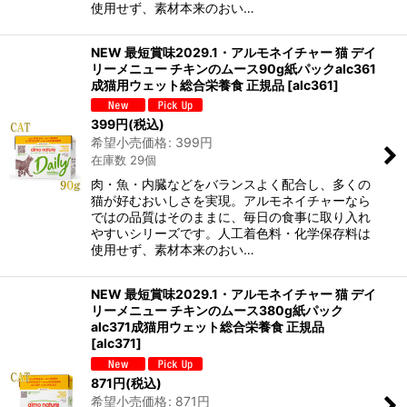
使用せず、素材本来のおい…
NEW 最短賞味2029.1・アルモネイチャー 猫 デイ
リーメニュー チキンのムース90g紙パックalc361
成猫用ウェット総合栄養食 正規品
[
alc361
]
399
円
(税込)
希望小売価格
:
399
円
在庫数 29個
肉・魚・内臓などをバランスよく配合し、多くの
猫が好むおいしさを実現。アルモネイチャーなら
ではの品質はそのままに、毎日の食事に取り入れ
やすいシリーズです。人工着色料・化学保存料は
使用せず、素材本来のおい…
NEW 最短賞味2029.1・アルモネイチャー 猫 デイ
リーメニュー チキンのムース380g紙パック
alc371成猫用ウェット総合栄養食 正規品
[
alc371
]
871
円
(税込)
希望小売価格
:
871
円