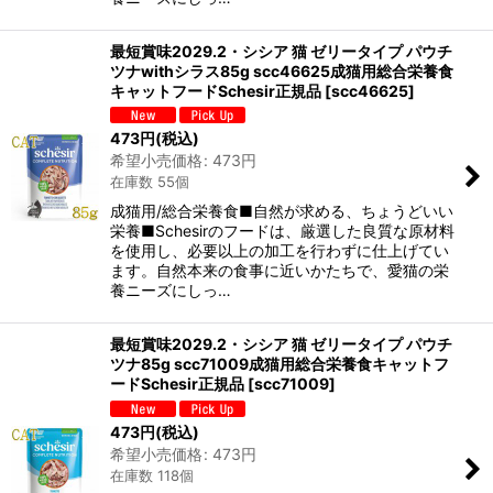
最短賞味2029.2・シシア 猫 ゼリータイプ パウチ
ツナwithシラス85g scc46625成猫用総合栄養食
キャットフードSchesir正規品
[
scc46625
]
473
円
(税込)
希望小売価格
:
473
円
在庫数 55個
成猫用/総合栄養食■自然が求める、ちょうどいい
栄養■Schesirのフードは、厳選した良質な原材料
を使用し、必要以上の加工を行わずに仕上げてい
ます。自然本来の食事に近いかたちで、愛猫の栄
養ニーズにしっ…
最短賞味2029.2・シシア 猫 ゼリータイプ パウチ
ツナ85g scc71009成猫用総合栄養食キャットフ
ードSchesir正規品
[
scc71009
]
473
円
(税込)
希望小売価格
:
473
円
在庫数 118個