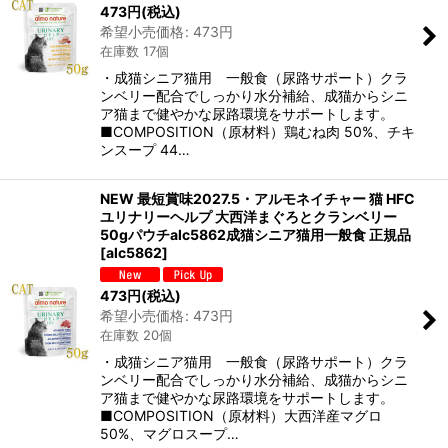
473
円
(税込)
希望小売価格
:
473
円
在庫数 17個
・成猫シニア猫用 一般食（尿路サポート）クラ
ンベリー配合でしっかり水分補給、成猫からシニ
ア猫まで健やかな尿路環境をサポートします。
■COMPOSITION（原材料）鶏むね肉 50%、チキ
ンスープ 44…
NEW 最短賞味2027.5・アルモネイチャー 猫 HFC
ユリナリーヘルプ 大西洋まぐろとクランベリー
50gパウチalc5862成猫シニア猫用一般食 正規品
[
alc5862
]
473
円
(税込)
希望小売価格
:
473
円
在庫数 20個
・成猫シニア猫用 一般食（尿路サポート）クラ
ンベリー配合でしっかり水分補給、成猫からシニ
ア猫まで健やかな尿路環境をサポートします。
■COMPOSITION（原材料）大西洋産マグロ
50%、マグロスープ…