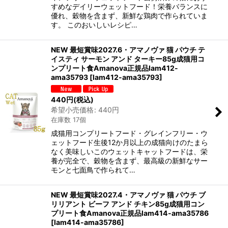
すめなデイリーウェットフード！栄養バランスに
優れ、穀物を含まず、新鮮な鶏肉で作られていま
す。 このおいしいレシピ…
NEW 最短賞味2027.6・アマノヴァ 猫 パウチ テ
イスティ サーモン アンド ターキー85g成猫用コ
ンプリート食Amanova正規品lam412-
ama35793
[
lam412-ama35793
]
440
円
(税込)
希望小売価格
:
440
円
在庫数 17個
成猫用コンプリートフード・グレインフリー・ウ
ェットフード生後12か月以上の成猫向けのたまら
なく美味しいこのウェットキャットフードは、栄
養が完全で、穀物を含まず、最高級の新鮮なサー
モンと七面鳥で作られて…
NEW 最短賞味2027.4・アマノヴァ 猫 パウチ ブ
リリアント ビーフ アンド チキン85g成猫用コン
プリート食Amanova正規品lam414-ama35786
[
lam414-ama35786
]