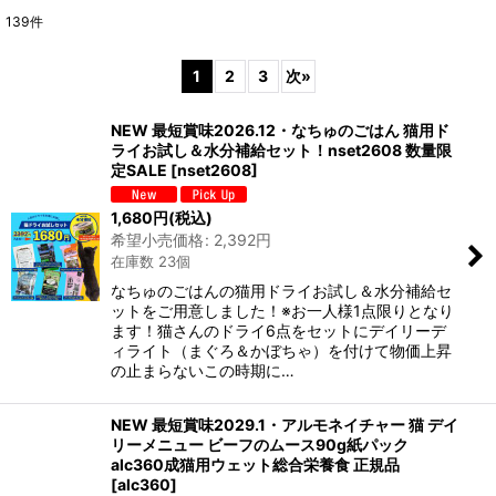
139
件
表示数
:
1
2
3
次
»
在庫あり
NEW 最短賞味2026.12・なちゅのごはん 猫用ド
並び順
:
ライお試し＆水分補給セット！nset2608 数量限
定SALE
[
nset2608
]
絞り込む
1,680
円
(税込)
希望小売価格
:
2,392
円
在庫数 23個
なちゅのごはんの猫用ドライお試し＆水分補給セ
ットをご用意しました！※お一人様1点限りとなり
ます！猫さんのドライ6点をセットにデイリーデ
ィライト（まぐろ＆かぼちゃ）を付けて物価上昇
の止まらないこの時期に…
NEW 最短賞味2029.1・アルモネイチャー 猫 デイ
リーメニュー ビーフのムース90g紙パック
alc360成猫用ウェット総合栄養食 正規品
[
alc360
]