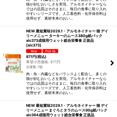
猫が好むおいしさを実現。アルモネイチャーなら
ではの品質はそのままに、毎日の食事に取り入れ
やすいシリーズです。人工着色料・化学保存料は
使用せず、素材本来のおい…
NEW 最短賞味2029.1・アルモネイチャー 猫 デイ
リーメニュー ターキーのムース380g紙パック
alc373成猫用ウェット総合栄養食 正規品
[
alc373
]
871
円
(税込)
希望小売価格
:
871
円
在庫数 7個
肉・魚・内臓などをバランスよく配合し、多くの
猫が好むおいしさを実現。アルモネイチャーなら
ではの品質はそのままに、毎日の食事に取り入れ
やすいシリーズです。人工着色料・化学保存料は
使用せず、素材本来のおい…
NEW 最短賞味2029.1・アルモネイチャー 猫 デイ
リーメニュー まぐろとタラのムース90g紙パック
alc364成猫用ウェット総合栄養食 正規品