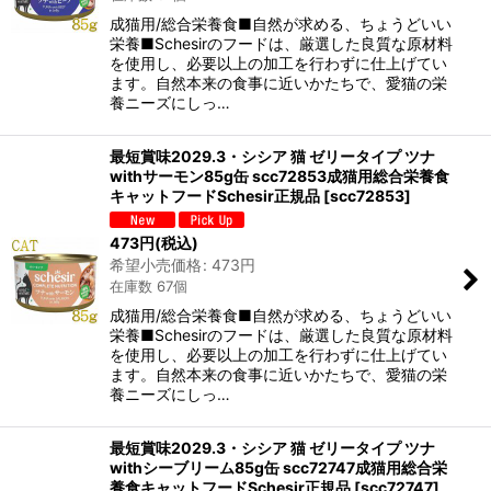
成猫用/総合栄養食■自然が求める、ちょうどいい
栄養■Schesirのフードは、厳選した良質な原材料
を使用し、必要以上の加工を行わずに仕上げてい
ます。自然本来の食事に近いかたちで、愛猫の栄
養ニーズにしっ…
最短賞味2029.3・シシア 猫 ゼリータイプ ツナ
withサーモン85g缶 scc72853成猫用総合栄養食
キャットフードSchesir正規品
[
scc72853
]
473
円
(税込)
希望小売価格
:
473
円
在庫数 67個
成猫用/総合栄養食■自然が求める、ちょうどいい
栄養■Schesirのフードは、厳選した良質な原材料
を使用し、必要以上の加工を行わずに仕上げてい
ます。自然本来の食事に近いかたちで、愛猫の栄
養ニーズにしっ…
最短賞味2029.3・シシア 猫 ゼリータイプ ツナ
withシーブリーム85g缶 scc72747成猫用総合栄
養食キャットフードSchesir正規品
[
scc72747
]