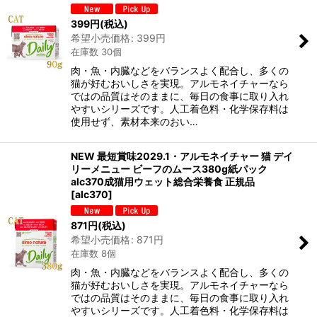
399
円
(税込)
希望小売価格
:
399
円
在庫数 30個
肉・魚・内臓などをバランスよく配合し、多くの
猫が好むおいしさを実現。アルモネイチャーなら
ではの品質はそのままに、毎日の食事に取り入れ
やすいシリーズです。人工着色料・化学保存料は
使用せず、素材本来のおい…
NEW 最短賞味2029.1・アルモネイチャー 猫 デイ
リーメニュー ビーフのムース380g紙パック
alc370成猫用ウェット総合栄養食 正規品
[
alc370
]
871
円
(税込)
希望小売価格
:
871
円
在庫数 8個
肉・魚・内臓などをバランスよく配合し、多くの
猫が好むおいしさを実現。アルモネイチャーなら
ではの品質はそのままに、毎日の食事に取り入れ
やすいシリーズです。人工着色料・化学保存料は