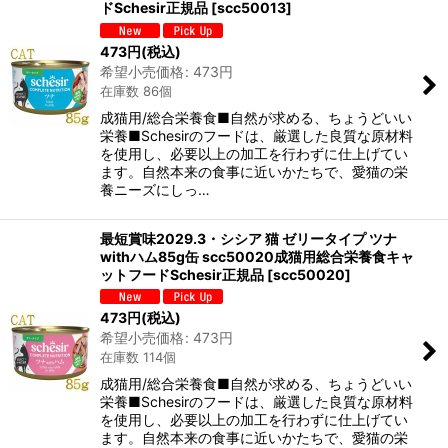
ドSchesir正規品
[
scc50013
]
473
円
(税込)
希望小売価格
:
473
円
在庫数 86個
成猫用/総合栄養食■自然が求める、ちょうどいい
栄養■Schesirのフードは、厳選した良質な原材料
を使用し、必要以上の加工を行わずに仕上げてい
ます。自然本来の食事に近いかたちで、愛猫の栄
養ニーズにしっ…
最短賞味2029.3・シシア 猫 ゼリータイプ ツナ
withハム85g缶 scc50020成猫用総合栄養食キャ
ットフードSchesir正規品
[
scc50020
]
473
円
(税込)
希望小売価格
:
473
円
在庫数 114個
成猫用/総合栄養食■自然が求める、ちょうどいい
栄養■Schesirのフードは、厳選した良質な原材料
を使用し、必要以上の加工を行わずに仕上げてい
ます。自然本来の食事に近いかたちで、愛猫の栄