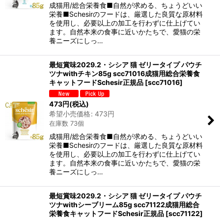
成猫用/総合栄養食■自然が求める、ちょうどいい
栄養■Schesirのフードは、厳選した良質な原材料
を使用し、必要以上の加工を行わずに仕上げてい
ます。自然本来の食事に近いかたちで、愛猫の栄
養ニーズにしっ…
最短賞味2029.2・シシア 猫 ゼリータイプ パウチ
ツナwithチキン85g scc71016成猫用総合栄養食
キャットフードSchesir正規品
[
scc71016
]
473
円
(税込)
希望小売価格
:
473
円
在庫数 73個
成猫用/総合栄養食■自然が求める、ちょうどいい
栄養■Schesirのフードは、厳選した良質な原材料
を使用し、必要以上の加工を行わずに仕上げてい
ます。自然本来の食事に近いかたちで、愛猫の栄
養ニーズにしっ…
最短賞味2029.2・シシア 猫 ゼリータイプ パウチ
ツナwithシーブリーム85g scc71122成猫用総合
栄養食キャットフードSchesir正規品
[
scc71122
]