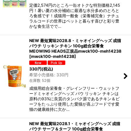
定価2,574円のところ一缶オトクな特別価格2,145
円！暑い夏の水分補給に最適な水分多めのとろと
ろ食感です！成猫用一般食（栄養補完食）ナチュ
ラルコードの世界はペットと暮らす喜びと彩り豊
かな食生活でで…
NEW 最短賞味2028.8・ミャオイングヘッズ 成猫
パウチ リッキン チキン 100g総合栄養食
MEOWING HEADS正規品mwck100-meh14238
[
mwck100-meh14238
]
330
円
(税込)
希望小売価格
:
330
円
在庫数 52個
成猫用総合栄養食・グレインフリー・ウェットフ
ードミャオイングヘッズ パウ リッキン チキンは
原料の93%に良質のタンパク源であるチキン＆ビ
ーフをたっぷり使用した愛猫が喜ぶフードです愛
猫の健康維持に欠か…
NEW 最短賞味2028.1・ミャオイングヘッズ 成猫
パウチ サーフ＆ターフ 100g総合栄養食