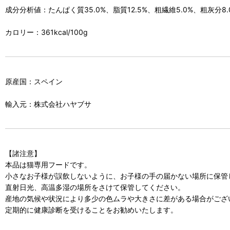
成分分析値：たんぱく質35.0%、脂質12.5%、粗繊維5.0%、粗灰分8.0
カロリー：361kcal/100g
原産国：スペイン
輸入元：株式会社ハヤブサ
【諸注意】
本品は猫専用フードです。
小さなお子様が誤飲しないように、お子様の手の届かない場所に保管
直射日光、高温多湿の場所をさけて保管してください。
産地の気候や状況により多少の色ムラや大きさに差がある場合がござ
定期的に健康診断を受けることをお勧めいたします。