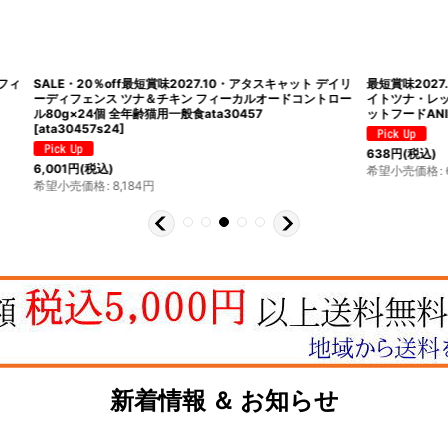
最短賞味2027.10・アタスキャット デイリ
最短賞味2027.6・アニモンダ 猫 カー
ナ＆チキン フィーカルオードコントロー
イトツナ・レッドスナッパー80g缶833
齢猫用一般食ata30457
ットフードANIMONDA正規品
[
83321
]
638
円
(税込)
希望小売価格
:
638
円
4
円
新着情報 ＆ お知らせ