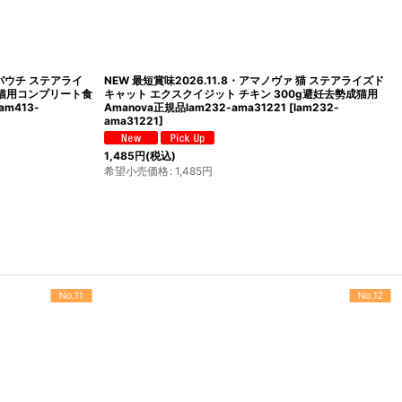
 パウチ ステアライ
NEW 最短賞味2026.11.8・アマノヴァ 猫 ステアライズド
成猫用コンプリート食
キャット エクスクイジット チキン 300g避妊去勢成猫用
lam413-
Amanova正規品lam232-ama31221
[
lam232-
ama31221
]
1,485
円
(税込)
希望小売価格
:
1,485
円
No.12