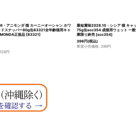
ニーオーシャン ホワ
最短賞味2028.10・シシア 猫 キャット（ツナ＆マンゴー）
21全年齢猫用キャ
75g缶scc354 成猫用ウェット 一般食 キャットフード ※在
庫限り終売
[
scc354
]
396
円
(税込)
希望小売価格
:
396
円