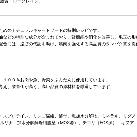
低脂質・ローグレイン。
ためのナチュラルキャットフードの特別レシピです。
油などの特別な成分が含まれており、腎機能や消化を改善し、毛玉の形
配合には、脂肪の代謝を助け、筋肉を強化する高品質のタンパク質を提
、１００％お肉や魚、野菜をふんだんに使用しています。
考え、栄養価が高く、高い品質の原材料を厳選しています。
イスプロテイン、リンゴ繊維、酵母、魚加水分解物、ミネラル、リグノ
ルリナ、加水分解酵母細胞壁（MOS源）、チコリ（FOS源）、キヌ