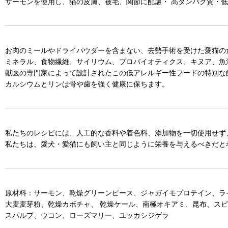
サーモンを使用し、猫の皮膚、被毛、関節に配慮・ 高タンパク質・
お肉のミールやドライパウダーを含まない、去勢手術を受けた愛猫の
ミネラル、食物繊維、サイリウム、プロバイオティクス、キヌア、魚
獣医の専門家によって設計されたこの低アレルギー性フードの特別な
カルシウムとリンは骨や歯を強く健康に保ちます。
私たちのレシピには、人工的な香料や着色料、添加物を一切使用せず
私たちは、愛犬・愛猫にも飼い主と同じように栄養を与えるべきだと
原材料：サーモン、乾燥グリーンピース、ジャガイモプロテイン、ラ
大麦麦芽粉、乾燥カボチャ、 乾燥ケール、南極オキアミ、昆布、スピ
スパルプ、ウコン、ローズマリー、ユッカシジゲラ