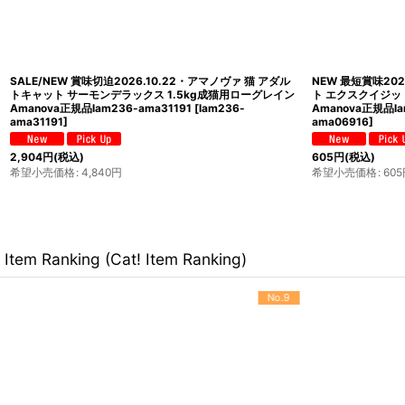
SALE/NEW 賞味切迫2026.10.22・アマノヴァ 猫 アダル
NEW 最短賞味202
トキャット サーモンデラックス 1.5kg成猫用ローグレイン
ト エクスクイジッ
Amanova正規品lam236-ama31191
[
lam236-
Amanova正規品la
ama31191
]
ama06916
]
2,904
円
(税込)
605
円
(税込)
希望小売価格
:
4,840
円
希望小売価格
:
605
Item Ranking (Cat! Item Ranking)
No.9