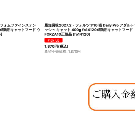
最短賞味2027.2・フォルツァ10 猫 Daily Pro アダルトフィ
SALE・20％off
ッシュ キャット 400g fo14120成猫用キャットフード
ーディフェンス ツ
FORZA10正規品
[
fo14120
]
ル80g×24個 全年
[
ata30457s24
]
1,870
円
(税込)
6,001
円
(税込)
希望小売価格
:
1,870
円
希望小売価格
:
8,18