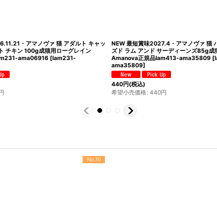
6.11.21・アマノヴァ 猫 アダルト キャッ
NEW 最短賞味2027.4・アマノヴァ 猫
ト チキン 100g成猫用ローグレイン
ズド ラム アンド サーディーンズ85g
m231-ama06916
[
lam231-
Amanova正規品lam413-ama35809
[
ama35809
]
440
円
(税込)
円
希望小売価格
:
440
円
No.10
No.11