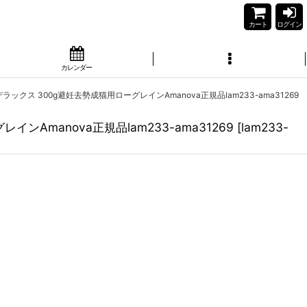
カート
ログイン
カレンダー
デラックス 300g避妊去勢成猫用ローグレインAmanova正規品lam233-ama31269
ンAmanova正規品lam233-ama31269
[
lam233-