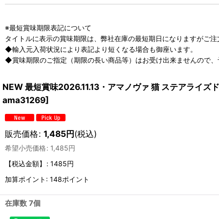
※最短賞味期限表記について
タイトルに表示の賞味期限は、弊社在庫の最短期日になりますがご注
◆輸入元入荷状況により表記より短くなる場合も御座います。
◆賞味期限のご指定（期限の長い商品等）はお受け出来ませんので、
NEW 最短賞味2026.11.13・アマノヴァ 猫 ステアライズ
ama31269
]
販売価格
:
1,485
円
(税込)
希望小売価格
:
1,485
円
【税込金額】
:
1485円
加算ポイント: 148ポイント
在庫数 7個