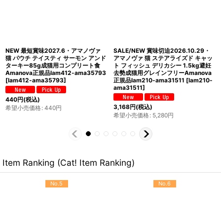
NEW 最短賞味2027.4・アマノヴァ
NEW 最短賞味2027.6・アマノヴァ
犬 パウチ アダルト イレジスタブル ビ
犬 パウチ アダルト ターキー デライト
ーフ100g成犬用Amanova正規品
300g成犬用Amanova正規品
lam314-ama35021
[
lam314-
lam313-ama72057
[
lam313-
ama35021
]
ama72057
]
451
円
(税込)
1,100
円
(税込)
希望小売価格
:
451
円
希望小売価格
:
1,100
円
Item Ranking (Cat! Item Ranking)
No.5
No.6