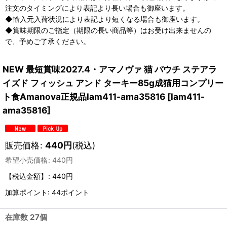
注文のタイミングにより表記より長い場合も御座います。
◆輸入元入荷状況により表記より短くなる場合も御座います。
◆賞味期限のご指定（期限の長い商品等）はお受け出来ませんの
で、予めご了承ください。
NEW 最短賞味2027.4・アマノヴァ 猫 パウチ ステアラ
イズド フィッシュ アンド ターキー85g成猫用コンプリー
ト食Amanova正規品lam411-ama35816
[
lam411-
ama35816
]
販売価格
:
440
円
(税込)
希望小売価格
:
440
円
【税込金額】
:
440円
加算ポイント: 44ポイント
在庫数 27個