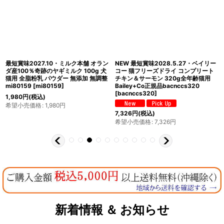
最短賞味2027.10・ミルク本舗 オラン
NEW 最短賞味2028.5.27・ベイリー
ダ産100％奇跡のヤギミルク 100g 犬
コー 猫フリーズドライ コンプリート
猫用 全脂粉乳 パウダー 無添加 無調整
チキン＆サーモン 320g全年齢猫用
mi80159
[
mi80159
]
Bailey+Co正規品bacnccs320
[
bacnccs320
]
1,980
円
(税込)
希望小売価格
:
1,980
円
7,326
円
(税込)
希望小売価格
:
7,326
円
新着情報 ＆ お知らせ