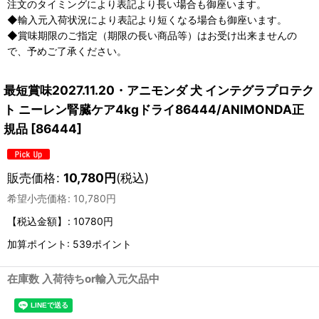
注文のタイミングにより表記より長い場合も御座います。
◆輸入元入荷状況により表記より短くなる場合も御座います。
◆賞味期限のご指定（期限の長い商品等）はお受け出来ませんの
で、予めご了承ください。
最短賞味2027.11.20・アニモンダ 犬 インテグラプロテク
ト ニーレン腎臓ケア4kgドライ86444/ANIMONDA正
規品
[
86444
]
販売価格
:
10,780
円
(税込)
希望小売価格
:
10,780
円
【税込金額】
:
10780円
加算ポイント: 539ポイント
在庫数 入荷待ちor輸入元欠品中