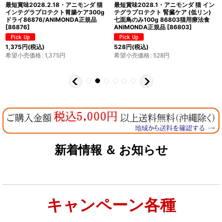
最短賞味2027.7・アニモンダ 猫 イン
最短賞味2027.3・アニモンダ 猫 イン
テグラプロテクト 腎臓ケア (低リン)
テグラプロテクト 腎臓ケア (低リン)
牛100g 86802猫用療法食
豚100g 86801猫用療法食
ANIMONDA正規品
[
86802
]
ANIMONDA正規品
[
86801
]
528
円
(税込)
528
円
(税込)
希望小売価格
:
528
円
希望小売価格
:
528
円
新着情報 ＆ お知らせ
キャンペーン各種