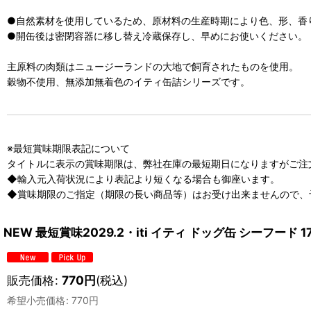
●自然素材を使用しているため、原材料の生産時期により色、形、香
●開缶後は密閉容器に移し替え冷蔵保存し、早めにお使いください。
主原料の肉類はニュージーランドの大地で飼育されたものを使用。
穀物不使用、無添加無着色のイティ缶詰シリーズです。
※最短賞味期限表記について
タイトルに表示の賞味期限は、弊社在庫の最短期日になりますがご注
◆輸入元入荷状況により表記より短くなる場合も御座います。
◆賞味期限のご指定（期限の長い商品等）はお受け出来ませんので、
NEW 最短賞味2029.2・iti イティ ドッグ缶 シーフード 
販売価格
:
770
円
(税込)
希望小売価格
:
770
円