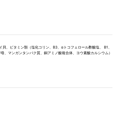
、ビタミン類（塩化コリン、B3、αトコフェロール酢酸塩、 B1、
ン酵母、マンガンタンパク質、銅アミノ酸複合体、ヨウ素酸カルシウム）