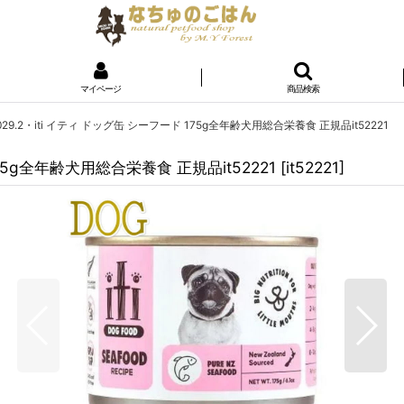
マイページ
商品検索
29.2・iti イティ ドッグ缶 シーフード 175g全年齢犬用総合栄養食 正規品it52221
175g全年齢犬用総合栄養食 正規品it52221
[
it52221
]