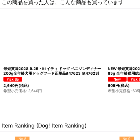
この商品を買った人は、こんな商品も買っています
最短賞味2028.9.25・iti イティ ドッグ ベニソンディナー
NEW 最短賞味202
200g全年齢犬用ドッグフード正規品it47623
[
it47623
]
85g 全年齢猫用総合
2,640
円
(税込)
605
円
(税込)
希望小売価格
:
2,640
円
希望小売価格
:
605
Item Ranking (Dog! Item Ranking)
No.9