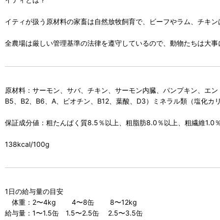
イティが扱う原材料の家畜は自然放牧飼育で、ビーフやラム、チキン
全農場は厳しい管理基準の法律を遵守しているので、動物たちは大事
原材料：サーモン、サバ、チキン、サーモン内臓、パンプキン、エンド
B5、B2、B6、A、ビオチン、B12、葉酸、D3）ミネラル類（
保証成分値：粗たんぱく質8.5％以上、粗脂肪8.0％以上、粗繊維1.0
138kcal/100g
1日の給与量の目安
体重：2〜4kg 4〜8缶 8〜12kg
給与量：1〜1.5缶 1.5〜2.5缶 2.5〜3.5缶