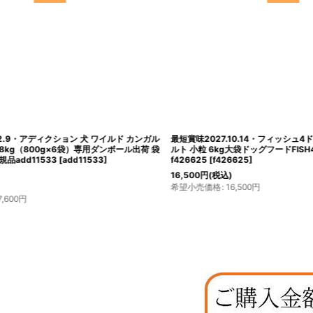
最短賞味2027.10.14・フィッシュ4ドッグ スーペリア アダ
1.5kg×4個対応・
ルト 小粒 6kg大袋ドッグフードFISH4DOGS正規品
シュサーモン （ス
f426625
[
f426625
]
ードTRIBAL正規品t
16,500
円
(税込)
希望小売価格
:
16,500
円
16,500
円
(税込)
希望小売価格
:
16,