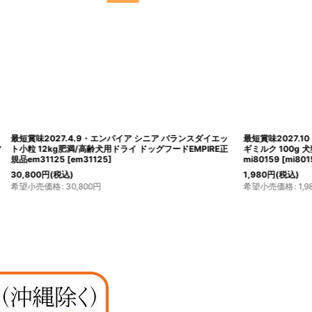
ア バランスダイエッ
最短賞味2027.10・ミルク本舗 オランダ産100％奇跡のヤ
フードEMPIRE正
ギミルク 100g 犬猫用 全脂粉乳 パウダー 無添加 無調整
mi80159
[
mi80159
]
1,980
円
(税込)
希望小売価格
:
1,980
円