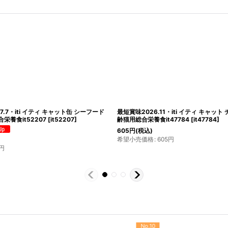
7.7・iti イティ キャット缶 シーフード
最短賞味2026.11・iti イティ キャット 
栄養食it52207
[
it52207
]
齢猫用総合栄養食it47784
[
it47784
]
605
円
(税込)
希望小売価格
:
605
円
円
No.10
No.11