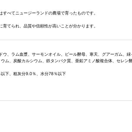
はすべてニュージーランドの農場で育ったものです。
に育てられ、品質や信頼性が高いことが分かります。
ウ、ラム血漿、サーモンオイル、ビール酵母、寒天、グアーガム、緑イ貝
塩化カリウム、炭酸カルシウム、鉄タンパク質、亜鉛アミノ酸複合体、セレ
％以下、粗灰分9.0％、水分78％以下