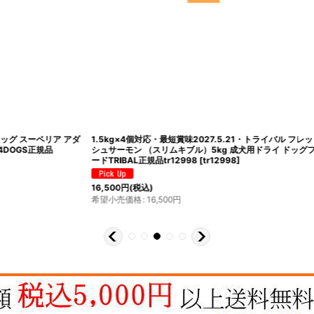
最短賞味2027.5.21・トライバル フレッ
最短賞味2027.4.9・エンパイア シニ
リムキブル）5kg 成犬用ドライ ドッグフ
ト小粒 12kg肥満/高齢犬用ドライ ドッグ
r12998
[
tr12998
]
規品em31125
[
em31125
]
30,800
円
(税込)
希望小売価格
:
30,800
円
500
円