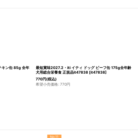
チキン缶 85g 全年
最短賞味2027.2・iti イティ ドッグ ビーフ缶 175g全年齢
犬用総合栄養食 正規品it47838
[
it47838
]
770
円
(税込)
希望小売価格
:
770
円
No.12