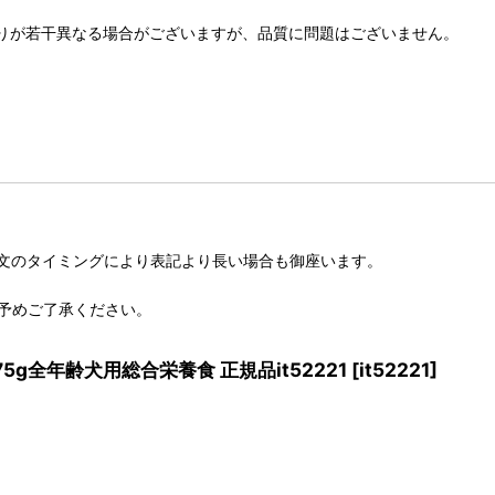
りが若干異なる場合がございますが、品質に問題はございません。
文のタイミングにより表記より長い場合も御座います。
予めご了承ください。
175g全年齢犬用総合栄養食 正規品it52221
[
it52221
]