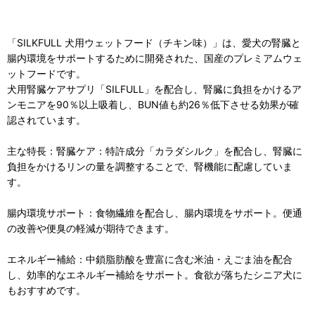
「SILKFULL 犬用ウェットフード（チキン味）」は、愛犬の腎臓と
腸内環境をサポートするために開発された、国産のプレミアムウェ
ットフードです。
犬用腎臓ケアサプリ「SILFULL」を配合し、腎臓に負担をかけるア
ンモニアを90％以上吸着し、BUN値も約26％低下させる効果が確
認されています。
主な特長：腎臓ケア：特許成分「カラダシルク」を配合し、腎臓に
負担をかけるリンの量を調整することで、腎機能に配慮していま
す。
腸内環境サポート：食物繊維を配合し、腸内環境をサポート。便通
の改善や便臭の軽減が期待できます。
エネルギー補給：中鎖脂肪酸を豊富に含む米油・えごま油を配合
し、効率的なエネルギー補給をサポート。食欲が落ちたシニア犬に
もおすすめです。