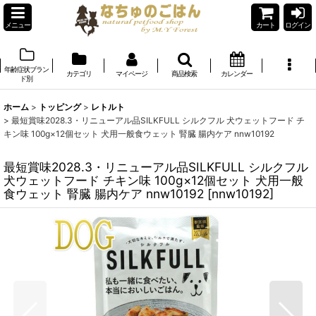
メニュー
カート
ログイン
年齢症状ブラン
カテゴリ
マイページ
商品検索
カレンダー
ド別
ホーム
>
トッピング
>
レトルト
>
最短賞味2028.3・リニューアル品SILKFULL シルクフル 犬ウェットフード チ
キン味 100g×12個セット 犬用一般食ウェット 腎臓 腸内ケア nnw10192
最短賞味2028.3・リニューアル品SILKFULL シルクフル
犬ウェットフード チキン味 100g×12個セット 犬用一般
食ウェット 腎臓 腸内ケア nnw10192
[
nnw10192
]