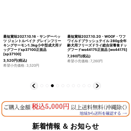
最短賞味2027.10.16・サンデーペッ
最短賞味2027.10.20・WOOF・ワフ
ツ ジェントルベイク グレインフリー
ワイルドブラッシュテイル 280g全年
キングサーモン1.3kg小中型成犬用ド
齢犬用フリーズドライ総合栄養食ドッ
ッグフードsp37100正規品
グフードwo44175正規品
[
wo44175
]
[
sp37100
]
7,260
円
(税込)
3,520
円
(税込)
希望小売価格
:
7,260
円
希望小売価格
:
3,520
円
新着情報 ＆ お知らせ