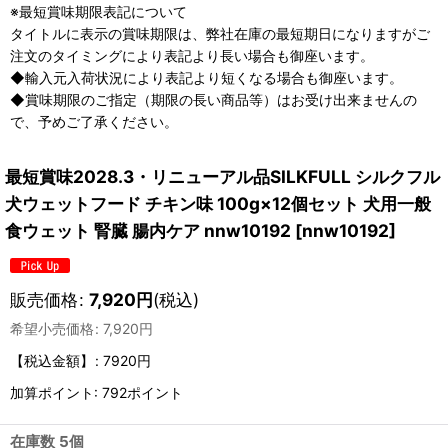
※最短賞味期限表記について
タイトルに表示の賞味期限は、弊社在庫の最短期日になりますがご
注文のタイミングにより表記より長い場合も御座います。
◆輸入元入荷状況により表記より短くなる場合も御座います。
◆賞味期限のご指定（期限の長い商品等）はお受け出来ませんの
で、予めご了承ください。
最短賞味2028.3・リニューアル品SILKFULL シルクフル
犬ウェットフード チキン味 100g×12個セット 犬用一般
食ウェット 腎臓 腸内ケア nnw10192
[
nnw10192
]
販売価格
:
7,920
円
(税込)
希望小売価格
:
7,920
円
【税込金額】
:
7920円
加算ポイント: 792ポイント
在庫数 5個