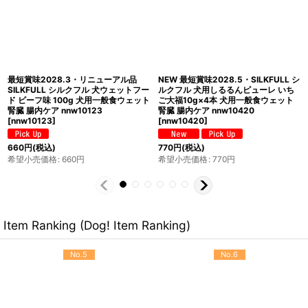
最短賞味2028.2・SILKFULL シルク
最短賞味2028.2・SILKFULL シルク
フル 犬ウェットフード タラ味 100g
フル 犬ウェットフード タラ味
犬用一般食ウェット 腎臓 腸内ケア
100g×12個セット 犬用一般食ウェッ
nnw10239
[
nnw10239
]
ト 腎臓 腸内ケア nnw10253
[
nnw10253
]
660
円
(税込)
7,920
円
(税込)
希望小売価格
:
660
円
希望小売価格
:
7,920
円
Item Ranking (Dog! Item Ranking)
No.5
No.6