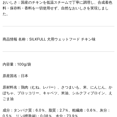
おいしさ：国産のチキンを低温スチームで丁寧に調理し、合成着色
料・保存料・香料を一切使用せず、自然なおいしさを実現しまし
た。
商品情報 名称：SILKFULL 犬用ウェットフード チキン味
内容量：100g/袋
原産国名：日本
原材料名：鶏肉（むね、レバー）、さつまいも、米、にんじん、か
ぼちゃ、ブロッコリー、キャベツ、米油、シルクフィブロイン、え
ごま油
成分：タンパク質：6.0％、脂質：2.7％、粗繊維：0.6％、灰分：
0.5％、リン(標準値)：0.08％、水分：73.9％