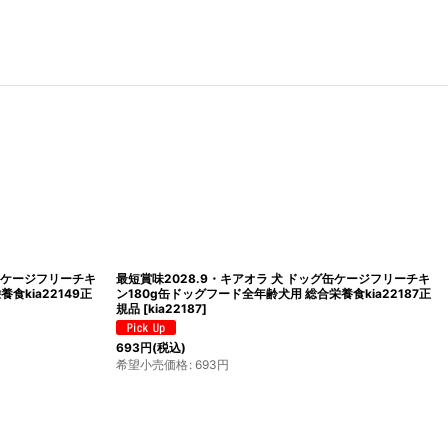
グ缶ケージフリーチキ
最短賞味2028.9・キアオラ 犬 ドッグ缶ケージフリーチキ
食kia22149正
ン180g缶ドッグフード全年齢犬用 総合栄養食kia22187正
規品
[
kia22187
]
693
円
(税込)
希望小売価格
:
693
円