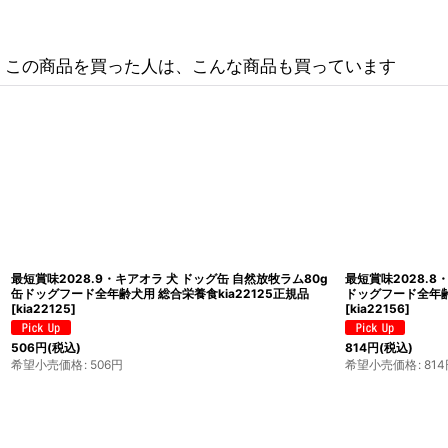
この商品を買った人は、こんな商品も買っています
最短賞味2028.9・キアオラ 犬 ドッグ缶 自然放牧ラム80g
最短賞味2028.8
缶ドッグフード全年齢犬用 総合栄養食kia22125正規品
ドッグフード全年齢犬
[
kia22125
]
[
kia22156
]
506
円
(税込)
814
円
(税込)
希望小売価格
:
506
円
希望小売価格
:
814