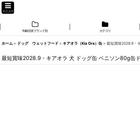
メニュー
年齢症状ブランド別
カテゴリ
ホーム
>
ドッグ ウェットフード
>
キアオラ（Kia Ora）缶
>
最短賞味2028.9
最短賞味2028.9・キアオラ 犬 ドッグ缶 ベニソン80g缶