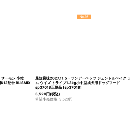
No.20
ルモネイチャー 犬 サ
最短賞味2028.10.17・iti イティ ドッグ ベニソンディナー
リスティック ドッグフー
1kg全年齢犬用ドッグフード正規品it47883
[
it47883
]
12,100
円
(税込)
希望小売価格
:
12,100
円