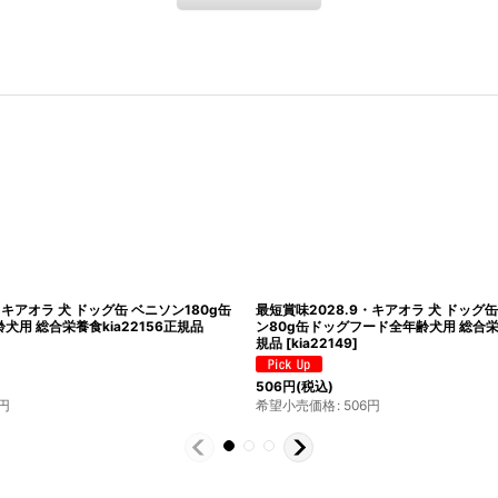
・キアオラ 犬 ドッグ缶 ベニソン180g缶
最短賞味2028.9・キアオラ 犬 ドッ
用 総合栄養食kia22156正規品
ン80g缶ドッグフード全年齢犬用 総合栄養
規品
[
kia22149
]
506
円
(税込)
円
希望小売価格
:
506
円