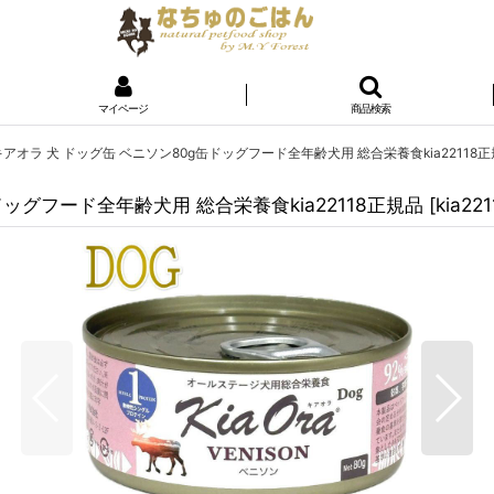
マイページ
商品検索
・キアオラ 犬 ドッグ缶 ベニソン80g缶ドッグフード全年齢犬用 総合栄養食kia22118
ドッグフード全年齢犬用 総合栄養食kia22118正規品
[
kia221