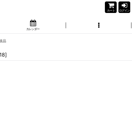
カート
ログイン
カレンダー
正規品
18
]