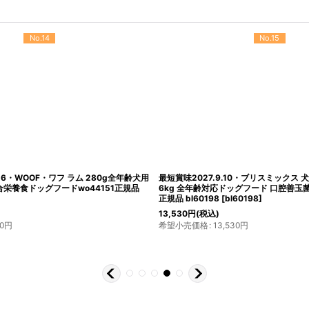
No.18
No.19
味2027.8.31・アルモネイチャー 犬 ビ
おまけ付き！最短賞味2027.7.31・ア
大袋 ald746ホリスティック ドッグ ドライ
ーモン 中粒 12kg ald745成犬用ホ
規品
[
ald746
]
ドalmo nature正規品
[
ald745
]
24,387
円
(税込)
,387
円
希望小売価格
:
24,387
円