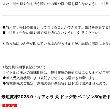
また、開封時や缶を洗う際に缶の蓋や口で指を切らないようにご注意
■与え方：毎日の主食として与えることができます。缶詰を保管する
■ご注意：缶詰の蓋や縁で指を切らないようにご注意ください。
※ 輸入品につき缶が凹んでいる場合がありますが、品質に問題はあ
※最短賞味期限表記について
タイトルに表示の賞味期限は、弊社在庫の最短期日になりますがご注
◆輸入元入荷状況により表記より短くなる場合も御座います。
◆賞味期限のご指定（期限の長い商品等）はお受け出来ませんので、
最短賞味2028.9・キアオラ 犬 ドッグ缶 ベニソン80g缶