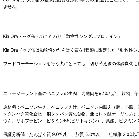
ません。
Kia Oraドッグ缶へのこだわり「動物性シングルプロテイン」
Kia Oraドッグ缶は動物性のたんぱく質を1種類に限定した「動
フードローテーションを行う犬にとっても、切り替え後の体調変化も
ニュージーランド産のベニソンの生肉、内臓肉を92％配合。穀類、
原材料：ベニソン生肉、ベニソン肉汁、ベニソン内臓肉（肺、心臓、
ンタンパク質化合物、銅タンパク質化合物、亜セレン酸ナトリウム）
ウム、リボフラビン、ビタミンB6(ピリドキシン）、葉酸、ビタミン
保証分析値：たんぱく質 9.0%以上、脂質 5.0%以上、粗繊維 2.0%以下