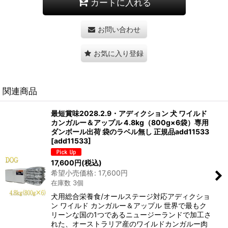
カートに入れる
お問い合わせ
お気に入り登録
関連商品
最短賞味2028.2.9・アディクション 犬 ワイルド
カンガルー＆アップル 4.8kg（800g×6袋）専用
ダンボール出荷 袋のラベル無し 正規品add11533
[
add11533
]
17,600
円
(税込)
希望小売価格
:
17,600
円
在庫数 3個
犬用総合栄養食/オールステージ対応アディクショ
ン ワイルド カンガルー＆アップル 世界で最もク
リーンな国の1つであるニュージーランドで加工さ
れた、オーストラリア産のワイルドカンガルー肉