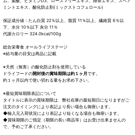
ム、葉酸、ビタミンD3、ローズマリーエキス、緑茶エキス、スペア
ミントエキス、酸化防止剤(ミックストコフェロール)
保証成分値：たん白質 22％以上、脂質 11％以上、繊維質 6％以
下、水分 10％以下 灰分 11％
代謝カロリー 324.0kcal/100g
総合栄養食 オールライフステージ
※給与量の目安は商品に記載
※天然（無害）の酸化防止剤を使用している
ドライフードの
開封後の賞味期限は約１ヶ月
です。
約１ヶ月以内で使い切れる量をお求め下さい。
※最短賞味期限表記について
タイトルに表示の賞味期限は、弊社在庫の最短期日になりますがご
注文のタイミングにより表記より長い場合も御座います。
◆輸入元入荷状況により表記より短くなる場合も御座います。
◆賞味期限のご指定（期限の長い商品等）はお受け出来ませんの
で、予めご了承ください。