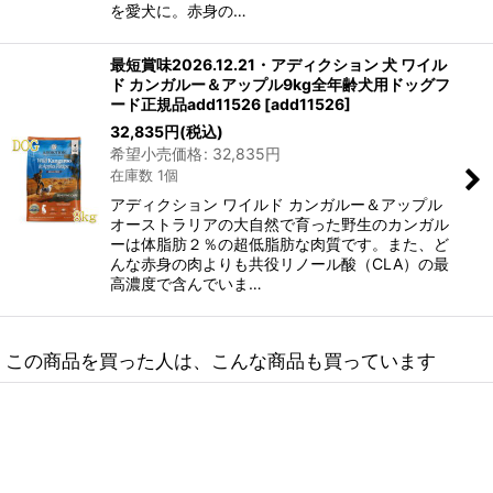
を愛犬に。赤身の…
最短賞味2026.12.21・アディクション 犬 ワイル
ド カンガルー＆アップル9kg全年齢犬用ドッグフ
ード正規品add11526
[
add11526
]
32,835
円
(税込)
希望小売価格
:
32,835
円
在庫数 1個
アディクション ワイルド カンガルー＆アップル
オーストラリアの大自然で育った野生のカンガル
ーは体脂肪２％の超低脂肪な肉質です。また、ど
んな赤身の肉よりも共役リノール酸（CLA）の最
高濃度で含んでいま…
この商品を買った人は、こんな商品も買っています