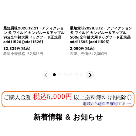
最短賞味2027.12.19・アディクショ
最短賞味2027.7.5・アディクション
ン 犬 ワイルド カンガルー＆アップル
犬 サーモンブルー 15kg全年齢犬用ド
900g全年齢犬用ドッグフード正規品
ッグフードADDICTION正規品
add11588
[
add11588
]
add11014
[
add11014
]
3,630
円
(税込)
40,920
円
(税込)
希望小売価格
:
3,630
円
希望小売価格
:
40,920
円
新着情報 ＆ お知らせ