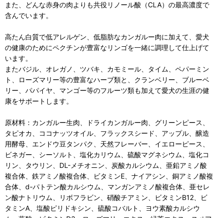
また、どんな赤身の肉よりも共役リノール酸（CLA）の最高濃度で
含んでいます。
高たん白質で低アレルゲン、低脂肪なカンガルー肉に加えて、愛犬
の健康のためにペクチンが豊富なリンゴを一緒に調理して仕上げて
います。
またバジル、オレガノ、ツバキ、カモミール、タイム、ペパーミン
ト、ローズマリー等の豊富なハーブ類と、クランベリー、ブルーベ
リー、パパイヤ、マンゴー等のフルーツ類も加えて愛犬の生涯の健
康をサポートします。
原材料：カンガルー生肉、ドライカンガルー肉、グリーンピース、
タピオカ、ココナッツオイル、フラックスシード、アップル、醸造
用酵母、エンドウ豆タンパク、天然フレーバー、イエローピース、
ビネガー、シーソルト、塩化カリウム、硫酸マグネシウム、塩化コ
リン、タウリン、DL-メチオニン、炭酸カルシウム、亜鉛アミノ酸
複合体、鉄アミノ酸複合体、ビタミンE、ナイアシン、銅アミノ酸複
合体、d-パトテン酸カルシウム、マンガンアミノ酸複合体、亜セレ
ン酸ナトリウム、リボフラビン、硝酸チアミン、ビタミンB12、ビ
タミンA、塩酸ピリドキシン、硫酸コバルト、ヨウ素酸カルシウ