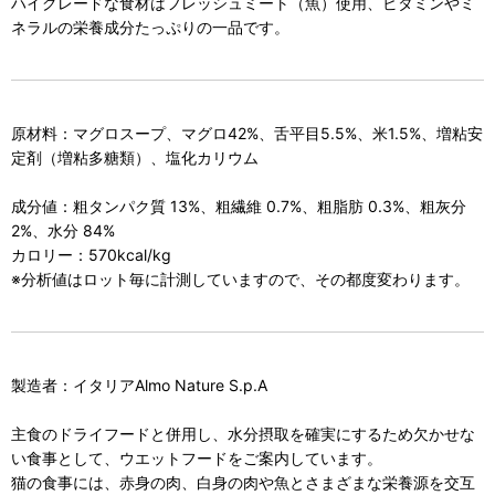
ハイグレードな食材はフレッシュミート（魚）使用、ビタミンやミ
ネラルの栄養成分たっぷりの一品です。
原材料：マグロスープ、マグロ42%、舌平目5.5%、米1.5%、増粘安
定剤（増粘多糖類）、塩化カリウム
成分値：粗タンパク質 13%、粗繊維 0.7%、粗脂肪 0.3%、粗灰分
2%、水分 84%
カロリー：570kcal/kg
※分析値はロット毎に計測していますので、その都度変わります。
製造者：イタリアAlmo Nature S.p.A
主食のドライフードと併用し、水分摂取を確実にするため欠かせな
い食事として、ウエットフードをご案内しています。
猫の食事には、赤身の肉、白身の肉や魚とさまざまな栄養源を交互