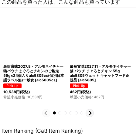
この商品を買った人は、こんな商品も買っています
NEW 最短賞味2027.5・アルモネイチ
最短賞味2027.11・アルモネイチャー
ャー 猫 HFCユリナリーヘルプ 太平洋
猫 パウチ まぐろとしらす ジェリー
まぐろとクランベリー50gパウチ
55g alc5043成猫用ウェット一般食
alc5863成猫シニア猫用一般食 正規
キャットフードalmo nature正規品
品
[
alc5863
]
[
alc5043
]
473
円
(税込)
462
円
(税込)
希望小売価格
:
473
円
希望小売価格
:
462
円
Item Ranking (Cat! Item Ranking)