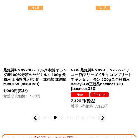
No.5
No.6
最短賞味2027.10・ミルク本舗 オラン
NEW 最短賞味2028.5.27・ベイリー
ダ産100％奇跡のヤギミルク 100g 犬
コー 猫フリーズドライ コンプリート
猫用 全脂粉乳 パウダー 無添加 無調整
チキン＆サーモン 320g全年齢猫用
mi80159
[
mi80159
]
Bailey+Co正規品bacnccs320
[
bacnccs320
]
1,980
円
(税込)
希望小売価格
:
1,980
円
7,326
円
(税込)
希望小売価格
:
7,326
円