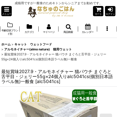
成猫用ですが一般食のためキトンからシニアまでお勧めです。
メニュー
カート
ログイン
年齢症状ブラン
カテゴリ
マイページ
商品検索
カレンダー
ド別
ホーム
>
キャット ウェットフード
>
アルモネイチャー(almo nature) 猫用ウェット
>
最短賞味2027.9・アルモネイチャー 猫パウチ まぐろと舌平目・ジェリー
55g×24個入りalc5041cs(個別日本語ラベル無)一般食
最短賞味2027.9・アルモネイチャー 猫パウチ まぐろと
舌平目・ジェリー55g×24個入りalc5041cs(個別日本語
ラベル無)一般食
[
alc5041cs
]