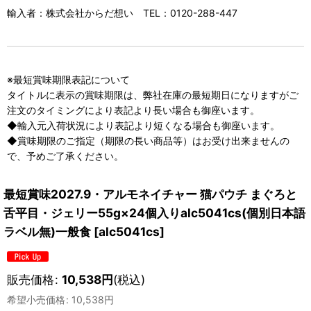
輸入者：株式会社からだ想い TEL：0120-288-447
※最短賞味期限表記について
タイトルに表示の賞味期限は、弊社在庫の最短期日になりますがご
注文のタイミングにより表記より長い場合も御座います。
◆輸入元入荷状況により表記より短くなる場合も御座います。
◆賞味期限のご指定（期限の長い商品等）はお受け出来ませんの
で、予めご了承ください。
最短賞味2027.9・アルモネイチャー 猫パウチ まぐろと
舌平目・ジェリー55g×24個入りalc5041cs(個別日本語
ラベル無)一般食
[
alc5041cs
]
販売価格
:
10,538
円
(税込)
希望小売価格
:
10,538
円