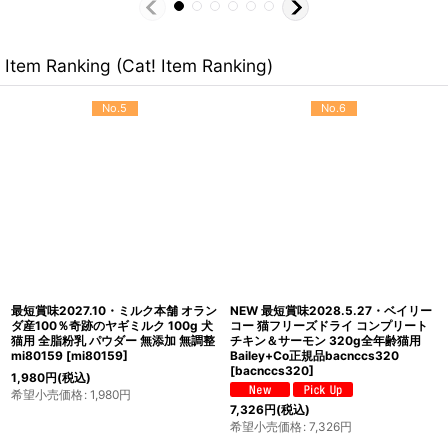
Item Ranking (Cat! Item Ranking)
No.5
No.6
最短賞味2027.10・ミルク本舗 オラン
NEW 最短賞味2028.5.27・ベイリー
ダ産100％奇跡のヤギミルク 100g 犬
コー 猫フリーズドライ コンプリート
猫用 全脂粉乳 パウダー 無添加 無調整
チキン＆サーモン 320g全年齢猫用
mi80159
[
mi80159
]
Bailey+Co正規品bacnccs320
[
bacnccs320
]
1,980
円
(税込)
希望小売価格
:
1,980
円
7,326
円
(税込)
希望小売価格
:
7,326
円