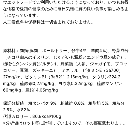
ウエットフードでご利用いただけるようになっており、いつもお得
な価格で愛猫の健康のために毎日気軽に質の良い食事が楽しめるよ
うになっています。
人工着色料や保存料は一切含まれておりません。
原材料：肉類(豚肉、ポールトリー、仔牛4％、羊肉4％)、野菜成分
（チコリ由来のイヌリン、じゃがいも澱粉とエンドウ豆の成分）、
植物性タンパク質(グルテン)、野菜類（人参、ジャガイモ、ブロッ
コリー、豆類、ズッキーニ）、ミネラル、ビタミンE（3a700）
27mg/kg、ビタミンB1（3a821）2,16mg/kg、タウリン324.2
mg/kg、硫酸銅0,27mg/kg、ヨウ素0,32mg/kg、硫酸マンガン
66mg/kg、亜鉛14.05mg/kg
保証分析値：粗タンパク 9%、粗繊維 0.8%、粗脂肪 5%、粗灰分
2.5%、水82％
代謝カロリー：80.8kcal/100g
※分析値はロット毎に計測していますので、その都度変わります。