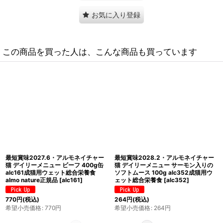
お気に入り登録
この商品を買った人は、こんな商品も買っています
最短賞味2027.3・アルモネイチャー
最短賞味2027.3・アルモネイチャー
猫 デイリーメニュー チキンとサーモ
猫 デイリーメニュー たらとエビのミ
ンのミートボール 70gパウチalc5270
ートボール 70gパウチalc5275成猫/
成猫/総合栄養食
[
alc5270
]
総合栄養食
[
alc5275
]
308
円
(税込)
希望小売価格
:
308
円
308
円
(税込)
希望小売価格
:
308
円