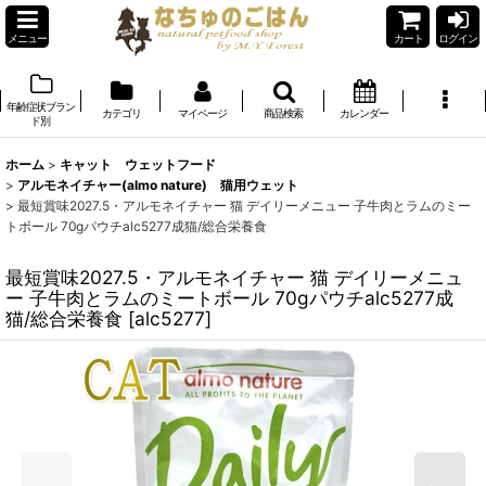
メニュー
カート
ログイン
年齢症状ブラン
カテゴリ
マイページ
商品検索
カレンダー
ド別
ホーム
>
キャット ウェットフード
>
アルモネイチャー(almo nature) 猫用ウェット
>
最短賞味2027.5・アルモネイチャー 猫 デイリーメニュー 子牛肉とラムのミー
トボール 70gパウチalc5277成猫/総合栄養食
最短賞味2027.5・アルモネイチャー 猫 デイリーメニュ
ー 子牛肉とラムのミートボール 70gパウチalc5277成
猫/総合栄養食
[
alc5277
]