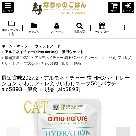
メニュー
カート
ログイン
年齢症状ブラン
カテゴリ
マイページ
商品検索
カレンダー
ド別
ホーム
>
キャット ウェットフード
>
アルモネイチャー(almo nature) 猫用ウェット
>
最短賞味2027.2・アルモネイチャー 猫 HFCハイドレーション いわしフィレ入
りいわしスープ50gパウチalc5893一般食 正規品
最短賞味2027.2・アルモネイチャー 猫 HFCハイドレー
ション いわしフィレ入りいわしスープ50gパウチ
alc5893一般食 正規品
[
alc5893
]