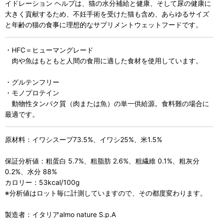
イドレーション ヘルプは、猫の水分補給と健康、そして尿の健康に
大きく貢献するため、不妊手術を受けた猫も含め、あらゆるサイズ
と年齢の猫の食事に理想的なサプリメントウェットフードです。
・HFC＝ヒューマングレード
肉や魚はもともと人間の食用に適した食材を使用しています。
・グルテンフリー
・モノプロテイン
動物性タンパク質（肉または魚）の単一供給源。食料難の場合に
最適です。
原材料：イワシスープ73.5%、イワシ25%、米1.5%
保証分析値：粗蛋白 5.7%、粗脂肪 2.6%、粗繊維 0.1%、粗灰分
0.2%、水分 88%
カロリー：53kcal/100g
※分析値はロット毎に計測していますので、その都度変わります。
製造者：イタリアalmo nature S.p.A