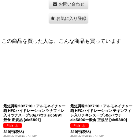
お問い合わせ
お気に入り登録
この商品を買った人は、こんな商品も買っています
NEW 最短賞味2027.5・アルモネイチ
最短賞味2027.1・アルモネイチャー
ャー 猫 HFCユリナリーヘルプ 太平洋
猫 HFCステアライズド 大西洋ツナ
まぐろとクランベリー50gパウチ
50gパウチalc5812成猫シニア猫用一
alc5863成猫シニア猫用一般食 正規
般食 正規品
[
alc5812
]
品
[
alc5863
]
374
円
(税込)
473
円
(税込)
希望小売価格
:
374
円