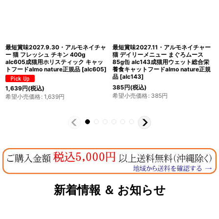
最短賞味2027.5・アルモネイチャー
最短賞味2027.9・アルモネイチャー
猫 HFCムース かぼちゃとチキン 70g
猫 まぐろとシラス 70g缶 alc5084成
缶alc5440h成猫用一般食キャットフ
猫用ウェット一般食キャットフード
ードalmo nature正規品
[
alc5440h
]
almo nature正規品
[
alc5084
]
561
円
(税込)
561
円
(税込)
希望小売価格
:
561
円
希望小売価格
:
561
円
新着情報 ＆ お知らせ