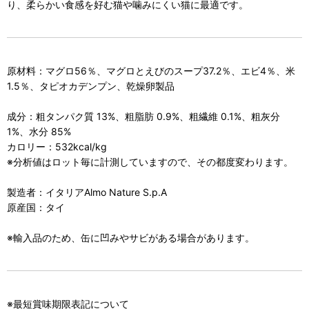
り、柔らかい食感を好む猫や噛みにくい猫に最適です。
原材料：マグロ56％、マグロとえびのスープ37.2％、エビ4％、米
1.5％、タピオカデンプン、乾燥卵製品
成分：粗タンパク質 13%、粗脂肪 0.9%、粗繊維 0.1%、粗灰分
1%、水分 85%
カロリー：532kcal/kg
※分析値はロット毎に計測していますので、その都度変わります。
製造者：イタリアAlmo Nature S.p.A
原産国：タイ
※輸入品のため、缶に凹みやサビがある場合があります。
※最短賞味期限表記について