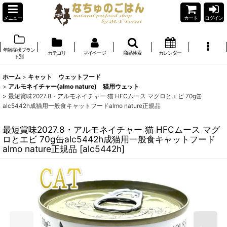
メニュー
カート
ログイン
年齢症状ブラン
カテゴリ
マイページ
商品検索
カレンダー
ド別
ホーム
>
キャット ウェットフード
>
アルモネイチャー(almo nature) 猫用ウェット
>
最短賞味2027.8・アルモネイチャー 猫 HFCムース マグロとエビ 70g缶
alc5442h成猫用一般食キャットフードalmo nature正規品
最短賞味2027.8・アルモネイチャー 猫 HFCムース マグ
ロとエビ 70g缶alc5442h成猫用一般食キャットフード
almo nature正規品
[
alc5442h
]