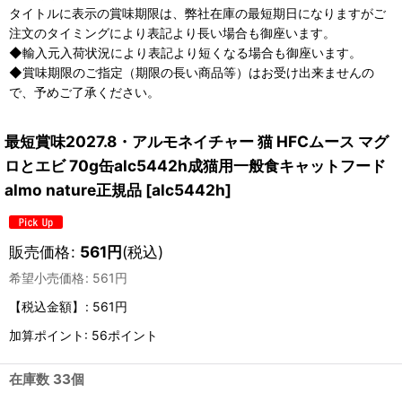
タイトルに表示の賞味期限は、弊社在庫の最短期日になりますがご
注文のタイミングにより表記より長い場合も御座います。
◆輸入元入荷状況により表記より短くなる場合も御座います。
◆賞味期限のご指定（期限の長い商品等）はお受け出来ませんの
で、予めご了承ください。
最短賞味2027.8・アルモネイチャー 猫 HFCムース マグ
ロとエビ 70g缶alc5442h成猫用一般食キャットフード
almo nature正規品
[
alc5442h
]
販売価格
:
561
円
(税込)
希望小売価格
:
561
円
【税込金額】
:
561円
加算ポイント: 56ポイント
在庫数 33個