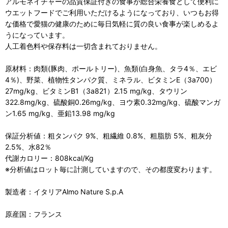
アルモネイチャーの品質保証付きの食事が総合栄養食として便利に
ウエットフードでご利用いただけるようになっており、いつもお得
な価格で愛猫の健康のために毎日気軽に質の良い食事が楽しめるよ
うになっています。
人工着色料や保存料は一切含まれておりません。
原材料：肉類(豚肉、ポールトリー)、魚類(白身魚、タラ4％、エビ
4％)、野菜、植物性タンパク質、ミネラル、ビタミンE（3a700）
27mg/kg、ビタミンB1（3a821）2.15 mg/kg、タウリン
322.8mg/kg、硫酸銅0.26mg/kg、ヨウ素0.32mg/kg、硫酸マンガ
ン1.65 mg/kg、亜鉛13.98 mg/kg
保証分析値：粗タンパク 9%、粗繊維 0.8%、粗脂肪 5%、粗灰分
2.5%、水82％
代謝カロリー：808kcal/Kg
※分析値はロット毎に計測していますので、その都度変わります。
製造者：イタリアAlmo Nature S.p.A
原産国：フランス