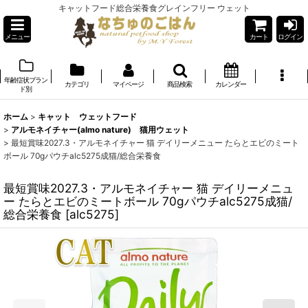
キャットフード総合栄養食グレインフリー ウェット
メニュー
カート
ログイン
年齢症状ブラン
カテゴリ
マイページ
商品検索
カレンダー
ド別
ホーム
>
キャット ウェットフード
>
アルモネイチャー(almo nature) 猫用ウェット
>
最短賞味2027.3・アルモネイチャー 猫 デイリーメニュー たらとエビのミート
ボール 70gパウチalc5275成猫/総合栄養食
最短賞味2027.3・アルモネイチャー 猫 デイリーメニュ
ー たらとエビのミートボール 70gパウチalc5275成猫/
総合栄養食
[
alc5275
]