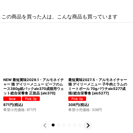
この商品を買った人は、こんな商品も買っています
NEW 最短賞味2029.1・アルモネイチ
NEW 最短賞味2029.1・アルモネイチ
ャー 猫 デイリーメニュー まぐろとタ
ャー 猫 デイリーメニュー ターキーの
ラのムース380g紙パックalc374成猫
ムース90g紙パックalc363成猫用ウ
用ウェット総合栄養食 正規品
ェット総合栄養食 正規品
[
alc363
]
[
alc374
]
399
円
(税込)
871
円
(税込)
希望小売価格
:
399
円
希望小売価格
:
871
円