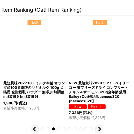
Item Ranking (Cat! Item Ranking)
No.5
No.6
最短賞味2027.10・ミルク本舗 オラン
NEW 最短賞味2028.5.27・ベイリー
ダ産100％奇跡のヤギミルク 100g 犬
コー 猫フリーズドライ コンプリート
猫用 全脂粉乳 パウダー 無添加 無調整
チキン＆サーモン 320g全年齢猫用
mi80159
[
mi80159
]
Bailey+Co正規品bacnccs320
[
bacnccs320
]
1,980
円
(税込)
希望小売価格
:
1,980
円
7,326
円
(税込)
希望小売価格
:
7,326
円