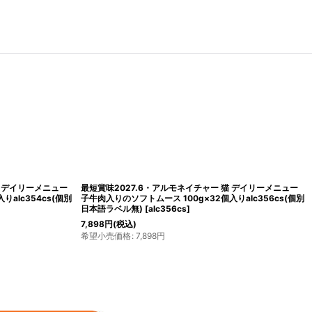
028.2・アルモネイチャー 猫 デイリーメニュー
最短賞味2028.2・アルモネイ
ソフトムース 100g×32個入りalc351cs(個別
サーモン入りのソフトムース 100g
ル無)
[
alc351cs
]
別日本語ラベル無)
[
alc352cs
]
税込)
格
:
7,898
円
7,898
円
(税込)
希望小売価格
:
7,898
円