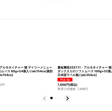
メニュー
最短賞味2027.6・アルモネイチャー 猫 デイリーメニュー
最短賞味2
cs(個別
子牛肉入りのソフトムース 100g×32個入りalc356cs(個別
チキン入りの
日本語ラベル無)
[
alc356cs
]
日本語ラベ
7,898
円
(税込)
7,898
円
(
希望小売価格
:
7,898
円
希望小売価