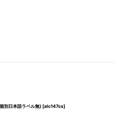
s(個別日本語ラベル無)
[
alc147cs
]