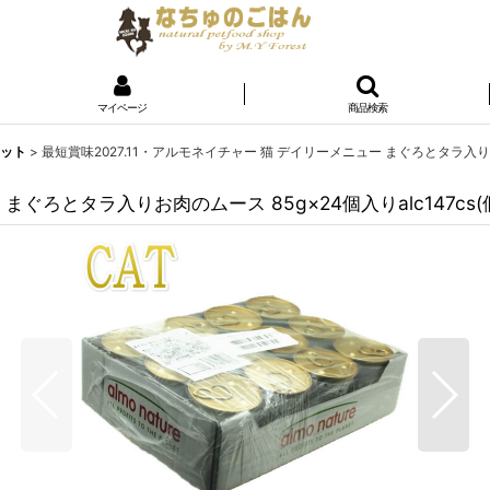
マイページ
商品検索
ェット
>
最短賞味2027.11・アルモネイチャー 猫 デイリーメニュー まぐろとタラ入りお肉
 まぐろとタラ入りお肉のムース 85g×24個入りalc147cs