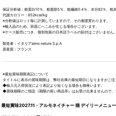
保証分析値：粗蛋白10％、粗脂肪5％、粗繊維0.4％、水分82％、粗
代謝カロリー：852kcal/kg
※分析値はロット毎に計測していますので、その都度変わります。
※輸入品のため、容器にへこみが生じる場合がございます。
※ケース販売につき、個別包装の日本語ラベルの貼付はございません
製造者：イタリアalmo nature S.p.A
原産国：フランス
※最短賞味期限表記について
タイトルに表示の賞味期限は、弊社在庫の最短期日になりますがご注
◆輸入元入荷状況により表記より短くなる場合も御座います。
◆賞味期限のご指定（期限の長い商品等）はお受け出来ませんので、
最短賞味2027.11・アルモネイチャー 猫 デイリーメニュー