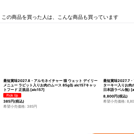
この商品を買った人は、こんな商品も買っています
イチャー 猫 デイリーメニュー
最短賞味2027.11・アルモネイチャー 猫 デイリー
24個入りalc154cs(個別
ダック入りのソフトムース 100g×32個入りalc354
日本語ラベル無)
[
alc354cs
]
7,898
円
(税込)
希望小売価格
:
7,898
円