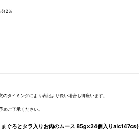
灰分2％
。
文のタイミングにより表記より長い場合も御座います。
予めご了承ください。
 まぐろとタラ入りお肉のムース 85g×24個入りalc147c