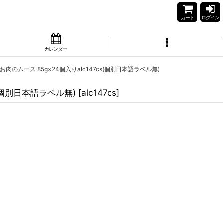
カート
ログイン
カレンダー
のムース 85g×24個入りalc147cs(個別日本語ラベル無)
(個別日本語ラベル無)
[
alc147cs
]