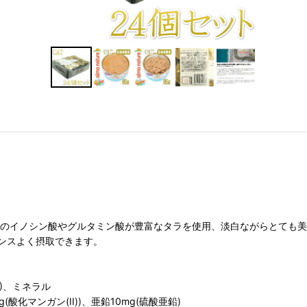
値のイノシン酸やグルタミン酸が豊富なタラを使用、淡白ながらとても
ンスよく摂取できます。
)、ミネラル
g(酸化マンガン(II))、亜鉛10mg(硫酸亜鉛)