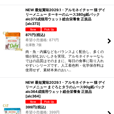
NEW 最短賞味2029.1・アルモネイチャー 猫 デイ
リーメニュー ターキーのムース380g紙パック
alc373成猫用ウェット総合栄養食 正規品
[
alc373
]
871
円
(税込)
希望小売価格
:
871
円
在庫数 7個
肉・魚・内臓などをバランスよく配合し、多くの
猫が好むおいしさを実現。アルモネイチャーなら
ではの品質はそのままに、毎日の食事に取り入れ
やすいシリーズです。人工着色料・化学保存料は
使用せず、素材本来のおい…
NEW 最短賞味2029.1・アルモネイチャー 猫 デイ
リーメニュー まぐろとタラのムース90g紙パック
alc364成猫用ウェット総合栄養食 正規品
[
alc364
]
399
円
(税込)
希望小売価格
:
399
円