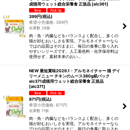
成猫用ウェット総合栄養食 正規品
[
alc361
]
399
円
(税込)
希望小売価格
:
399
円
在庫数 29個
肉・魚・内臓などをバランスよく配合し、多くの
猫が好むおいしさを実現。アルモネイチャーなら
ではの品質はそのままに、毎日の食事に取り入れ
やすいシリーズです。人工着色料・化学保存料は
使用せず、素材本来のおい…
NEW 最短賞味2029.1・アルモネイチャー 猫 デイ
リーメニュー チキンのムース380g紙パック
alc371成猫用ウェット総合栄養食 正規品
[
alc371
]
871
円
(税込)
希望小売価格
:
871
円
在庫数 11個
肉・魚・内臓などをバランスよく配合し、多くの
猫が好むおいしさを実現。アルモネイチャーなら
ではの品質はそのままに、毎日の食事に取り入れ