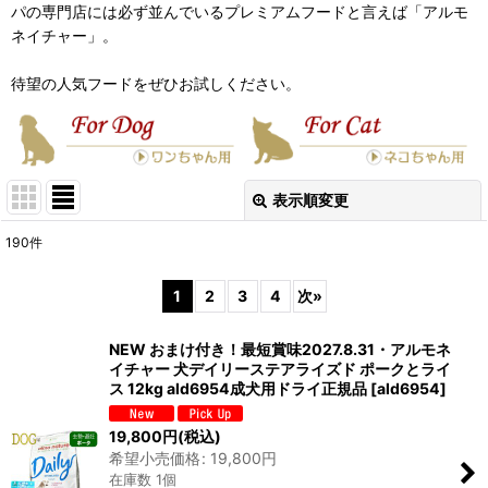
パの専門店には必ず並んでいるプレミアムフードと言えば「アルモ
ネイチャー」。
待望の人気フードをぜひお試しください。
表示順変更
閉じる
190
件
表示数
:
1
2
3
4
次
»
在庫あり
NEW おまけ付き！最短賞味2027.8.31・アルモネ
並び順
:
イチャー 犬デイリーステアライズド ポークとライ
ス 12kg ald6954成犬用ドライ正規品
[
ald6954
]
絞り込む
19,800
円
(税込)
希望小売価格
:
19,800
円
在庫数 1個