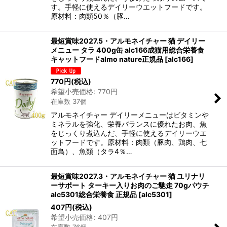
す。手軽に使えるデイリーウエットフードです。
原材料：肉類50％（豚…
最短賞味2027.5・アルモネイチャー 猫 デイリー
メニュー タラ 400g缶 alc166成猫用総合栄養食
キャットフードalmo nature正規品
[
alc166
]
770
円
(税込)
希望小売価格
:
770
円
在庫数 37個
アルモネイチャー デイリーメニューはビタミンや
ミネラルを強化、栄養バランスに優れたお肉、魚
をじっくり煮込んだ、手軽に使えるデイリーウエ
ットフードです。原材料：肉類（豚肉、鶏肉、七
面鳥）、魚類（タラ4％…
最短賞味2027.3・アルモネイチャー 猫 ユリナリ
ーサポート ターキー入りお肉のご馳走 70gパウチ
alc5301総合栄養食 正規品
[
alc5301
]
407
円
(税込)
希望小売価格
:
407
円
在庫数 76個