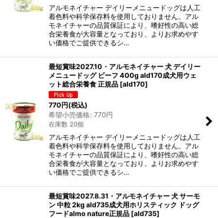
アルモネイチャー デイリーメニュードッグは人工
着色料や科学保存料を使用しておりません。アル
モネイチャーの品質保証により、嗜好性の高い総
合栄養食が大容量となっており、よりお求めやす
い価格でご提供できるシ…
最短賞味2027.10・アルモネイチャー 犬 デイリー
メニュードッグ ビーフ 400g ald170成犬用ウェ
ット総合栄養食 正規品
[
ald170
]
770
円
(税込)
希望小売価格
:
770
円
在庫数 20個
アルモネイチャー デイリーメニュードッグは人工
着色料や科学保存料を使用しておりません。アル
モネイチャーの品質保証により、嗜好性の高い総
合栄養食が大容量となっており、よりお求めやす
い価格でご提供できるシ…
最短賞味2027.8.31・アルモネイチャー 犬 サーモ
ン 中粒 2kg ald735成犬用ホリスティック ドッグ
フードalmo nature正規品
[
ald735
]