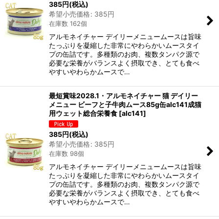
385
円
(税込)
希望小売価格
:
385
円
在庫数 162個
アルモネイチャー デイリーメニュームースは旨味
たっぷりを凝縮した非常にやわらかいムースタイ
プの缶詰です。多種類のお肉、複数タンパク源で
必要な栄養がバランスよく摂取でき、とても食べ
やすいやわらかムースで…
最短賞味2028.1・アルモネイチャー 猫 デイリー
メニュー ビーフと子牛肉ムース85g缶alc141成猫
用ウェット総合栄養食
[
alc141
]
385
円
(税込)
希望小売価格
:
385
円
在庫数 98個
アルモネイチャー デイリーメニュームースは旨味
たっぷりを凝縮した非常にやわらかいムースタイ
プの缶詰です。多種類のお肉、複数タンパク源で
必要な栄養がバランスよく摂取でき、とても食べ
やすいやわらかムースで…