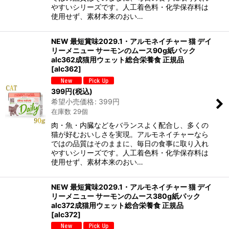
やすいシリーズです。人工着色料・化学保存料は
使用せず、素材本来のおい…
NEW 最短賞味2029.1・アルモネイチャー 猫 デイ
リーメニュー サーモンのムース90g紙パック
alc362成猫用ウェット総合栄養食 正規品
[
alc362
]
399
円
(税込)
希望小売価格
:
399
円
在庫数 29個
肉・魚・内臓などをバランスよく配合し、多くの
猫が好むおいしさを実現。アルモネイチャーなら
ではの品質はそのままに、毎日の食事に取り入れ
やすいシリーズです。人工着色料・化学保存料は
使用せず、素材本来のおい…
NEW 最短賞味2029.1・アルモネイチャー 猫 デイ
リーメニュー サーモンのムース380g紙パック
alc372成猫用ウェット総合栄養食 正規品
[
alc372
]