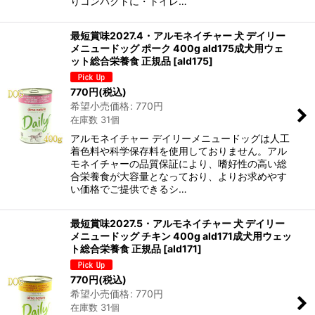
りコンパクトに・トイレ…
最短賞味2027.4・アルモネイチャー 犬 デイリー
メニュードッグ ポーク 400g ald175成犬用ウェ
ット総合栄養食 正規品
[
ald175
]
770
円
(税込)
希望小売価格
:
770
円
在庫数 31個
アルモネイチャー デイリーメニュードッグは人工
着色料や科学保存料を使用しておりません。アル
モネイチャーの品質保証により、嗜好性の高い総
合栄養食が大容量となっており、よりお求めやす
い価格でご提供できるシ…
最短賞味2027.5・アルモネイチャー 犬 デイリー
メニュードッグ チキン 400g ald171成犬用ウェッ
ト総合栄養食 正規品
[
ald171
]
770
円
(税込)
希望小売価格
:
770
円
在庫数 31個