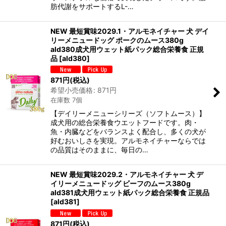
肪代謝をサポートするL-…
NEW 最短賞味2029.1・アルモネイチャー 犬 デイ
リーメニュードッグ ポークのムース380g
ald380成犬用ウェット紙パック総合栄養食 正規
品
[
ald380
]
871
円
(税込)
希望小売価格
:
871
円
在庫数 7個
【デイリーメニューシリーズ（ソフトムース）】
成犬用の総合栄養食ウエットフードです。肉・
魚・内臓などをバランスよく配合し、多くの犬が
好むおいしさを実現。アルモネイチャーならでは
の品質はそのままに、毎日の…
NEW 最短賞味2029.2・アルモネイチャー 犬 デ
イリーメニュードッグ ビーフのムース380g
ald381成犬用ウェット紙パック総合栄養食 正規品
[
ald381
]
871
円
(税込)