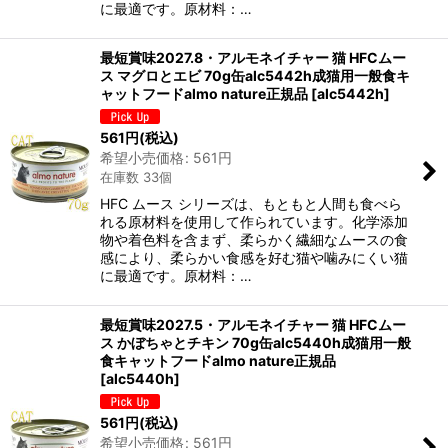
に最適です。原材料：…
最短賞味2027.8・アルモネイチャー 猫 HFCムー
ス マグロとエビ 70g缶alc5442h成猫用一般食キ
ャットフードalmo nature正規品
[
alc5442h
]
561
円
(税込)
希望小売価格
:
561
円
在庫数 33個
HFC ムース シリーズは、もともと人間も食べら
れる原材料を使用して作られています。化学添加
物や着色料を含まず、柔らかく繊細なムースの食
感により、柔らかい食感を好む猫や噛みにくい猫
に最適です。原材料：…
最短賞味2027.5・アルモネイチャー 猫 HFCムー
ス かぼちゃとチキン 70g缶alc5440h成猫用一般
食キャットフードalmo nature正規品
[
alc5440h
]
561
円
(税込)
希望小売価格
:
561
円