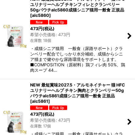
ユリナリーヘルプ チキンフィレとクランベリー
50gパウチalc5860成猫シニア猫用一般食 正規品
[
alc5860
]
473
円
(税込)
希望小売価格
:
473
円
在庫数 18個
・成猫シニア猫用 一般食（尿路サポート）クラ
ンベリー配合でしっかり水分補給、成猫からシニ
ア猫まで健やかな尿路環境をサポートします。
■COMPOSITION（原材料）鶏フィレ肉 50%、鶏
肉スープ 44…
NEW 最短賞味2027.5・アルモネイチャー 猫 HFC
ユリナリーヘルプ チキン胸肉とクランベリー50g
パウチalc5861成猫シニア猫用一般食 正規品
[
alc5861
]
473
円
(税込)
希望小売価格
:
473
円
在庫数 17個
・成猫シニア猫用 一般食（尿路サポート）クラ