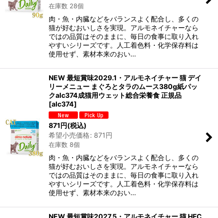
在庫数 28個
肉・魚・内臓などをバランスよく配合し、多くの
猫が好むおいしさを実現。アルモネイチャーなら
ではの品質はそのままに、毎日の食事に取り入れ
やすいシリーズです。人工着色料・化学保存料は
使用せず、素材本来のおい…
NEW 最短賞味2029.1・アルモネイチャー 猫 デイ
リーメニュー まぐろとタラのムース380g紙パッ
クalc374成猫用ウェット総合栄養食 正規品
[
alc374
]
871
円
(税込)
希望小売価格
:
871
円
在庫数 8個
肉・魚・内臓などをバランスよく配合し、多くの
猫が好むおいしさを実現。アルモネイチャーなら
ではの品質はそのままに、毎日の食事に取り入れ
やすいシリーズです。人工着色料・化学保存料は
使用せず、素材本来のおい…
NEW 最短賞味2027.5・アルモネイチャー 猫 HFC