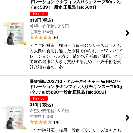
ドレーション ツナフィレ入りツナスープ50gパウ
チalc5891一般食 正規品
[
alc5891
]
319
円
(税込)
希望小売価格
:
319
円
在庫数 164個
1
件
・全年齢対応 猫用一般食HFCシリーズはもとも
と人間の食用に適した原料で作られ、HFC ハイド
レーション ヘルプは、猫の水分補給と健康、そし
て尿の健康に大きく貢献するため、不妊手術を受
けた猫も含め、あ…
最短賞味2027.10・アルモネイチャー 猫 HFCハイ
ドレーション チキンフィレ入りチキンスープ50g
パウチalc5890一般食 正規品
[
alc5890
]
319
円
(税込)
希望小売価格
:
319
円
在庫数 163個
1
件
・全年齢対応 猫用一般食HFCシリーズはもとも