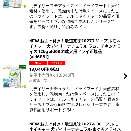
【デイリーステアライズド ドライフード】天然
素材を使用し、乾燥肉または魚をベースにしたこ
のドライフードは、アルモネイチャーの品質と価
値をリーズナブルな価格で実現したシリーズで
す。去勢・避妊手術済みの犬…
NEW おまけ付き！最短賞味2027.7.31・アルモネ
イチャー 犬デイリーナチュラル ラム、チキンとラ
イス 12kg ald6951成犬用ドライ正規品
[
ald6951
]
18,040
円
(税込)
希望小売価格
:
18,040
円
在庫数 1個
【デイリーナチュラル ドライフード】天然素材
を使用し、乾燥肉または魚をベースにしたこのド
ライフードは、アルモネイチャーの品質と価値を
リーズナブルな価格で実現したシリーズです。脂
肪代謝をサポートするL-…
NEW おまけ付き！最短賞味2027.4.30・アルモ
ネイチャー 犬デイリーナチュラル まぐろとライス