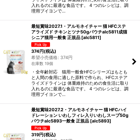
入れるのに最適な食品です。 4 つのレシピは、調
理用ブイヨンで…
最短賞味2027.1・アルモネイチャー 猫 HFCステ
アライズド チキンとツナ50gパウチalc5811成猫
シニア猫用一般食 正規品
[
alc5811
]
374
円
(税込)
希望小売価格
:
374
円
在庫数 19個
・全年齢対応 猫用一般食HFCシリーズはもとも
と人間の食用に適した原料で作られ、HFCステア
ライズドラインは 体重維持のための食生活に取り
入れるのに最適な食品です。 4 つのレシピは、調
理用ブイヨンで…
最短賞味2027.2・アルモネイチャー 猫 HFCハイ
ドレーション いわしフィレ入りいわしスープ50g
パウチalc5893一般食 正規品
[
alc5893
]
319
円
(税込)