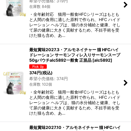
希望小売価格
:
319
円
在庫数 84個
・全年齢対応 猫用一般食HFCシリーズはもとも
と人間の食用に適した原料で作られ、HFC ハイド
レーション ヘルプは、猫の水分補給と健康、そし
て尿の健康に大きく貢献するため、不妊手術を受
けた猫も含め、あ…
最短賞味2027.3・アルモネイチャー 猫 HFCハイ
ドレーション サーモンフィレ入りサーモンスープ
50gパウチalc5892一般食 正規品
[
alc5892
]
374
円
(税込)
希望小売価格
:
374
円
在庫数 102個
・全年齢対応 猫用一般食HFCシリーズはもとも
と人間の食用に適した原料で作られ、HFC ハイド
レーション ヘルプは、猫の水分補給と健康、そし
て尿の健康に大きく貢献するため、不妊手術を受
けた猫も含め、あ…
最短賞味2027.10・アルモネイチャー 猫 HFCハイ