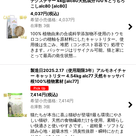
テクスチャー 4kg/alc80天然成分100％とうもろ
こしalc80
[
alc80
]
4,037
円
(税込)
希望小売価格
:
4,037
円
在庫数 3個
100% 植物由来の合成科学添加物不使用のトウモ
ロコシの穂軸を原材料にしたキャットリター。使
用後は生ごみ、堆肥（コンポスト容器で）処理で
きます。パッケージはリサイクル可能。猫と家に
とって最高の衛生状態…
製造日2025.2.17（使用期限3年）アルモネイチャ
ー キャットリター 4.54kg alc77 天然キャッサバ
根100%植物素材
[
alc77
]
7,414
円
(税込)
希望小売価格
:
7,414
円
在庫数 3個
猫たちが本当に喜ぶ猫砂が登場!!最も環境にやさ
しい猫砂、天然の食物繊維だけを使用。素晴らし
い快適さと使いやすさです。・超軽量・ソフトな
踏み心地・超吸水性・消臭性抜群・瞬時にかたま