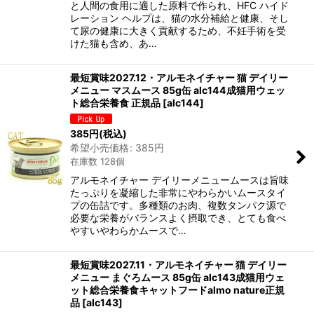
と人間の食用に適した原料で作られ、HFC ハイド
レーション ヘルプは、猫の水分補給と健康、そし
て尿の健康に大きく貢献するため、不妊手術を受
けた猫も含め、あ…
最短賞味2027.12・アルモネイチャー 猫 デイリー
メニュー マスムース 85g缶 alc144成猫用ウェッ
ト総合栄養食 正規品
[
alc144
]
385
円
(税込)
希望小売価格
:
385
円
在庫数 128個
アルモネイチャー デイリーメニュームースは旨味
たっぷりを凝縮した非常にやわらかいムースタイ
プの缶詰です。多種類のお肉、複数タンパク源で
必要な栄養がバランスよく摂取でき、とても食べ
やすいやわらかムースで…
最短賞味2027.11・アルモネイチャー 猫 デイリー
メニュー まぐろムース 85g缶 alc143成猫用ウェ
ット総合栄養食キャットフードalmo nature正規
品
[
alc143
]