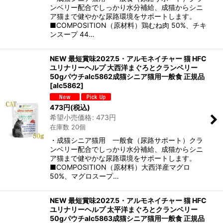
ンベリー配合でしっかり水分補給、成猫からシニ
ア猫まで健やかな尿路環境をサポートします。
■COMPOSITION（原材料）鶏むね肉 50%、チキ
ンスープ 44…
NEW 最短賞味2027.5・アルモネイチャー 猫 HFC
ユリナリーヘルプ 大西洋まぐろとクランベリー
50gパウチalc5862成猫シニア猫用一般食 正規品
[
alc5862
]
473
円
(税込)
希望小売価格
:
473
円
在庫数 20個
・成猫シニア猫用 一般食（尿路サポート）クラ
ンベリー配合でしっかり水分補給、成猫からシニ
ア猫まで健やかな尿路環境をサポートします。
■COMPOSITION（原材料）大西洋産マグロ
50%、マグロスープ…
NEW 最短賞味2027.5・アルモネイチャー 猫 HFC
ユリナリーヘルプ 太平洋まぐろとクランベリー
50gパウチalc5863成猫シニア猫用一般食 正規品