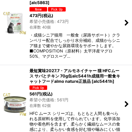
[
alc5863
]
473
円
(税込)
希望小売価格
:
473
円
在庫数 40個
・成猫シニア猫用 一般食（尿路サポート）クラ
ンベリー配合でしっかり水分補給、成猫からシニ
ア猫まで健やかな尿路環境をサポートします。
■COMPOSITION（原材料）太平洋産マグロ
50%、マグロスープ…
最短賞味2027.7・アルモネイチャー 猫 HFCムー
ス サバとチキン 70g缶alc5441h成猫用一般食キ
ャットフードalmo nature正規品
[
alc5441h
]
561
円
(税込)
希望小売価格
:
561
円
在庫数 62個
HFC ムース シリーズは、もともと人間も食べら
れる原材料を使用して作られています。化学添加
物や着色料を含まず、柔らかく繊細なムースの食
感により、柔らかい食感を好む猫や噛みにくい猫