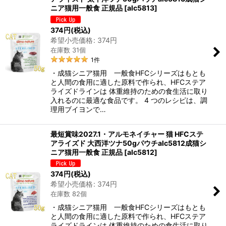
ニア猫用一般食 正規品
[
alc5813
]
374
円
(税込)
希望小売価格
:
374
円
在庫数 31個
1
件
・成猫シニア猫用 一般食HFCシリーズはもとも
と人間の食用に適した原料で作られ、HFCステア
ライズドラインは 体重維持のための食生活に取り
入れるのに最適な食品です。 4 つのレシピは、調
理用ブイヨンで…
最短賞味2027.1・アルモネイチャー 猫 HFCステ
アライズド 大西洋ツナ50gパウチalc5812成猫シ
ニア猫用一般食 正規品
[
alc5812
]
374
円
(税込)
希望小売価格
:
374
円
在庫数 82個
・成猫シニア猫用 一般食HFCシリーズはもとも
と人間の食用に適した原料で作られ、HFCステア
ライズドラインは 体重維持のための食生活に取り