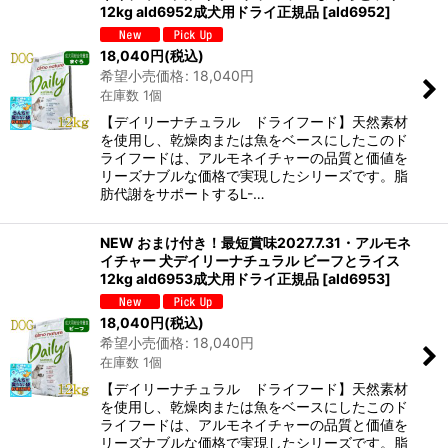
12kg ald6952成犬用ドライ正規品
[
ald6952
]
18,040
円
(税込)
希望小売価格
:
18,040
円
在庫数 1個
【デイリーナチュラル ドライフード】天然素材
を使用し、乾燥肉または魚をベースにしたこのド
ライフードは、アルモネイチャーの品質と価値を
リーズナブルな価格で実現したシリーズです。脂
肪代謝をサポートするL-…
NEW おまけ付き！最短賞味2027.7.31・アルモネ
イチャー 犬デイリーナチュラル ビーフとライス
12kg ald6953成犬用ドライ正規品
[
ald6953
]
18,040
円
(税込)
希望小売価格
:
18,040
円
在庫数 1個
【デイリーナチュラル ドライフード】天然素材
を使用し、乾燥肉または魚をベースにしたこのド
ライフードは、アルモネイチャーの品質と価値を
リーズナブルな価格で実現したシリーズです。脂