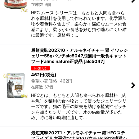
在庫数 9個
HFC ムース シリーズは、もともと人間も食べら
れる原材料を使用して作られています。化学添加
物や着色料を含まず、柔らかく繊細なムースの食
感により、柔らかい食感を好む猫や噛みにくい猫
に最適です。原材料：…
最短賞味2027.10・アルモネイチャー 猫 イワシジ
ェリー55gパウチalc5047成猫用一般食キャット
フードalmo nature正規品
[
alc5047
]
462
円
(税込)
希望小売価格
:
462
円
在庫数 67個
HFCとは、もともと人間も食べられる原材料（肉
や魚）を猫用の食べ物として使ったジェリーシリ
ーズです。猫の毛玉の除去を助ける植物性ゼラチ
ンを加えたシリーズです。水の供給量が多いた
め、特に暑い時期に適して…
最短賞味2027.1・アルモネイチャー 猫 HFCステ
アライズド 太平洋ツナ50gパウチalc5813成猫シ