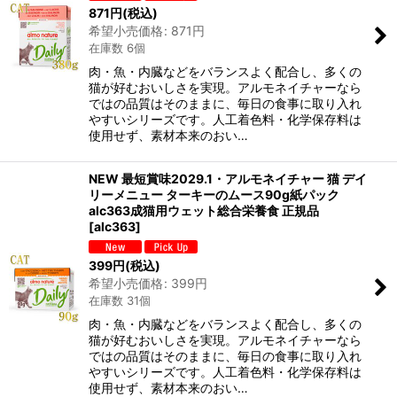
871
円
(税込)
希望小売価格
:
871
円
在庫数 6個
肉・魚・内臓などをバランスよく配合し、多くの
猫が好むおいしさを実現。アルモネイチャーなら
ではの品質はそのままに、毎日の食事に取り入れ
やすいシリーズです。人工着色料・化学保存料は
使用せず、素材本来のおい…
NEW 最短賞味2029.1・アルモネイチャー 猫 デイ
リーメニュー ターキーのムース90g紙パック
alc363成猫用ウェット総合栄養食 正規品
[
alc363
]
399
円
(税込)
希望小売価格
:
399
円
在庫数 31個
肉・魚・内臓などをバランスよく配合し、多くの
猫が好むおいしさを実現。アルモネイチャーなら
ではの品質はそのままに、毎日の食事に取り入れ
やすいシリーズです。人工着色料・化学保存料は
使用せず、素材本来のおい…