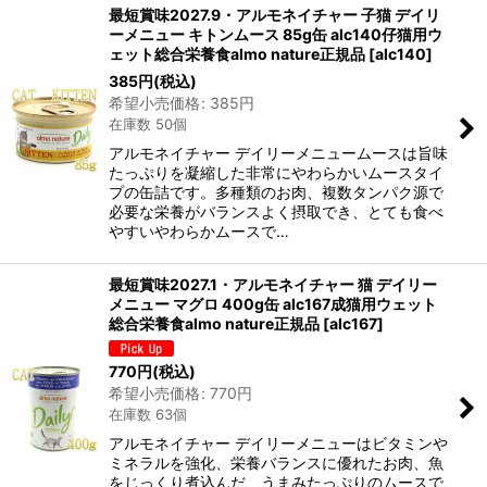
最短賞味2027.9・アルモネイチャー 子猫 デイリ
ーメニュー キトンムース 85g缶 alc140仔猫用ウ
ェット総合栄養食almo nature正規品
[
alc140
]
385
円
(税込)
希望小売価格
:
385
円
在庫数 50個
アルモネイチャー デイリーメニュームースは旨味
たっぷりを凝縮した非常にやわらかいムースタイ
プの缶詰です。多種類のお肉、複数タンパク源で
必要な栄養がバランスよく摂取でき、とても食べ
やすいやわらかムースで…
最短賞味2027.1・アルモネイチャー 猫 デイリー
メニュー マグロ 400g缶 alc167成猫用ウェット
総合栄養食almo nature正規品
[
alc167
]
770
円
(税込)
希望小売価格
:
770
円
在庫数 63個
アルモネイチャー デイリーメニューはビタミンや
ミネラルを強化、栄養バランスに優れたお肉、魚
をじっくり煮込んだ、うまみたっぷりのムースで