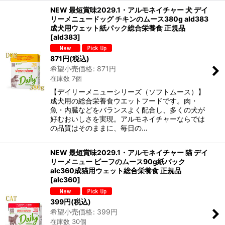
NEW 最短賞味2029.1・アルモネイチャー 犬 デイ
リーメニュードッグ チキンのムース380g ald383
成犬用ウェット紙パック総合栄養食 正規品
[
ald383
]
871
円
(税込)
希望小売価格
:
871
円
在庫数 7個
【デイリーメニューシリーズ（ソフトムース）】
成犬用の総合栄養食ウエットフードです。肉・
魚・内臓などをバランスよく配合し、多くの犬が
好むおいしさを実現。アルモネイチャーならでは
の品質はそのままに、毎日の…
NEW 最短賞味2029.1・アルモネイチャー 猫 デイ
リーメニュー ビーフのムース90g紙パック
alc360成猫用ウェット総合栄養食 正規品
[
alc360
]
399
円
(税込)
希望小売価格
:
399
円
在庫数 30個