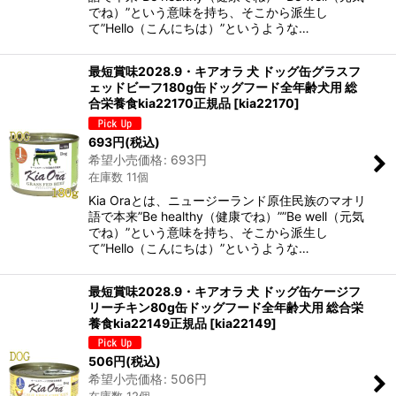
でね）”という意味を持ち、そこから派生し
て”Hello（こんにちは）”というような…
最短賞味2028.9・キアオラ 犬 ドッグ缶グラスフ
ェッドビーフ180g缶ドッグフード全年齢犬用 総
合栄養食kia22170正規品
[
kia22170
]
693
円
(税込)
希望小売価格
:
693
円
在庫数 11個
Kia Oraとは、ニュージーランド原住民族のマオリ
語で本来”Be healthy（健康でね）””Be well（元気
でね）”という意味を持ち、そこから派生し
て”Hello（こんにちは）”というような…
最短賞味2028.9・キアオラ 犬 ドッグ缶ケージフ
リーチキン80g缶ドッグフード全年齢犬用 総合栄
養食kia22149正規品
[
kia22149
]
506
円
(税込)
希望小売価格
:
506
円