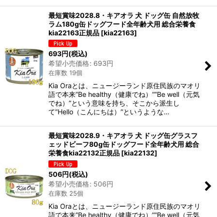
最短賞味2028.8・キアオラ 犬 ドッグ缶 自然放牧
ラム180g缶ドッグフード全年齢犬用 総合栄養食
kia22163正規品
[
kia22163
]
693
円
(税込)
希望小売価格
:
693
円
在庫数 19個
Kia Oraとは、ニュージーランド原住民族のマオリ
語で本来”Be healthy（健康でね）””Be well（元気
でね）”という意味を持ち、そこから派生し
て”Hello（こんにちは）”というような…
最短賞味2028.9・キアオラ 犬 ドッグ缶グラスフ
ェッドビーフ80g缶ドッグフード全年齢犬用 総合
栄養食kia22132正規品
[
kia22132
]
506
円
(税込)
希望小売価格
:
506
円
在庫数 25個
Kia Oraとは、ニュージーランド原住民族のマオリ
語で本来”Be healthy（健康でね）””Be well（元気