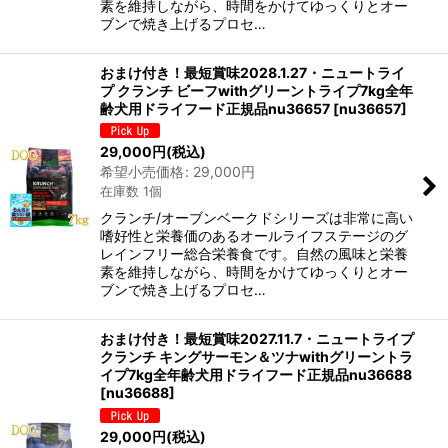
素を維持しながら、時間をかけてゆっくりとオー
ブンで焼き上げるプロセ…
おまけ付き！最短賞味2028.1.27・ニュートライ
プ クランチ ビーフwithグリーントライプ7kg全年
齢犬用ドライフード正規品nu36657
[
nu36657
]
29,000
円
(税込)
希望小売価格
:
29,000
円
在庫数 1個
クランチ/オーブンベークドシリーズは非常に高い
嗜好性と栄養価のあるオールライフステージのグ
レインフリー総合栄養食です。自然の風味と栄養
素を維持しながら、時間をかけてゆっくりとオー
ブンで焼き上げるプロセ…
おまけ付き！最短賞味2027.11.7・ニュートライプ
クランチ キングサーモン＆ツナwithグリーントラ
イプ7kg全年齢犬用ドライフード正規品nu36688
[
nu36688
]
29,000
円
(税込)