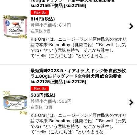
kia22156正規品
[
kia22156
]
814
円
(税込)
希望小売価格
:
814
円
在庫数 8個
Kia Oraとは、ニュージーランド原住民族のマオリ
語で本来”Be healthy（健康でね）””Be well（元気
でね）”という意味を持ち、そこから派生し
て”Hello（こんにちは）”というような…
最短賞味2028.9・キアオラ 犬 ドッグ缶 自然放牧
ラム80g缶ドッグフード全年齢犬用 総合栄養食
kia22125正規品
[
kia22125
]
506
円
(税込)
希望小売価格
:
506
円
在庫数 13個
Kia Oraとは、ニュージーランド原住民族のマオリ
語で本来”Be healthy（健康でね）””Be well（元気
でね）”という意味を持ち、そこから派生し
て”Hello（こんにちは）”というような…