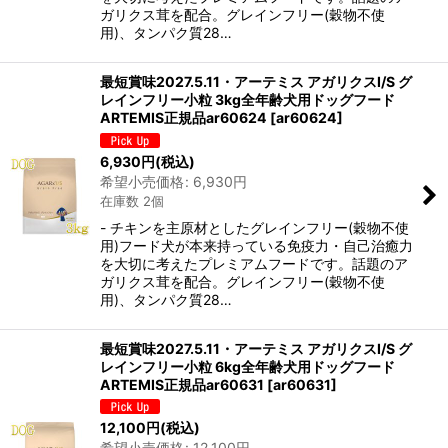
ガリクス茸を配合。グレインフリー(穀物不使
用)、タンパク質28…
最短賞味2027.5.11・アーテミス アガリクスI/S グ
レインフリー小粒 3kg全年齢犬用ドッグフード
ARTEMIS正規品ar60624
[
ar60624
]
6,930
円
(税込)
希望小売価格
:
6,930
円
在庫数 2個
- チキンを主原材としたグレインフリー(穀物不使
用)フード犬が本来持っている免疫力・自己治癒力
を大切に考えたプレミアムフードです。話題のア
ガリクス茸を配合。グレインフリー(穀物不使
用)、タンパク質28…
最短賞味2027.5.11・アーテミス アガリクスI/S グ
レインフリー小粒 6kg全年齢犬用ドッグフード
ARTEMIS正規品ar60631
[
ar60631
]
12,100
円
(税込)
希望小売価格
:
12,100
円