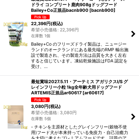
ドライ コンプリート鹿肉908gドッグフード
Bailey+Co正規品bacnb900
[
bacnb900
]
22,396
円
(税込)
希望小売価格
:
22,396
円
在庫数 1個
Bailey+Co のフリーズドライ製品は、ニュージー
ランドのオークランドにある最先端のRMP 輸出施
設で製造され、その製造方法は品質を大きく左右
すると信じています。凍結乾燥施設はFDA 認定を
受け、…
最短賞味2027.5.11・アーテミス アガリクスI/S グ
レインフリー小粒 1kg全年齢犬用ドッグフード
ARTEMIS正規品ar60617
[
ar60617
]
3,080
円
(税込)
希望小売価格
:
3,080
円
在庫数 5個
- チキンを主原材としたグレインフリー(穀物不使
用)フード犬が本来持っている免疫力・自己治癒力
を大切に考えたプレミアムフードです。話題のア