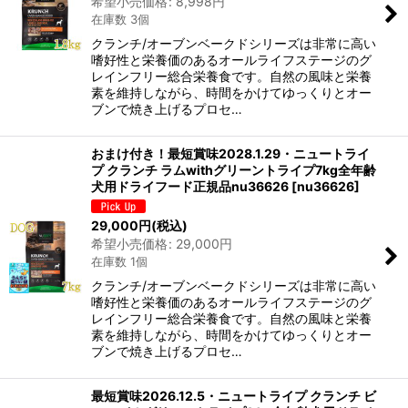
希望小売価格
:
8,998
円
在庫数 3個
クランチ/オーブンベークドシリーズは非常に高い
嗜好性と栄養価のあるオールライフステージのグ
レインフリー総合栄養食です。自然の風味と栄養
素を維持しながら、時間をかけてゆっくりとオー
ブンで焼き上げるプロセ…
おまけ付き！最短賞味2028.1.29・ニュートライ
プ クランチ ラムwithグリーントライプ7kg全年齢
犬用ドライフード正規品nu36626
[
nu36626
]
29,000
円
(税込)
希望小売価格
:
29,000
円
在庫数 1個
クランチ/オーブンベークドシリーズは非常に高い
嗜好性と栄養価のあるオールライフステージのグ
レインフリー総合栄養食です。自然の風味と栄養
素を維持しながら、時間をかけてゆっくりとオー
ブンで焼き上げるプロセ…
最短賞味2026.12.5・ニュートライプ クランチ ビ