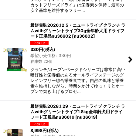
カットフリーズドライ」は栄養素を保持し最高の
安全基準を維持するフリー…
最短賞味2026.12.5・ニュートライプ クランチ ラ
ムwithグリーントライプ30g全年齢犬用ドライフ
ード正規品nu36602
[
nu36602
]
330
円
(税込)
希望小売価格
:
330
円
在庫数 22個
クランチ/オーブンベークドシリーズは非常に高い
嗜好性と栄養価のあるオールライフステージのグ
レインフリー総合栄養食です。自然の風味と栄養
素を維持しながら、時間をかけてゆっくりとオー
ブンで焼き上げるプロセ…
最短賞味2028.1.29・ニュートライプ クランチ ラ
ムwithグリーントライプ1.8kg全年齢犬用ドライ
フード正規品nu36619
[
nu36619
]
8,998
円
(税込)