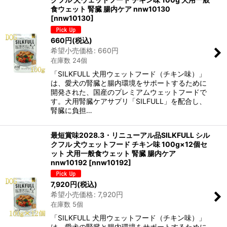
食ウェット 腎臓 腸内ケア nnw10130
[
nnw10130
]
660
円
(税込)
希望小売価格
:
660
円
在庫数 24個
「SILKFULL 犬用ウェットフード（チキン味）」
は、愛犬の腎臓と腸内環境をサポートするために
開発された、国産のプレミアムウェットフードで
す。犬用腎臓ケアサプリ「SILFULL」を配合し、
腎臓に負担…
最短賞味2028.3・リニューアル品SILKFULL シル
クフル 犬ウェットフード チキン味 100g×12個セ
ット 犬用一般食ウェット 腎臓 腸内ケア
nnw10192
[
nnw10192
]
7,920
円
(税込)
希望小売価格
:
7,920
円
在庫数 5個
「SILKFULL 犬用ウェットフード（チキン味）」
は、愛犬の腎臓と腸内環境をサポートするために