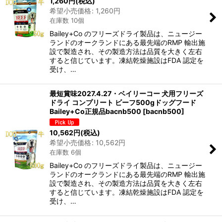
1,260
円
(税込)
希望小売価格
:
1,260
円
在庫数 10個
Bailey+Co のフリーズドライ製品は、ニュージー
ランドのオークランドにある最先端のRMP 輸出施
設で製造され、その製造方法は品質を大きく左右
すると信じています。凍結乾燥施設はFDA 認定を
受け、…
最短賞味2027.4.27・ベイリーコー 犬用フリーズ
ドライ コンプリート ビーフ500gドッグフード
Bailey+Co正規品bacnb500
[
bacnb500
]
10,562
円
(税込)
希望小売価格
:
10,562
円
在庫数 6個
Bailey+Co のフリーズドライ製品は、ニュージー
ランドのオークランドにある最先端のRMP 輸出施
設で製造され、その製造方法は品質を大きく左右
すると信じています。凍結乾燥施設はFDA 認定を
受け、…