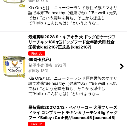
在庫数 12個
Kia Oraとは、ニュージーランド原住民族のマオリ
語で本来”Be healthy（健康でね）””Be well（元気
でね）”という意味を持ち、そこから派生し
て”Hello（こんにちは）”というような…
最短賞味2028.9・キアオラ 犬 ドッグ缶ケージフ
リーチキン180g缶ドッグフード全年齢犬用 総合
栄養食kia22187正規品
[
kia22187
]
693
円
(税込)
希望小売価格
:
693
円
在庫数 18個
Kia Oraとは、ニュージーランド原住民族のマオリ
語で本来”Be healthy（健康でね）””Be well（元気
でね）”という意味を持ち、そこから派生し
て”Hello（こんにちは）”というような…
最短賞味2027.12.13・ベイリーコー 犬用フリーズ
ドライ コンプリート チキン＆サーモン45gドッグ
フードBailey+Co正規品bacncs45
[
bacncs45
]