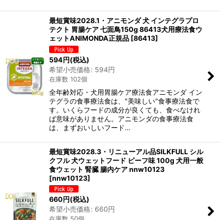
最短賞味2028.1・アニモンダ 犬 インテグラプロ
テクト 胃腸ケア 七面鳥150g 86413犬用療法食ウ
ェットANIMONDA正規品
[
86413
]
594
円
(税込)
希望小売価格
:
594
円
在庫数 102個
全年齢対応・犬用胃腸ケア療法食アニモンダ イン
テグラの食事療法食は、"美味しい"食事療法食で
す。いくらフードの成分が良くても、食べなけれ
ば意味がありません。アニモンダの食事療法食
は、まずおいしいフード…
最短賞味2028.3・リニューアル品SILKFULL シル
クフル 犬ウェットフード ビーフ味 100g 犬用一般
食ウェット 腎臓 腸内ケア nnw10123
[
nnw10123
]
660
円
(税込)
希望小売価格
:
660
円
在庫数 50個