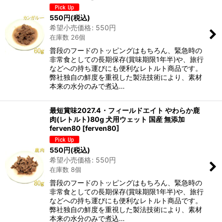
550
円
(税込)
希望小売価格
:
550
円
在庫数 26個
普段のフードのトッピングはもちろん、緊急時の
非常食としての長期保存(賞味期限1年半)や、旅行
などへの持ち運びにも便利なレトルト商品です。
弊社独自の鮮度を重視した製法技術により、素材
本来の水分のみで煮込…
最短賞味2027.4・フィールドエイト やわらか鹿
肉(レトルト)80g 犬用ウェット 国産 無添加
ferven80
[
ferven80
]
550
円
(税込)
希望小売価格
:
550
円
在庫数 8個
普段のフードのトッピングはもちろん、緊急時の
非常食としての長期保存(賞味期限1年半)や、旅行
などへの持ち運びにも便利なレトルト商品です。
弊社独自の鮮度を重視した製法技術により、素材
本来の水分のみで煮込…