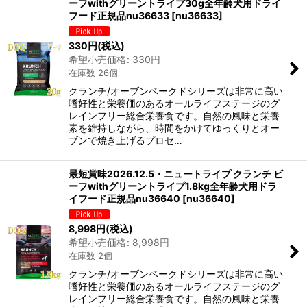
ーフwithグリーントライプ30g全年齢犬用ドライ
フード正規品nu36633
[
nu36633
]
330
円
(税込)
希望小売価格
:
330
円
在庫数 26個
クランチ/オーブンベークドシリーズは非常に高い
嗜好性と栄養価のあるオールライフステージのグ
レインフリー総合栄養食です。自然の風味と栄養
素を維持しながら、時間をかけてゆっくりとオー
ブンで焼き上げるプロセ…
最短賞味2026.12.5・ニュートライプ クランチ ビ
ーフwithグリーントライプ1.8kg全年齢犬用ドラ
イフード正規品nu36640
[
nu36640
]
8,998
円
(税込)
希望小売価格
:
8,998
円
在庫数 2個
クランチ/オーブンベークドシリーズは非常に高い
嗜好性と栄養価のあるオールライフステージのグ
レインフリー総合栄養食です。自然の風味と栄養