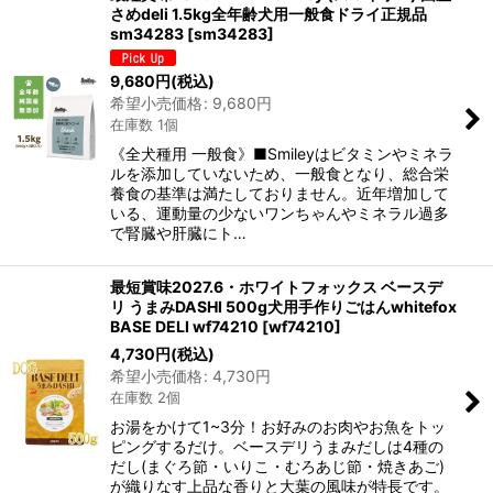
さめdeli 1.5kg全年齢犬用一般食ドライ正規品
sm34283
[
sm34283
]
9,680
円
(税込)
希望小売価格
:
9,680
円
在庫数 1個
《全犬種用 一般食》■Smileyはビタミンやミネラ
ルを添加していないため、一般食となり、総合栄
養食の基準は満たしておりません。近年増加して
いる、運動量の少ないワンちゃんやミネラル過多
で腎臓や肝臓にト…
最短賞味2027.6・ホワイトフォックス ベースデ
リ うまみDASHI 500g犬用手作りごはんwhitefox
BASE DELI wf74210
[
wf74210
]
4,730
円
(税込)
希望小売価格
:
4,730
円
在庫数 2個
お湯をかけて1~3分！お好みのお肉やお魚をトッ
ピングするだけ。ベースデリうまみだしは4種の
だし(まぐろ節・いりこ・むろあじ節・焼きあご)
が織りなす上品な香りと大葉の風味が特長です。