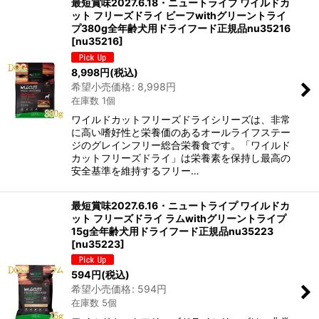
最短賞味2027.6.18・ニュートライプ ワイルドカ
ット フリーズドライ ビーフwithグリーントライ
プ380g全年齢犬用ドライフード正規品nu35216
[
nu35216
]
8,998
円
(税込)
希望小売価格
:
8,998
円
在庫数 1個
ワイルドカットフリーズドライシリーズは、非常
に高い嗜好性と栄養価のあるオールライフステー
ジのグレインフリー総合栄養食です。「ワイルド
カットフリーズドライ」は栄養素を保持し最高の
安全基準を維持するフリー…
最短賞味2027.6.16・ニュートライプ ワイルドカ
ット フリーズドライ ラムwithグリーントライプ
15g全年齢犬用ドライフード正規品nu35223
[
nu35223
]
594
円
(税込)
希望小売価格
:
594
円
在庫数 5個