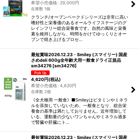
希望小売価格
:
29,000
円
在庫数 1個
クランチ/オーブンベークドシリーズは非常に高い
嗜好性と栄養価のあるオールライフステージのグ
レインフリー総合栄養食です。自然の風味と栄養
素を維持しながら、時間をかけてゆっくりとオー
ブンで焼き上げるプロセ…
最短賞味2026.12.23・Smiley (スマイリー) 国産
さめdeli 600g全年齢犬用一般食ドライ正規品
sm34276
[
sm34276
]
4,620
円
(税込)
希望小売価格
:
4,620
円
在庫数 2個
《全犬種用 一般食》■Smileyはビタミンやミネラ
ルを添加していないため、一般食となり、総合栄
養食の基準は満たしておりません。近年増加して
いる、運動量の少ないワンちゃんやミネラル過多
で腎臓や肝臓にト…
最短賞味2026.12.23・Smiley (スマイリー) 国産