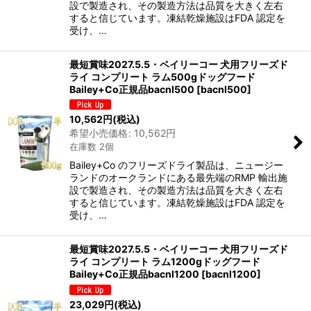
設で製造され、その製造方法は品質を大きく左右
すると信じています。凍結乾燥施設はFDA 認定を
受け、…
最短賞味2027.5.5・ベイリーコー 犬用フリーズド
ライ コンプリート ラム500gドッグフード
Bailey+Co正規品bacnl500
[
bacnl500
]
10,562
円
(税込)
希望小売価格
:
10,562
円
在庫数 2個
Bailey+Co のフリーズドライ製品は、ニュージー
ランドのオークランドにある最先端のRMP 輸出施
設で製造され、その製造方法は品質を大きく左右
すると信じています。凍結乾燥施設はFDA 認定を
受け、…
最短賞味2027.5.5・ベイリーコー 犬用フリーズド
ライ コンプリート ラム1200gドッグフード
Bailey+Co正規品bacnl1200
[
bacnl1200
]
23,029
円
(税込)