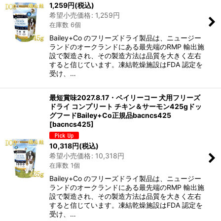
1,259
円
(税込)
希望小売価格
:
1,259
円
在庫数 6個
Bailey+Co のフリーズドライ製品は、ニュージー
ランドのオークランドにある最先端のRMP 輸出施
設で製造され、その製造方法は品質を大きく左右
すると信じています。凍結乾燥施設はFDA 認定を
受け、…
最短賞味2027.8.17・ベイリーコー 犬用フリーズ
ドライ コンプリート チキン＆サーモン425gドッ
グフードBailey+Co正規品bacncs425
[
bacncs425
]
10,318
円
(税込)
希望小売価格
:
10,318
円
在庫数 1個
Bailey+Co のフリーズドライ製品は、ニュージー
ランドのオークランドにある最先端のRMP 輸出施
設で製造され、その製造方法は品質を大きく左右
すると信じています。凍結乾燥施設はFDA 認定を
受け、…