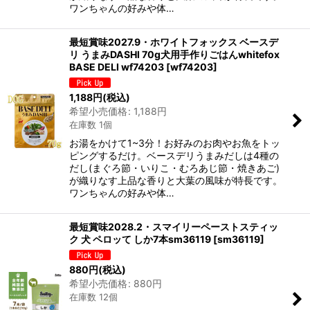
ワンちゃんの好みや体…
最短賞味2027.9・ホワイトフォックス ベースデ
リ うまみDASHI 70g犬用手作りごはんwhitefox
BASE DELI wf74203
[
wf74203
]
1,188
円
(税込)
希望小売価格
:
1,188
円
在庫数 1個
お湯をかけて1~3分！お好みのお肉やお魚をトッ
ピングするだけ。ベースデリうまみだしは4種の
だし(まぐろ節・いりこ・むろあじ節・焼きあご)
が織りなす上品な香りと大葉の風味が特長です。
ワンちゃんの好みや体…
最短賞味2028.2・スマイリーペーストスティッ
ク 犬 ペロッて しか7本sm36119
[
sm36119
]
880
円
(税込)
希望小売価格
:
880
円
在庫数 12個