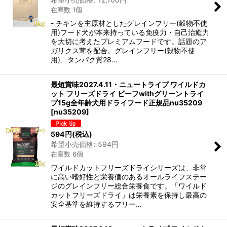
在庫数 1個
- チキンを主原材としたグレインフリー(穀物不使
用)フード犬が本来持っている免疫力・自己治癒力
を大切に考えたプレミアムフードです。話題のア
ガリクス茸を配合。グレインフリー(穀物不使
用)、タンパク質28…
最短賞味2027.4.11・ニュートライプ ワイルドカ
ット フリーズドライ ビーフwithグリーントライ
プ15g全年齢犬用ドライフード正規品nu35209
[
nu35209
]
594
円
(税込)
希望小売価格
:
594
円
在庫数 6個
ワイルドカットフリーズドライシリーズは、非常
に高い嗜好性と栄養価のあるオールライフステー
ジのグレインフリー総合栄養食です。「ワイルド
カットフリーズドライ」は栄養素を保持し最高の
安全基準を維持するフリー…