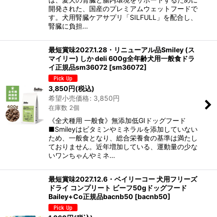
開発された、国産のプレミアムウェットフードで
す。犬用腎臓ケアサプリ「SILFULL」を配合し、
腎臓に負担…
最短賞味2027.1.28・リニューアル品Smiley (ス
マイリー) しか deli 600g全年齢犬用一般食ドラ
イ正規品sm36072
[
sm36072
]
3,850
円
(税込)
希望小売価格
:
3,850
円
在庫数 2個
《全犬種用 一般食》無添加低GIドッグフード
■Smileyはビタミンやミネラルを添加していない
ため、一般食となり、総合栄養食の基準は満たし
ておりません。近年増加している、運動量の少な
いワンちゃんやミネ…
最短賞味2027.12.6・ベイリーコー 犬用フリーズ
ドライ コンプリート ビーフ50gドッグフード
Bailey+Co正規品bacnb50
[
bacnb50
]