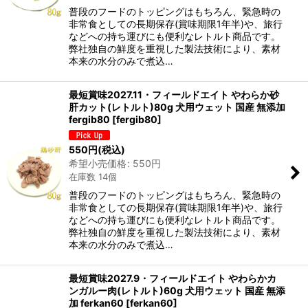
普段のフードのトッピングはもちろん、緊急時の
非常食としての長期保存(賞味期限1年半)や、旅行
などへの持ち運びにも便利なレトルト商品です。
弊社独自の鮮度を重視した製法技術により、素材
本来の水分のみで煮込…
最短賞味2027.11・フィールドエイト やわらか砂
肝カット(レトルト)80g 犬用ウェット 国産 無添加
fergib80
[
fergib80
]
550
円
(税込)
希望小売価格
:
550
円
在庫数 14個
普段のフードのトッピングはもちろん、緊急時の
非常食としての長期保存(賞味期限1年半)や、旅行
などへの持ち運びにも便利なレトルト商品です。
弊社独自の鮮度を重視した製法技術により、素材
本来の水分のみで煮込…
最短賞味2027.9・フィールドエイト やわらかカ
ンガルー肉(レトルト)60g 犬用ウェット 国産 無添
加 ferkan60
[
ferkan60
]