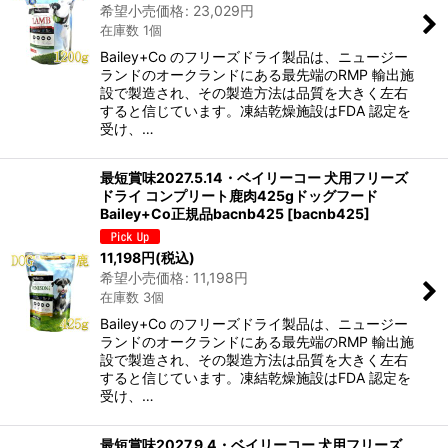
希望小売価格
:
23,029
円
在庫数 1個
Bailey+Co のフリーズドライ製品は、ニュージー
ランドのオークランドにある最先端のRMP 輸出施
設で製造され、その製造方法は品質を大きく左右
すると信じています。凍結乾燥施設はFDA 認定を
受け、…
最短賞味2027.5.14・ベイリーコー 犬用フリーズ
ドライ コンプリート鹿肉425gドッグフード
Bailey+Co正規品bacnb425
[
bacnb425
]
11,198
円
(税込)
希望小売価格
:
11,198
円
在庫数 3個
Bailey+Co のフリーズドライ製品は、ニュージー
ランドのオークランドにある最先端のRMP 輸出施
設で製造され、その製造方法は品質を大きく左右
すると信じています。凍結乾燥施設はFDA 認定を
受け、…
最短賞味2027.9.4・ベイリーコー 犬用フリーズ