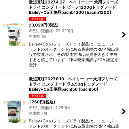
最短賞味2027.4.27・ベイリーコー 犬用フリーズ
ドライ コンプリート ビーフ1200gドッグフード
Bailey+Co正規品bacnb1200
[
bacnb1200
]
23,029
円
(税込)
希望小売価格
:
23,029
円
在庫数 1個
Bailey+Co のフリーズドライ製品は、ニュージー
ランドのオークランドにある最先端のRMP 輸出施
設で製造され、その製造方法は品質を大きく左右
すると信じています。凍結乾燥施設はFDA 認定を
受け、…
最短賞味2027.8.19・ベイリーコー 犬用フリーズ
ドライ コンプリート ラム50gドッグフード
Bailey+Co正規品bacnl50
[
bacnl50
]
1,260
円
(税込)
希望小売価格
:
1,260
円
在庫数 7個
Bailey+Co のフリーズドライ製品は、ニュージー
ランドのオークランドにある最先端のRMP 輸出施