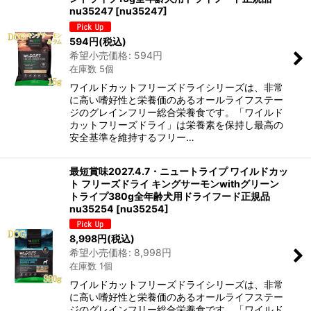
nu35247
[
nu35247
]
594
円
(税込)
希望小売価格
:
594
円
在庫数 5個
ワイルドカットフリーズドライシリーズは、非常
に高い嗜好性と栄養価のあるオールライフステー
ジのグレインフリー総合栄養食です。「ワイルド
カットフリーズドライ」は栄養素を保持し最高の
安全基準を維持するフリー…
最短賞味2027.4.7・ニュートライプ ワイルドカッ
ト フリーズドライ キングサーモンwithグリーン
トライプ380g全年齢犬用ドライフード正規品
nu35254
[
nu35254
]
8,998
円
(税込)
希望小売価格
:
8,998
円
在庫数 1個
ワイルドカットフリーズドライシリーズは、非常
に高い嗜好性と栄養価のあるオールライフステー
ジのグレインフリー総合栄養食です。「ワイルド