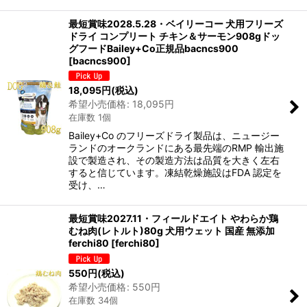
最短賞味2028.5.28・ベイリーコー 犬用フリーズ
ドライ コンプリート チキン＆サーモン908gドッ
グフードBailey+Co正規品bacncs900
[
bacncs900
]
18,095
円
(税込)
希望小売価格
:
18,095
円
在庫数 1個
Bailey+Co のフリーズドライ製品は、ニュージー
ランドのオークランドにある最先端のRMP 輸出施
設で製造され、その製造方法は品質を大きく左右
すると信じています。凍結乾燥施設はFDA 認定を
受け、…
最短賞味2027.11・フィールドエイト やわらか鶏
むね肉(レトルト)80g 犬用ウェット 国産 無添加
ferchi80
[
ferchi80
]
550
円
(税込)
希望小売価格
:
550
円
在庫数 34個