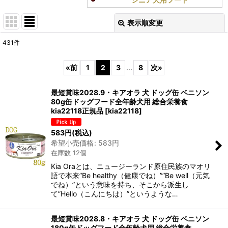
表示順変更
閉じる
431
件
表示数
:
«
前
1
2
3
...
8
次
»
在庫あり
最短賞味2028.9・キアオラ 犬 ドッグ缶 ベニソン
並び順
:
80g缶ドッグフード全年齢犬用 総合栄養食
kia22118正規品
[
kia22118
]
絞り込む
583
円
(税込)
希望小売価格
:
583
円
在庫数 12個
Kia Oraとは、ニュージーランド原住民族のマオリ
語で本来”Be healthy（健康でね）””Be well（元気
でね）”という意味を持ち、そこから派生し
て”Hello（こんにちは）”というような…
最短賞味2028.8・キアオラ 犬 ドッグ缶 ベニソン
180g缶ドッグフード全年齢犬用 総合栄養食