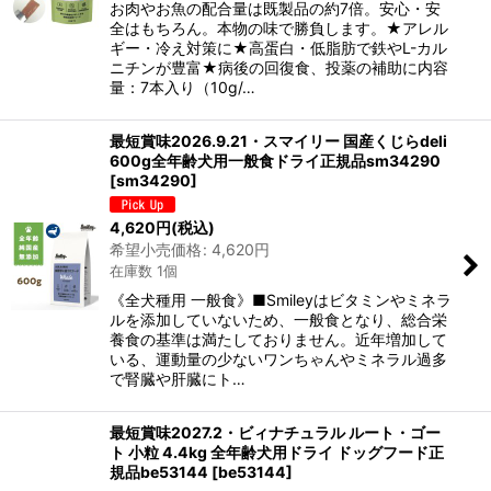
お肉やお魚の配合量は既製品の約7倍。安心・安
全はもちろん。本物の味で勝負します。★アレル
ギー・冷え対策に★高蛋白・低脂肪で鉄やL-カル
ニチンが豊富★病後の回復食、投薬の補助に内容
量：7本入り（10g/…
最短賞味2026.9.21・スマイリー 国産くじらdeli
600g全年齢犬用一般食ドライ正規品sm34290
[
sm34290
]
4,620
円
(税込)
希望小売価格
:
4,620
円
在庫数 1個
《全犬種用 一般食》■Smileyはビタミンやミネラ
ルを添加していないため、一般食となり、総合栄
養食の基準は満たしておりません。近年増加して
いる、運動量の少ないワンちゃんやミネラル過多
で腎臓や肝臓にト…
最短賞味2027.2・ビィナチュラル ルート・ゴー
ト 小粒 4.4kg 全年齢犬用ドライ ドッグフード正
規品be53144
[
be53144
]