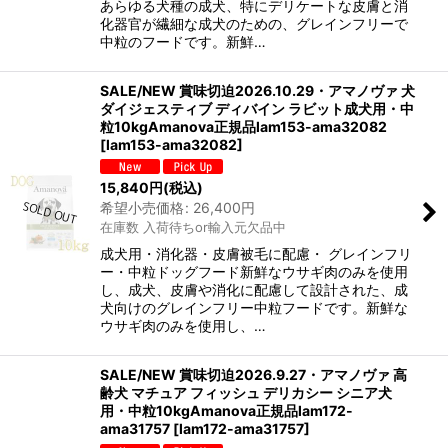
あらゆる犬種の成犬、特にデリケートな皮膚と消
化器官が繊細な成犬のための、グレインフリーで
中粒のフードです。新鮮…
SALE/NEW 賞味切迫2026.10.29・アマノヴァ 犬
ダイジェスティブ ディバイン ラビット成犬用・中
粒10kgAmanova正規品lam153-ama32082
[
lam153-ama32082
]
15,840
円
(税込)
希望小売価格
:
26,400
円
在庫数 入荷待ちor輸入元欠品中
成犬用・消化器・皮膚被毛に配慮・ グレインフリ
ー・中粒ドッグフード新鮮なウサギ肉のみを使用
し、成犬、皮膚や消化に配慮して設計された、成
犬向けのグレインフリー中粒フードです。新鮮な
ウサギ肉のみを使用し、…
SALE/NEW 賞味切迫2026.9.27・アマノヴァ 高
齢犬 マチュア フィッシュ デリカシー シニア犬
用・中粒10kgAmanova正規品lam172-
ama31757
[
lam172-ama31757
]