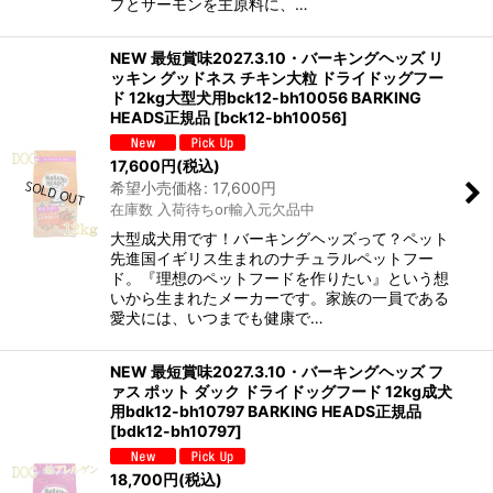
プとサーモンを主原料に、…
NEW 最短賞味2027.3.10・バーキングヘッズ リ
ッキン グッドネス チキン大粒 ドライドッグフー
ド 12kg大型犬用bck12-bh10056 BARKING
HEADS正規品
[
bck12-bh10056
]
17,600
円
(税込)
希望小売価格
:
17,600
円
在庫数 入荷待ちor輸入元欠品中
大型成犬用です！バーキングヘッズって？ペット
先進国イギリス生まれのナチュラルペットフー
ド。『理想のペットフードを作りたい』という想
いから生まれたメーカーです。家族の一員である
愛犬には、いつまでも健康で…
NEW 最短賞味2027.3.10・バーキングヘッズ フ
ァス ポット ダック ドライドッグフード 12kg成犬
用bdk12-bh10797 BARKING HEADS正規品
[
bdk12-bh10797
]
18,700
円
(税込)