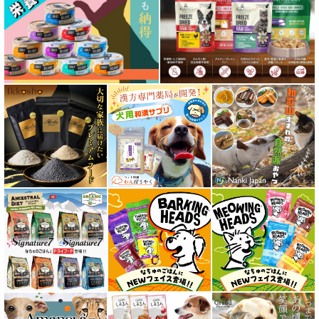
特集 穀物不使用 ドッグフード（ドライ）
フリーズドライ ドッグフード
エアドライ ドッグフード
愛猫用ウェット300円以下コーナー
全年齢対応 フード for CAT
キトン用 フード for CAT
成猫用 フード for CAT
シニア猫用 フード for CAT