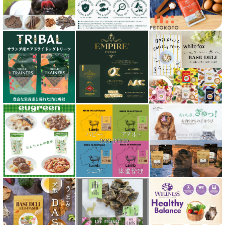
シェフ SHEF
シグネチャー７（Signature7）正規輸入品
シシア Schesir
獣医さん推奨シリーズ
シルクフル SILKFULL
ジーランディア Zealandia
スマイリー Smiley
ソウルメイト SoulMate
ソリッドゴールド Solid Gold
ディアブロ（Deer Blow）
テラカニス TerraCanis