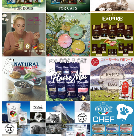
ハーロウブレンド Harlow Blend
バイオトロール・バイオフレッシュ Byotrol
バリアサプリ
Haere Mai ハレマエ
阪急ハロードッグ
プロバイオデンタルPet
ビィ・ナチュラル be-NatuRal
ヒマラヤ ドッグ チーズ チュウ
ファープラスト 歯みがきガム
フィッシュ4 ペットフード正規品