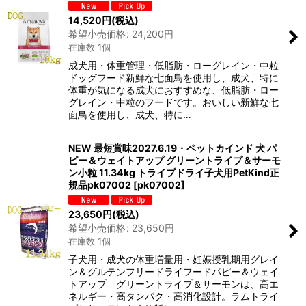
14,520
円
(税込)
希望小売価格
:
24,200
円
在庫数 1個
成犬用・体重管理・低脂肪・ローグレイン・中粒
ドッグフード新鮮な七面鳥を使用し、成犬、特に
体重が気になる成犬におすすめな、低脂肪・ロー
グレイン・中粒のフードです。おいしい新鮮な七
面鳥を使用し、成犬、特に…
NEW 最短賞味2027.6.19・ペットカインド 犬 パ
ピー＆ウェイトアップ グリーントライプ＆サーモ
ン小粒 11.34kg トライプドライ子犬用PetKind正
規品pk07002
[
pk07002
]
23,650
円
(税込)
希望小売価格
:
23,650
円
在庫数 1個
子犬用・成犬の体重増量用・妊娠授乳期用グレイ
ン＆グルテンフリードライフードパピー＆ウェイ
トアップ グリーントライプ＆サーモンは、高エ
ネルギー・高タンパク・高消化設計。ラムトライ