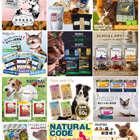
胃腸ケア対応 フード for CAT
口腔内・喉ケア対応商品 猫用
食欲サポート対応キャットフード
肝臓ケア対応キャットフード
免疫サポート 猫用
低脂肪 ドライフード for CAT
水分補給用ウェットフード for CAT
特集 穀物不使用 キャットフード（ドライ）