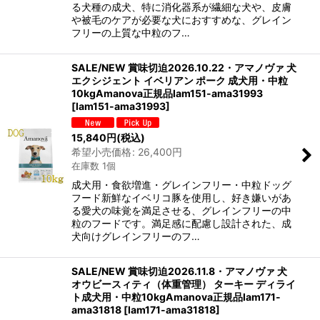
る犬種の成犬、特に消化器系が繊細な犬や、皮膚
や被毛のケアが必要な犬におすすめな、グレイン
フリーの上質な中粒のフ…
SALE/NEW 賞味切迫2026.10.22・アマノヴァ 犬
エクシジェント イベリアン ポーク 成犬用・中粒
10kgAmanova正規品lam151-ama31993
[
lam151-ama31993
]
15,840
円
(税込)
希望小売価格
:
26,400
円
在庫数 1個
成犬用・食欲増進・グレインフリー・中粒ドッグ
フード新鮮なイベリコ豚を使用し、好き嫌いがあ
る愛犬の味覚を満足させる、グレインフリーの中
粒のフードです。満足感に配慮し設計された、成
犬向けグレインフリーのフ…
SALE/NEW 賞味切迫2026.11.8・アマノヴァ 犬
オウビースィティ（体重管理） ターキー ディライ
ト成犬用・中粒10kgAmanova正規品lam171-
ama31818
[
lam171-ama31818
]