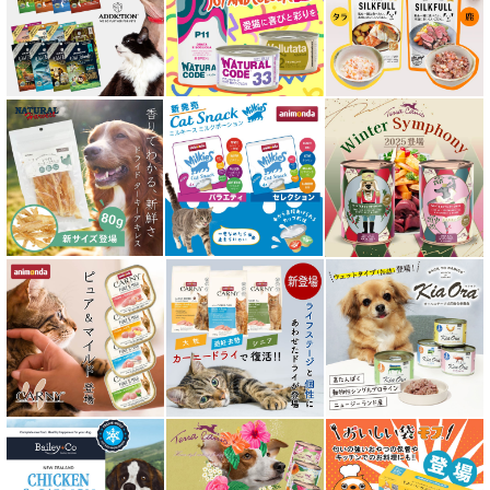
エアドライ キャットフード
フリーズドライ キャットフード
おやつ全アイテム
素材そのまま
アイファクトリーおやつ
アタスキャット Aatas Cat
アディクション Addiction
アニモンダ ANIMONDA
アマノヴァ Amanova