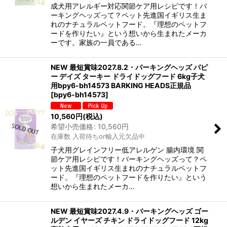
成犬用アレルギー対応関節ケア用レシピです！バ
ーキングヘッズって？ペット先進国イギリス生ま
れのナチュラルペットフード。『理想のペットフ
ードを作りたい』という想いから生まれたメーカ
ーです。家族の一員である…
NEW 最短賞味2027.8.2・バーキングヘッズ パピ
ー デイズ ターキー ドライドッグフード 6kg子犬
用bpy6-bh14573 BARKING HEADS正規品
[
bpy6-bh14573
]
10,560
円
(税込)
希望小売価格
:
10,560
円
在庫数 入荷待ちor輸入元欠品中
子犬用グレインフリー低アレルゲン 腸内環境 関
節ケア用レシピです！バーキングヘッズって？ペ
ット先進国イギリス生まれのナチュラルペットフ
ード。『理想のペットフードを作りたい』という
想いから生まれたメーカ…
NEW 最短賞味2027.4.9・バーキングヘッズ ゴー
ルデン イヤーズ チキン ドライドッグフード 12kg