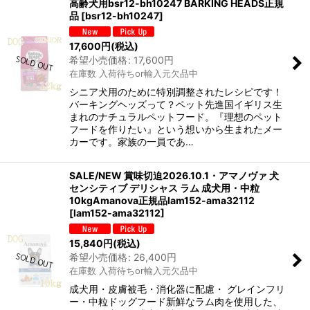
高齢犬用bsr12-bh10247 BARKING HEADS正規
品
[
bsr12-bh10247
]
17,600
円
(税込)
希望小売価格
:
17,600
円
在庫数 入荷待ちor輸入元欠品中
シニア犬用のために特別調整されたレシピです！
バーキングヘッズって？ペット先進国イギリス生
まれのナチュラルペットフード。『理想のペット
フードを作りたい』という想いから生まれたメー
カーです。家族の一員であ…
SALE/NEW 賞味切迫2026.10.1・アマノヴァ 犬
センシティブ デリシャス ラム 成犬用・中粒
10kgAmanova正規品lam152-ama32112
[
lam152-ama32112
]
15,840
円
(税込)
希望小売価格
:
26,400
円
在庫数 入荷待ちor輸入元欠品中
成犬用・皮膚被毛・消化器に配慮・ グレインフリ
ー・中粒ドッグフード新鮮なラム肉を使用した、