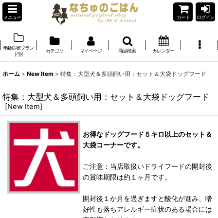
メニュー
カート
ログイン
年齢症状ブラン
カテゴリ
マイページ
商品検索
カレンダー
ド別
ホーム
>
New Item
>
特集：大型犬＆多頭飼い用：セット＆大袋ドッグフード
特集：大型犬＆多頭飼い用：セット＆大袋ドッグフード
[
New Item
]
お得なドッグフード５キロ以上のセット＆
大袋コーナーです。
ご注意：当店取扱いドライフードの開封後
の賞味期限は約１ヶ月です。
開封後１か月を過ぎますと酸化が進み、嗜
好性も落ちアレルギー症状のある場合には