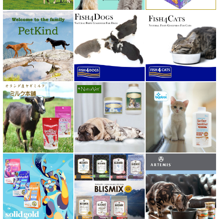
ホワイトフォックス
ボンショーズペット bonnechose pet
ママクック
ミャウ MEOW
ミャオイングヘッズ MEOWING HEADS
ミルク本舗
ムーラムーラ Moora Moora
ルイトモ RUITOMO
ロザイボトル
ロッカ ROKKA