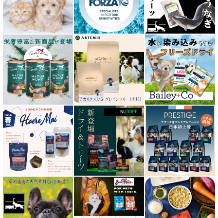
エンパイア EMPIRE
オージー ラム プラス Aussie Lamb Plus
カントリーロード Country Roads
キアオラ kiaora
キャノフィラ
グリーンフィッシュ GreenFish
ケリーアンドコー Kelly＆Co’s
サンデーペッツ Sunday Pets
サンユー研究所