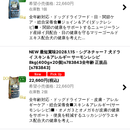
希望小売価格
:
22,660
円
在庫数 1個
全年齢対応・ドッグドライフード・目・関節ケ
ア・総合栄養食■ジョイン＆アイ(ダックレシ
ピ)■・関節の健康をサポートするニュージーラン
ド産緑イ貝配合・目の健康を守るマリーゴールド
エキス配合犬の健康を考えた…
NEW 最短賞味2028.1.15・シグネチャー７ 犬ドラ
イ スキン＆アレルギー サーモンレシピ
8kg(400g×20個)s783843全年齢 正規品
[
s783843
]
22,660
円
(税込)
希望小売価格
:
22,660
円
在庫数 2個
全年齢対応・ドッグドライフード・皮膚・アレル
ギーケア・総合栄養食■スキン＆アレルギー(サー
モンレシピ)■・オメガ３とオメガ６が皮膚の健康
をサポート・便臭を軽減するユッカシジゲラエキ
ス配合犬の健康を考え…