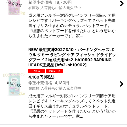
希望小売価格
:
18,700
円
在庫数 入荷待ちor輸入元欠品中
成犬用アレルギー対応グレインフリー関節ケア用
レシピです！バーキングヘッズって？ペット先進
国イギリス生まれのナチュラルペットフード。
『理想のペットフードを作りたい』という想いか
ら生まれたメーカーです。家…
NEW 最短賞味2027.3.10・バーキングヘッズ ボ
ウル タミー ラビング ケア フィッシュ ドライドッ
グフード 2kg成犬用bfs2-bh10902 BARKING
HEADS正規品
[
bfs2-bh10902
]
4,180
円
(税込)
希望小売価格
:
4,180
円
在庫数 入荷待ちor輸入元欠品中
成犬用アレルギー対応グレインフリー関節ケア用
レシピです！バーキングヘッズって？ペット先進
国イギリス生まれのナチュラルペットフード。
『理想のペットフードを作りたい』という想いか
ら生まれたメーカーです。家…