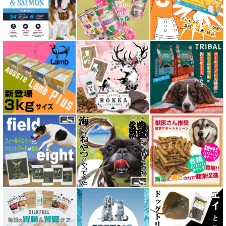
アルモネイチャー almo nature
アンブロシア AMBROSIA
アートゥー AATU
アーテミス ARTEMIS
イティ iti
ウェルネス ヘルシーバランス
ウルフブラット WOLFSBLUT
エーワン AWAN DOG FOOD
エーにゃん Anyan 猫用おやつ
エクイリブリア EQUILIBRIA