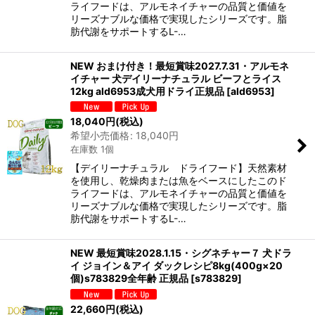
ライフードは、アルモネイチャーの品質と価値を
リーズナブルな価格で実現したシリーズです。脂
肪代謝をサポートするL-…
NEW おまけ付き！最短賞味2027.7.31・アルモネ
イチャー 犬デイリーナチュラル ビーフとライス
12kg ald6953成犬用ドライ正規品
[
ald6953
]
18,040
円
(税込)
希望小売価格
:
18,040
円
在庫数 1個
【デイリーナチュラル ドライフード】天然素材
を使用し、乾燥肉または魚をベースにしたこのド
ライフードは、アルモネイチャーの品質と価値を
リーズナブルな価格で実現したシリーズです。脂
肪代謝をサポートするL-…
NEW 最短賞味2028.1.15・シグネチャー７ 犬ドラ
イ ジョイン＆アイ ダックレシピ8kg(400g×20
個)s783829全年齢 正規品
[
s783829
]
22,660
円
(税込)