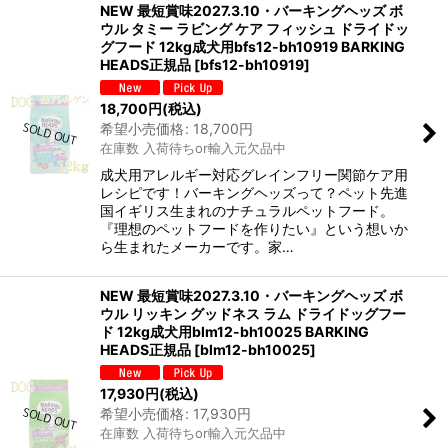
NEW 最短賞味2027.3.10・バーキングヘッズ ボ
ウル タミー ラビング ケア フィッシュ ドライドッ
グフード 12kg成犬用bfs12-bh10919 BARKING
HEADS正規品
[
bfs12-bh10919
]
18,700
円
(税込)
希望小売価格
:
18,700
円
在庫数 入荷待ちor輸入元欠品中
成犬用アレルギー対応グレインフリー関節ケア用
レシピです！バーキングヘッズって？ペット先進
国イギリス生まれのナチュラルペットフード。
『理想のペットフードを作りたい』という想いか
ら生まれたメーカーです。家…
NEW 最短賞味2027.3.10・バーキングヘッズ ボ
ウル リッキン グッドネス ラム ドライドッグフー
ド 12kg成犬用blm12-bh10025 BARKING
HEADS正規品
[
blm12-bh10025
]
17,930
円
(税込)
希望小売価格
:
17,930
円
在庫数 入荷待ちor輸入元欠品中