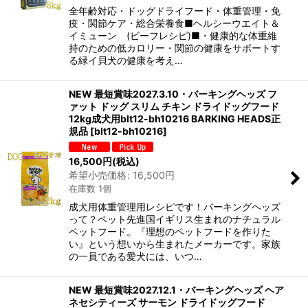
全年齢対応・ドッグドライフード・体重管理・免
疫・関節ケア・総合栄養食■ヘルシーウエイト＆
イミューン (ビーフレシピ)■・健康的な体重維
持のための低カロリー・関節の健康をサポートす
る緑イ貝犬の健康を考え…
NEW 最短賞味2027.3.10・バーキングヘッズ フ
ァット ドッグ スリム チキン ドライドッグフード
12kg成犬用blt12-bh10216 BARKING HEADS正
規品
[
blt12-bh10216
]
16,500
円
(税込)
希望小売価格
:
16,500
円
在庫数 1個
成犬用体重管理用レシピです！バーキングヘッズ
って？ペット先進国イギリス生まれのナチュラル
ペットフード。『理想のペットフードを作りた
い』という想いから生まれたメーカーです。家族
の一員である愛犬には、いつ…
NEW 最短賞味2027.12.1・バーキングヘッズ ヘア
ネセシティーズ サーモン ドライドッグフード