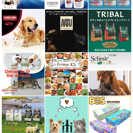
フィールドエイト
フォルツァ10 FORZA10
プライムケイズ さかい企画
ブリスミックス BLISMIX
プレスティージ PRESTIGE
プロデン ProDen
ベイリーコー Bailey+Co
ベッツソリューション VetSolution
ベッツラボ Vets Labo
ペットカインド PetKind
ペトコト PETOKOTO