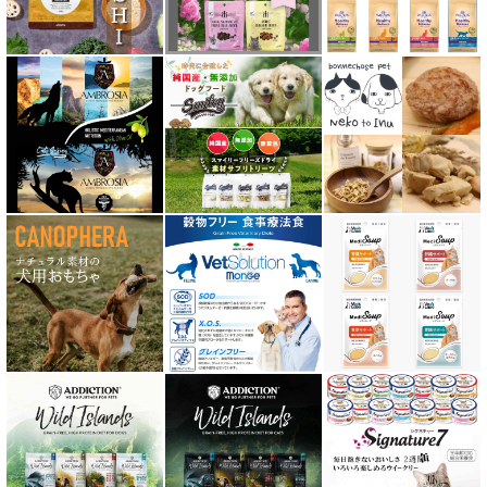
テラフェリス TerraFelis
テラカニス ハーバルヒーローズ
トライバル TRIBAL
ナチュラルコード NATURAL CODE
ナチュラルハーベスト Natural Harvest
Nanki Japan ナンキジャパン
ニュートライプ NUTRIPE
ｐＨ バランス キャット ウォーター
ネイチャーベット NaturVet
バーキングヘッズ BARKING HEADS