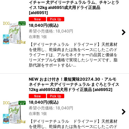
イチャー 犬デイリーナチュラル ラム、チキンとラ
イス 12kg ald6951成犬用ドライ正規品
[
ald6951
]
18,040
円
(税込)
希望小売価格
:
18,040
円
在庫数 1個
【デイリーナチュラル ドライフード】天然素材
を使用し、乾燥肉または魚をベースにしたこのド
ライフードは、アルモネイチャーの品質と価値を
リーズナブルな価格で実現したシリーズです。脂
肪代謝をサポートするL-…
NEW おまけ付き！最短賞味2027.4.30・アルモ
ネイチャー 犬デイリーナチュラル まぐろとライス
12kg ald6952成犬用ドライ正規品
[
ald6952
]
18,040
円
(税込)
希望小売価格
:
18,040
円
在庫数 1個
【デイリーナチュラル ドライフード】天然素材
を使用し、乾燥肉または魚をベースにしたこのド