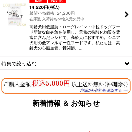
14,520
円
(税込)
希望小売価格
:
24,200
円
在庫数 入荷待ちor輸入元欠品中
高齢犬用低脂肪・ローグレイン・中粒ドッグフー
ド新鮮な白身魚を使用し、天然の抗酸化物質を豊
富に含んだレシピで、高齢犬におすすめ。シニア
犬用の低アレルギー性フードです。私たちは、高
齢犬の心臓血管、骨関節、…
特集で絞り込む
なちゅのオリジナルセット
お試しドライフード少量パック犬用
新着情報 ＆ お知らせ
お試しドライフード少量パック猫用