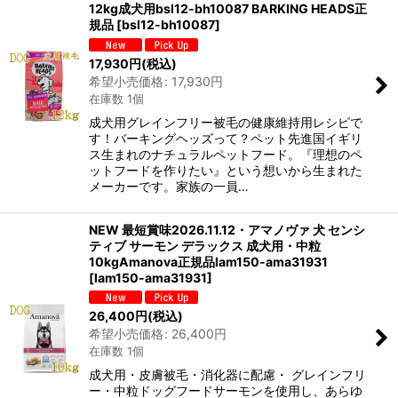
12kg成犬用bsl12-bh10087 BARKING HEADS正
規品
[
bsl12-bh10087
]
17,930
円
(税込)
希望小売価格
:
17,930
円
在庫数 1個
成犬用グレインフリー被毛の健康維持用レシピで
す！バーキングヘッズって？ペット先進国イギリ
ス生まれのナチュラルペットフード。『理想のペ
ットフードを作りたい』という想いから生まれた
メーカーです。家族の一員…
NEW 最短賞味2026.11.12・アマノヴァ 犬 センシ
ティブ サーモン デラックス 成犬用・中粒
10kgAmanova正規品lam150-ama31931
[
lam150-ama31931
]
26,400
円
(税込)
希望小売価格
:
26,400
円
在庫数 1個
成犬用・皮膚被毛・消化器に配慮・ グレインフリ
ー・中粒ドッグフードサーモンを使用し、あらゆ