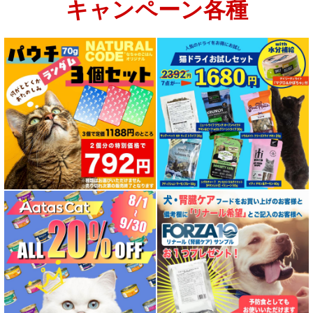
キャンペーン各種
特集：大型犬＆多頭飼い用：セット＆大袋ドッグフード
特集 グリーントライプ（第４胃）とは
特集 フリーズドライ
特集 エアドライフード
特殊製法のドッグフード
特殊製法のキャットフード
全年齢対応 フード for DOG
パピー用 フード for DOG