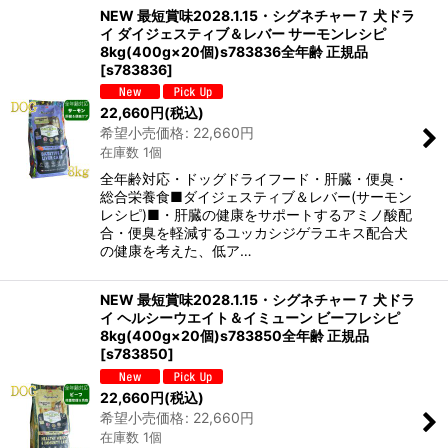
NEW 最短賞味2028.1.15・シグネチャー７ 犬ドラ
イ ダイジェスティブ＆レバー サーモンレシピ
8kg(400g×20個)s783836全年齢 正規品
[
s783836
]
22,660
円
(税込)
希望小売価格
:
22,660
円
在庫数 1個
全年齢対応・ドッグドライフード・肝臓・便臭・
総合栄養食■ダイジェスティブ＆レバー(サーモン
レシピ)■・肝臓の健康をサポートするアミノ酸配
合・便臭を軽減するユッカシジゲラエキス配合犬
の健康を考えた、低ア…
NEW 最短賞味2028.1.15・シグネチャー７ 犬ドラ
イ ヘルシーウエイト＆イミューン ビーフレシピ
8kg(400g×20個)s783850全年齢 正規品
[
s783850
]
22,660
円
(税込)
希望小売価格
:
22,660
円
在庫数 1個