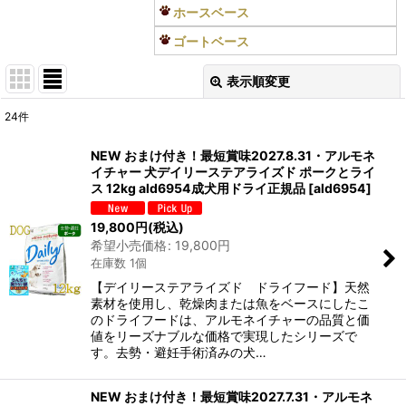
ホースベース
ゴートベース
表示順変更
閉じる
24
件
表示数
:
NEW おまけ付き！最短賞味2027.8.31・アルモネ
イチャー 犬デイリーステアライズド ポークとライ
在庫あり
ス 12kg ald6954成犬用ドライ正規品
[
ald6954
]
並び順
:
19,800
円
(税込)
希望小売価格
:
19,800
円
在庫数 1個
絞り込む
【デイリーステアライズド ドライフード】天然
素材を使用し、乾燥肉または魚をベースにしたこ
のドライフードは、アルモネイチャーの品質と価
値をリーズナブルな価格で実現したシリーズで
す。去勢・避妊手術済みの犬…
NEW おまけ付き！最短賞味2027.7.31・アルモネ