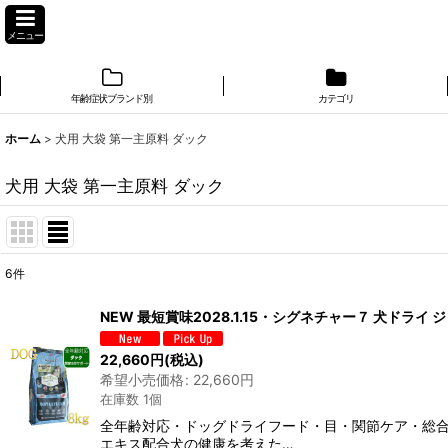
メニュー
年齢症状ブランド別
カテゴリ
ホーム
>
犬用 大袋 第一主原料 ダック
犬用 大袋 第一主原料 ダック
6
件
表示数
:
NEW 最短賞味2028.1.15・シグネチャー７ 犬ドライ 
在庫あり
22,660
円
(税込)
希望小売価格
:
22,660
円
並び順
:
在庫数 1個
全年齢対応・ドッグドライフード・目・関節ケア・総合
エキス配合犬の健康を考えた…