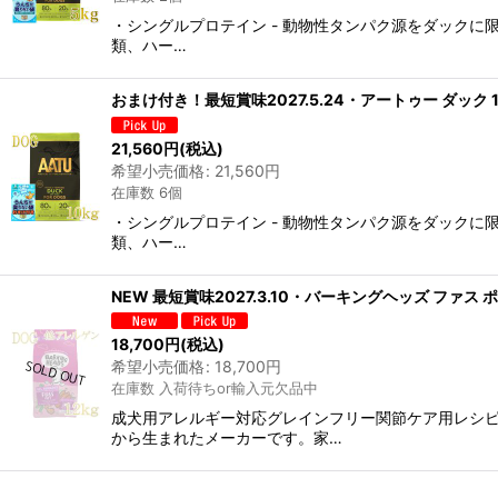
・シングルプロテイン - 動物性タンパク源をダックに限
類、ハー…
おまけ付き！最短賞味2027.5.24・アートゥー ダック 1
21,560
円
(税込)
希望小売価格
:
21,560
円
在庫数 6個
・シングルプロテイン - 動物性タンパク源をダックに限
類、ハー…
NEW 最短賞味2027.3.10・バーキングヘッズ ファス ポッ
18,700
円
(税込)
希望小売価格
:
18,700
円
在庫数 入荷待ちor輸入元欠品中
成犬用アレルギー対応グレインフリー関節ケア用レシ
から生まれたメーカーです。家…