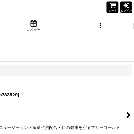
カート
ログイン
カレンダー
閉じる
s783829
]
るニュージーランド産緑イ貝配合・目の健康を守るマリーゴールド