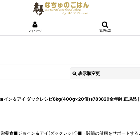
マイページ
商品検索
表示順変更
ジョイン＆アイ ダックレシピ8kg(400g×20個)s783829全年齢 正規品
[
栄養食■ジョイン＆アイ(ダックレシピ)■・関節の健康をサポートす
絞り込む