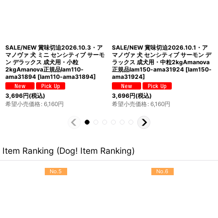
SALE/NEW 賞味切迫2026.11.6・ア
SALE/NEW 賞味切迫2026.11.6・ア
マノヴァ 高齢犬 マチュア ミニ フィッ
マノヴァ 高齢犬 マチュア ミニ フィッ
シュ デリカシー シニア犬用・小粒
シュ デリカシー シニア犬用・小粒
500gAmanova正規品lam132-
2kgAmanova正規品lam132-
ama76710
[
lam132-ama76710
]
ama76727
[
lam132-ama76727
]
1,771
円
(税込)
4,158
円
(税込)
希望小売価格
:
2,530
円
希望小売価格
:
5,940
円
Item Ranking (Dog! Item Ranking)
No.5
No.6