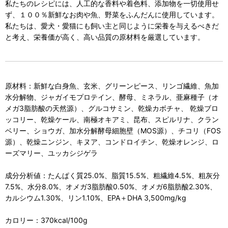
私たちのレシピには、人工的な香料や着色料、添加物を一切使用せ
ず、１００％新鮮なお肉や魚、野菜をふんだんに使用しています。
私たちは、愛犬・愛猫にも飼い主と同じように栄養を与えるべきだ
と考え、栄養価が高く、高い品質の原材料を厳選しています。
原材料：新鮮な白身魚、玄米、グリーンピース、リンゴ繊維、魚加
水分解物、ジャガイモプロテイン、酵母、ミネラル、亜麻種子（オ
メガ3脂肪酸の天然源）、グルコサミン、乾燥カボチャ、 乾燥ブロ
ッコリー、乾燥ケール、南極オキアミ、昆布、スピルリナ、クラン
ベリー、ショウガ、加水分解酵母細胞壁（MOS源）、チコリ（FOS
源）、乾燥ニンジン、キヌア、コンドロイチン、乾燥オレンジ、ロ
ーズマリー、ユッカシジゲラ
成分分析値：たんぱく質25.0%、脂質15.5%、粗繊維4.5%、粗灰分
7.5%、水分8.0%、オメガ3脂肪酸0.50%、オメガ6脂肪酸2.30%、
カルシウム1.30%、リン1.10%、EPA＋DHA 3,500mg/kg
カロリー：370kcal/100g