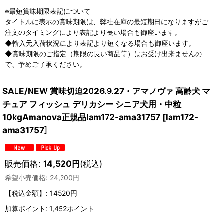
※最短賞味期限表記について
タイトルに表示の賞味期限は、弊社在庫の最短期日になりますがご
注文のタイミングにより表記より長い場合も御座います。
◆輸入元入荷状況により表記より短くなる場合も御座います。
◆賞味期限のご指定（期限の長い商品等）はお受け出来ませんの
で、予めご了承ください。
SALE/NEW 賞味切迫2026.9.27・アマノヴァ 高齢犬 マ
チュア フィッシュ デリカシー シニア犬用・中粒
10kgAmanova正規品lam172-ama31757
[
lam172-
ama31757
]
販売価格
:
14,520
円
(税込)
希望小売価格
:
24,200
円
【税込金額】
:
14520円
加算ポイント: 1,452ポイント