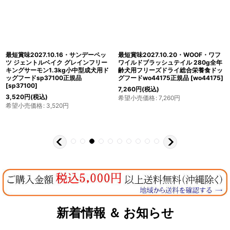
最短賞味2027.10.16・サンデーペッ
最短賞味2027.10.20・WOOF・ワフ
ツ ジェントルベイク グレインフリー
ワイルドブラッシュテイル 280g全年
キングサーモン1.3kg小中型成犬用ド
齢犬用フリーズドライ総合栄養食ドッ
ッグフードsp37100正規品
グフードwo44175正規品
[
wo44175
]
[
sp37100
]
7,260
円
(税込)
3,520
円
(税込)
希望小売価格
:
7,260
円
希望小売価格
:
3,520
円
新着情報 ＆ お知らせ