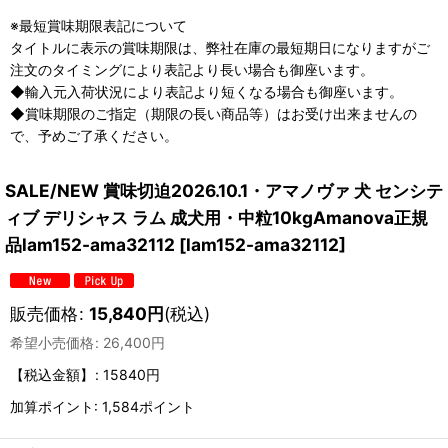
※最短賞味期限表記について
タイトルに表示の賞味期限は、弊社在庫の最短期日になりますがご
注文のタイミングにより表記より長い場合も御座います。
◆輸入元入荷状況により表記より短くなる場合も御座います。
◆賞味期限のご指定（期限の長い商品等）はお受け出来ませんの
で、予めご了承ください。
SALE/NEW 賞味切迫2026.10.1・アマノヴァ 犬 センシテ
ィブ デリシャス ラム 成犬用・中粒10kgAmanova正規
品lam152-ama32112
[
lam152-ama32112
]
販売価格
:
15,840
円
(税込)
希望小売価格
:
26,400
円
【税込金額】
:
15840円
加算ポイント: 1,584ポイント