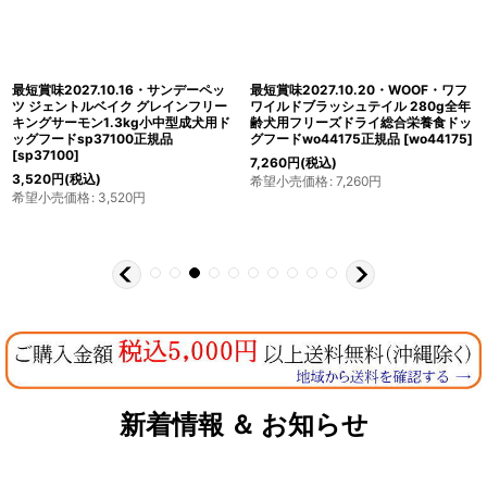
最短賞味2027.10.16・サンデーペッ
最短賞味2027.10.20・WOOF・ワフ
ツ ジェントルベイク グレインフリー
ワイルドブラッシュテイル 280g全年
キングサーモン1.3kg小中型成犬用ド
齢犬用フリーズドライ総合栄養食ドッ
ッグフードsp37100正規品
グフードwo44175正規品
[
wo44175
]
[
sp37100
]
7,260
円
(税込)
3,520
円
(税込)
希望小売価格
:
7,260
円
希望小売価格
:
3,520
円
新着情報 ＆ お知らせ