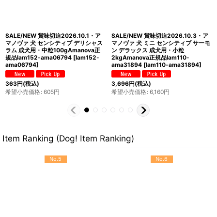
SALE/NEW 賞味切迫2026.10.2・ア
SALE/NEW 賞味切迫2026.10.29・
マノヴァ 犬 エクシジェント イベリア
アマノヴァ 犬 ダイジェスティブ ディ
ン ポーク 成犬用・中粒2kgAmanova
バイン ラビット成犬用・中粒
正規品lam151-ama31986
[
lam151-
2kgAmanova正規品lam153-
ama31986
]
ama32075
[
lam153-ama32075
]
3,696
円
(税込)
3,696
円
(税込)
希望小売価格
:
6,160
円
希望小売価格
:
6,160
円
Item Ranking (Dog! Item Ranking)
No.5
No.6