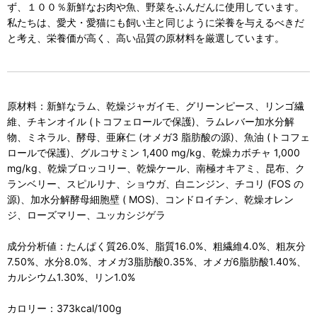
ず、１００％新鮮なお肉や魚、野菜をふんだんに使用しています。
私たちは、愛犬・愛猫にも飼い主と同じように栄養を与えるべきだ
と考え、栄養価が高く、高い品質の原材料を厳選しています。
原材料：新鮮なラム、乾燥ジャガイモ、グリーンピース、リンゴ繊
維、チキンオイル (トコフェロールで保護)、ラムレバー加水分解
物、ミネラル、酵母、亜麻仁 (オメガ3 脂肪酸の源)、魚油 (トコフェ
ロールで保護)、グルコサミン 1,400 mg/kg、乾燥カボチャ 1,000
mg/kg、乾燥ブロッコリー、乾燥ケール、南極オキアミ、昆布、ク
ランベリー、スピルリナ、ショウガ、白ニンジン、チコリ (FOS の
源)、加水分解酵母細胞壁 ( MOS)、コンドロイチン、乾燥オレン
ジ、ローズマリー、ユッカシジゲラ
成分分析値：たんぱく質26.0%、脂質16.0%、粗繊維4.0%、粗灰分
7.50%、水分8.0%、オメガ3脂肪酸0.35%、オメガ6脂肪酸1.40%、
カルシウム1.30%、リン1.0%
カロリー：373kcal/100g