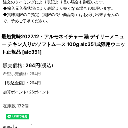
注文のタイミングにより表記より長い場合も御座います。
◆輸入元入荷状況により表記より短くなる場合も御座います。
◆賞味期限のご指定（期限の長い商品等）はお受け出来ませんの
で、予めご了承ください。
最短賞味2027.12・アルモネイチャー 猫 デイリーメニュ
ー チキン入りのソフトムース 100g alc351成猫用ウェッ
ト正規品
[
alc351
]
販売価格
:
264
円
(税込)
希望小売価格
:
264
円
【税込金額】
:
264円
加算ポイント: 26ポイント
在庫数 172個
数量
: