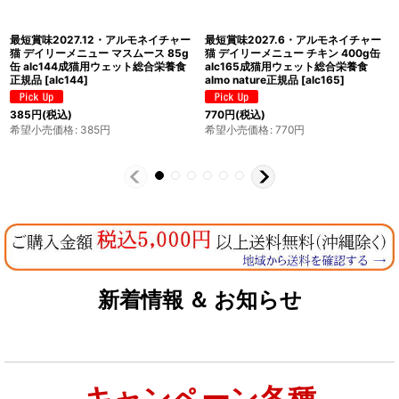
最短賞味2028.2・アルモネイチャー
最短賞味2027.12・アルモネイチャー
猫 デイリーメニュー サーモン入りの
猫 デイリーメニュー サーモン入りお
ソフトムース 100g alc352成猫用ウ
肉のムース 85g缶 alc158成猫用ウェ
ェット総合栄養食
[
alc352
]
ット総合栄養食キャットフード正規品
[
alc158
]
264
円
(税込)
385
円
(税込)
希望小売価格
:
264
円
希望小売価格
:
385
円
新着情報 ＆ お知らせ
キャンペーン各種