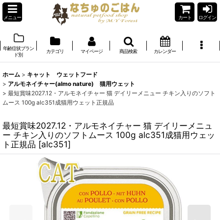
メニュー
カート
ログイン
年齢症状ブラン
カテゴリ
マイページ
商品検索
カレンダー
ド別
ホーム
>
キャット ウェットフード
>
アルモネイチャー(almo nature) 猫用ウェット
>
最短賞味2027.12・アルモネイチャー 猫 デイリーメニュー チキン入りのソフト
ムース 100g alc351成猫用ウェット正規品
最短賞味2027.12・アルモネイチャー 猫 デイリーメニュ
ー チキン入りのソフトムース 100g alc351成猫用ウェッ
ト正規品
[
alc351
]