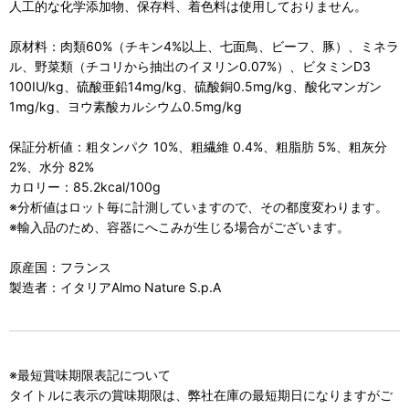
人工的な化学添加物、保存料、着色料は使用しておりません。
原材料：肉類60%（チキン4%以上、七面鳥、ビーフ、豚）、ミネラ
ル、野菜類（チコリから抽出のイヌリン0.07%）、ビタミンD3
100IU/kg、硫酸亜鉛14mg/kg、硫酸銅0.5mg/kg、酸化マンガン
1mg/kg、ヨウ素酸カルシウム0.5mg/kg
保証分析値：粗タンパク 10%、粗繊維 0.4%、粗脂肪 5%、粗灰分
2%、水分 82%
カロリー：85.2kcal/100g
※分析値はロット毎に計測していますので、その都度変わります。
※輸入品のため、容器にへこみが生じる場合がございます。
原産国：フランス
製造者：イタリアAlmo Nature S.p.A
※最短賞味期限表記について
タイトルに表示の賞味期限は、弊社在庫の最短期日になりますがご