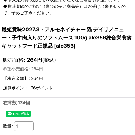
◆賞味期限のご指定（期限の長い商品等）はお受け出来ませんの
で、予めご了承ください。
最短賞味2027.3・アルモネイチャー 猫 デイリメニュ
ー・子牛肉入りのソフトムース 100g alc356総合栄養食
キャットフード正規品
[
alc356
]
販売価格
:
264
円
(税込)
希望小売価格
:
264
円
【税込金額】
:
264円
加算ポイント: 26ポイント
在庫数 174個
数量
: