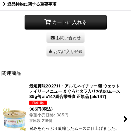
返品特約に関する重要事項
カートに入れる
お問い合わせ
お気に入り登録
関連商品
最短賞味2027.11・アルモネイチャー 猫 ウェット
デイリーメニュー まぐろとタラ入りお肉のムース
85g缶 alc147総合栄養食 正規品
[
alc147
]
385
円
(税込)
希望小売価格
:
385
円
在庫数 216個
旨みをたっぷり凝縮したムースに仕上げました。