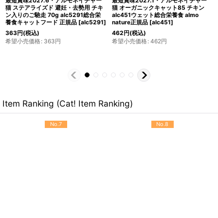
最短賞味2027.12・アルモネイチャー
最短賞味2027.11・アルモネイチャー
猫 デイリーメニュー サーモン入りお
猫 センシティブ フィッシュ入りお肉
肉のムース 85g缶 alc158成猫用ウェ
のご馳走 70g alc5294パウチ総合栄
ット総合栄養食キャットフード正規品
養食キャットフードalmo nature正規
[
alc158
]
品
[
alc5294
]
385
円
(税込)
407
円
(税込)
希望小売価格
:
385
円
希望小売価格
:
407
円
Item Ranking (Cat! Item Ranking)
No.7
No.8