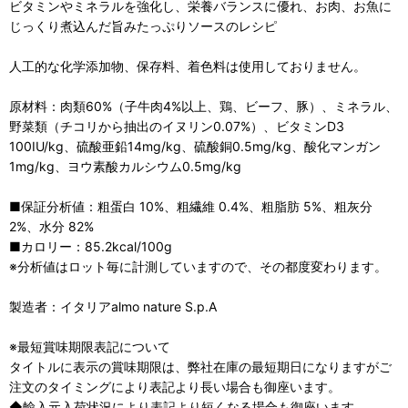
ビタミンやミネラルを強化し、栄養バランスに優れ、お肉、お魚に
じっくり煮込んだ旨みたっぷりソースのレシピ
人工的な化学添加物、保存料、着色料は使用しておりません。
原材料：肉類60%（子牛肉4%以上、鶏、ビーフ、豚）、ミネラル、
野菜類（チコリから抽出のイヌリン0.07%）、ビタミンD3
100IU/kg、硫酸亜鉛14mg/kg、硫酸銅0.5mg/kg、酸化マンガン
1mg/kg、ヨウ素酸カルシウム0.5mg/kg
■保証分析値：粗蛋白 10%、粗繊維 0.4%、粗脂肪 5%、粗灰分
2%、水分 82%
■カロリー：85.2kcal/100g
※分析値はロット毎に計測していますので、その都度変わります。
製造者：イタリアalmo nature S.p.A
※最短賞味期限表記について
タイトルに表示の賞味期限は、弊社在庫の最短期日になりますがご
注文のタイミングにより表記より長い場合も御座います。
◆輸入元入荷状況により表記より短くなる場合も御座います。