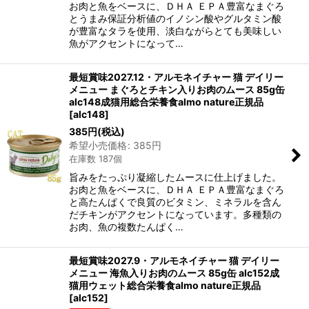
お肉と魚をベースに、ＤＨＡ ＥＰＡ豊富なまぐろ
とうまみ保証分析値のイノシン酸やグルタミン酸
が豊富なタラを使用、淡白ながらとても美味しい
魚がアクセントになって…
最短賞味2027.12・アルモネイチャー 猫 デイリー
メニュー まぐろとチキン入りお肉のムース 85g缶
alc148成猫用総合栄養食almo nature正規品
[
alc148
]
385
円
(税込)
希望小売価格
:
385
円
在庫数 187個
旨みをたっぷり凝縮したムースに仕上げました。
お肉と魚をベースに、ＤＨＡ ＥＰＡ豊富なまぐろ
と高たんぱくで良質のビタミン、ミネラルを含ん
だチキンがアクセントになっています。多種類の
お肉、魚の複数たんぱく…
最短賞味2027.9・アルモネイチャー 猫 デイリー
メニュー 海魚入りお肉のムース 85g缶 alc152成
猫用ウェット総合栄養食almo nature正規品
[
alc152
]