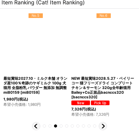
Item Ranking (Cat! Item Ranking)
No.5
No.6
最短賞味2027.10・ミルク本舗 オラン
NEW 最短賞味2028.5.27・ベイリー
ダ産100％奇跡のヤギミルク 100g 犬
コー 猫フリーズドライ コンプリート
猫用 全脂粉乳 パウダー 無添加 無調整
チキン＆サーモン 320g全年齢猫用
mi80159
[
mi80159
]
Bailey+Co正規品bacnccs320
[
bacnccs320
]
1,980
円
(税込)
希望小売価格
:
1,980
円
7,326
円
(税込)
希望小売価格
:
7,326
円