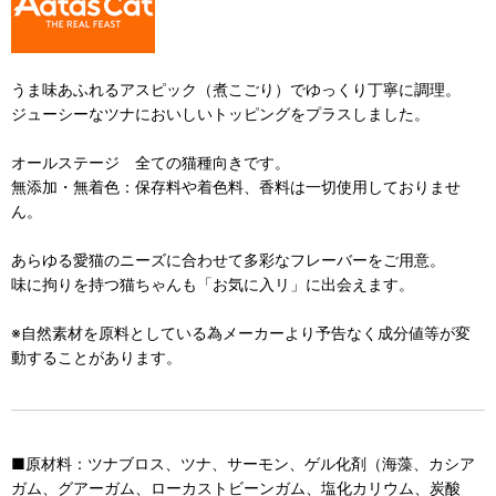
うま味あふれるアスピック（煮こごり）でゆっくり丁寧に調理。
ジューシーなツナにおいしいトッピングをプラスしました。
オールステージ 全ての猫種向きです。
無添加・無着色：保存料や着色料、香料は一切使用しておりませ
ん。
あらゆる愛猫のニーズに合わせて多彩なフレーバーをご用意。
味に拘りを持つ猫ちゃんも「お気に入リ」に出会えます。
※自然素材を原料としている為メーカーより予告なく成分値等が変
動することがあります。
■原材料：ツナブロス、ツナ、サーモン、ゲル化剤（海藻、カシア
ガム、グアーガム、ローカストビーンガム、塩化カリウム、炭酸