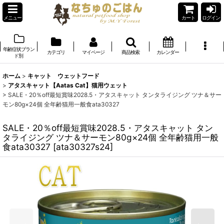
メニュー
カート
ログイン
年齢症状ブラン
カテゴリ
マイページ
商品検索
カレンダー
ド別
ホーム
>
キャット ウェットフード
>
アタスキャット【Aatas Cat】猫用ウェット
>
SALE・20％off最短賞味2028.5・アタスキャット タンタライジング ツナ＆サー
モン80g×24個 全年齢猫用一般食ata30327
SALE・20％off最短賞味2028.5・アタスキャット タン
タライジング ツナ＆サーモン80g×24個 全年齢猫用一般
食ata30327
[
ata30327s24
]