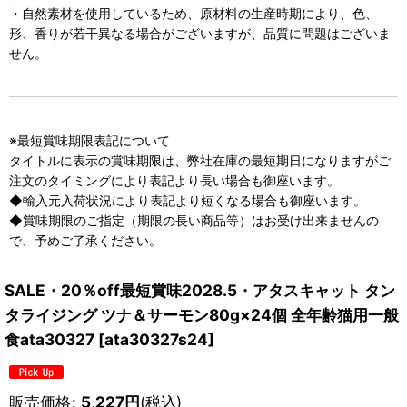
・自然素材を使用しているため、原材料の生産時期により、色、
形、香りが若干異なる場合がございますが、品質に問題はございま
せん。
※最短賞味期限表記について
タイトルに表示の賞味期限は、弊社在庫の最短期日になりますがご
注文のタイミングにより表記より長い場合も御座います。
◆輸入元入荷状況により表記より短くなる場合も御座います。
◆賞味期限のご指定（期限の長い商品等）はお受け出来ませんの
で、予めご了承ください。
SALE・20％off最短賞味2028.5・アタスキャット タン
タライジング ツナ＆サーモン80g×24個 全年齢猫用一般
食ata30327
[
ata30327s24
]
販売価格
:
5,227
円
(税込)