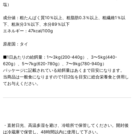
塩）
成分値：粗たんぱく質10％以上、粗脂肪0.3％以上、粗繊維1％以
下、粗灰分3％以下、水分89％以下
エネルギー：47kcal/100g
原産国：タイ
■1日あたリの給餌量：1〜3kg(200-440g）、3〜5kg(440-
620g）、5〜7kg(620-780g）、7〜9kg(780-940g）
パッケージに記載されている給餌量はあくまで目安になります。
当商品は一般食になりますので1日2缶を目安に総合栄養食と併用し
てお与えください。
・直射日光、高温多湿を避け、冷暗所で保管してください。開封後
は冷蔵庫で保管し、48時間以内に使用して下さい。