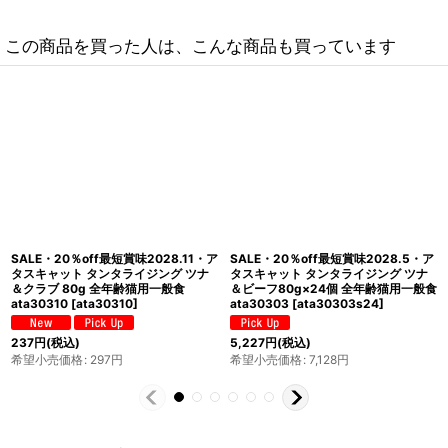
この商品を買った人は、こんな商品も買っています
SALE・20％off最短賞味2028.5・ア
SALE・20％off最短賞味2028.12・
タスキャット タンタライジング ツナ
アタスキャット タンタライジング ツ
＆サーモン80g 全年齢猫用一般食
ナ＆シーブリーム 80g 全年齢猫用一
ata30327
[
ata30327
]
般食ata30372
[
ata30372
]
237
円
(税込)
237
円
(税込)
希望小売価格
:
297
円
希望小売価格
:
297
円