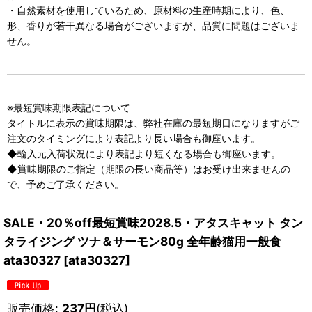
・自然素材を使用しているため、原材料の生産時期により、色、
形、香りが若干異なる場合がございますが、品質に問題はございま
せん。
※最短賞味期限表記について
タイトルに表示の賞味期限は、弊社在庫の最短期日になりますがご
注文のタイミングにより表記より長い場合も御座います。
◆輸入元入荷状況により表記より短くなる場合も御座います。
◆賞味期限のご指定（期限の長い商品等）はお受け出来ませんの
で、予めご了承ください。
SALE・20％off最短賞味2028.5・アタスキャット タン
タライジング ツナ＆サーモン80g 全年齢猫用一般食
ata30327
[
ata30327
]
販売価格
:
237
円
(税込)