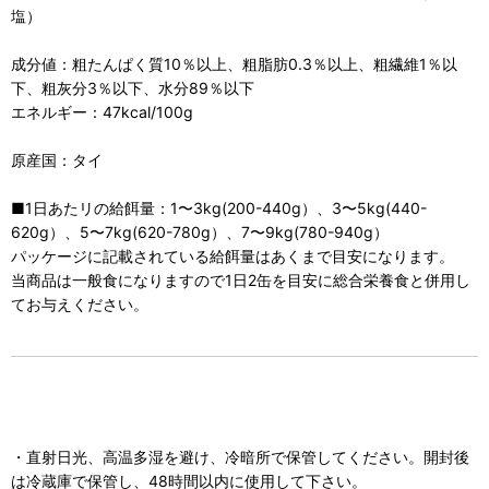
塩）
成分値：粗たんぱく質10％以上、粗脂肪0.3％以上、粗繊維1％以
下、粗灰分3％以下、水分89％以下
エネルギー：47kcal/100g
原産国：タイ
■1日あたリの給餌量：1〜3kg(200-440g）、3〜5kg(440-
620g）、5〜7kg(620-780g）、7〜9kg(780-940g）
パッケージに記載されている給餌量はあくまで目安になります。
当商品は一般食になりますので1日2缶を目安に総合栄養食と併用し
てお与えください。
・直射日光、高温多湿を避け、冷暗所で保管してください。開封後
は冷蔵庫で保管し、48時間以内に使用して下さい。