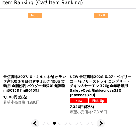
Item Ranking (Cat! Item Ranking)
No.5
No.6
最短賞味2027.10・ミルク本舗 オラン
NEW 最短賞味2028.5.27・ベイリー
ダ産100％奇跡のヤギミルク 100g 犬
コー 猫フリーズドライ コンプリート
猫用 全脂粉乳 パウダー 無添加 無調整
チキン＆サーモン 320g全年齢猫用
mi80159
[
mi80159
]
Bailey+Co正規品bacnccs320
[
bacnccs320
]
1,980
円
(税込)
希望小売価格
:
1,980
円
7,326
円
(税込)
希望小売価格
:
7,326
円