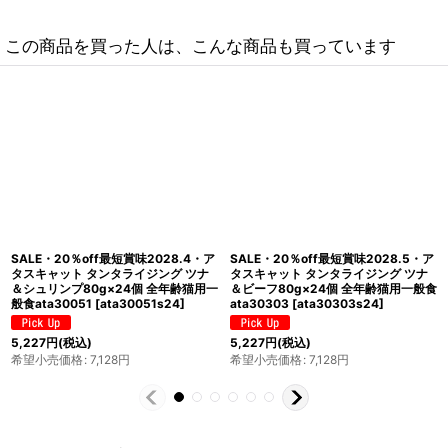
この商品を買った人は、こんな商品も買っています
SALE・20％off最短賞味2028.11・ア
SALE・20％off/最短賞味2028.12・
タスキャット タンタライジング ツナ
アタスキャット タンタライジング ツ
＆クラブ 80g 全年齢猫用一般食
ナ＆チキン80g×24個 全年齢猫用一般
ata30310
[
ata30310
]
食ata30044
[
ata30044s24
]
237
円
(税込)
5,227
円
(税込)
希望小売価格
:
297
円
希望小売価格
:
7,128
円