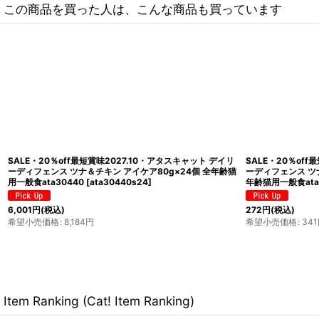
この商品を買った人は、こんな商品も買っています
キャット タンタ
SALE・20％off最短賞味2027.11・アタスキャット デイリ
SAL
ta30044
ーディフェンス ツナ＆チキン ユリナリー80g×24個 全年齢
ーディ
猫用一般食ata30433
[
ata30433s24
]
猫用一
6,001
円
(税込)
6,00
希望小売価格
:
8,184
円
希望
Item Ranking (Cat! Item Ranking)