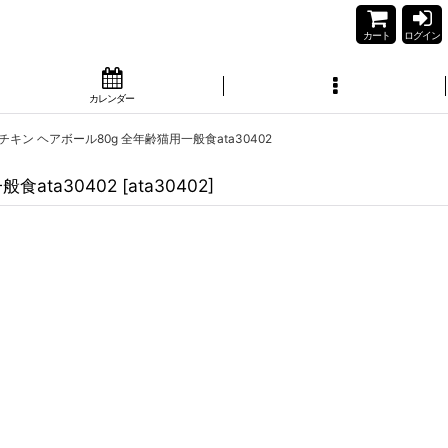
カート
ログイン
カレンダー
チキン ヘアボール80g 全年齢猫用一般食ata30402
食ata30402
[
ata30402
]