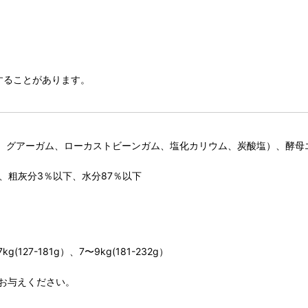
することがあります。
、グアーガム、ローカストビーンガム、塩化カリウム、炭酸塩）、酵母
下、粗灰分3％以下、水分87％以下
(127-181g）、7〜9kg(181-232g）
お与えください。