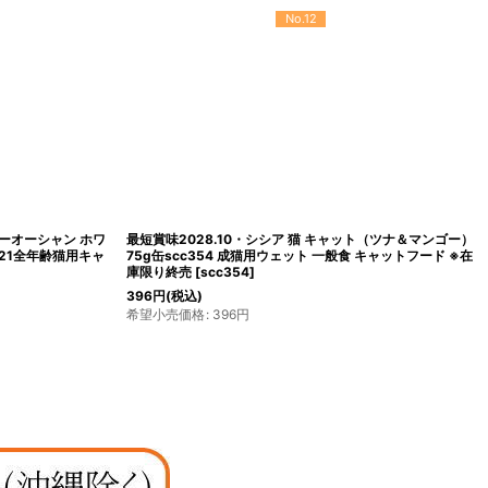
No.12
ニーオーシャン ホワ
最短賞味2028.10・シシア 猫 キャット（ツナ＆マンゴー）
21全年齢猫用キャ
75g缶scc354 成猫用ウェット 一般食 キャットフード ※在
庫限り終売
[
scc354
]
396
円
(税込)
希望小売価格
:
396
円