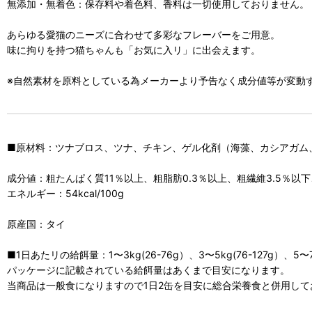
無添加・無着色：保存料や着色料、香料は一切使用しておりません。
あらゆる愛猫のニーズに合わせて多彩なフレーバーをご用意。
味に拘りを持つ猫ちゃんも「お気に入リ」に出会えます。
※自然素材を原料としている為メーカーより予告なく成分値等が変動
■原材料：ツナブロス、ツナ、チキン、ゲル化剤（海藻、カシアガム
成分値：粗たんぱく質11％以上、粗脂肪0.3％以上、粗繊維3.5％以
エネルギー：54kcal/100g
原産国：タイ
■1日あたリの給餌量：1〜3kg(26-76g）、3〜5kg(76-127g）、5〜7kg
パッケージに記載されている給餌量はあくまで目安になります。
当商品は一般食になりますので1日2缶を目安に総合栄養食と併用して