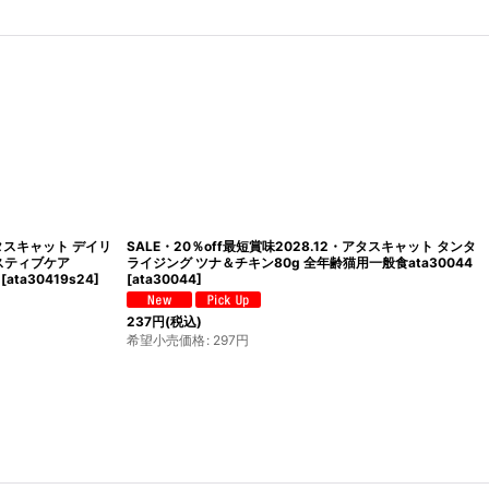
2027.10・アタスキャット デイリ
SALE・20％off最短賞味2027.10・アタスキ
キン フィーカルオードコントロー
ーディフェンス ツナ＆チキン フィーカルオード
食ata30457
ル80g 全年齢猫用一般食ata30457
[
ata30457
272
円
(税込)
希望小売価格
:
341
円