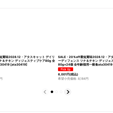
E・20％off最短賞味2028.3・アタスキャット デイリ
SALE・20％off最短賞味
フェンス ツナ＆チキン ヘアボール80g×24個 全年齢
ーディフェンス ツナ＆チ
般食ata30402
[
ata30402s24
]
ル80g×24個 全年齢猫用一般
[
ata30457s24
]
1
円
(税込)
6,001
円
(税込)
小売価格
:
8,184
円
希望小売価格
:
8,184
円