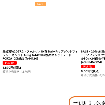
No.9
最短賞味2027.2・フォルツァ10 猫 Daily Pro アダルトフィ
SALE・20％off
ッシュ キャット 400g fo14120成猫用キャットフード
ーディフェンス ツ
FORZA10正規品
[
fo14120
]
ル80g×24個 全年
[
ata30457s24
]
1,870
円
(税込)
6,001
円
(税込)
希望小売価格
:
1,870
円
希望小売価格
:
8,18