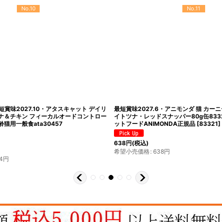
No.10
No.11
最短賞味2027.10・アタスキャット デイリ
最短賞味2027.6・アニモンダ 猫 カー
ナ＆チキン フィーカルオードコントロー
イトツナ・レッドスナッパー80g缶833
齢猫用一般食ata30457
ットフードANIMONDA正規品
[
83321
]
638
円
(税込)
希望小売価格
:
638
円
4
円