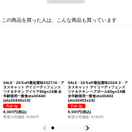
この商品を買った人は、こんな商品も買っています
SALE・20％off最短賞味2027.11・ア
SALE・20％off最短賞味2027.11・ア
タスキャット デイリーディフェンス
タスキャット デイリーディフェンス
ツナ＆チキン ユリナリー80g×24個
ツナ＆チキン スキン＆コート80g×24
全年齢猫用一般食ata30433
個 全年齢猫用一般食ata30426
[
ata30433s24
]
[
ata30426s24
]
6,001
円
(税込)
6,001
円
(税込)
希望小売価格
:
8,184
円
希望小売価格
:
8,184
円