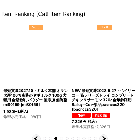
Item Ranking (Cat! Item Ranking)
No.5
No.6
最短賞味2027.10・ミルク本舗 オラン
NEW 最短賞味2028.5.27・ベイリー
ダ産100％奇跡のヤギミルク 100g 犬
コー 猫フリーズドライ コンプリート
猫用 全脂粉乳 パウダー 無添加 無調整
チキン＆サーモン 320g全年齢猫用
mi80159
[
mi80159
]
Bailey+Co正規品bacnccs320
[
bacnccs320
]
1,980
円
(税込)
希望小売価格
:
1,980
円
7,326
円
(税込)
希望小売価格
:
7,326
円