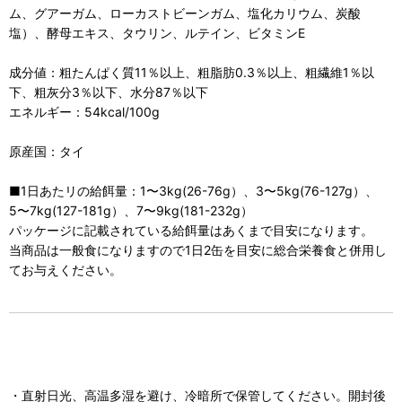
ム、グアーガム、ローカストビーンガム、塩化カリウム、炭酸
塩）、酵母エキス、タウリン、ルテイン、ビタミンE
成分値：粗たんぱく質11％以上、粗脂肪0.3％以上、粗繊維1％以
下、粗灰分3％以下、水分87％以下
エネルギー：54kcal/100g
原産国：タイ
■1日あたリの給餌量：1〜3kg(26-76g）、3〜5kg(76-127g）、
5〜7kg(127-181g）、7〜9kg(181-232g）
パッケージに記載されている給餌量はあくまで目安になります。
当商品は一般食になりますので1日2缶を目安に総合栄養食と併用し
てお与えください。
・直射日光、高温多湿を避け、冷暗所で保管してください。開封後