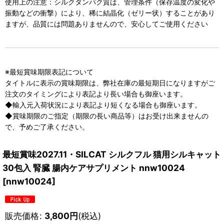
使用上の注意：シルクタンパク質は、管理条件（保存温度の変化や
振動などの衝撃）により、稀に結晶化（ゼリー状）することがあり
ますが、品質には問題ありませんので、安心してご使用ください
※最短賞味期限表記について
タイトルに表示の賞味期限は、弊社在庫の最短期日になりますがご
注文のタイミングにより表記より長い場合も御座います。
◆輸入元入荷状況により表記より短くなる場合も御座います。
◆賞味期限のご指定（期限の長い商品等）はお受け出来ませんの
で、予めご了承ください。
最短賞味2027.11・SILCAT シルクフル 猫用シルキャット
30包入 腎臓 腸内ケアサプリメント nnw10024
[
nnw10024
]
販売価格
:
3,800
円
(税込)