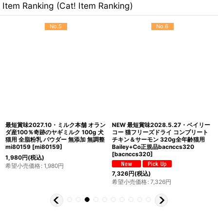
Item Ranking (Cat! Item Ranking)
No.5
No.6
最短賞味2027.10・ミルク本舗 オラン
NEW 最短賞味2028.5.27・ベイリー
ダ産100％奇跡のヤギミルク 100g 犬
コー 猫フリーズドライ コンプリート
猫用 全脂粉乳 パウダー 無添加 無調整
チキン＆サーモン 320g全年齢猫用
mi80159
[
mi80159
]
Bailey+Co正規品bacnccs320
[
bacnccs320
]
1,980
円
(税込)
希望小売価格
:
1,980
円
7,326
円
(税込)
希望小売価格
:
7,326
円