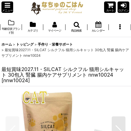
メニュー
カート
ログイン
年齢症状ブラン
カテゴリ
マイページ
商品検索
カレンダー
ド別
ホーム
>
トッピング
>
手作り・栄養サポート
>
最短賞味2027.11・SILCAT シルクフル 猫用シルキャット 30包入 腎臓 腸内ケア
サプリメント nnw10024
最短賞味2027.11・SILCAT シルクフル 猫用シルキャッ
ト 30包入 腎臓 腸内ケアサプリメント nnw10024
[
nnw10024
]