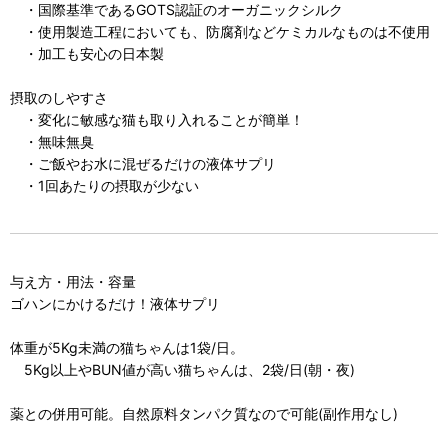
・国際基準であるGOTS認証のオーガニックシルク
・使用製造工程においても、防腐剤などケミカルなものは不使用
・加工も安心の日本製
摂取のしやすさ
・変化に敏感な猫も取り入れることが簡単！
・無味無臭
・ご飯やお水に混ぜるだけの液体サプリ
・1回あたりの摂取が少ない
与え方・用法・容量
ゴハンにかけるだけ！液体サプリ
体重が5Kg未満の猫ちゃんは1袋/日。
5Kg以上やBUN値が高い猫ちゃんは、2袋/日(朝・夜)
薬との併用可能。自然原料タンパク質なので可能(副作用なし)