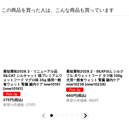
この商品を買った人は、こんな商品も買っています
最短賞味2028.3・リニューアル品
NEW 最短賞味2028.5・SILCAT シル
SILCAT シルキャット 猫プレミアムウ
キャット 猫用しるるんピューレ ヤギ
ェットフード チキン味 35g×12個セ
ミルク10g×4本 猫用一般食ウェット
ット 猫用一般食ウェット 腎臓 腸内ケ
腎臓 腸内ケア nnw10468
ア nnw10215
[
nnw10215
]
[
nnw10468
]
3,300
円
(税込)
770
円
(税込)
希望小売価格
:
3,300
円
希望小売価格
:
770
円