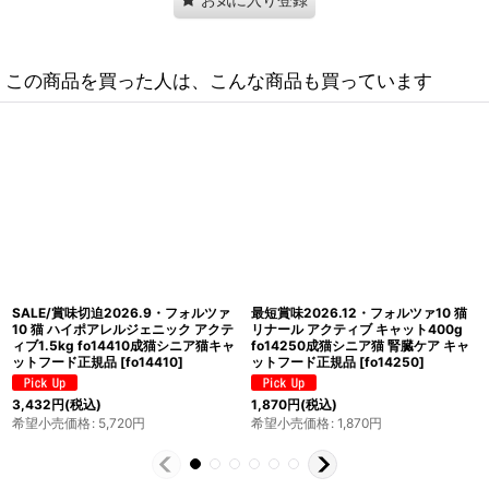
この商品を買った人は、こんな商品も買っています
最短賞味2027.4・フォルツァ10 犬ミ
最短賞味2027.5・フォルツァ10 猫 ウ
二 エコー アクティブ小粒 250g
リナリー アクティブ400g fo14304
fo72261耳管・外耳ケアFORZA10正
成猫用 尿路結石ケア キャットフード
規品
[
fo72261
]
正規品
[
fo14304
]
1,100
円
(税込)
1,870
円
(税込)
希望小売価格
:
1,100
円
希望小売価格
:
1,870
円