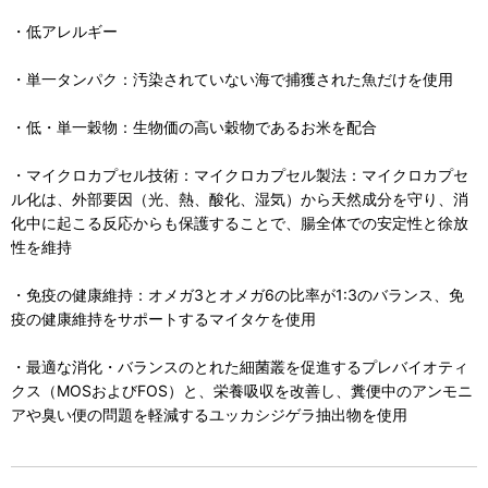
・低アレルギー
・単一タンパク：汚染されていない海で捕獲された魚だけを使用
・低・単一穀物：生物価の高い穀物であるお米を配合
・マイクロカプセル技術：マイクロカプセル製法：マイクロカプセ
ル化は、外部要因（光、熱、酸化、湿気）から天然成分を守り、消
化中に起こる反応からも保護することで、腸全体での安定性と徐放
性を維持
・免疫の健康維持：オメガ3とオメガ6の比率が1:3のバランス、免
疫の健康維持をサポートするマイタケを使用
・最適な消化・バランスのとれた細菌叢を促進するプレバイオティ
クス（MOSおよびFOS）と、栄養吸収を改善し、糞便中のアンモニ
アや臭い便の問題を軽減するユッカシジゲラ抽出物を使用