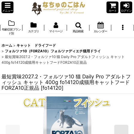
メニュー
カート
ログイン
年齢症状ブラン
カテゴリ
マイページ
商品検索
カレンダー
ド別
ホーム
>
キャット ドライフード
>
フォルツァ10（FORZA10）フォルツァディエチ猫用ドライ
>
最短賞味2027.2・フォルツァ10 猫 Daily Pro アダルトフィッシュ キャット
400g fo14120成猫用キャットフードFORZA10正規品
最短賞味2027.2・フォルツァ10 猫 Daily Pro アダルトフ
ィッシュ キャット 400g fo14120成猫用キャットフード
FORZA10正規品
[
fo14120
]