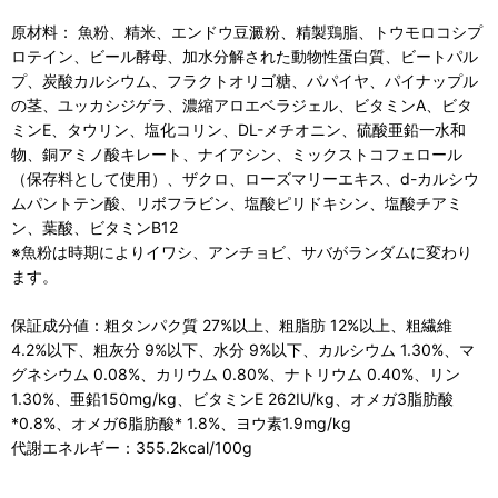
原材料： 魚粉、精米、エンドウ豆澱粉、精製鶏脂、トウモロコシプ
ロテイン、ビール酵母、加水分解された動物性蛋白質、ビートパル
プ、炭酸カルシウム、フラクトオリゴ糖、パパイヤ、パイナップル
の茎、ユッカシジゲラ、濃縮アロエベラジェル、ビタミンA、ビタ
ミンE、タウリン、塩化コリン、DL-メチオニン、硫酸亜鉛一水和
物、銅アミノ酸キレート、ナイアシン、ミックストコフェロール
（保存料として使用）、ザクロ、ローズマリーエキス、d-カルシウ
ムパントテン酸、リボフラビン、塩酸ピリドキシン、塩酸チアミ
ン、葉酸、ビタミンB12
※魚粉は時期によりイワシ、アンチョビ、サバがランダムに変わり
ます。
保証成分値：粗タンパク質 27%以上、粗脂肪 12%以上、粗繊維
4.2%以下、粗灰分 9%以下、水分 9%以下、カルシウム 1.30%、マ
グネシウム 0.08%、カリウム 0.80%、ナトリウム 0.40%、リン
1.30%、亜鉛150mg/kg、ビタミンE 262IU/kg、オメガ3脂肪酸
*0.8%、オメガ6脂肪酸* 1.8%、ヨウ素1.9mg/kg
代謝エネルギー：355.2kcal/100g