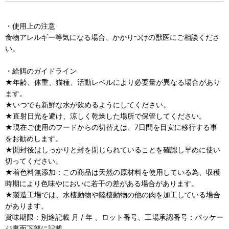
・使用上の注意
食物アレルギー等気になる場合、かかりつけの獣医にご相談くださ
い。
・給餌のガイドライン
★年齢、体重、猫種、活動レベルにより必要量が異なる場合があり
ます。
★いつでも新鮮な水が飲めるようにしてください。
★直射日光を避け、涼しく乾燥した場所で保管してください。
★現在ご使用のフードからの切替えは、7日間を目安に移行する事
をお勧めします。
★開封後はしっかりと封を閉じられていることを確認し早めに使い
切ってください。
★着色料無添加：この商品は天然の原材料を使用している為、収穫
時期により色味やにおいに若干の差がある場合があります。
★製造工場では、水棲動物や陸棲動物の他の肉を加工している場合
があります。
賞味期限：別途記載 月 / 年 、ロット番号、工場承認番号：パッケー
ジ裏面下部に記載。