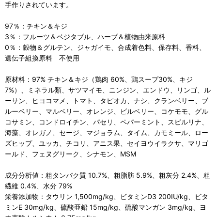
手作りされています。
97％：チキン＆キジ
3％：フルーツ＆ベジタブル、ハーブ＆植物由来原料
0％：穀物＆グルテン、ジャガイモ、合成着色料、保存料、香料、
遺伝子組換原料 不使用
原材料：97% チキン＆キジ（鶏肉 60%、鶏スープ30%、キジ
7%）、ミネラル類、サツマイモ、ニンジン、エンドウ、リンゴ、ル
ーサン、ヒヨコマメ、トマト、タピオカ、ナシ、クランベリー、ブ
ルーベリー、マルベリー、オレンジ、ビルベリー、コケモモ、グル
コサミン、コンドロイチン、パセリ、ペパーミント、スピルリナ、
海藻、オレガノ、セージ、マジョラム、タイム、カモミール、ロー
ズヒップ、ユッカ、チコリ、アニス果、セイヨウイラクサ、マリゴ
ールド、フェヌグリーク、シナモン、MSM
成分分析値：粗タンパク質 10.7%、粗脂肪 5.9%、粗灰分 2.4%、粗
繊維 0.4%、水分 79%
栄養添加物：タウリン 1,500mg/kg、ビタミンD3 200IU/kg、ビタ
ミンE 30mg/kg、硫酸亜鉛 15mg/kg、硫酸マンガン 3mg/kg、ヨ