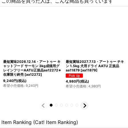
この商品を買った人は、こんな商品も買っています
最短賞味2027.9・AATU アートゥー
最短賞味2027.10・ワイルドランド
90％ポーク＆ワイルドボア 400g缶
Bio チキン＆サーモン クランベリー
成犬用ウェット 総合栄養食 正規品
85gパウチwl06693成猫用総合栄養
aa13521
[
aa13521
]
食/オーガニック ※在庫限り終売
[
wl06693
]
980
円
(税込)
500
円
(税込)
希望小売価格
:
980
円
希望小売価格
:
500
円
Item Ranking (Cat! Item Ranking)