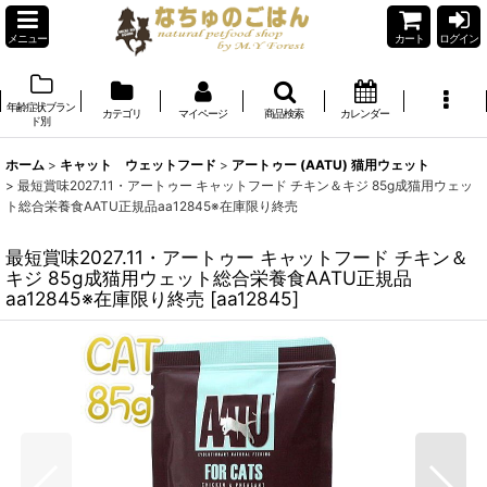
メニュー
カート
ログイン
年齢症状ブラン
カテゴリ
マイページ
商品検索
カレンダー
ド別
ホーム
>
キャット ウェットフード
>
アートゥー (AATU) 猫用ウェット
>
最短賞味2027.11・アートゥー キャットフード チキン＆キジ 85g成猫用ウェッ
ト総合栄養食AATU正規品aa12845※在庫限り終売
最短賞味2027.11・アートゥー キャットフード チキン＆
キジ 85g成猫用ウェット総合栄養食AATU正規品
aa12845※在庫限り終売
[
aa12845
]