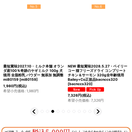
No.5
No.6
最短賞味2027.10・ミルク本舗 オラン
NEW 最短賞味2028.5.27・ベイリー
ダ産100％奇跡のヤギミルク 100g 犬
コー 猫フリーズドライ コンプリート
猫用 全脂粉乳 パウダー 無添加 無調整
チキン＆サーモン 320g全年齢猫用
mi80159
[
mi80159
]
Bailey+Co正規品bacnccs320
[
bacnccs320
]
1,980
円
(税込)
希望小売価格
:
1,980
円
7,326
円
(税込)
希望小売価格
:
7,326
円