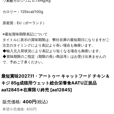
ウ素酸カルシウム 0.75mg/kg
カロリー：125kcal/100g
原産国：EU（ポーランド）
※最短賞味期限表記について
タイトルに表示の賞味期限は、弊社在庫の最短期日になりますがご
注文のタイミングにより表記より長い場合も御座います。
◆輸入元入荷状況により表記より短くなる場合も御座います。
◆賞味期限のご指定（期限の長い商品等）はお受け出来ませんの
で、予めご了承ください。
最短賞味2027.11・アートゥー キャットフード チキン＆
キジ 85g成猫用ウェット総合栄養食AATU正規品
aa12845※在庫限り終売
[
aa12845
]
販売価格
:
400
円
(税込)
希望小売価格
:
400
円