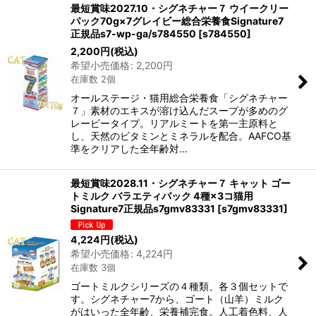
最短賞味2027.10・シグネチャー７ ウイークリー
パック70g×7グレイビー総合栄養食Signature7
正規品s7-wp-ga/s784550
[
s784550
]
2,200
円
(税込)
希望小売価格
:
2,200
円
在庫数 2個
オールステージ・猫用総合栄養食「シグネチャー
７」素材のエキスが溶け込んだスープが多めのグ
レービータイプ。リアルミートを第一主原料と
し、天然のビタミンとミネラルを配合。AAFCO基
準をクリアした全年齢対…
最短賞味2028.11・シグネチャー７ キャット ゴー
トミルク バラエティパック 4種×3コ猫用
Signature7正規品s7gmv83331
[
s7gmv83331
]
4,224
円
(税込)
希望小売価格
:
4,224
円
在庫数 3個
ゴートミルクシリーズの４種類、各３個セットで
す。シグネチャー7から、ゴート（山羊）ミルク
がはいった全年齢、栄養補完食。人工着色料、人