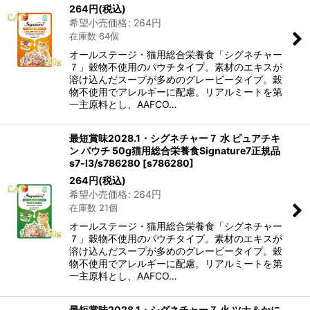
264
円
(税込)
希望小売価格
:
264
円
在庫数 64個
オールステージ・猫用総合栄養食「シグネチャー
７」穀物不使用のパウチタイプ。素材のエキスが
溶け込んだスープが多めのグレービータイプ。穀
物不使用でアレルギーに配慮。リアルミートを第
一主原料とし、AAFCO…
最短賞味2028.1・シグネチャー７ 水 ピュアチキ
ン パウチ 50g猫用総合栄養食Signature7正規品
s7-l3/s786280
[
s786280
]
264
円
(税込)
希望小売価格
:
264
円
在庫数 21個
オールステージ・猫用総合栄養食「シグネチャー
７」穀物不使用のパウチタイプ。素材のエキスが
溶け込んだスープが多めのグレービータイプ。穀
物不使用でアレルギーに配慮。リアルミートを第
一主原料とし、AAFCO…
最短賞味2028.1・シグネチャー７ 火 ツナ＆かに