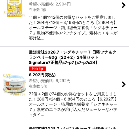
希望小売価格
:
2,904
円
在庫数 1個
11個＋1個で12個のお得なセットをご用意しまし
た！264円×12個＝3,168円のところ【2,904円】
オールステージ・猫用総合栄養食「シグネチャー
７」穀物不使用のパウチタイプ。素材のエキスが
溶け込…
最短賞味2028.7・シグネチャー７ 日曜ツナ＆ク
ランベリー80g（22＋2）24個セット
Signature7正規品s7-p7
[
s7-p7s24
]
6,292
円
(税込)
希望小売価格
:
6,292
円
在庫数 3個
22個＋2個で24個のお得なセットをご用意しまし
た！286円×24個＝6,864円のところ【6,292円】
オールステージ・猫用総合栄養食「シグネチャー
７」素材のエキスが溶け込んだジューシーなパテ
ィタイ…
最短賞味2028.7・シグネチャー７ 土曜チキン＆