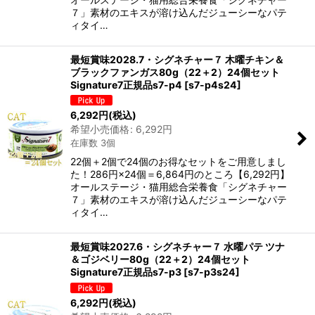
７」素材のエキスが溶け込んだジューシーなパテ
ィタイ…
最短賞味2028.7・シグネチャー７ 木曜チキン＆
ブラックファンガス80g（22＋2）24個セット
Signature7正規品s7-p4
[
s7-p4s24
]
6,292
円
(税込)
希望小売価格
:
6,292
円
在庫数 3個
22個＋2個で24個のお得なセットをご用意しまし
た！286円×24個＝6,864円のところ【6,292円】
オールステージ・猫用総合栄養食「シグネチャー
７」素材のエキスが溶け込んだジューシーなパテ
ィタイ…
最短賞味2027.6・シグネチャー７ 水曜パテ ツナ
＆ゴジベリー80g（22＋2）24個セット
Signature7正規品s7-p3
[
s7-p3s24
]
6,292
円
(税込)