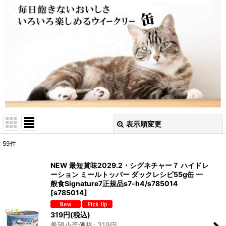
表示順変更
閉じる
59
件
表示数
:
NEW 最短賞味2029.2・シグネチャー７ ハイドレ
ーション ミールトッパー ダックレシピ55g缶 一
在庫あり
般食Signature7正規品s7-h4/s785014
[
s785014
]
並び順
:
319
円
(税込)
希望小売価格
:
319
円
絞り込む