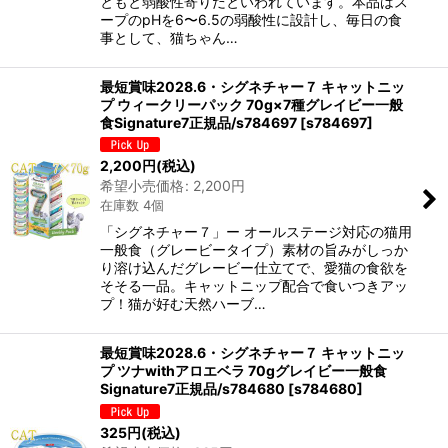
ともと弱酸性寄りだといわれています。本品はス
ープのpHを6〜6.5の弱酸性に設計し、毎日の食
事として、猫ちゃん…
最短賞味2028.6・シグネチャー７ キャットニッ
プ ウィークリーパック 70g×7種グレイビー一般
食Signature7正規品/s784697
[
s784697
]
2,200
円
(税込)
希望小売価格
:
2,200
円
在庫数 4個
「シグネチャー７」ー オールステージ対応の猫用
一般食（グレービータイプ）素材の旨みがしっか
り溶け込んだグレービー仕立てで、愛猫の食欲を
そそる一品。キャットニップ配合で食いつきアッ
プ！猫が好む天然ハーブ…
最短賞味2028.6・シグネチャー７ キャットニッ
プ ツナwithアロエベラ 70gグレイビー一般食
Signature7正規品/s784680
[
s784680
]
325
円
(税込)