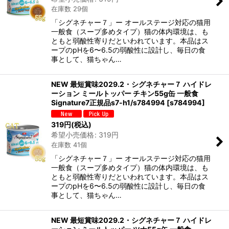
在庫数 29個
「シグネチャー７」ー オールステージ対応の猫用
一般食（スープ多めタイプ）猫の体内環境は、も
ともと弱酸性寄りだといわれています。本品はス
ープのpHを6〜6.5の弱酸性に設計し、毎日の食
事として、猫ちゃん…
NEW 最短賞味2029.2・シグネチャー７ ハイドレ
ーション ミールトッパー チキン55g缶 一般食
Signature7正規品s7-h1/s784994
[
s784994
]
319
円
(税込)
希望小売価格
:
319
円
在庫数 41個
「シグネチャー７」ー オールステージ対応の猫用
一般食（スープ多めタイプ）猫の体内環境は、も
ともと弱酸性寄りだといわれています。本品はス
ープのpHを6〜6.5の弱酸性に設計し、毎日の食
事として、猫ちゃん…
NEW 最短賞味2029.2・シグネチャー７ ハイドレ