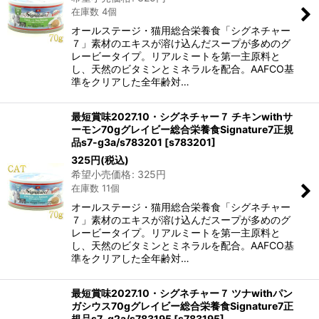
在庫数 4個
オールステージ・猫用総合栄養食「シグネチャー
７」素材のエキスが溶け込んだスープが多めのグ
レービータイプ。リアルミートを第一主原料と
し、天然のビタミンとミネラルを配合。AAFCO基
準をクリアした全年齢対…
最短賞味2027.10・シグネチャー７ チキンwithサ
ーモン70gグレイビー総合栄養食Signature7正規
品s7-g3a/s783201
[
s783201
]
325
円
(税込)
希望小売価格
:
325
円
在庫数 11個
オールステージ・猫用総合栄養食「シグネチャー
７」素材のエキスが溶け込んだスープが多めのグ
レービータイプ。リアルミートを第一主原料と
し、天然のビタミンとミネラルを配合。AAFCO基
準をクリアした全年齢対…
最短賞味2027.10・シグネチャー７ ツナwithパン
ガシウス70gグレイビー総合栄養食Signature7正
規品s7-g2a/s783195
[
s783195
]