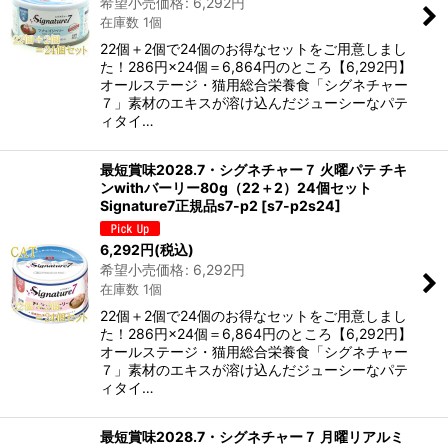
希望小売価格
:
6,292
円
在庫数 1個
22個＋2個で24個のお得なセットをご用意しまし
た！286円×24個＝6,864円のところ【6,292円】
オールステージ・猫用総合栄養食「シグネチャー
７」素材のエキスが溶け込んだジューシーなパテ
ィタイ…
最短賞味2028.7・シグネチャー７ 火曜パテ チキ
ンwithバーリー80g（22＋2）24個セット
Signature7正規品s7-p2
[
s7-p2s24
]
6,292
円
(税込)
希望小売価格
:
6,292
円
在庫数 1個
22個＋2個で24個のお得なセットをご用意しまし
た！286円×24個＝6,864円のところ【6,292円】
オールステージ・猫用総合栄養食「シグネチャー
７」素材のエキスが溶け込んだジューシーなパテ
ィタイ…
最短賞味2028.7・シグネチャー７ 月曜リアルミ