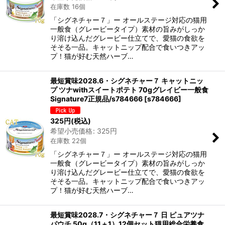
在庫数 16個
「シグネチャー７」ー オールステージ対応の猫用
一般食（グレービータイプ）素材の旨みがしっか
り溶け込んだグレービー仕立てで、愛猫の食欲を
そそる一品。キャットニップ配合で食いつきアッ
プ！猫が好む天然ハーブ…
最短賞味2028.6・シグネチャー７ キャットニッ
プ ツナwithスイートポテト 70gグレイビー一般食
Signature7正規品/s784666
[
s784666
]
325
円
(税込)
希望小売価格
:
325
円
在庫数 22個
「シグネチャー７」ー オールステージ対応の猫用
一般食（グレービータイプ）素材の旨みがしっか
り溶け込んだグレービー仕立てで、愛猫の食欲を
そそる一品。キャットニップ配合で食いつきアッ
プ！猫が好む天然ハーブ…
最短賞味2028.7・シグネチャー７ 日 ピュアツナ
パウチ 50g（11＋1）12個セット猫用総合栄養食