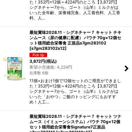
た！352円×12個＝4224円のところ【3,872円】
シグネチャー7から、ゴート（山羊）ミルクがは
いった全年齢、栄養補完食。人工着色料、人工香
料、人…
最短賞味2028.11・シグネチャー７ キャット チキ
ンムース（尿の健康に配慮） パウチ 70g×12個セ
ット猫用総合栄養食 正規品s7gm283102
[
s7gm283102s12
]
3,872
円
(税込)
希望小売価格
:
4,224
円
在庫数 6個
11個+おまけ1個で12個セットのご用意ができまし
た！352円×12個＝4224円のところ【3,872円】
シグネチャー7から、ゴート（山羊）ミルクがは
いった「おやつ」ご飯のトッピングにもおすす
め！人工…
最短賞味2028.11・シグネチャー７ キャット ツナ
ムース（イミューンシステム）パウチ 70g×12個
セット猫用総合栄養食Signature7正規品