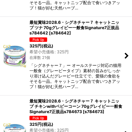
そそる一品。キャットニップ配合で食いつきアッ
プ！猫が好む天然ハーブ…
最短賞味2028.6・シグネチャー７ キャットニッ
プ ツナ 70gグレイビー一般食Signature7正規品
s784642
[
s784642
]
325
円
(税込)
希望小売価格
:
325
円
在庫数 21個
「シグネチャー７」ー オールステージ対応の猫用
一般食（グレービータイプ）素材の旨みがしっか
り溶け込んだグレービー仕立てで、愛猫の食欲を
そそる一品。キャットニップ配合で食いつきアッ
プ！猫が好む天然ハーブ…
最短賞味2028.6・シグネチャー７ キャットニッ
プ チキンwithベビーコーン 70gグレイビー一般食
Signature7正規品s784673
[
s784673
]
325
円
(税込)
希望小売価格
:
325
円