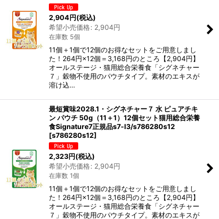
2,904
円
(税込)
希望小売価格
:
2,904
円
在庫数 5個
11個＋1個で12個のお得なセットをご用意しまし
た！264円×12個＝3,168円のところ【2,904円】
オールステージ・猫用総合栄養食「シグネチャー
７」穀物不使用のパウチタイプ。素材のエキスが
溶け込…
最短賞味2028.1・シグネチャー７ 水 ピュアチキ
ン パウチ 50g（11＋1）12個セット猫用総合栄養
食Signature7正規品s7-l3/s786280s12
[
s786280s12
]
2,323
円
(税込)
希望小売価格
:
2,904
円
在庫数 1個
11個＋1個で12個のお得なセットをご用意しまし
た！264円×12個＝3,168円のところ【2,904円】
オールステージ・猫用総合栄養食「シグネチャー
７」穀物不使用のパウチタイプ。素材のエキスが