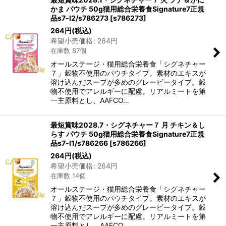
かま パウチ 50g猫用総合栄養食Signature7正規
品s7-l2/s786273
[
s786273
]
264
円
(税込)
希望小売価格
:
264
円
在庫数 87個
オールステージ・猫用総合栄養食「シグネチャー
７」穀物不使用のパウチタイプ。素材のエキスが
溶け込んだスープが多めのグレービータイプ。穀
物不使用でアレルギーに配慮。リアルミートを第
一主原料とし、AAFCO…
最短賞味2028.7・シグネチャー７ 月 チキン＆し
らす パウチ 50g猫用総合栄養食Signature7正規
品s7-l1/s786266
[
s786266
]
264
円
(税込)
希望小売価格
:
264
円
在庫数 14個
オールステージ・猫用総合栄養食「シグネチャー
７」穀物不使用のパウチタイプ。素材のエキスが
溶け込んだスープが多めのグレービータイプ。穀
物不使用でアレルギーに配慮。リアルミートを第
一主原料とし、AAFCO…