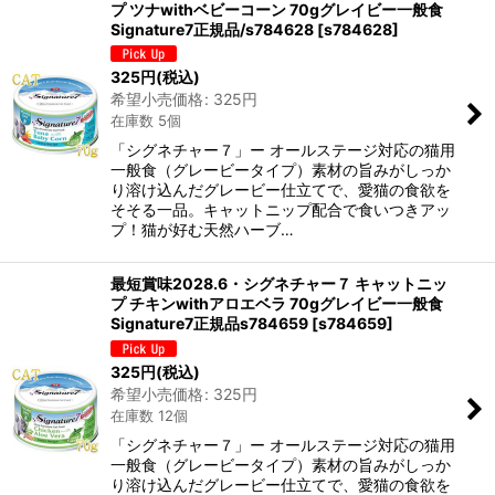
プ ツナwithベビーコーン 70gグレイビー一般食
Signature7正規品/s784628
[
s784628
]
325
円
(税込)
希望小売価格
:
325
円
在庫数 5個
「シグネチャー７」ー オールステージ対応の猫用
一般食（グレービータイプ）素材の旨みがしっか
り溶け込んだグレービー仕立てで、愛猫の食欲を
そそる一品。キャットニップ配合で食いつきアッ
プ！猫が好む天然ハーブ…
最短賞味2028.6・シグネチャー７ キャットニッ
プ チキンwithアロエベラ 70gグレイビー一般食
Signature7正規品s784659
[
s784659
]
325
円
(税込)
希望小売価格
:
325
円
在庫数 12個
「シグネチャー７」ー オールステージ対応の猫用
一般食（グレービータイプ）素材の旨みがしっか
り溶け込んだグレービー仕立てで、愛猫の食欲を