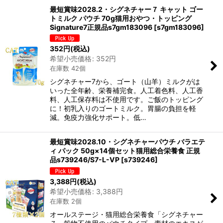
最短賞味2028.2・シグネチャー７ キャット ゴー
トミルク パウチ 70g猫用おやつ・トッピング
Signature7正規品s7gm183096
[
s7gm183096
]
352
円
(税込)
希望小売価格
:
352
円
在庫数 42個
シグネチャー7から、ゴート（山羊）ミルクがは
いった全年齢、栄養補完食。人工着色料、人工香
料、人工保存料は不使用です。ご飯のトッピング
に！初乳入りのゴートミルク。胃腸の負担を軽
減。免疫力強化サポート。低…
最短賞味2028.10・シグネチャーパウチ バラエテ
ィ パック 50g×14個セット猫用総合栄養食 正規
品s739246/S7-L-VP
[
s739246
]
3,388
円
(税込)
希望小売価格
:
3,388
円
在庫数 2個
オールステージ・猫用総合栄養食「シグネチャー