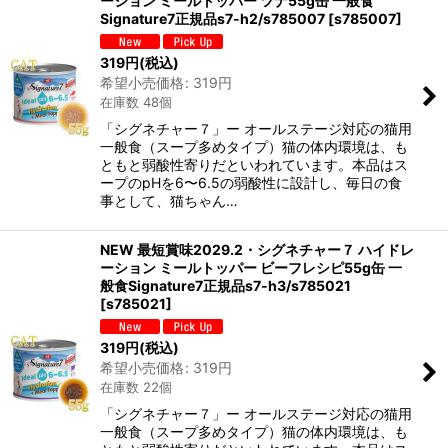
ーション ミールトッパー ツナ55g缶 一般食
Signature7正規品s7-h2/s785007
[
s785007
]
319
円
(税込)
希望小売価格
:
319
円
在庫数 48個
「シグネチャー７」ー オールステージ対応の猫用
一般食（スープ多めタイプ）猫の体内環境は、も
ともと弱酸性寄りだといわれています。本品はス
ープのpHを6〜6.5の弱酸性に設計し、毎日の食
事として、猫ちゃん…
NEW 最短賞味2029.2・シグネチャー７ ハイドレ
ーション ミールトッパー ビーフレシピ55g缶 一
般食Signature7正規品s7-h3/s785021
[
s785021
]
319
円
(税込)
希望小売価格
:
319
円
在庫数 22個
「シグネチャー７」ー オールステージ対応の猫用
一般食（スープ多めタイプ）猫の体内環境は、も