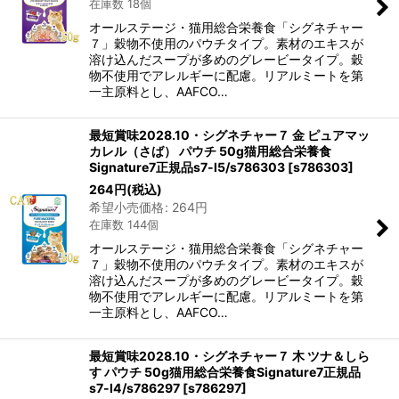
在庫数 18個
オールステージ・猫用総合栄養食「シグネチャー
７」穀物不使用のパウチタイプ。素材のエキスが
溶け込んだスープが多めのグレービータイプ。穀
物不使用でアレルギーに配慮。リアルミートを第
一主原料とし、AAFCO…
最短賞味2028.10・シグネチャー７ 金 ピュアマッ
カレル（さば） パウチ 50g猫用総合栄養食
Signature7正規品s7-l5/s786303
[
s786303
]
264
円
(税込)
希望小売価格
:
264
円
在庫数 144個
オールステージ・猫用総合栄養食「シグネチャー
７」穀物不使用のパウチタイプ。素材のエキスが
溶け込んだスープが多めのグレービータイプ。穀
物不使用でアレルギーに配慮。リアルミートを第
一主原料とし、AAFCO…
最短賞味2028.10・シグネチャー７ 木 ツナ＆しら
す パウチ 50g猫用総合栄養食Signature7正規品
s7-l4/s786297
[
s786297
]