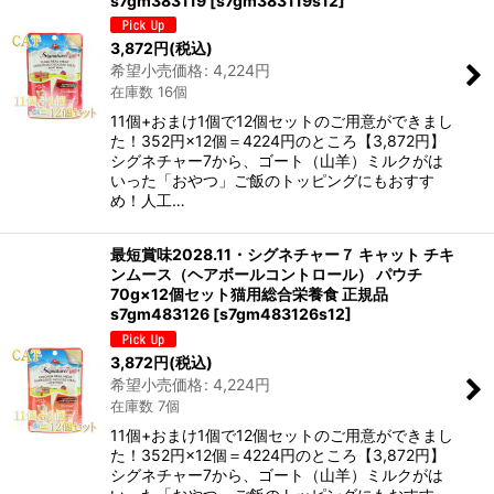
s7gm383119
[
s7gm383119s12
]
3,872
円
(税込)
希望小売価格
:
4,224
円
在庫数 16個
11個+おまけ1個で12個セットのご用意ができまし
た！352円×12個＝4224円のところ【3,872円】
シグネチャー7から、ゴート（山羊）ミルクがは
いった「おやつ」ご飯のトッピングにもおすす
め！人工…
最短賞味2028.11・シグネチャー７ キャット チキ
ンムース（ヘアボールコントロール） パウチ
70g×12個セット猫用総合栄養食 正規品
s7gm483126
[
s7gm483126s12
]
3,872
円
(税込)
希望小売価格
:
4,224
円
在庫数 7個
11個+おまけ1個で12個セットのご用意ができまし
た！352円×12個＝4224円のところ【3,872円】
シグネチャー7から、ゴート（山羊）ミルクがは