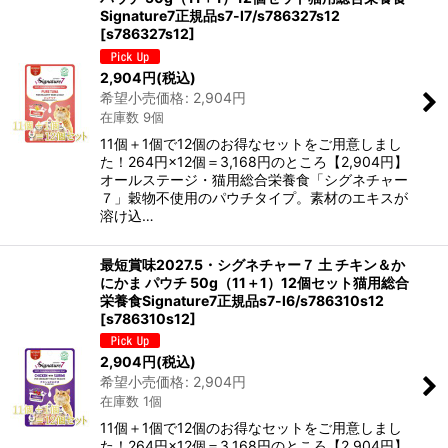
Signature7正規品s7-l7/s786327s12
[
s786327s12
]
2,904
円
(税込)
希望小売価格
:
2,904
円
在庫数 9個
11個＋1個で12個のお得なセットをご用意しまし
た！264円×12個＝3,168円のところ【2,904円】
オールステージ・猫用総合栄養食「シグネチャー
７」穀物不使用のパウチタイプ。素材のエキスが
溶け込…
最短賞味2027.5・シグネチャー７ 土 チキン＆か
にかま パウチ 50g（11＋1）12個セット猫用総合
栄養食Signature7正規品s7-l6/s786310s12
[
s786310s12
]
2,904
円
(税込)
希望小売価格
:
2,904
円
在庫数 1個
11個＋1個で12個のお得なセットをご用意しまし
た！264円×12個＝3,168円のところ【2,904円】