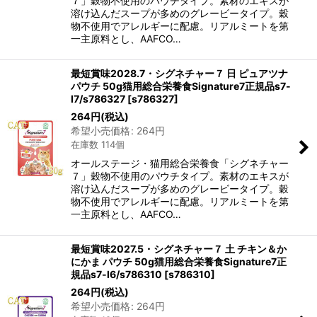
７」穀物不使用のパウチタイプ。素材のエキスが
溶け込んだスープが多めのグレービータイプ。穀
物不使用でアレルギーに配慮。リアルミートを第
一主原料とし、AAFCO…
最短賞味2028.7・シグネチャー７ 日 ピュアツナ
パウチ 50g猫用総合栄養食Signature7正規品s7-
l7/s786327
[
s786327
]
264
円
(税込)
希望小売価格
:
264
円
在庫数 114個
オールステージ・猫用総合栄養食「シグネチャー
７」穀物不使用のパウチタイプ。素材のエキスが
溶け込んだスープが多めのグレービータイプ。穀
物不使用でアレルギーに配慮。リアルミートを第
一主原料とし、AAFCO…
最短賞味2027.5・シグネチャー７ 土 チキン＆か
にかま パウチ 50g猫用総合栄養食Signature7正
規品s7-l6/s786310
[
s786310
]
264
円
(税込)
希望小売価格
:
264
円