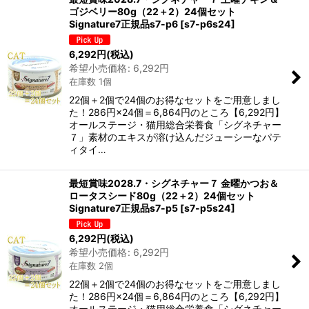
ゴジベリー80g（22＋2）24個セット
Signature7正規品s7-p6
[
s7-p6s24
]
6,292
円
(税込)
希望小売価格
:
6,292
円
在庫数 1個
22個＋2個で24個のお得なセットをご用意しまし
た！286円×24個＝6,864円のところ【6,292円】
オールステージ・猫用総合栄養食「シグネチャー
７」素材のエキスが溶け込んだジューシーなパテ
ィタイ…
最短賞味2028.7・シグネチャー７ 金曜かつお＆
ロータスシード80g（22＋2）24個セット
Signature7正規品s7-p5
[
s7-p5s24
]
6,292
円
(税込)
希望小売価格
:
6,292
円
在庫数 2個
22個＋2個で24個のお得なセットをご用意しまし
た！286円×24個＝6,864円のところ【6,292円】
オールステージ・猫用総合栄養食「シグネチャー