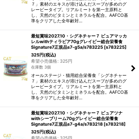
７」素材のエキスが溶け込んだスープが多めのグ
レービータイプ。リアルミートを第一主原料と
し、天然のビタミンとミネラルを配合。AAFCO基
準をクリアした全年齢対…
最短賞味2027.10・シグネチャー７ ピュアマッカ
レルwithティラピア70gグレイビー総合栄養食
Signature7正規品s7-g5a/s783225
[
s783225
]
325
円
(税込)
希望小売価格
:
325
円
在庫数 3個
オールステージ・猫用総合栄養食「シグネチャー
７」素材のエキスが溶け込んだスープが多めのグ
レービータイプ。リアルミートを第一主原料と
し、天然のビタミンとミネラルを配合。AAFCO基
準をクリアした全年齢対…
最短賞味2027.10・シグネチャー７ ピュアツナ
withシーブリーム70gグレイビー総合栄養食
Signature7正規品s7-g4a/s783218
[
s783218
]
325
円
(税込)
希望小売価格
:
325
円