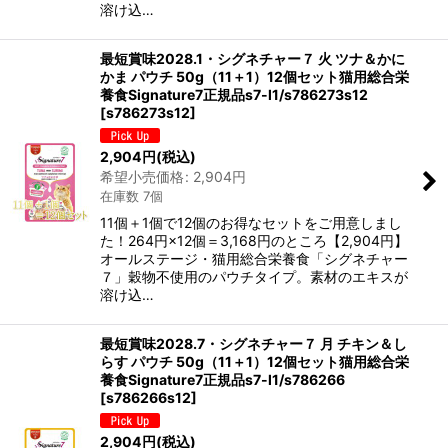
溶け込…
最短賞味2028.1・シグネチャー７ 火 ツナ＆かに
かま パウチ 50g（11＋1）12個セット猫用総合栄
養食Signature7正規品s7-l1/s786273s12
[
s786273s12
]
2,904
円
(税込)
希望小売価格
:
2,904
円
在庫数 7個
11個＋1個で12個のお得なセットをご用意しまし
た！264円×12個＝3,168円のところ【2,904円】
オールステージ・猫用総合栄養食「シグネチャー
７」穀物不使用のパウチタイプ。素材のエキスが
溶け込…
最短賞味2028.7・シグネチャー７ 月 チキン＆し
らす パウチ 50g（11＋1）12個セット猫用総合栄
養食Signature7正規品s7-l1/s786266
[
s786266s12
]
2,904
円
(税込)