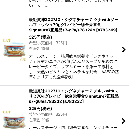
いった「おやつ」ご飯のトッピングにもおすす
め！人工…
最短賞味2027.10・シグネチャー７ ツナwithソー
ルフィッシュ70gグレイビー総合栄養食
Signature7正規品s7-g7a/s783249
[
s783249
]
325
円
(税込)
希望小売価格
:
325
円
在庫数 15個
オールステージ・猫用総合栄養食「シグネチャー
７」素材のエキスが溶け込んだスープが多めのグ
レービータイプ。リアルミートを第一主原料と
し、天然のビタミンとミネラルを配合。AAFCO基
準をクリアした全年齢対…
最短賞味2027.10・シグネチャー７ チキンwithス
リミ70gグレイビー総合栄養食Signature7正規品
s7-g6a/s783232
[
s783232
]
325
円
(税込)
希望小売価格
:
325
円
在庫数 20個
オールステージ・猫用総合栄養食「シグネチャー