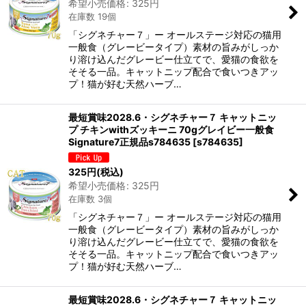
希望小売価格
:
325
円
在庫数 19個
「シグネチャー７」ー オールステージ対応の猫用
一般食（グレービータイプ）素材の旨みがしっか
り溶け込んだグレービー仕立てで、愛猫の食欲を
そそる一品。キャットニップ配合で食いつきアッ
プ！猫が好む天然ハーブ…
最短賞味2028.6・シグネチャー７ キャットニッ
プ チキンwithズッキーニ 70gグレイビー一般食
Signature7正規品s784635
[
s784635
]
325
円
(税込)
希望小売価格
:
325
円
在庫数 3個
「シグネチャー７」ー オールステージ対応の猫用
一般食（グレービータイプ）素材の旨みがしっか
り溶け込んだグレービー仕立てで、愛猫の食欲を
そそる一品。キャットニップ配合で食いつきアッ
プ！猫が好む天然ハーブ…
最短賞味2028.6・シグネチャー７ キャットニッ