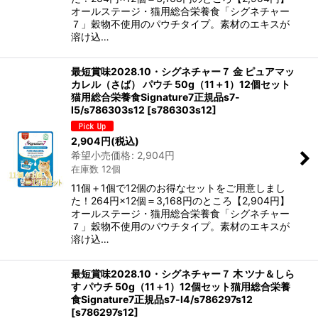
オールステージ・猫用総合栄養食「シグネチャー
７」穀物不使用のパウチタイプ。素材のエキスが
溶け込…
最短賞味2028.10・シグネチャー７ 金 ピュアマッ
カレル（さば） パウチ 50g（11＋1）12個セット
猫用総合栄養食Signature7正規品s7-
l5/s786303s12
[
s786303s12
]
2,904
円
(税込)
希望小売価格
:
2,904
円
在庫数 12個
11個＋1個で12個のお得なセットをご用意しまし
た！264円×12個＝3,168円のところ【2,904円】
オールステージ・猫用総合栄養食「シグネチャー
７」穀物不使用のパウチタイプ。素材のエキスが
溶け込…
最短賞味2028.10・シグネチャー７ 木 ツナ＆しら
す パウチ 50g（11＋1）12個セット猫用総合栄養
食Signature7正規品s7-l4/s786297s12
[
s786297s12
]