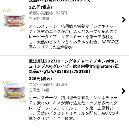
325
円
(税込)
希望小売価格
:
325
円
在庫数 12個
オールステージ・猫用総合栄養食「シグネチャー
７」素材のエキスが溶け込んだスープが多めのグ
レービータイプ。リアルミートを第一主原料と
し、天然のビタミンとミネラルを配合。AAFCO基
準をクリアした全年齢対…
最短賞味2027.10・シグネチャー７ チキンwithシ
ュリンプ70gグレイビー総合栄養食Signature7正
規品s7-g1a/s783188
[
s783188
]
325
円
(税込)
希望小売価格
:
325
円
在庫数 24個
オールステージ・猫用総合栄養食「シグネチャー
７」素材のエキスが溶け込んだスープが多めのグ
レービータイプ。リアルミートを第一主原料と
し、天然のビタミンとミネラルを配合。AAFCO基
準をクリアした全年齢対…