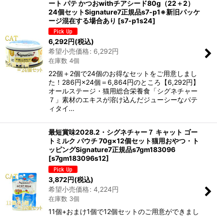
ート パテ かつおwithチアシード80g（22＋2）
24個セットSignature7正規品s7-p1※新旧パッケ
ージ混在する場合あり
[
s7-p1s24
]
6,292
円
(税込)
希望小売価格
:
6,292
円
在庫数 4個
22個＋2個で24個のお得なセットをご用意しまし
た！286円×24個＝6,864円のところ【6,292円】
オールステージ・猫用総合栄養食「シグネチャー
７」素材のエキスが溶け込んだジューシーなパテ
ィタイ…
最短賞味2028.2・シグネチャー７ キャット ゴー
トミルク パウチ 70g×12個セット猫用おやつ・ト
ッピングSignature7正規品s7gm183096
[
s7gm183096s12
]
3,872
円
(税込)
希望小売価格
:
4,224
円
在庫数 3個
11個+おまけ1個で12個セットのご用意ができまし