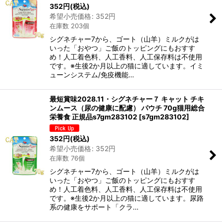
352
円
(税込)
希望小売価格
:
352
円
在庫数 203個
シグネチャー7から、ゴート（山羊）ミルクがは
いった「おやつ」ご飯のトッピングにもおすす
め！人工着色料、人工香料、人工保存料は不使用
です。※生後2か月以上の猫に適しています。イミ
ューンシステム/免疫機能…
最短賞味2028.11・シグネチャー７ キャット チキ
ンムース（尿の健康に配慮） パウチ 70g猫用総合
栄養食 正規品s7gm283102
[
s7gm283102
]
352
円
(税込)
希望小売価格
:
352
円
在庫数 76個
シグネチャー7から、ゴート（山羊）ミルクがは
いった「おやつ」ご飯のトッピングにもおすす
め！人工着色料、人工香料、人工保存料は不使用
です。※生後2か月以上の猫に適しています。尿路
系の健康をサポート「クラ…