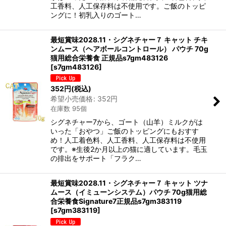
工香料、人工保存料は不使用です。ご飯のトッピ
ングに！初乳入りのゴート…
最短賞味2028.11・シグネチャー７ キャット チキ
ンムース（ヘアボールコントロール） パウチ 70g
猫用総合栄養食 正規品s7gm483126
[
s7gm483126
]
352
円
(税込)
希望小売価格
:
352
円
在庫数 95個
シグネチャー7から、ゴート（山羊）ミルクがは
いった「おやつ」ご飯のトッピングにもおすす
め！人工着色料、人工香料、人工保存料は不使用
です。※生後2か月以上の猫に適しています。毛玉
の排出をサポート「フラク…
最短賞味2028.11・シグネチャー７ キャット ツナ
ムース（イミューンシステム）パウチ 70g猫用総
合栄養食Signature7正規品s7gm383119
[
s7gm383119
]