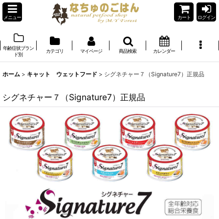
メニュー
カート
ログイン
年齢症状ブラン
カテゴリ
マイページ
商品検索
カレンダー
ド別
ホーム
>
キャット ウェットフード
>
シグネチャー７（Signature7）正規品
シグネチャー７（Signature7）正規品